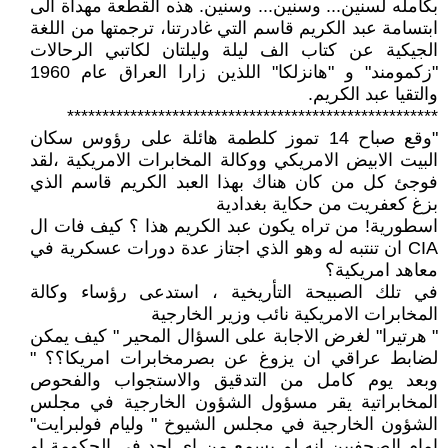
بكامله لسنين... وسنين... وسنين. هذه القطعة مهداة الى
ابتسامة عبد الكريم قاسم التي غادرتنا، ترجمتها من اللغة
الجيكية عن كتاب الف ليلة وليلتان لكاتبي الرحالات
"زكمومند" و "هانزلكا" اللذين زارا العراق عام 1960
والتقيا عبد الكريم.
*****************************************************
"وقع صباح 14 تموز كلطمة هائلة على رؤوس سكان
البيت الابيض الامريكي ووكالة المخابرات الامريكية ،لقد
فوجئ كل من كان هناك بهذا العبد الكريم قاسم الذي
بزغ كعفريت من حكاية بغدادية
اسطورية! من تراه يكون عبد الكريم هذا ؟ كيف فات ال
CIA ان تنتبه له وهو الذي اجتاز عدة دورات عسكرية في
معاهد امريكية؟
في تلك الصبيحة التأريخية ، استدعى رؤساء وكالة
المخابرات الامريكية نائب وزير الخارجية
" هرتيرا" لغرض الاجابة على السؤال المحير " كيف يمكن
لضابط عراقي ان يزوغ عن بصرمخابرات امريكا؟؟ "
وبعد يوم كامل من التدقيق والاستجواب والفحوص
المخابراتية يقر مسؤول الشؤون الخارجية في مجلس
الشؤون الخارجية في مجلس الشيوخ " وليام فولبرايت"
امام الصحفيين انه لم يسمع من اي احد في الحكومة او