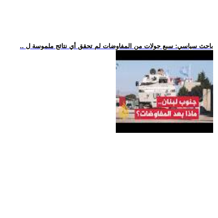
.. باحث سياسي: سبع جولات من المفاوضات لم تحقق أي نتائج ملموسة ل