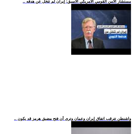
.. مستشار الأمن القومي الأمريكي الأسبق: إيران لم تتخلَّ عن هدفه
.. واشنطن تترقب اتفاق إيران وعمان وترى أن فتح مضيق هرمز قد يكون