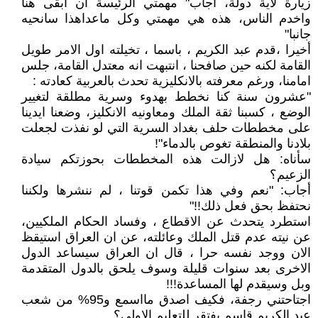
زيارة لاية دولة، اجاب" مهمتي الرئيسة ان ابقى هنا
واخدم الناس، هذه هي مهمتي وكل ماعداهذا سانحيه
جانبا"
أخيرا ،قدم عبد الكريم ، باسما ، تخيلته اول الامر طويل
القامة لكنه حين صافحنا ، انتبهت انه معتدل القامة، جلس
امامنا، ورغم معرفته بالانكليزية تحدث بالعربية كعادته :
"عشرون سنة كنا نخطط بهدوء وسرية مطلقة لتغيير
الوضع ، كسبنا ثقة الملك ومعاونيه الانكليز، وضعنا ايدينا
على مخططات حلف بغداد السرية التي لو نفذت لجعلت
بلادنا والمنطقة تغوص بالدماء"!
سأناه: هل لازالت هذه المخططات بحوزتكم سيادة
الزعيم؟
أجاب: "نعم وفي هذا تكمن قوتنا ، لم ننشرها ولكننا
نحتفظ بحق فعل ذلك!!"
استطرد يتحدث عن الاقطاع ، وفساد الحكام الملكيين،
عن نيته عدم قتل الملك وعائلته، عن ان العراق استيقظ
الان ووجد نفسه حرا ، قال ان العراق سيساعد الدول
الاخرى بعد سنوات قليلة وسوف يلحق بالدول المتقدمة
وبل وسيقدم لها المساعدة!!!
اجتاحتني رجفة، فكيف اصدق مااسمع و95% من شعب
عبد الكريم قاسم يفتقر للتعليم الاولي؟