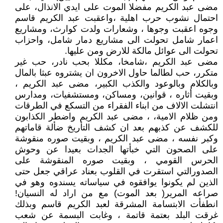
مضى عبد الكريم مفضلا الموت على ايدي الانذال، على
احتمال نشوب حرب اهلية ،واعقبت عبد الكريم قاسم
وجوه اعقبت وجوها ، وشعارات ولدت كوارث، ومشاريع
اعمار شامل تحولت الى مشاريع دمار شامل، واحزاب
تحولت الى عوائل مالكة للارض ومن عليها.
مضى عبد الكريم ،شامخا، مكللا بحب نادر، حب غير
متكرر، حب لطالما حاول الاخرون ان يشتروه عبثا بالمال
وبالكلام وبالوعود والكذب الكبير، مضى عبد الكريم ،
وبقيت أثاره ، قوانين، ومساكن، ومستشفيات، ومدارس
انتشلت الالاف من ابناء الفقراء من التسكع في الطرقات
ومن ظلام الامية، ، مضى عبد الكريم واضطر الكذابون
للكشف عن كذبهم بعد ان كشف التأريخ ضألة قاماتهم
وكبر نفسه ، مضى عبد الكريم ، وبقيت صوره منقوشة
على الصحون التي خبأتها الجدات بعيدا عن وحوش
الحرس القومي ، وبقيت صوره المنقوشة على
الصدورالتي استقرت في القلوب بعناد عراقي جعل حتى
الذين لم يكونوا يوافقوه في سياساته يسندوه وهو في
صراعه المرير( بعد الموت) مع من اراد له النسيان!
انطفأت الابتسامة المشرقة لعبد الكريم قاسم وبذلك
غرقت البلد بعتمة قاتمة ، وغابت البسمة عن شعب