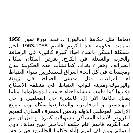
(تماما مثل حكامنا الحاليين) …فبعد ثورة تموز 1958
،عمدت حكومة عبد الكريم قاسم 1958-1963 لحل
مشكلة السكن بانشاء احياء كبيرة كالثورة في الرصافة
والحرية والشعلة في الكرخ، بغرض اسكان سكان
الصرائف وفقراء بغداد، كماانشأت هذه الحكومة مدن
ومجمعات في كل انحاء العراق للعسكريين سواء الضباط
ام المراتب، مثل مدينتي الضباط في زيونة
واليرموك،ومدينة لنواب الضباط في منطقة الاسكان
وغيرها.كما قامت بانشاء احياء حسب المهنة(تماما مثلما
يفعل حكامنا الان !!)، فانشيء حي المعلمين و حي
المهندسين و المحامين، والمطابع،والسكك وتم توزيع
الاراضي لموظفي الدولة وتأمين المصرف العقاري لتقديم
القروض لانشاء المساكن بتسهيلات كبيرة. و قبل ان يتم
عبد الكريم قاسم عام حكمه الخامس نجح تحالف ذوي
العمائم ومن لف لفهم (آباء حكامنا الحاليين) في ذبحه،