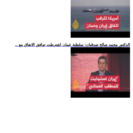
.. الدكتور محمد صالح صدقيان: سلطنة عمان اشترطت توافق الاتفاق مع