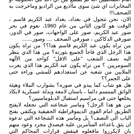
المخابرات اي شئ سوى مااذيع من الراديو وماخرجت به
الصحف!!!
الان، نحن نتجول في بغداد، بغداد عبد الكريم قاسم ،
الوقت هو كانون الثاني من عام 1960، نعوم في بحر
صور عبد الكريم، صور على الواجهات، صور في الدور،
صورفي الدكاكين ، صورفي الصحف .... وصور.......
من تراه يكون عبد الكريم قاسم هذا؟؟ من تراه يكون
هذا الرجل الذي فاجأ الجميع بثورته؟ من هذا الذي ينظر
اليه نصف الشعب "على الاقل" كواحد من الآلهه
السومريين ؟ من تراه يكون عبد الكريم هذا الذي يعرب
الملايين من شعبه عن استعدادهم للمشي وراءه حتى
على الجمر؟؟
هل هو شاب كما يبدو في صوره؟ بشوارب النبلاء وهيئة
الواثق المبتسم دائما ، باسنان لامعة وبدلة عسكرية لايكاد
يخلعها حتى في مراسيم استقبال الدبلوماسيين؟
من هو هذا الرجل؟ وماسر شجاعته التي تجعله لايفتح
الطريق امام القوى الديموقراطية الحقيقية ويكتفي بفتح
الباب الى النصف؟ بل وماسر هذه الشجاعة التي تدعوه
ان يثق باعداءه المتأمرين عليه فيصدق مجرد وعود منهم
بان لايكرروا مافعلوه فينقض قرارات المحاكم التي