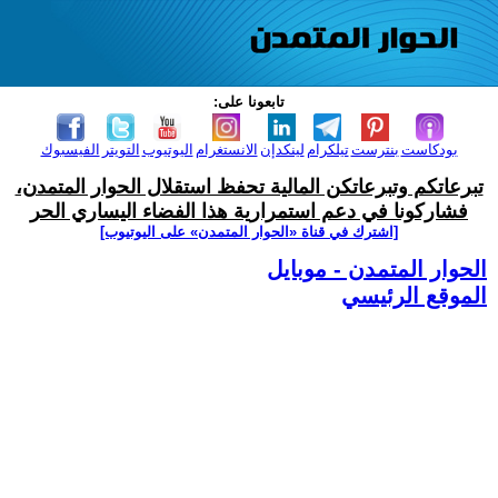
تابعونا على:
بودكاست
بنترست
تيلكرام
لينكدإن
الانستغرام
اليوتيوب
التويتر
الفيسبوك
تبرعاتكم وتبرعاتكن المالية تحفظ استقلال الحوار المتمدن،
فشاركونا في دعم استمرارية هذا الفضاء اليساري الحر
[اشترك في قناة ‫«الحوار المتمدن» على اليوتيوب]
الحوار المتمدن - موبايل
الموقع الرئيسي