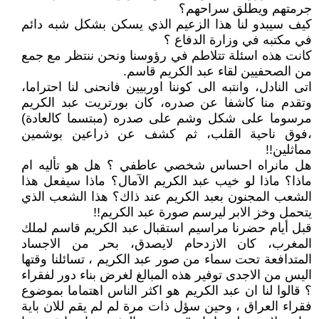
جرمتهم ويطلق سراحهم؟
كيف سيبدو لنا هذا الزعيم الذي يسكن بشكل شبه دائم
في مكتبه في وزارة الدفاع ؟
كانت هذه اسئلة تتلاطم في رؤوسنا ونحن ننتظر مع جمع
من الصحفيين لقاء عبد الكريم قاسم.
اتى النادل، وانتبه الى كوننا اوربيين فانحنى لنا احتراما،
وتقدم منا كاشفا عن صدره، كان بورتريت عبد الكريم
مرسوما على شكل وشم على صدره (مبتسما كالعادة)
،فوق ناحية القلب، ثم كشف عن ذراعين بوشمين
مماثلين!!
هل مانراه احساس شخصي عاطفي ؟ هل هو تأليه ام
ماذا؟ ماذا لو خيب عبد الكريم الآمال؟ ماذا سيفعل هذا
الشعب المجنون بعبد الكريم عند ذاك؟ هذا الشعب الذي
يتحمل وخز الابر ليرسم صورة عبد الكريم!!
قبل أيام حضرنا مراسيم استقبال عبد الكريم قاسم لملك
المغرب، كان الازدحام لايصدق، بحر من الاجساد
المتدافعة تحت سماء من صور عبد الكريم ، تسائلنا وقتها
اليس من الاجدى توفير هذه المبالغ لغرض بناء دور لفقراء
؟ قالوا لنا ان عبد الكريم هو اكثر الناس اهتماما بموضوع
فقراء العراق ، وحين سؤل ذات مرة لم لم يقم للان باية