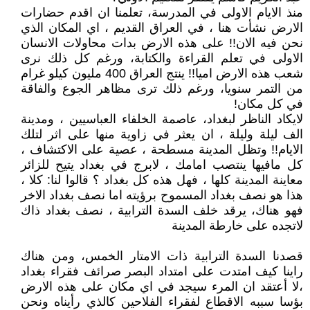
منذ الايام الاولى في المدرسة، تعلمنا ان اقدم حضارات
الارض نشأت هنا ، في العراق القديم ، اي المكان الذي
نحن فيه الان!! على هذه الارض بدات محاولات الانسان
الاولى في تعلم القراءة والكتابة، ورغم كل ذلك نرى
شعب هذه الارض اميا!! ينتج العراق 400 مليون كيلو غرام
من التمر سنويا، ورغم ذلك ترى مظاهر الجوع والفاقة
في كل مكان!
لايكاد الناظر لبغداد، عاصمة الخلفاء العباسيين ، ومدينة
الف ليلة وليلة ، ان يعثر في زاوية منها على اثر لتلك
الايام!! وتظل المدينة مسطحة ، عصية على الاكتشاف ،
كل مافيها ينتصب امامك ، لابرج في بغداد يتيح للزائر
معاينة المدينة كلها ، فهل هذه كل بغداد ؟ قالوا لنا: كلا ،
هذا هو نصف بغداد المسموح برؤيته اما نصف بغداد الاخر
فهو هناك، يرقد خلف السدة الترابية ، نصف بغداد ذاك
لاتجده على خارطة المدينة
قصدنا السدة الترابية ذات الامتار الخمس، ومن هناك
راينا كيف امتدت على امتداد البصر صرائف فقراء بغداد
،لا أعتقد ان المرء سيجد في اي مكان على هذه الارض
بؤسا سببه الاقطاع لفقراء الفلاحين كالذي رأيناه ونحن