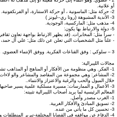
2 - عضوي: وهو انتماء إلى حركة معينة أو إلى مذهب له أعضاء أو إلى دولة غربية سراً
أو علانية.
2- حركة مثل: الماسونية ، أو حركة الاستنارة، أو الفرنكفونية.
3- الأندية المشبوهة (روتا ري--ليونز )
4- مذهب مثل: الماركسية، الوجودية.
5- دولة والارتباط بها يكون:
- سراً مثل: المخابرات. (قد يظهر الارتباط بواجهة تعاون ثقاف
- علناً مثل الشخصيات التي تعلن عن ذلك مثل: علي آل حمد، ش
3 – سلوكي : وفق القناعات الفكرية. ووفق الإنتماء العضوي. وتقليد ومحاكاة.
مجالات الليبرالية:
1- الفكر. وهي منظومة من الأفكار أو المناهج أو المذاهب تشكل قناعات فعلية توجه أصحابها وتسيطر على نظراتهم ومعاييرهم.
2- المشاعر: وهي مجموعة من المقاصد والمشاعر والو لاءات والعداءات, تظهر من
خلال الميول والحب والرغبة والاعتزاز والانتماء..
3- الأعمال و الممارسات: مسيرة مسلكية علمية يسير صاحبها وفق القناعات الفكرية والميولات القلبية أو بسبب التقليد والمحاكاة.
المعالم الرئيسية لما يريد أصحاب الليبرالية تثبيته:
1- الغرب مصدر وأصل.
2- تسويق المبادئ والأفكار الغربية.
3- تحسين كل ما يأتي من عنده.
4- الدفاع عن مواقفه في القضايا المختلفة-تبرير المنطلقات والمقاصد.