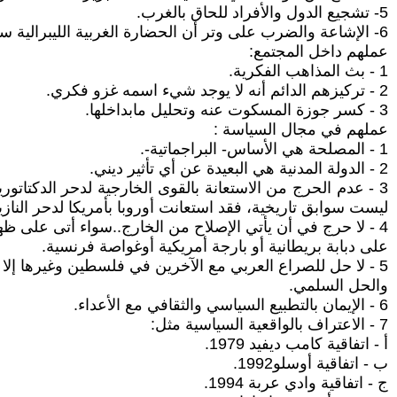
5- تشجيع الدول والأفراد للحاق بالغرب.
6- الإشاعة والضرب على وتر أن الحضارة الغربية الليبرالية سائرة نحو تعميم نفسها على مختلف مناطق العالم.
عملهم داخل المجتمع:
1 - بث المذاهب الفكرية.
2 - تركيزهم الدائم أنه لا يوجد شيء اسمه غزو فكري.
3 - كسر جوزة المسكوت عنه وتحليل مابداخلها.
عملهم في مجال السياسة :
1 - المصلحة هي الأساس- البراجماتية-.
2 - الدولة المدنية هي البعيدة عن أي تأثير ديني.
3 - عدم الحرج من الاستعانة بالقوى الخارجية لدحر الدكتاتو
ليست سوابق تاريخية، فقد استعانت أوروبا بأمريكا لدحر النازي
4 - لا حرج في أن يأتي الإصلاح من الخارج..سواء أتى على ظهر جمل عربي أو
على دبابة بريطانية أو بارجة أمريكية أوغواصة فرنسية.
5 - لا حل للصراع العربي مع الآخرين في فلسطين وغيرها إلا بالحوار والمفاوضات
والحل السلمي.
6 - الإيمان بالتطبيع السياسي والثقافي مع الأعداء.
7 - الاعتراف بالواقعية السياسية مثل:
أ - اتفاقية كامب ديفيد 1979.
ب - اتفاقية أوسلو1992.
ج - اتفاقية وادي عربة 1994.