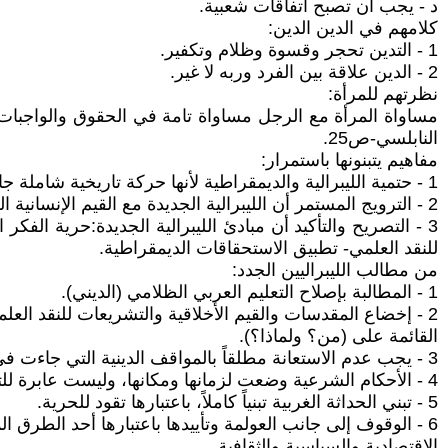
د - يجب أن تصبح اتفاقات شعبية.
كلامهم في الدين الدين:
1 - التدين تحجر وقسوة وظلام وتكفير.
2 - الدين علاقة بين الفرد وربه لا غير.
نظرتهم للمرأة:
النابلسي-ص25.
مفاهيم يتبنونها باستمرار:
1 - حتمية الليبرالية والديمقراطية لأنها حركة تاريخية شاملة جارفة كاسحة.
2 - الترويج المستمر أن الليبرالية الجديدة مع القيم الإنسانية الكونية ومع التعددية الفكرية والعقائدية، ومع حرية الضمير، ومع التفاعل الحضاري و الإنساني.
3 - التصريح والتأكيد أن مبادئ الليبرالية الجديدة:حرية ال
للنقد العلمي- تطبيق الاستحقاقات الديمقراطية.
من مطالب الليبراليين الجدد:
1 - المطالبة بإصلاح التعليم العربي الظلامي (الديني).
2 - إخضاع المقدسات والقيم الأخلاقية والتشريعات للنقد العلمي باستخدام الجينالوجيا
القائمة على (من؟ ولماذا؟).
3 - يجب عدم الاستعانة مطلقاً بالمواقف الدينية التي جاءت في الكتاب المقدس (القرآن) تجاه الآخرين قبل 15 قرناً.
4 - الأحكام الشرعية وضعت لزمانها ومكانها، وليست عابرة للتاريخ.
5 - تبني الحداثة الغربية تبنياً كاملاً، باعتبارها تقود للحرية.
6 - الوقوف إلى جانب العولمة وتأييدها باعتبارها أحد الطرق الموصلة إلى الحداثة
الاقتصادية والسياسية والثقافية.