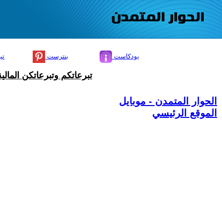
بودكاست
بنترست
تي
تبرعاتكم وتبرعاتكن المال
الحوار المتمدن - موبايل
الموقع الرئيسي