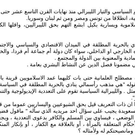
السياسي والتيار الليبرالي منذ نهايات القرن التاسع عشر حتى ال
ية، انطلاقا من تونس ومصر ومن ثم لبنان وسوريا.
ة ويسارية بكيل ابشع التهم بحق الليبراليين، واقلها الكفر و
كري وسياسي ينادي بالحرية المطلقة في الميدان الاقتصادي والسياسي و
ه الخارجي او الداخلي، سواء كان دولة أم جماعة أم فردا، والخ
ية والمعنوية بين الدولة والمجتمع .
ني مضمونا فصل الدين عن النشاط البشري بعامة .
 مصطلح العلمانية حتى بات كليهما عمد الاسلامويين قرينة ب
وله "هي مذهب رأسمالي ينادي بالحرية المطلقة في السياسة والا
 والليبرالية السياسية تقوم على التعددية الإيديولوجية والتنظي
.
وا ان ذات التعريف قيل بحق الشيوعيين واليساريين عموما من ق
لسعويدة يجيب على سؤال احد مريديه الذي سأله " ماقول فضيلتك
نون الوضعي ، فيساوي بين المسلم والكافر بدعوى التعددية ، و
م المتعلقة بالمرأة ، أو بالعلاقة مع الكفار ، أو بإنكار المنك
 ومانصيحتكم له ولأمثاله ؟