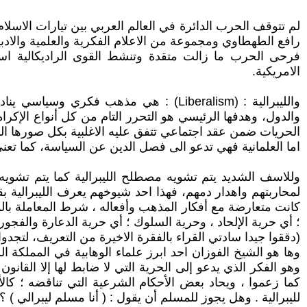
لم تتوقف الحرب الدائرة في العالم العربي بين تيارات الاسلام 
رافع الطهطاوي ومجموعة من الاعلام الفكرية والعلمية والادب
فرحى الحرب ما زالت متقدة وتنشط القوى الراديكالية اسلاموي
الامريكية.
والليبرالية : (Liberalism) : هي مذهب ف
والدول، وهدفها الرئيسي هو التحرر التام من كل أنواع الإكرا
الحريات ضمن عقد اجتماعي تتفق عليه الاغلبية بكل صورها الماد
اما العلمانية فهي تدعو الى فصل الدين عن السياسة، كما تع
وللاسف الشديد يتم تشويه مصطلح الليبرالية كما يتم تشويه
لمحاربتهم واهدار دمهم، فهذا احد شيوخهم يعرف الليبرالية بق
كانت متعارضة مع أفكار المذهب وأفعاله ، شرط المعاملة بالمثل .
؛ أي حرية الإلحاد ، وحرية السلوك ؛ أي حرية الدعارة والفجور"
(دققوا جيدا سادتي القراء بالفقرة الاخيرة من التعريف، لتجد
وها هو الشيخ الفوزان احد ابرز علماء الوهابية في المملكة ا
وهو الفكر الذي يدعو إلى الحرية التي لا ضابط لها إلا القا
كما زعموا ، ويحاد بعض الأحكام الشرعية التي تناقضه ؛ كالأحكا
لليبرالية . وهل يجوز للمسلم أن يقول : ( أنا مسلم ليبرالي ) ؟