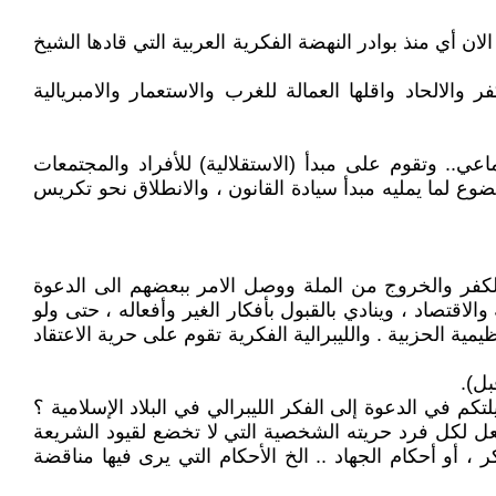
ان أي منذ بوادر النهضة الفكرية العربية التي قادها الشيخ
الالحاد واقلها العمالة للغرب والاستعمار والامبريالية
الاجتماعي.. وتقوم على مبدأ (الاستقلالية) للأفراد والمجتمعات
ضوع لما يمليه مبدأ سيادة القانون ، والانطلاق نحو تكريس
الكفر والخروج من الملة ووصل الامر ببعضهم الى الدعوة
قتصاد ، وينادي بالقبول بأفكار الغير وأفعاله ، حتى ولو
مية الحزبية . والليبرالية الفكرية تقوم على حرية الاعتقاد
بل).
م في الدعوة إلى الفكر الليبرالي في البلاد الإسلامية ؟
يجعل لكل فرد حريته الشخصية التي لا تخضع لقيود الشريعة
ر ، أو أحكام الجهاد .. الخ الأحكام التي يرى فيها مناقضة