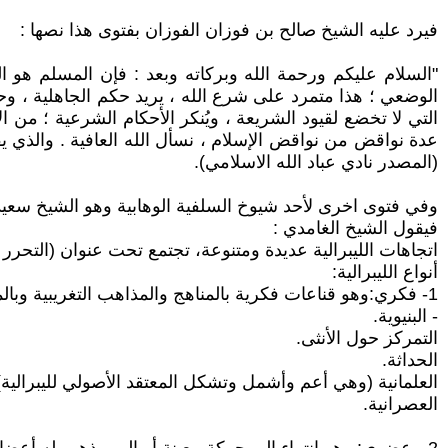
فيرد عليه الشيخ صالح بن فوزان الفوزان بفتوى هذا نصها :
"السلام عليكم ورحمة الله وبركاته وبعد : فإن المسلم هو الم
الوضعي ؛ هذا متمرد على شرع الله ، يريد حكم الجاهلية ، وحك
التي لا تخضع لقيود الشريعة ، ويُنكر الأحكام الشرعية ؛ من 
عدة نواقض من نواقض الإسلام ، نسأل الله العافية . والذي يقول 
(المصدر نادي عباد الله الاسلامي).
وفي فتوى اخرى لأحد شيوخ السلفية الوهابية وهو الشيخ سعيد
فيقول الشيخ الغامدي :
اتجاهات الليبرالية عديدة ومتنوعة، تجتمع تحت عنوان (التحر
أنواع الليبرالية:
1- فكري:وهو قناعات فكرية بالمناهج والمذاهب التغريبية وبالمسالك العملية مثل:
- البنيوية.
التمركز حول الأنثى.
الحداثة.
العلمانية (وهي أعم وأشمل وتشكل المعتقد الأصولي لليبرالية)
العصرانية.