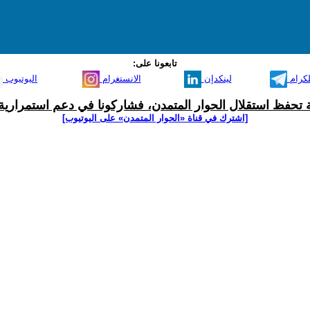
تابعونا على:
لكرام
لينكدإن
الانستغرام
اليوتيوب
ية تحفظ استقلال الحوار المتمدن، فشاركونا في دعم استمرارية 
[اشترك في قناة ‫«الحوار المتمدن» على اليوتيوب]