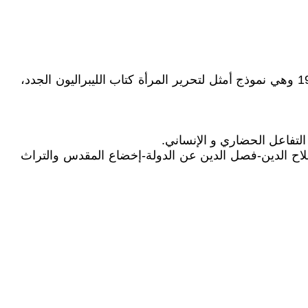
مساواة المرأة مع الرجل مساواة تامة في الحقوق والواجبات والإرث والشهادة وتبني مجلة الأحوال الشخصية التونسية 1957 وهي نموذج أمثل لتحرير المرأة كتاب الليبراليون الجدد،
 بإصلاح الدين-فصل الدين عن الدولة-إخضاع المقدس والتراث