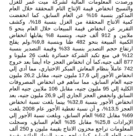
ورصدت المعلومات المالية لشركة ميت غمر للغزل
والنسيج انخفاض قيمة الإنتاج التام المحققة خلال العام
المذكور بنسبة 16% عن العام السابق، كما انخفضت
كمية الانتاج المحققة من الغزل بنسبة 18%، وكشف
التقرير عن انخفاض قيمة المبيعات خلال العام بنحو 5
ملايين و 912 ألف جنيه، وبنسبة 8% يقابلها انخفاض
الكمية المبيعة بنحو 482 طنا وبنسبة 9,8%،ولم يفلح
ارتفاع حجم التصدير بنسبة 33% وقيمة التصدير بنسبة
12% في منع تكبد الشركة خسائرة بلغت 26 مليونا و
877 ألف جنيه،كما أن انخفاض العجز جاء أيضاً بعد خروج
742 عاملاً بنظام المعاش المبكر الاختياري، مما أدي إلي
انخفاض الأجور إلي 17,6 مليون جنيه، مقابل 26,2 مليون
جنيه العام السابق، مما ساهم في انخفاض المصروفات
الكلية إلي 95 مليون جنيه، مقابل 106 ملايين جنيه العام
السابق وانخفض العجز الجاري إلي 26,9 مليون جنيه، بعد
انخفاض الأجور بنسبة 32,8% بينما بلغت نسبة انخفاض
العجز 13,5%، و أن نسبة تغطية الأجور عام 2008 بلغت
69% مقابل 62% العام السابق، وبلغت نسبة الأجور إلي
الإيرادات 25,8% مقابل 35% العام السابق، وسجلت
المعلومات تراجع مخزون الانتاج بقيمة مليون و 250 ألف
جنيه العام السابق كما تراجع رصيد البنوك الدائنة بقيمة