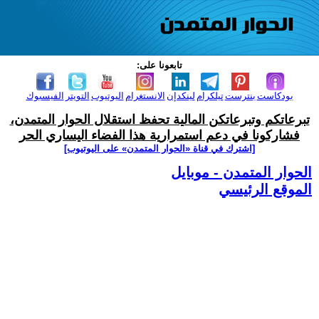
تابعونا على:
بودكاست
بنترست
تيلكرام
لينكدإن
الانستغرام
اليوتيوب
التويتر
الفيسبوك
تبرعاتكم وتبرعاتكن المالية تحفظ استقلال الحوار المتمدن،
فشاركونا في دعم استمرارية هذا الفضاء اليساري الحر
[اشترك في قناة ‫«الحوار المتمدن» على اليوتيوب]
الحوار المتمدن - موبايل
الموقع الرئيسي