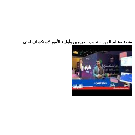
.. منصة «عالم المهن» تجذب الخريجين وأولياء الأمور لاستكشاف احتي