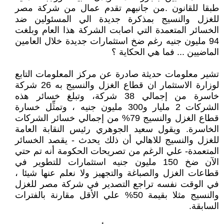
طبقا للقانون .من جانبهم تقدم عمال من شركة مصر
للغزل والنسيج بمذكرة جديدة الي المسئولين ضد
الخسائر المتعمدة التي اصابت الشركة هذا العام وبلغت
94 مليون جنيه رغم ضخ استثمارات جديدة خلال العامين
الماضيين ... فما هي الحكاية ؟
تشير معلومات حديثة صادرة عن مركز المعلومات التابع
لوزارة الاستثمار ان قطاع الغزل والنسيج به 26 شركة
خاسرة من إجمالي 38 شركة، وتبلغ خسائر هذه
الشركات 2 مليار و300 مليون جنيه ، وتمثِّل خسارة
قطاع الغزل والنسيج 79% من إجمالي خسائر الشركات
الخاسرة. ويقول سعيد الجوهري رئيس النقابة العامة
للغزل والنسيج للاهالي أن ذلك يحدث - يقصد الخسائر
المتعمدة- علي الرغم من تصريحات الحكومة أنه تم حتي
الآن ضخ 150 مليون جنيه استثمارات للتطوير في
قطاعات الغزل والصباغة والتجهيز ولا نعلم عنها شيئا ،
في الوقت نفسه تراجع التصدير في شركة مصر للغزل
والنسيج مثلا بقيمة 50% علي الأقل مقارنة بالفترات
السابقة.