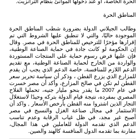
الحرة الخاصة، أو عند دخولها الموانئ بنظام الترانزيت.
المناطق الحرة
وطالب الجيلاني الدولة بضرورة شطب المناطق الحرة
الموجودة حاليًا، والتي لا تنطبق عليها الشروط التي تم
إقرارها مؤخرًا للترخيص للمناطق الحرة في مصر. وقال
إن الحكومة لو كانت جادة في حماية الصناعة الوطنية،
فإن عليها فرض رسوم حماية علي المنتجات المستوردة
والواردة من الخارج لحماية الصناعة الوطنية، مع تقديم
الدعم اللازم للمنافسة، خاصة الدعم الذي يجب أن يقدم
للمزارع الذي يزرع القطن ، وذكر أن سياسة تحرير سعر
القطن لم تكن في صالح المزارع، وأكد أن مصر خسرت
في عام 2007 ما يقدر بنحو مليار جنيه، تحملها الفلاح
المصري بمفرده، نتيجة قيام الدولة بتركه وحيدًا لاستغلال
التجار الذين اشتروا منه القطن بأرخص الأسعار , واكد أن
الاستثمار في مجال صناعة الغزل والنسيج في مصر
أصبح غير مجد، في ظل غياب الرقابة وعدم تناسب
الدعم الذي تقدمه الدولة للعاملين في هذا المجال،
مقارنة بما تقدمه الدول المنافسة كالهند والصين.