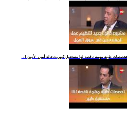
.. تخصصات طبية مهمة ناقصة لها مستقبل كبير..د.خالد أمين الأمين ا