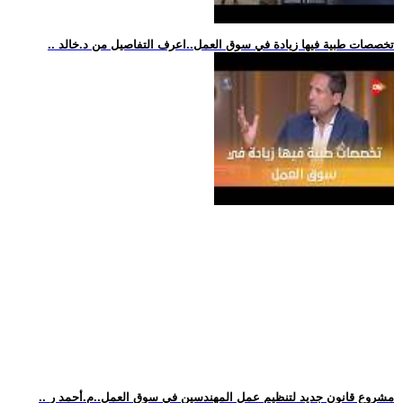
.. تخصصات طبية فيها زيادة في سوق العمل..اعرف التفاصيل من د.خالد
.. مشروع قانون جديد لتنظيم عمل المهندسين في سوق العمل..م.أحمد ر