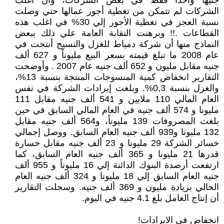
جنيهاً واحداً فقط في بعض الشركات، وأن أغلب
الشركات لم تتمكن من تغطية أجور عمالها حتي وصلت
نسبة العجز في تغطية الأجور إلي 30% في اغلب هذه
القطاعات .!! وبرهنت النقابة العامة علي ذلك ببعض
النماذج منها أن شركة دمياط للغزل والنسيج أنتجت في
عام 2008 ما تبلغ قيمته بسعر البيع مليوناً و 627 ألف
جنيه مقابل مليون و 652 ألف جنيه عام 2007 . وأوضحت
التقارير انخفاض كمية المنسوجات المنتجة بنسبة 13%،
والغزل بنسبة 0,3%. وبلغت إيرادات الشركة في نفس
العام المالي 110 ملايين و 541 ألف جنيه مقابل 111
مليونا و 574 ألف جنيه في العام المالي السابق في حين
بلغت المصروفات 139 مليوناً، و564 ألف جنيه مقابل
132 مليونا و939 ألف جنيه العام السابق. ووصل إجمالي
خسائر الشركة 29 مليونا و 23 ألف جنيه مقابل خسارة
قدرها 21 مليونا و 365 ألف جنيه العام السابق، كما
ارتفعت أرصدة البنوك الدائنة إلي 16 مليوناً و 955 ألف
جنيه العام السابق إلي 18 مليونا و 324 ألف جنيه العام
الحالي بزيادة مليون و 369 ألف جنيه. وسجلت التقارير
أن إنتاج العامل بلغ 4.1 جنيه في اليوم.
انخفاض في الايرادات!