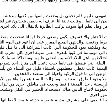
لذي ستقبضه ثمنا لها .. فاصفر وجهها واخضر وقالت لا طبعا ان
ا تفهمي عليهم فلم تجبني بل وضعت راسها بين كفيها مندهشة.
لى تانغا .. وقالت ثالثة انا اعرف انه باليمن يتحدثون غير لغتنا
 وهل تعلم انها سوف تركب الطائرة للانتقال الى بلاد اخرى 
ات تقريبا حوالي 120 فتاة وازف الوقت للاختيار والا فسوف يكون وضعي حرجا فها 
با ودفعت لوالديتهن المبلغ المقرر على ان اعود في اليوم الت
نة وملكيته تعود للحكومة التي كانت اشتراكية الى ما قبل قليل
 الى مومباسا في كينيا للتعرف على مدينة اخرى كان العرب الع
لاطهم باهل البلاد الاصليين اضفى عليهم لومنا داكنا نسبيا لكن
 الليلة التي قضيتها في تانغا حيث دعيت الى منزل احد شي
 اليمنية كانت تغطي معظمهن باستثناء قليل من النساء كن يلبس
بهن الى ما فوق الركبة واحيانا الى منتصف الفخذين.
ا وجود للطرق المعبدة .. وما زالت النساء ينقلن الماء من الاب
 الرئيسية داخل المدينة ( فيما وجدت في مناطق اخرى من تنزاني
لحكومة لاقناع الناس هناك لاستخدام الحمير في النقل وفش
مور اخرى.