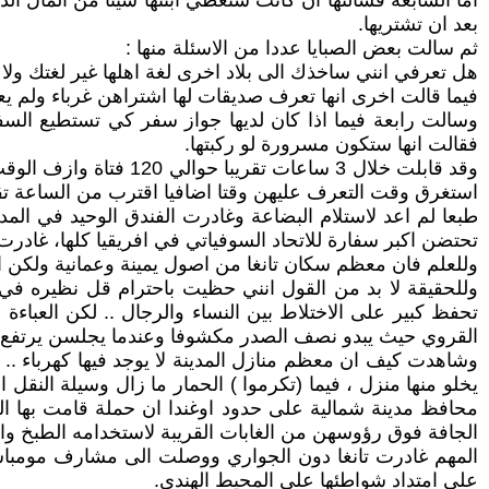
اما السابعة فسالتها ان كانت ستعطي ابنتها شيئا من المال ا
بعد ان تشتريها.
ثم سالت بعض الصبايا عددا من الاسئلة منها :
هل تعرفي انني ساخذك الى بلاد اخرى لغة اهلها غير لغتك ول
فيما قالت اخرى انها تعرف صديقات لها اشتراهن غرباء ولم يعدن ا
وسالت رابعة فيما اذا كان لديها جواز سفر كي تستطيع السفر
فقالت انها ستكون مسرورة لو ركبتها.
وقد قابلت خلال 3 ساع
استغرق وقت التعرف عليهن وقتا اضافيا اقترب من الساعة تقري
طبعا لم اعد لاستلام البضاعة وغادرت الفندق الوحيد في المدي
تحتضن اكبر سفارة للاتحاد السوفياتي في افريقيا كلها، غادرت
وللعلم فان معظم سكان تانغا من اصول يمينة وعمانية ولكن اخت
وللحقيقة لا بد من القول انني حظيت باحترام قل نظيره في
تحفظ كبير على الاختلاط بين النساء والرجال .. لكن العباءة
القروي حيث يبدو نصف الصدر مكشوفا وعندما يجلسن يرتفع ثو
وشاهدت كيف ان معظم منازل المدينة لا يوجد فيها كهرباء .. ول
يخلو منها منزل ، فيما (تكرموا ) الحمار ما زال وسيلة النقل
محافظ مدينة شمالية على حدود اوغندا ان حملة قامت بها ا
الجافة فوق رؤوسهن من الغابات القريبة لاستخدامه الطبخ وا
على امتداد شواطئها على المحيط الهندي.