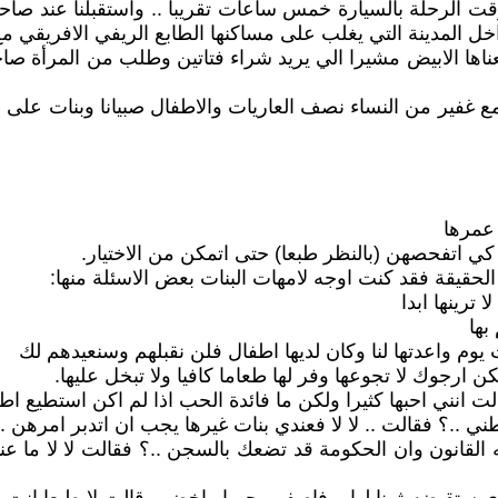
رقت الرحلة بالسيارة خمس ساعات تقريبا .. واستقبلنا عند صاح
خل المدينة التي يغلب على مساكنها الطابع الريفي الافريقي 
اها الابيض مشيرا الي يريد شراء فتاتين وطلب من المرأة صاح
غفير من النساء نصف العاريات والاطفال صبيانا وبنات على ب
 كي اتفحصهن (بالنظر طبعا) حتى اتمكن من الاختيار.
حقيقة فقد كنت اوجه لامهات البنات بعض الاسئلة منها:
ترينها ابدا
بها
م واعدتها لنا وكان لديها اطفال فلن نقبلهم وسنعيدهم لك
 ارجوك لا تجوعها وفر لها طعاما كافيا ولا تبخل عليها.
قالت انني احبها كثيرا ولكن ما فائدة الحب اذا لم اكن استطيع اطع
 ..؟ فقالت .. لا لا فعندي بنات غيرها يجب ان اتدبر امرهن .
لقانون وان الحكومة قد تضعك بالسجن ..؟ فقالت لا لا ما عند