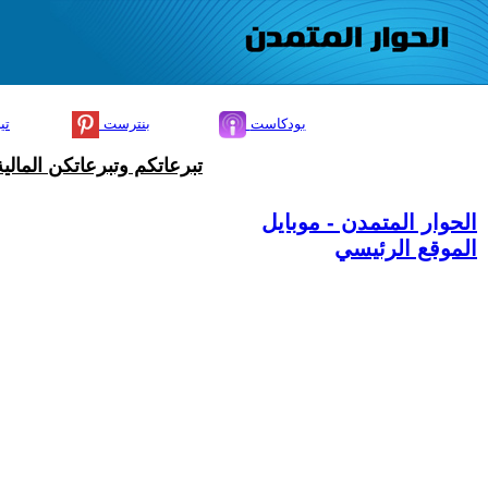
بودكاست
بنترست
تي
تبرعاتكم وتبرعاتكن المال
الحوار المتمدن - موبايل
الموقع الرئيسي