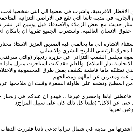
 الاقطار الافريقية، واشرت في بعضها الى انني شخصيا قمت ب
رية في مدينة تانغا التي تقع في الاراضي التنزانية المتاخمة 
ر حديث مع بعض الزملاء والاصدقاء قبل يومين اثر نشر تقر
حقوق الانسان العالمية. واستغرب الجميع تقريبا ان بامكان ا
ستثناء الاشارة الى ما يخالفني فيه الصديق العزيز الاستاذ مخ
المحرك الرئيسي للتاريخ البشري والانساني.
ة مجلس الشعب التنزاني عن جزيرة زنجبار (والتي سرقتني لا
الاتحادية بدار السلام). وللعلم فقد كنت استاجرت منزل ماما ف
الذي تمتلكه ماما فاطمة لكشف بعض طرق المحسوبية والاختل
ين عنه ومعبرين عن امالهم ومصالحهم .
م من المطبخ وتضعه على طاولة السفرة وقلت ان ملامحها عربية
طني اياها واحضري غيرها .. فيبدو ان عندكم في زنجبار خا
 حتى عن الاكل" (طبعا كل ذلك كان على سبيل المزاح).
عين تقريبا
اشترتها من مدينة في شمال تنزانيا تدعى تانغا فقررت الذهاب 