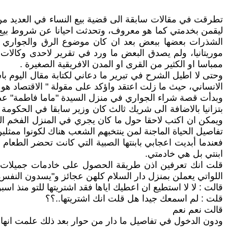
تطرقت في مقالات سابقة الى قضية بيع النساء في العديد من
ليقمن بخدمتي كما هو معروف، وتحدثت احيانا عن شروط بيع الجا
الشذرات بعضها ببعض بعد ان كان موضوع الرق والجواري مثا
موريتانيا، ولم يصدق البعض ما ورد في تقرير لاحدى وكالات 
ممباسا او الكثير من القرى او المدن الافريقية الصغيرة .
وحتى لا اطيل الشرح في تبرير ما دعاني لكتابة مقال اليوم با
الانساني، حيث ما زلت اعتقد واؤكد على مقولة " الاقتصاد هو 
وبدأت قصة شراء الجواري في منزل السيدة "ماما فاطمة" عضو
بتزانيا بالاضافة الى شريك ثالث كان وزير سابقا في الحكومة 
ويمكن ان اكتب لاحقا حول ما كان يجري في المنزل الفخم 
تفاصيل الحياة الماجنة لمن ينتخبهم الشعب هناك لكونوا ممثل
فعندما أبديت اعجابي بابنتها الصبية التي كانت تحضر الطعا
ابنتي بل هي خادمتي.
قلت انك تعرفين اذن طريقة الحصول على خادمات جميلات فاع
اللواتي يعملن بمنزل دار السلام كلهن عجائز و"يسدون النفس
قالت : لا لا استطيع ان اعطيك اياها فقد اشتريتها للتو منذ اسبو
قلت : لم اسمعك جيدا هل قلت انك اشتريتها..؟؟
قالت نعم نعم
ودون الدخول في تفاصيل ما دار من حوار بعد ذلك علمت انها 