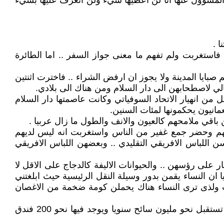
ت المسؤول عنها انا لن اعطيها شيء ولن اتعرف عليها بشيء
 .
فاستغربت ولم تفهم ما معنى جواز السفر .. اما الطائرة
انا تفحصت معظم صبايا المدينة ولا يجوز ان ارفض الشراء .. فاخترت اثنتين
الي لاصطحابهن الى دار السلام ومن هناك الى بلادي.
 من انهيار الاتحاد السوفياتي وكانت عاصمتها دار السلام
مانيون يحكمونها لمئات السنين.
 باقي ملامحهم كالعيون والانف والطول ما زال عربيا .
وخهم وحضر جمع غفير من الناس واستغربت انه ليس لديهم
ن اللباس الافريقي التقليدي .. وبعضهن اللباس الافريقي
ار على رؤسهن .. والحيوانات الاليفة كالدجاج على الاقل لا
ا ان النساء يقمن بدور وسيلة النقل الرئيسية حيث ابلغتني
لت ولذى ترى النساء هناك يحملن كومة ضخمة من الاغصان
المهم غادرت تانغا دون الجواري ووصلت الى مشارف مومباسا فا ذبي على مشارف مدينة عصرية حديثة علمت لاحقا انها تستقبل نحو مليون سائح سنويا ويوجد فيها نحو 200 فندق