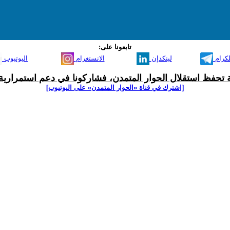
تابعونا على:
لكرام
لينكدإن
الانستغرام
اليوتيوب
ية تحفظ استقلال الحوار المتمدن، فشاركونا في دعم استمرارية 
[اشترك في قناة ‫«الحوار المتمدن» على اليوتيوب]