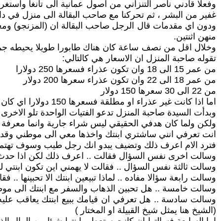
وفعلا قادني ناصر التنزاني من اصول عمانية الى تانغا واستغ
غفير من البشر ، ثم تحركنا مع صاحب البقالة الى منزل في دا
ودون اي مقدمات قال الرجل صاحب البقالة ان (المزنجو) ومعن
منهن اثنتين.
وخلال اقل من نصف ساعة كان هناك طابورا طويلا يحيطه جمع 
تقوله صاحبة المنزل ان الاسعار هي كالتالي:
من عمر 15 الى 18 وان تكون عذراء فسعرها 250 دولارا
من عمر 18 الى 22 وان تكون عذراء سعرها 200 دولار
من 22 الى 30 سعرها 150 دولار
اما اذا كانت غير عذراء او مطلقة فسعرها 150 دولارا اي كان عمرها
وبدأت السيدة صاحبة المنزل تدعو الفتيات الواحدة تلو الاخرى
ولكن ولما كان هدفي الحقيقي ليس شراء جارية وانما معرفة ال
انت تعرفي انني ساشتري ابنتك واخذها معي الى موطني وقد لا 
فترد الام اعرف ذلك وتضيف يبدو انك رجل طيب وسوف تهتم 
وسالت اخرى نفس السؤال فقالت .. اعرف ذلك لكن اذا حدث يو
وسالت ثالثة نفس السؤال .. فقالت لا يهمني اين تكون ابنتي لكن
وسالت رابعة سؤالا مفاده .. لماذا تبيعين ابنتك الا تحبينها .. ف
وسالت خامسة .. هل تحبين الذهاب والسفر مع ابنتك الى موطني
وسالت سادسة .. هل تعرفي ان قيامك ببيع ابنتك يعاقب عليه ا
(الشيخ هنا يمثل شيخ القبيلة او المختار )