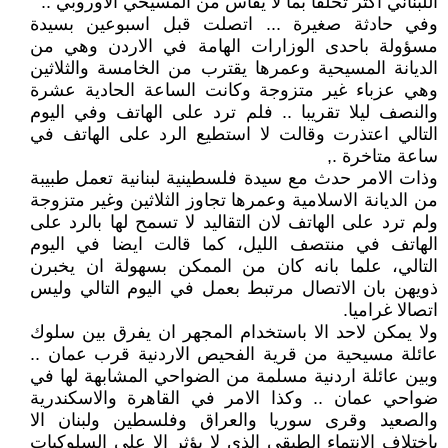
اللبناني اكثر تخلفا بما لا يقاس من المسيحي الاوروبي ..
وفي حادثة صغيرة ... اتصلت قبل اسبوعين بسيدة
مسؤولة باحدى الوزارات الهامة في الاردن وهي من
الديانة المسيحية وعمرها يقترب من الخامسة والثلاثين
وهي عزباء غير متزوجة وكانت الساعة الحادية عشرة
والنصف ليلا تقريبا .. فلم ترد على الهاتف وفي اليوم
التالي اعتذرت وقالت لا استطيع الرد على الهاتف في
ساعة متاخرة .,
وذات الامر حدث مع سيدة فلسطينية لبنانية تعمل طبيبة
من الديانة الاسلامية وعمرها تجاوز الثلاثين وغير متزوجة
ولم ترد على الهاتف لان التقاليد لا تسمح لها بالرد على
الهاتف في منتصف الليل، كما قالت ايضا في اليوم
التالي، علما بانه كان من الممكن بسهولة ان يخبرن
ذويهن بان الاتصال مرتبط بعمل في اليوم التالي وليس
اتصالا غراميا.
ولا يمكن لاحد الا باستخدام المجهر ان يفرق بين سلوك
عائلة مسيحية من قرية الفحيص الاردنية قرب عمان ..
وبين عائلة اردنية مسلمة من الضواحي المشابهة لها في
ضواحي عمان .. وكذا الامر في القاهرة والاسكندرية
والصعيد وقرى سوريا والعراق وفلسطين ولبنان الا
باختلاف الانتماء الطبقي الذي لا يؤثر الا على السلوكيات