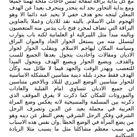
مع كل بداية براقة لمقالة تمس حاجات ملحة تهمنا جميعا
ومع بداية التحاور نجد انه ينحدر وينحرف بعيدا عن الهدف
المعلن ليتجه نحو هدف خفي لا يحيد عنه دائما الا وهو
الهجوم علي الاسلام, ياليته نقد للاديان وعملا بالعناوين
البراقة التي تضاف لمجرد فتح باب يندس منه المتعصبون
وياليته مبدأ مثل الليبرالية او العلمانية لكنه باب يتوارب
ليتسلل منه من يستغل الحوار الجاد والعنوان البراق
وسياسة المكان ليهاجم الاسلام. وينقلب الحوار لحوار
الاديان ومقالات واحاديث يتحول بعدها الجميع للسب
والقذف, ويضيع الحوار ويضيع الهدف ويتحول المبدأ
للتعصب ويهدر الوقت والجهد فيما لا طائل منه وكأن
الهدف فقط مجرد بلبله دينية متناسين المشكله الاساسية
للحوار متناسين الوضع المزري للبلاد وبالاخص متناسين
ان جميع الاديان تتساوي امام القبلية والعادات
والموروثات للمكان كما ذكرت لا يفرق الموقف الذي
ذكرته بين المسلمة والمسيحية لانه يعكس وضع المراة
العربية في مجملة بعيد عن الدين وتصرف الرجل
الشرقي وفكر الرجل الشرقي بغض النظر عن دينه وهو
من يضع المرأة في الوضع الخطأ ,وان نفس هذه الاسباب
هي سبب معظم مشاكلنا مثل ما يسبب مثلا الزيادة
السكانية