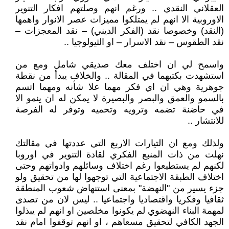
العقلاني النقدي .. ورغم انهم وصلتهم افكار التنوير
الاوروبية الا انهم لم يمتلكوا مميزات عصر الانوار واهمها
(النقد) وخصوصا نقد (الفكر الديني) – نقد المعجزات –
نقد الطقوس – نقد الاسرار – او الثيولوجيا ..
واسمح لي ان اختلف معك صديقي شامل ومع من
استشهدت بكتبهما في المقالة .. والخلاف يبدأ من نقطة
جوهرية وهي ان اي فكر مهما علا شأنه ومهما اتسم
بالسمو والعمق والبصر والبصيرة لا يمكن له ان ينمو الا
في حاضنة تضمه وترويه وتحميه وتوفر له الفرصة
للانتشار ..
ولذلك ومع ان التيارات الاربع التي عددتها في مقالتك
نهلت من ذات المنبع الفكري لقادة التنوير في اوروبا
لكنهم لم يستطيعوا رغم اختلاف وسائلهم وادواتهم وحتى
اختلاف الطبقة الاجتماعية التي توجهوا لها من تحقيق ولو
جزء يسير من "النهضة" بمعنى استنهاض شعوب المنطقة
ثقافيا وفكريا واقتصاديا واجتماعيا .. ليس لان من تصدى
لمهمة البناء النهضوي لم يكونوا مخلصين او انهم لم يبذلوا
الجهد الكافي لتحقيق مسعاهم ، او انهم توقفوا امام نقد