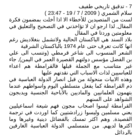
7 - تدقيق تاريخي طفيف
سلام الشمري ( 2009 / 7 / 19 - 23:47 )
لست من المتصيدين للأخطاء الا اذا أخلت بمضمون فكرة
المقال, لذا ارجو ان لا تؤاخذني في التصحيح والتعليق في
معلومتين وردتا في المقال
بلاد السند هي الباكستان الحالية ولاتشمل بنغلاديش رغم
انها كانت تعرف حتى عام 1974 بالباكستان الشرقية
الشعر المنسوب الى شاعر قرمطي (وتنسب الى علي
بن الفضل مؤسس دولتهم القصيرة العمر في اليمن), جاء
غير متناسب مع الجملة قبلها فالقرامطة هم اعداء
للعباسيين لذات الاسباب التي نقدتهم عليها
وهذه الابيات منحولة من قبل انصار الدولة العباسية في
ذم القرامطة كما يفعل متسلطي اليوم واسواطهم عندما
يتهمون العلمانيين والماديين بالأباحية الجنسية ويدبجون
الشواهد على السنهم
القرامطة ليسوا اصحاب مجون فهم شيعة اسماعيليين
يعني مسلمين وليسوا زرادشتيين كما اوردت في ترجمة
القصيدة, وهم اكثر تمسك بالفضائل دينية وغيرها وما
اكثرها لديهم, من متمسلمي الدولة العباسية الغارقين
بالرذائل