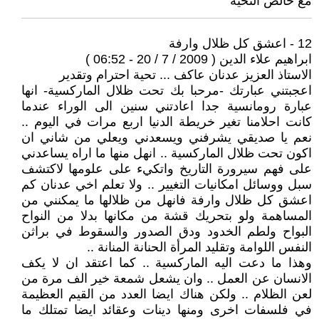
مع خالص التحية
12 - اعشق كل ظلال وارفة
ابراهيم علاء الدين ( 2009 / 7 / 20 - 06:52 )
الاستاذ العزيز عدنان عاكف ... تحية احترام وتقدير
اعجبتني عبارتك -مرحبا بك تحت ظلال الماركسية- انها
عبارة رومانسية جدا اعادتني سنين الى الوراء عندما
كانت احلامنا تغير خريطة الدنيا اربع مرات في اليوم ..
نعم يا صديقي يشرفني ويسعدني ويعلي من شاني ان
اكون تحت ظلال الماركسية .. انهل منها ما اراه يساعدني
على فهم سيرورة التاريخ واتكيء على علومها لاكتشف
سبل ووسائل امكانيات التغيير .. ولا تعلم اخي عدنان كم
اعشق كل ظلال وارفة فانهل من ظلالها ما يمكنني من
المساهمة ولو بتحريك قشة من مكانها بدلا من النواح
البواح ولطم الخدود ودق الصدور والسقوط في براثن
النفس اللوامة وتقليد المرأة الحنانة المنانة ..
وهذا ما دعت اليه الماركسية .. كما اعتقد ان لا يكف
الانسان عن العمل .. وان يشعل شمعة خير الف مرة من
لعن الظلام .. ولكن هناك ايضا العدد من القيم العظيمة
في فلسفات اخرى ومنها دينات وعقائد ايضا تمتلك ما