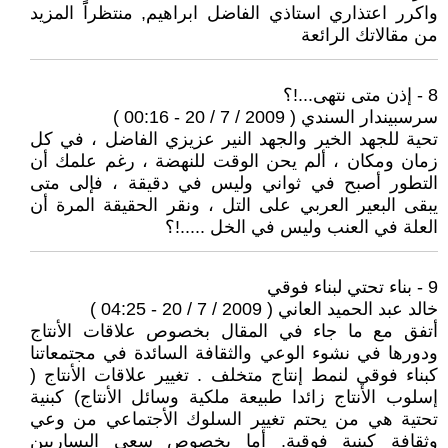
واكرر اعتذاري استاذي الفاضل ابراهيم, منتظراًَ المزيد
من مقالاتك الرائعة
8 - إذن متى نتهى...!؟
سرسبيندار السندي ( 2009 / 7 / 20 - 00:16 )
تحية للجهد الخير والجهد النير عزيزي الفاضل ، في كل
زمان ومكان ، ألم يحن الوقت للنهضة ، رغم علمك أن
التطور أصبح في ثواني وليس في دقيقة ، فإلى متى
يبقى البعير العربي على التل ، ونقر الحقيقة المرة أن
العلة في العنب وليس في الخل .....!؟
9 - بناء تحتي لبناء فوقي
خالد عبد الحميد العاني ( 2009 / 7 / 20 - 04:25 )
أتفق مع ما جاء في المقال بخصوص علاقات الأنتاج
ودورها في نشوء الوعي والثقافة السائدة في مجتمعاتنا
كبناء فوقي لنمط إنتاج متخلف . تغيير علاقات الأنتاج (
إسلوب الأنتاج زائدا طبيعة ملكية وسائل الأنتاج) كبنية
تحتية هي من يحتم تغيير السلوك الأجتماعي من وعي
وثقافة كبنية فوقية. أما بخصوص سعي اليساريين