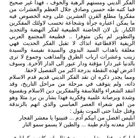
الفكر الديني ومستهم الرهبة والخوف ، فهذا غير صحيح
فما كتبه طه حسين وصادق جلال العظم والعشرات من
مفكروا مطلع القرن العشرين على وجه الخصوص فيه
ما يمكن اعتباره جرأة وشجاعة تحسب لاولئك المفكرين
الكبار. بل لان الحاضنة الطبيعية لفكر النهضة والتجديد
والتطوير لم يكن متوفرا .. فطبيعة المجتمع العربي
الريفية الاقطاعية انذاك لا تقبل الفكر الحديث فهي
معلقة باهداب السيد البدوي والسيدة نفيسة والسيدة
زينب وعشرات ارباب الطرق والمذاهب وجموع لا ترى
بالدنيا غير دارا مؤقتة ودار عبور الى الدار الآخرة. وسوف
اعرض لهذه النقطة بدرجة اكبر من التفصيل لاحقا.
ومما يجدر ذكره ان نقد الفكر الديني قديم قدم الاسلام
ذاته، ولم يتوقف في مرحلة من مراحل التاريخ، وقد
انتقد الشعراء والفلاسفة والمفكرين دين الاسلام وبقسوة
وشدة وبرصانة علمية وفكرية فهذا بشار بن برد مثلا وهو
من اهم شعراء العصر العباسي والذي اتهم بالزندقة
وقتل جلدا حتى الموت يقول :
ابليس افضل من ابيكم آدم ... فتبينوا يا معشر الفجار
النار معدنه وآدم طينة ... والطين لا يسمو سمو النار