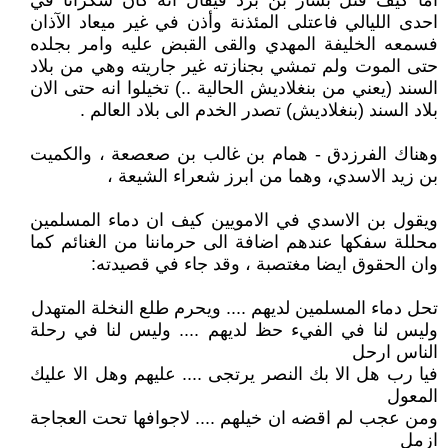
اما كيف قتل بشار بن برد فيقال انه كان سكرانا في
احدى الليالي فاعتلى المئذنة وأذن في غير ميعاد الآذان
فسمعه الخليفة المهدي والقى القبض عليه وامر بجلده
حتى الموت ولم تمشي بجنازته غير جاريته وهي من بلاد
السند (يعني من بنغلاديش الحالية ..) تخيلوا انه حتى الان
بلاد السند (بنغلاديش) تصدر الخدم الى بلاد العالم .
وهناك الفرزدق - همام بن غالب بن صعصعة ، والكميت‏
بن زيد الاسدي، وهما من ابرز شعراء الشيعة ،
ويقول بن الاسدي في الامويين كيف ان دماء المسلمين
محللة سفكها عندهم اضافة الى حرماننا من الغنائم كما
وان الحقوق ايضا مغتصبة ، وقد جاء في قصيدته:
تحل دماء المسلمين لديهم .... ويحرم طلع النخلة المتهدل
وليس لنا في الفي‏ء حظ لديهم .... وليس لنا في رحلة
الناس ارحل
فيا رب هل الا بك النصر يرتجى .... عليهم وهل الا عليك
المعول
ومن عجب لم اقضه ان خيلهم .... لاجوافها تحت العجاجة
ازمل