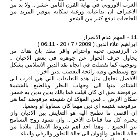
الغرب الاوروبي في نهاية القرن الثامن عشر .. ولا بد من
الاعتراف ان تداعياته ورغبة سكانه بتوفير المزيد من
الحاجيات تدفع كثير من الشعو
11 - المهم عدم الانجرار
ابراهيم علاء الدين ( 2009 / 7 / 20 - 06:11 )
د. الرزنمجي تحية واحترام واقر معك بان هناك من
يحاول حرف الحوار عن جوهره في بعض الاحيان ..
وتوجيهه كما تفضلت في اتجاه نقد الدين الاسلامي بشكل
فج وسطحي وفيه رائحة التعصب لدين آخر .
الافضل تجاهل مثل هذه التعليقات التي هي اقرب الى
الشتائم منها الى وجهات النظر وبالطبع بالشتيمة
مرفوضة بحق اي كان قيلت فما بالك بدين يدين به خمس
سكان الارض .. فمن المؤكد ان شتيمته مرفوضة كما هي
مرفوضة شتيمة اي دين مهما كان سماويا او وضعيا.
ان اقصى ما نطمح اليه هو التعايش بين الاديان وان
يحترم كل منا قناعات الاخر .. وان تسود روح التسامح
بين الجميع .. وهذا احد اهم شروط الانتقال ببلادنا من
حالة التخلف والهوان الى حالة التطور والرقي والبناء