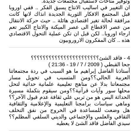
وتوفير مناخات لاستقبال مجتمعات جديدة.
ان التغيير في اساليب الانتاج يسبق الفكر .. ففي اوروبا
قبل المجتمع الافكار الثورية الجديدة انذاك لانها كانت
مرافقة لحالة تغير اقتصادي هائلة .. حيث حركة الانتقال
من عصر الاقطاع الى عصر الميكنة والانتاج الكبير تعم
ارجاء اوروبا.. لكن قبل ان تكن عملية التحول الاقتصادي
هذه .. كان المفكرون الاروروبيون
4 - فاقد الشئ؟؟؟؟؟؟؟؟؟؟؟؟؟؟؟؟؟؟؟؟؟؟؟
جحا القبطي ( 2009 / 7 / 19 - 21:36 )
أستاذنا الفاضل إبراهيم ما هو السبب في ردة مجتمعاتنا
العربية الحالي؟؟ومن المتسبب في تحويل مسار
مجتمعاتنا بدلا عن مناهج تعليمية علمانية حداثية لتحل
محلها سور وآيات قرآنية؟؟ومن سيقوم بتكملة مسيرة
الحداثة اليس هو من تربي علي ثقافة عدم قبول الآخر؟؟
وماهي سياسات برامجنا التعليمية والإعلامية والثقافية
هل وضعت للمساعدة في الخروج من نفق التخلف
الثقافي والعلمي والإجتماعي والديني السلفي المظلم؟؟
سيدي الفاضل فاقد الشئ لا يعطيه