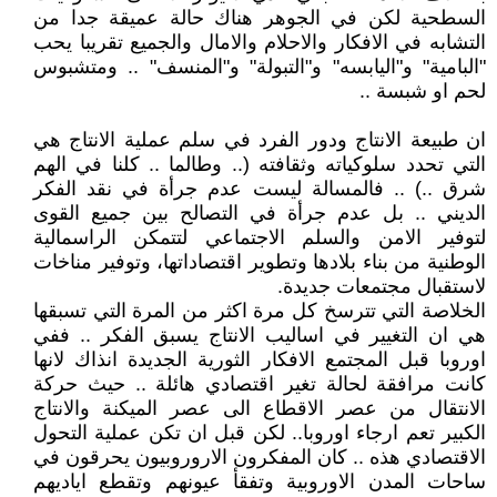
السطحية لكن في الجوهر هناك حالة عميقة جدا من
التشابه في الافكار والاحلام والامال والجميع تقريبا يحب
"البامية" و"اليابسه" و"التبولة" و"المنسف" .. ومتشبوس
لحم او شبسة ..
ان طبيعة الانتاج ودور الفرد في سلم عملية الانتاج هي
التي تحدد سلوكياته وثقافته (.. وطالما .. كلنا في الهم
شرق ..) .. فالمسالة ليست عدم جرأة في نقد الفكر
الديني .. بل عدم جرأة في التصالح بين جميع القوى
لتوفير الامن والسلم الاجتماعي لتتمكن الراسمالية
الوطنية من بناء بلادها وتطوير اقتصاداتها، وتوفير مناخات
لاستقبال مجتمعات جديدة.
الخلاصة التي تترسخ كل مرة اكثر من المرة التي تسبقها
هي ان التغيير في اساليب الانتاج يسبق الفكر .. ففي
اوروبا قبل المجتمع الافكار الثورية الجديدة انذاك لانها
كانت مرافقة لحالة تغير اقتصادي هائلة .. حيث حركة
الانتقال من عصر الاقطاع الى عصر الميكنة والانتاج
الكبير تعم ارجاء اوروبا.. لكن قبل ان تكن عملية التحول
الاقتصادي هذه .. كان المفكرون الاروروبيون يحرقون في
ساحات المدن الاوروبية وتفقأ عيونهم وتقطع اياديهم