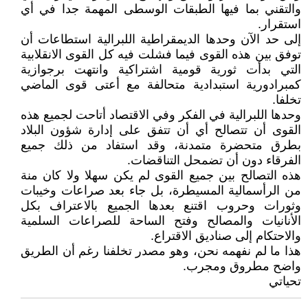
والتقني بما فيها الطبقات الوسطى المهمة جدا في أي
استقرار.
إلى حد الآن وحدها الديمقراطية اللبرالية استطاعات أن
توفق بين هذه القوى فيما فشلت فيه كل القوى الانقلابية
التي بدأت ثورية قومية اشتراكية وانتهت برجوازية
كمبرادورية استبدادية متحالفة مع أعتى قوى الماضي
تخلفا.
وحدها اللبرالية في الفكر وفي الاقتصاد أتاحت لجميع هذه
القوى أن تتصالح أي أن تتفق على إدارة شؤون البلاد
بطرق متحضرة متمدنة، وقد استفاد من ذلك جميع
الفرقاء دون أن تضمحل التناقضات.
هذه التصالح بين جميع القوى لم يكن سهلا ولا كان منة
من الرأسمالية المسيطرة، بل جاء بعد صراعات وخيبات
وثورات وحروب اقتنع بعدها الجميع بالاعتراف بكل
الأنانيات والمصالح وفتح الساحة للصراعات السلمية
والاحتكام إلى صناديق الاقتراع.
هذا ما لم نفهمه نحن، وهو مصدر تخلفنا رغم أن الطريق
واضح مطروق ومجرب.
تحياتي