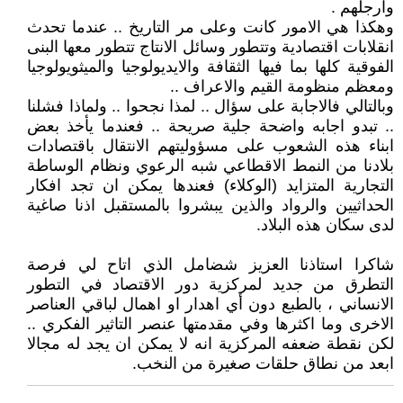
وارجلهم .
وهكذا هي الامور كانت وعلى مر التاريخ .. عندما تحدث
انقلابات اقتصادية وتتطور وسائل الانتاج تتطور معها البنى
الفوقية كلها بما فيها الثقافة والايديولوجيا والميثويولوجيا
ومعظم منظومة القيم والاعراف ..
وبالتالي فالاجابة على سؤال .. لمذا نجحوا .. ولماذا فشلنا
.. تبدو اجابه واضحة جلية صريحة .. فعندما يأخذ بعض
ابناء هذه الشعوب على مسؤوليتهم الانتقال باقتصادات
بلادنا من النمط الاقطاعي شبه الرعوي ونظام الوساطة
التجارية المتزايد (الوكلاء) فعندها يمكن ان تجد افكار
الحداثيين والرواد والذين يبشروا بالمستقبل اذنا صاغية
لدى سكان هذه البلاد.
شاكرا استاذنا العزيز شضامل الذي اتاح لي فرصة
التطرق من جديد لمركزية دور الاقتصاد في التطور
الانساني ، بالطبع دون أي اهدار او اهمال لباقي العناصر
الاخرى وما اكثرها وفي مقدمتها عنصر التاثير الفكري ..
لكن نقطة ضعفه المركزية انه لا يمكن ان يجد له مجالا
ابعد من نطاق حلقات صغيرة من النخب.