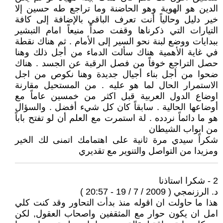
الدين هو الهوية وهو الحاضنة وما تراجع طه حسين إلا
خير دليل وحالياً أنت تعرف الباقي بالإضافة إلى كافة
التيارات التي ذكرناها وقفت صداً منيعاً امام التبشير
ببدايات ووضع لبنة نحو السير إلى الأمام . ثم هناك نقطة
في غاية الأهمية هناك سألت الدماء من أجل ذلك وهنا
حصل التراجع خوفاً من فصل الرقبة عن الجسد . هناك
ضحوا من أجل بناء أجيال جديدة وهنا نكوص من اجل
الاستمرار الحال لما هو عليه . من المستحيل مقارنة
اوضاع الدول العربية قبل اكثر من خمسين عاماً مع
أوضاعها الحالية . سابقاً كان كل شيء أفضل . والسؤال
هو ما دائماً نردده . لة استمرت مع العلم أن لو تفتح باباً
من ابواب الشيطان
شكراً سيدي مرة ثانية على اهتمامك اتمنى لك الخير
ومزيدا من التواصل والتنوير مع تقديري
2 - شكرا استاذنا
د. الرزنمجي ( 2009 / 7 / 19 - 20:57 )
هذا ما حاولت ان اقوله منذ بدأت التحاور وقد كنت كلي
امل ان يكون حوار مع المثقفين واصحاب العقول, لكن