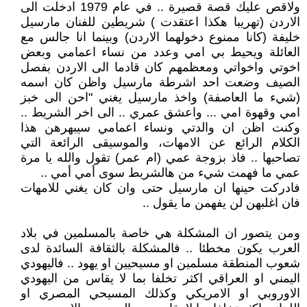
ولاقص عليك قصة قصيرة .. في عام 1979 ادخلت الى
الاردن (تهريبا هكذا اعتقدت ) شريطين للفنان مارسيل
خليفة (كانا ممنوع دخولهما الاردن) وبينما انا جالس مع
العائلة ويحيط بي امي وعدد من نساء اعمامي وبعض
اخوتي واخواتي ومعظمهم كان قادما الى الاردن بفصل
الصيف وضعت احد اشرطة مارسيل واظن كان اسمه
(شيء ما العاصفة) واخذ مارسيل يغني "احن الى خبز
امي وقهوة امي ... واعشق عمري .. الى اخر الشريط ..
وكنت اظن ان والدتي ونساء اعمامي سيبهرهن هذا
الكلام الرائع عن الامهات، والموسيقى الرائعة التي
تصاحبها .. فاذ بزوجة عمي (ام عمر) تقول والله يا مرة
عمي ما فهمت شيء من هالشريط سوى أمي أمي ..
فادركت حينها ان مارسيل حتى وان كان يغني للامهات
فان اغلبهن لن يفهمن ما يقول ..
ومن يتصور ان المشكلة هي خاصة بالمسلمين في بلاد
العرب يكون مخطئا .. فالمشكلة بالثقافة السائدة لدى
شعوب المنطقة مسلمين او مسيحيين او يهود .. فاليهودي
اليمني او العراقي اكثر تخلفا بما لا يقاس من اليهودي
الاوروبي او الامريكي وكذلك المسيحي المصري او