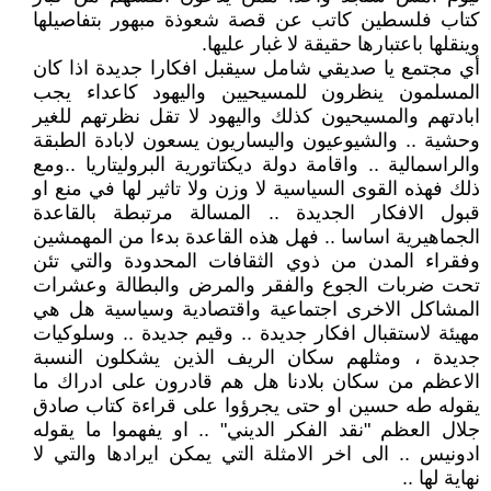
كتاب فلسطين كاتب عن قصة شعوذة مبهور بتفاصيلها
وينقلها باعتبارها حقيقة لا غبار عليها.
أي مجتمع يا صديقي شامل سيقبل افكارا جديدة اذا كان
المسلمون ينظرون للمسيحيين واليهود كاعداء يجب
ابادتهم والمسيحيون كذلك واليهود لا تقل نظرتهم للغير
وحشية .. والشيوعيون واليساريون يسعون لابادة الطبقة
والراسمالية .. واقامة دولة ديكتاتورية البروليتاريا ..ومع
ذلك فهذه القوى السياسية لا وزن ولا تاثير لها في منع او
قبول الافكار الجديدة .. المسالة مرتبطة بالقاعدة
الجماهيرية اساسا .. فهل هذه القاعدة بدءا من المهمشين
وفقراء المدن من ذوي الثقافات المحدودة والتي تئن
تحت ضربات الجوع والفقر والمرض والبطالة وعشرات
المشاكل الاخرى اجتماعية واقتصادية وسياسية هل هي
مهيئة لاستقبال افكار جديدة .. وقيم جديدة .. وسلوكيات
جديدة ، ومثلهم سكان الريف الذين يشكلون النسبة
الاعظم من سكان بلادنا هل هم قادرون على ادراك ما
يقوله طه حسين او حتى يجرؤوا على قراءة كتاب صادق
جلال العظم "نقد الفكر الديني" .. او يفهموا ما يقوله
ادونيس .. الى اخر الامثلة التي يمكن ايرادها والتي لا
نهاية لها ..