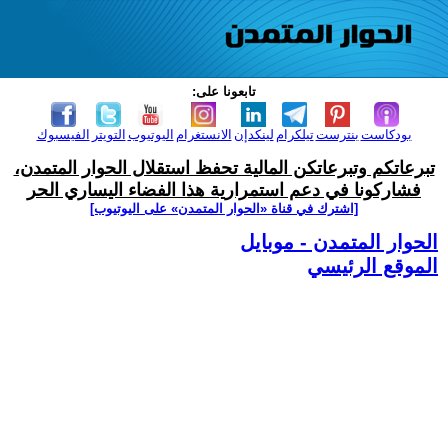
تابعونا على:
بودكاست
بنترست
تيلكرام
لينكدإن
الانستغرام
اليوتيوب
التويتر
الفيسبوك
تبرعاتكم وتبرعاتكن المالية تحفظ استقلال الحوار المتمدن،
فشاركونا في دعم استمرارية هذا الفضاء اليساري الحر
[اشترك في قناة ‫«الحوار المتمدن» على اليوتيوب]
الحوار المتمدن - موبايل
الموقع الرئيسي