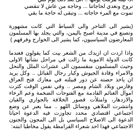
نروح ونغدي لحاجاتنا ... وحاجة من عاش لا تنقضي
تموت مع المرء حاجاته ... وتبقى له حاجة ما بقي
(يشير الى التناحر والى السياط التي كانت مشهورة
وتصنع في مدينة اصبح باليمن، والتي يجلد بها المسلمون
المعارضون السياسيون، كما يشير الى الخوارج وفرقهم )
واذا اردت ان ازيدك من الشعر بيت كما يقولون فعندما
كانت الدولة الاموية ما زالت في مراحل نشأتها الاولى
وحيث المسلمون منقسمون الى عشرات الملل والنحل
والامراء وقادة الجيوش وكبار رجال القبائل .. وكل يريد
ان ياخذ حصته عن دور قبيلته في معارك فتح العراق
وفارس وبلاد الشام ومصر .. وفي نفس الوقت كثرت
اموال الغنائم القادمة مع الفتوحات الضخمة وعم الرخاء
والازدهار، وامتلأت قصور الخلافة بالجواري والقيان
وانتشرت الملاهي ووسائل اللهو .. مما يعبر عن وضع
اجتماعي اقتصادي محدد تجاوزت فيه الدعوة احيانا
الدعوة الى الاصلاح السياسي بل الى المجون والجنون
الاجتماعي فهذا احد شعراء القرامطة يقول مخاطبا ابنته: