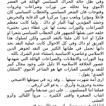
وفي ظل حالة الحراك السياسي الهائلة في العصر
الاموي وما تخلله من ثورات وصراعات وغزوات
وفتوحات فان الشعر السياسي والخطاب السياسي كان
فاعلا ومؤثرا ويلعب دورا مركزيا في الدعاية والتحريض
وحشد المؤيدين لهذا التيار او ذاك . ولما كانت معظم
الصراعات والثورات تبحث لها عن غطاء ديني تختبيء
خلفه حتى يقبلها الجمهور فان الخطاب السياسي شعرا او
فكرا او ادبا كان مليئا بالنقد الديني ولكن لسلوك هذا
الفريق او ذاك وفي كل الاحوال كانت عملية النقد بحد
ذاتها تحمل في طياتها الكثير من النقد لجوهر الدين
الاسلامي وعناصره الاساسية باستثناء عدم الشرك بالله .
وما الثورات والانقلابات والصراعات الهائلة التي شهدتها
عصور الخلافة الاسلامية الا دليل على وجود مجال كبير
للنقد وباقسى العبارات فها هو الشاعر الاموي "السلتان
العبدي" يقول :
ارى أمة شهرت سيفها ... وقد زيد في سوطها الاصبحي
بنجدية وحرورية وأزرق ... يدعو الى ازرقي ...
فملتنا اننا المسلمون ... على دين صديقنا والنبي
اشاب الصغيرة وافنى الكبيرة ... مروا الليالي وكرو
العشى
اذا ليلة هرمت يومها .. اتى بعد ذلك يوم فتي