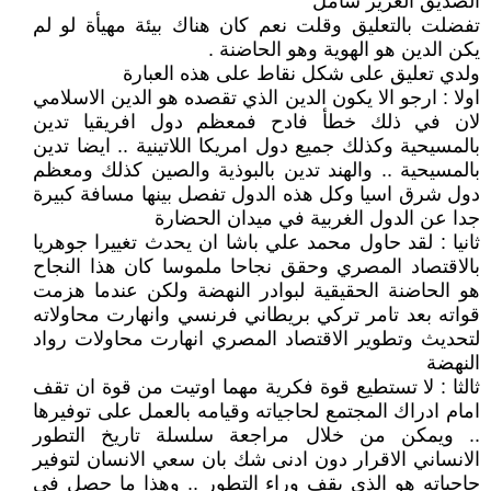
الصديق العزيز شامل
تفضلت بالتعليق وقلت نعم كان هناك بيئة مهيأة لو لم
يكن الدين هو الهوية وهو الحاضنة .
ولدي تعليق على شكل نقاط على هذه العبارة
اولا : ارجو الا يكون الدين الذي تقصده هو الدين الاسلامي
لان في ذلك خطأ فادح فمعظم دول افريقيا تدين
بالمسيحية وكذلك جميع دول امريكا اللاتينية .. ايضا تدين
بالمسيحية .. والهند تدين بالبوذية والصين كذلك ومعظم
دول شرق اسيا وكل هذه الدول تفصل بينها مسافة كبيرة
جدا عن الدول الغربية في ميدان الحضارة
ثانيا : لقد حاول محمد علي باشا ان يحدث تغييرا جوهريا
بالاقتصاد المصري وحقق نجاحا ملموسا كان هذا النجاح
هو الحاضنة الحقيقية لبوادر النهضة ولكن عندما هزمت
قواته بعد تامر تركي بريطاني فرنسي وانهارت محاولاته
لتحديث وتطوير الاقتصاد المصري انهارت محاولات رواد
النهضة
ثالثا : لا تستطيع قوة فكرية مهما اوتيت من قوة ان تقف
امام ادراك المجتمع لحاجياته وقيامه بالعمل على توفيرها
.. ويمكن من خلال مراجعة سلسلة تاريخ التطور
الانساني الاقرار دون ادنى شك بان سعي الانسان لتوفير
حاجياته هو الذي يقف وراء التطور .. وهذا ما حصل في