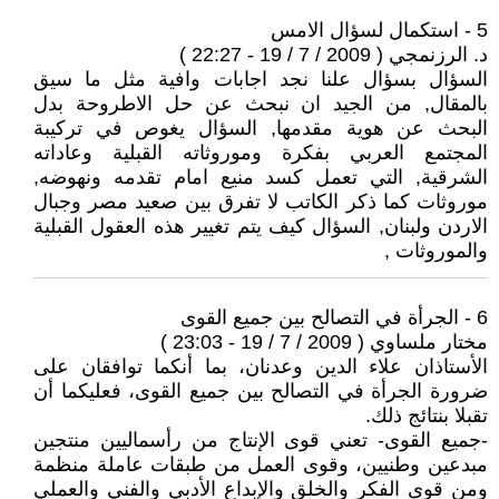
5 - استكمال لسؤال الامس
د. الرزنمجي ( 2009 / 7 / 19 - 22:27 )
السؤال بسؤال علنا نجد اجابات وافية مثل ما سيق
بالمقال, من الجيد ان نبحث عن حل الاطروحة بدل
البحث عن هوية مقدمها, السؤال يغوص في تركيبة
المجتمع العربي بفكرة وموروثاته القبلية وعاداته
الشرقية, التي تعمل كسد منيع امام تقدمه ونهوضه,
موروثات كما ذكر الكاتب لا تفرق بين صعيد مصر وجبال
الاردن ولبنان, السؤال كيف يتم تغيير هذه العقول القبلية
والموروثات ,
6 - الجرأة في التصالح بين جميع القوى
مختار ملساوي ( 2009 / 7 / 19 - 23:03 )
الأستاذان علاء الدين وعدنان، بما أنكما توافقان على
ضرورة الجرأة في التصالح بين جميع القوى، فعليكما أن
تقبلا بنتائج ذلك.
-جميع القوى- تعني قوى الإنتاج من رأسماليين منتجين
مبدعين وطنيين، وقوى العمل من طبقات عاملة منظمة
ومن قوى الفكر والخلق والإبداع الأدبي والفني والعملي