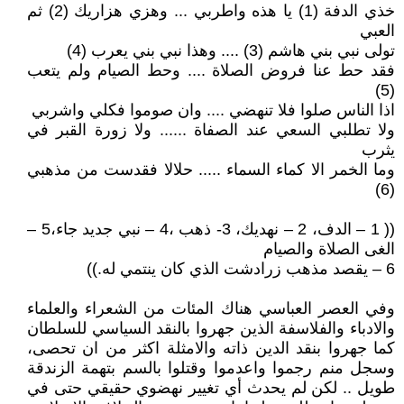
خذي الدفة (1) يا هذه واطربي ... وهزي هزاريك (2) ثم
العبي
تولى نبي بني هاشم (3) .... وهذا نبي بني يعرب (4)
فقد حط عنا فروض الصلاة .... وحط الصيام ولم يتعب
(5)
اذا الناس صلوا فلا تنهضي .... وان صوموا فكلي واشربي
ولا تطلبي السعي عند الصفاة ...... ولا زورة القبر في
يثرب
وما الخمر الا كماء السماء ..... حلالا فقدست من مذهبي
(6)
(( 1 – الدف، 2 – نهديك، 3- ذهب ،4 – نبي جديد جاء،5 –
الغى الصلاة والصيام
6 – يقصد مذهب زرادشت الذي كان ينتمي له.))
وفي العصر العباسي هناك المئات من الشعراء والعلماء
والادباء والفلاسفة الذين جهروا بالنقد السياسي للسلطان
كما جهروا بنقد الدين ذاته والامثلة اكثر من ان تحصى،
وسجل منم رجموا واعدموا وقتلوا بالسم بتهمة الزندقة
طويل .. لكن لم يحدث أي تغيير نهضوي حقيقي حتى في