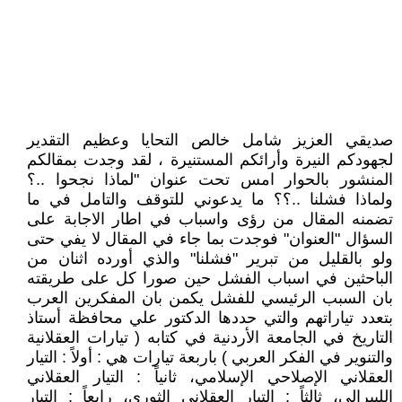
صديقي العزيز شامل خالص التحايا وعظيم التقدير
لجهودكم النيرة وأرائكم المستنيرة ، لقد وجدت بمقالكم
المنشور بالحوار امس تحت عنوان "لماذا نجحوا ..؟
ولماذا فشلنا ..؟؟ ما يدعوني للتوقف والتامل في ما
تضمنه المقال من رؤى واسباب في اطار الاجابة على
السؤال "العنوان" فوجدت بما جاء في المقال لا يفي حتى
ولو بالقليل من تبرير "فشلنا" والذي أورده اثنان من
الباحثين في اسباب الفشل حين صورا كل على طريقته
بان السبب الرئيسي للفشل يكمن بان المفكرين العرب
بتعدد تياراتهم والتي حددها الدكتور علي محافظة أستاذ
التاريخ في الجامعة الأردنية في كتابه ( تيارات العقلانية
والتنوير في الفكر العربي ) باربعة تيارات هي : أولاً : التيار
العقلاني الإصلاحي الإسلامي، ثانياً : التيار العقلاني
الليبرالي، ثالثاً : التيار العقلاني الثوري، رابعاً : التيار