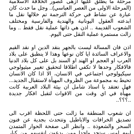
مرحلة ما يطلق عليها ازهى عصور الخلافة الاسلامية
(المرحلة الاولى من العصر العباسي).. وجل ما حدث كان
عبارة عن نشاط في حركة الترجمة تم خلالها نقل ما
ابدعته العقول اليونانية والهندية والفارسية ومختلف
الشعوب القديمة .. اذن هي ذاتها عملية نقل فقط .. وما
زالت مستمرة عملية النقل حتى اليوم.
اذن فان المسالة ليست بالجهر بنقد الدين او نقد القيم
والاعراف السائدة ايا كان نوعها وهذا لا ينطبق على بلاد
العرب او العجم او الهند او السند بل على كل بلاد الدنيا
فالافكار وحدها لا تكفي اطلاقا لتحقيق تغيير ميثيولوجي
سيكيولوجي اجتماعي في الانسان، الا اذا كان الانسان
تحيط به مجموعة من الظروف المهيأة لاستقبال الجديد...
فهل تعتقد يا استاذ شامل ان بيئة البلاد العربية كانت
مهيأة في اي وقت من الاقوات لتقبل افكار جديدة
..؟؟؟..
ان شعوب المنطقة ما زالت حتى اللحظة اقرب الى
تصديق الخرافات والاباطيل وتتحدث بجدية عن فنون
السحر والشعوذة .. وانظر الى صفحة الحوار المتمدن
ليوم امس ستجد واحدا ممن يدعون انفسهم من كبار