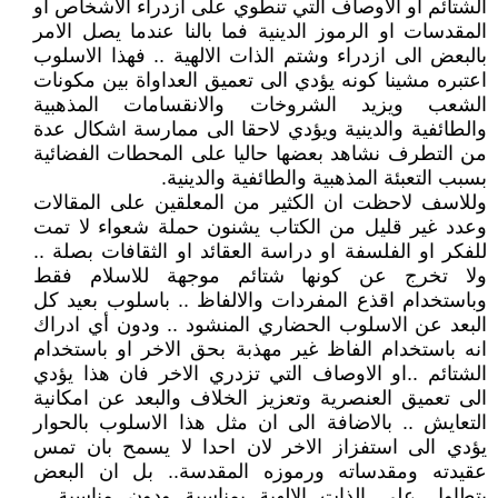
الشتائم او الاوصاف التي تنطوي على ازدراء الاشخاص او
المقدسات او الرموز الدينية فما بالنا عندما يصل الامر
بالبعض الى ازدراء وشتم الذات الالهية .. فهذا الاسلوب
اعتبره مشينا كونه يؤدي الى تعميق العداواة بين مكونات
الشعب ويزيد الشروخات والانقسامات المذهبية
والطائفية والدينية ويؤدي لاحقا الى ممارسة اشكال عدة
من التطرف نشاهد بعضها حاليا على المحطات الفضائية
بسبب التعبئة المذهبية والطائفية والدينية.
وللاسف لاحظت ان الكثير من المعلقين على المقالات
وعدد غير قليل من الكتاب يشنون حملة شعواء لا تمت
للفكر او الفلسفة او دراسة العقائد او الثقافات بصلة ..
ولا تخرج عن كونها شتائم موجهة للاسلام فقط
وباستخدام اقذع المفردات والالفاظ .. باسلوب بعيد كل
البعد عن الاسلوب الحضاري المنشود .. ودون أي ادراك
انه باستخدام الفاظ غير مهذبة بحق الاخر او باستخدام
الشتائم ..او الاوصاف التي تزدري الاخر فان هذا يؤدي
الى تعميق العنصرية وتعزيز الخلاف والبعد عن امكانية
التعايش .. بالاضافة الى ان مثل هذا الاسلوب بالحوار
يؤدي الى استفزاز الاخر لان احدا لا يسمح بان تمس
عقيدته ومقدساته ورموزه المقدسة.. بل ان البعض
يتطاول على الذات الالهية بمناسبة ودون مناسبة ..