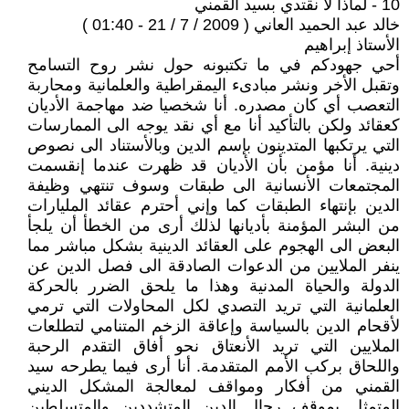
10 - لماذا لا نقتدي بسيد القمني
خالد عبد الحميد العاني ( 2009 / 7 / 21 - 01:40 )
الأستاذ إبراهيم
أحي جهودكم في ما تكتبونه حول نشر روح التسامح
وتقبل الأخر ونشر مبادىء اليمقراطية والعلمانية ومحاربة
التعصب أي كان مصدره. أنا شخصيا ضد مهاجمة الأديان
كعقائد ولكن بالتأكيد أنا مع أي نقد يوجه الى الممارسات
التي يرتكبها المتدينون بإسم الدين وبالأستناد الى نصوص
دينية. أنا مؤمن بأن الأديان قد ظهرت عندما إنقسمت
المجتمعات الأنسانية الى طبقات وسوف تنتهي وظيفة
الدين بإنتهاء الطبقات كما وإني أحترم عقائد المليارات
من البشر المؤمنة بأديانها لذلك أرى من الخطأ أن يلجأ
البعض الى الهجوم على العقائد الدينية بشكل مباشر مما
ينفر الملايين من الدعوات الصادقة الى فصل الدين عن
الدولة والحياة المدنية وهذا ما يلحق الضرر بالحركة
العلمانية التي تريد التصدي لكل المحاولات التي ترمي
لأقحام الدين بالسياسة وإعاقة الزخم المتنامي لتطلعات
الملايين التي تريد الأنعتاق نحو أفاق التقدم الرحبة
واللحاق بركب الأمم المتقدمة. أنا أرى فيما يطرحه سيد
القمني من أفكار ومواقف لمعالجة المشكل الديني
المتمثل بموقف رجال الدين المتشددين والمتسلطين