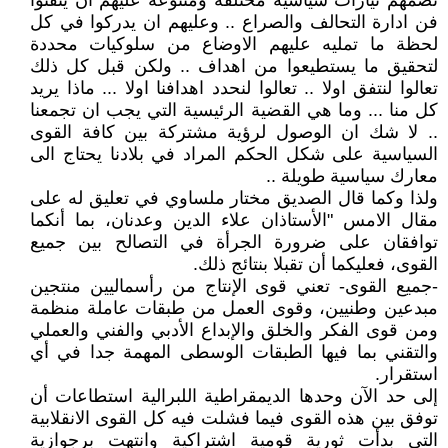
تضمهم تيارات سياسية مختلفة ومتنوعة عليهم ان يتقنوا
فن ادارة التحالف والصراع .. وعليهم ان يدركوا في كل
لحظة ما تمليه عليهم الاوضاع من سلوكيات محددة
لتحقيق ما يستطيعوا من اهداف .. ولكن قبل كل ذلك
تعالوا لنتفق اولا .. تعالوا لنحدد اهدافنا اولا ... ماذا يريد
كل منا ... وما هي القضية الرئيسية التي يجب ان تجمعنا
.. لا شك ان الوصول لرؤية مشتركة بين كافة القوى
السياسية على شكل الحكم المراد في بلادنا يحتاج الى
معارك سياسية طويلة ..
ولذا وكما قال الصديق مختار ملساوي في تعليق له على
مقال الامس "الأستاذان علاء الدين وعدنان، بما أنكما
توافقان على ضرورة الجرأة في التصالح بين جميع
القوى، فعليكما أن تقبلا بنتائج ذلك.
-جميع القوى- تعني قوى الإنتاج من رأسماليين منتجين
مبدعين وطنيين، وقوى العمل من طبقات عاملة منظمة
ومن قوى الفكر والخلق والإبداع الأدبي والفني والعملي
والتقني بما فيها الطبقات الوسطى المهمة جدا في أي
استقرار.
إلى حد الآن وحدها الديمقراطية اللبرالية استطاعات أن
توفق بين هذه القوى فيما فشلت فيه كل القوى الانقلابية
التي بدأت ثورية قومية اشتراكية وانتهت برجوازية