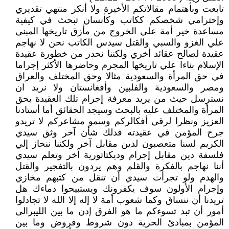
تابعت وبأهتمام مقالاتكم الأخيرة ولا أنكر منتهي تقديري
وإحترامي شخصكم ككاتب وكأنسان تبحث في كيفية
مساعدة خير أمة علي الخروج من مأزق تاريخها المبني
علي الغزو والسبي والقتل سيدس الكاتب نحن لا نهاجم
عقيدة لصالح عقائد أخري ولكننا نحدر من خطورة عقيدة
الإسلام بناءا علي تاريخها المجرم وحاضرها الأكثر إجراما
في حق المرأة والسعودية مثالا وحق المختلف والعراق
ومصر والسعودية والفلبين وأفغانستان ولا نريد ان
نسترسل حيث من يريد معرفة إجرام تلك العقيدة بحق
المرأة والمختلف عليه بالبحث وسيجد الحقائق أما أستادنا
العزيز ونظرا لرقي أفكالركم وسمو مشاعركم لا تريدو
جرح المؤمن في عقيدته فدلك شأن آخر وثق سيدي
الكريم لسنا متعصبون لدين مقابل آخر ولكننا ننحاز إلي
فلسفة دين مقابل إجرام وديكتاتورية آخر وتعلم سيدي
أننا نهاجم بالفكرة والقلم وهم يردون بالتفجير والقتل
والهدم ولو تجرأت سيدي أن تنقل من كتبهم مخازي
وإجرام الأولون سوف يكفرونك ويستبيحوا دماءك هل
تريدنا أن ننساق وكما شعوب أمة لا إله إلا الله لا تجادلوا
أمور أن تبد تسوءكم ما هو الفرق إدن ما بين الليبرالي
المؤمن بمبادئ الحرية دون شروط وفروض وما بين