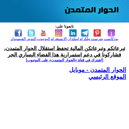
تابعونا على:
بودكاست
بنترست
تيلكرام
لينكدإن
الانستغرام
اليوتيوب
التويتر
الفيسبوك
تبرعاتكم وتبرعاتكن المالية تحفظ استقلال الحوار المتمدن،
فشاركونا في دعم استمرارية هذا الفضاء اليساري الحر
[اشترك في قناة ‫«الحوار المتمدن» على اليوتيوب]
الحوار المتمدن - موبايل
الموقع الرئيسي