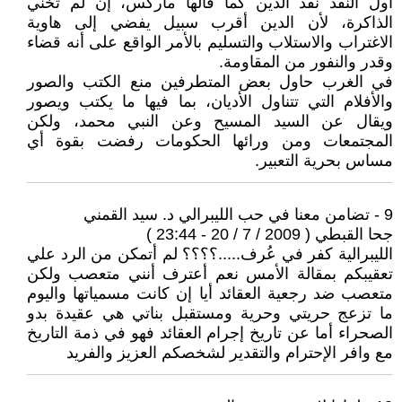
أول النقد نقد الدين كما قالها ماركس، إن لم تخني
الذاكرة، لأن الدين أقرب سبيل يفضي إلى هاوية
الاغتراب والاستلاب والتسليم بالأمر الواقع على أنه قضاء
وقدر والنفور من المقاومة.
في الغرب حاول بعض المتطرفين منع الكتب والصور
والأفلام التي تتناول الأديان، بما فيها ما يكتب ويصور
ويقال عن السيد المسيح وعن النبي محمد، ولكن
المجتمعات ومن ورائها الحكومات رفضت بقوة أي
مساس بحرية التعبير.
9 - تضامن معنا في حب الليبرالي د. سيد القمني
جحا القبطي ( 2009 / 7 / 20 - 23:44 )
الليبرالية كفر في عُرف.....؟؟؟؟ لم أتمكن من الرد علي
تعقيبكم بمقالة الأمس نعم أعترف أنني متعصب ولكن
متعصب ضد رجعية العقائد أيا إن كانت مسمياتها واليوم
ما تزعج حريتي وحرية ومستقبل بناتي هي عقيدة بدو
الصحراء أما عن تاريخ إجرام العقائد فهو في ذمة التاريخ
مع وافر الإحترام والتقدير لشخصكم العزيز والفريد