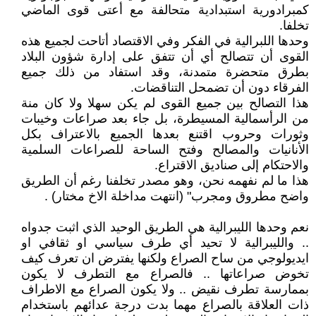
كمبرادورية استبدادية متحالفة مع أعتى قوى الماضي
تخلفا.
وحدها اللبرالية في الفكر وفي الاقتصاد أتاحت لجميع هذه
القوى أن تتصالح أي أن تتفق على إدارة شؤون البلاد
بطرق متحضرة متمدنة، وقد استفاد من ذلك جميع
الفرقاء دون أن تضمحل التناقضات.
هذا التصالح بين جميع القوى لم يكن سهلا ولا كان منة
من الرأسمالية المسيطرة، بل جاء بعد صراعات وخيبات
وثورات وحروب اقتنع بعدها الجميع بالاعتراف بكل
الأنانيات والمصالح وفتح الساحة للصراعات السلمية
والاحتكام إلى صناديق الاقتراع.
هذا ما لم نفهمه نحن، وهو مصدر تخلفنا رغم أن الطريق
واضح مطروق ومجرب" (انتهت مداخلة الاخ مختار) .
نعم وحدها الليبرالية هي الطريق الوحيد الذي اثبت جدواه
.. والليبرالية لا تحيد أي طرف سياسي او ثقافي او
ايديولوجي من ساح الصراع ولكنها يفترض ان تعرف كيف
تخوض صراعاتها .. فالصراع مع التطرف لا يكون
بممارسة تطرف نقيض .. ولا يكون الصراع مع الاطراف
ذات العلاقة بالصراع مهما بدت درجة عدائهم باستخدام