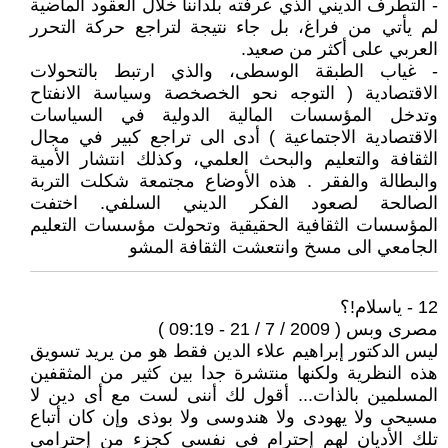
- التطرف الديني الذي عرفته بلداننا خلال العقود الماضية
لم يأتي من فراغ، بل جاء نتيجة لتراجع حركة التحرر
العربي على أكثر من صعيد.
- غياب الطبقة الوسطى، والذي ارتبط بالتحولات
الاقتصادية ( التوجه نحو الخصخصة وسياسة الانفتاح
وتدخل المؤسسات المالية الدولية في السياسات
الاقتصادية الاجتماعية ) أدى الى تراجع كبير في مجال
الثقافة والتعليم والبحث العلمي، وكذلك انتشار الأمية
والبطالة والفقر . هذه الأوضاع مجتمعة شكلت التربة
الصالحة لصعود الفكر الديني السلفي. اختفت
المؤسسات الثقافية الحقيقية وتحولت مؤسسات التعليم
الجامعي الى مسخ وانتعشت الثقافة المشو
12 - ياسلام!؟
مصرى وبس ( 2009 / 7 / 21 - 09:19 )
ليس الدكتور إبراهيم علاء الدين فقط هو من يريد تسويق
هذه النظرية ولكنها منتشرة جدا بين كثير من المثقفين
المسلمين بالذات... أقول لك أننى لست مع أى دين لا
مسيحى ولا يهودى ولا هندوسى ولا بوذى وإن كان أتباع
تلك الأديان لهم إحترام فى نفسى كجزء من إحترامى