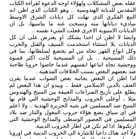
عقله بعض المشكلات ولهؤلاء اوجه الدعوة لقراءة الكتاب
المقدس للديانة الهندوسية .. وهو الكتاب الذي اظن انه
النبع الفكري الذي نهلت كل ديانات الشرق الاوسط
مباديء دياناتها منه ونسخت عنه ما يناسبها، بل ان
الديانات الاسيوية الاخرى فعلت الشيء نفسه ..
وايضا لا اظن ان احدا يشكك او يعترض على ان كل
الديانات بلا استثناء استخدمت السيف والقتل والحرب
وكل انواع القهر تجاه من لم يخضع لسلطانها، بما في
ذلك المسيحية .. بل ان المسيحية كانت اكثر قسوة
ووحشية تجاه اتباعها انفسهم عندما خاضوا حروبا طاحنة
ضد بعضهم البعض بسبب الخلافات المذهبية .
لذا اظن ان البعض يجانبه بعض الصواب عندما يقرن
العنف بالدين الاسلامي فقط .. ويبدو ان هذا البعض لم
يطلع على تاريخ الصراعات العنيفة بين السيخ والهندوس
مثلا ، أوعلى الحروب والمذابح الوحشية التي قام بها
السيخ ضد المسلمين في شبه الجزيرة الهندية .. ولا اعلم
في اي سياق يضع هؤلاء حروب المغول والتتار ضد بلاد
المسلمين في العصور الوسطى والمذابح الوحشية التي
ارتكبوها. اذا لم تكن في اطار الحروب الدينية.
ولا اجد هناك داعيا للاشارة الى الحروب الدينية في اوروبا