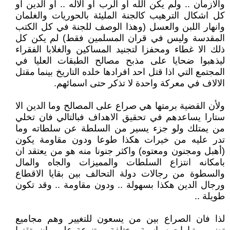
والازمان .. ولم يكن الله او الرب او الاله .. او الدين او
كل اشكال الترهيب كالجنة المليئة بالحوريات والغلمان
وانهار اللبن والعسل (وهذا الوصف للجنة في كل الكتب
المقدسة وليس في قران المسلمين فقط) لم يكن كل
ذلك الا غطاء ومحفزا لتجنيد المساكين والغلابا الفقراء
ليذهبوا ضحايا على مذبح مصالح الطبقات العليا في
المجتمع التي اذا قتل احد افرادها خلده التاريخ بينما مقتل
الالاف في معركة واحدة لا تذكر حتى اسمائهم.
ولأن القضية برمتها هي صراع على المصالح وما الدين الا
ستارا يساعدهم في تحقيق الاهداف فبالتالي فان تخلي
من يمتلك ولو جزء يسير من السلطة عن سلطاته وما
تدر عليه من خيرات هكذا طوعا ودون مقاومة يكون
(أهبل ومجنون ومعتوه) واكثر جنونا منه هو من يعتقد ان
بامكانه انتزاع السلطات والمميزات والجاه والمال
والسطوة من رجالات دولة التحالف بين بقايا الاقطاع
ورجال الدين هكذا بسهولة .. ودون مقاومة .. وقد تكون
طويلة ..
لذا فان الصراع بين من يسعون للتغيير وهم مجاميع