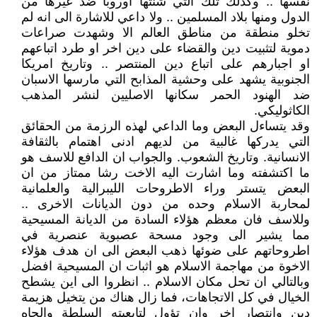
نفسها .. وكذلك تلك التي شنتها اوروبا ضد غيرها من
الدول ومنها بلاد المسلمين .. ولا داعي للاشارة الى انه لم
تخلو منطقة من مناطق العالم الا وشهدت صراعات
دموية لتثبيت دين والقضاء على دين اخر او طرد اتباعهم
او اجبارهم على اتباع دين المنتصر .. وتاريخ امريكا
الجنوبية يشهد على وحشية المذابح التي مارسها الاسبان
ضد الهنود الحمر سكانها الاصليين لنشر المذهب
الكاثوليكي.
وقد يتساءل البعض وما الداعي لهذه الرزمة من الحقائق
التي يدركها غالبية من لديهم ادنى اهتمام بالثقافة
الانسانية. وتاريخ الشعوب. والجواب ان الدافع للاسف هو
ما اكتشفته وما اشارت اليه الاخت رشا ممتاز من ان
البعض يتستر وراء الاطروحات الليبرالية والعلمانية
لمحاربة الاسلام وحده من دون الديانات الاخرى ..
وللاسف فان معظم هؤلاء السادة من الديانة المسيحية
مما يشير الى وجود مسحة عصبوية عنصرية في
اطروحاتهم على ضوئها ذهب البعض الى ان هدف هؤلاء
الاخوة من مهاجمة الاسلام هو اثبات ان المسيحية افضل
وبالتالي ان تحل مكان الاسلام .. انظروا الى اين يشطح
الخيال في كل الاتجاهات، فما زال هناك من يتخيل هزيمة
دين وانتصار اخر وان تؤول لتابعيته السلطة والجاه