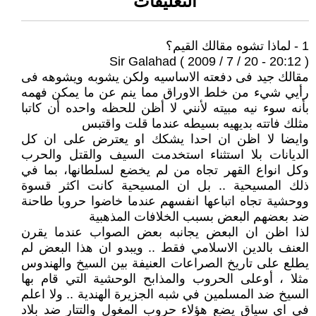
التعليقات
1 - لماذا تشوه مقالك القيم؟
Sir Galahad ( 2009 / 7 / 20 - 20:12 )
مقالك جيد فى دفعته الاساسيه ولكن يشوبه ويشوهه فى
رأيي شيء من خلط الاوراق مما ينم عن ما يمكن فهمه
بأنه سوء نيه مبيته لأنني لا أظن للحظه واحده أن كاتبا
مثلك فاتته بديهيه بسيطه عندما قلت واقتبس
وايضا لا اظن ان احدا يشكك او يعترض على ان كل
الديانات بلا استثناء استخدمت السيف والقتل والحرب
وكل انواع القهر تجاه من لم يخضع لسلطانها، بما في
ذلك المسيحية .. بل ان المسيحية كانت اكثر قسوة
ووحشية تجاه اتباعها انفسهم عندما خاضوا حروبا طاحنة
ضد بعضهم البعض بسبب الخلافات المذهبية
لذا اظن ان البعض يجانبه بعض الصواب عندما يقرن
العنف بالدين الاسلامي فقط .. ويبدو ان هذا البعض لم
يطلع على تاريخ الصراعات العنيفة بين السيخ والهندوس
مثلا ، أوعلى الحروب والمذابح الوحشية التي قام بها
السيخ ضد المسلمين في شبه الجزيرة الهندية .. ولا اعلم
في اي سياق يضع هؤلاء حروب المغول والتتار ضد بلاد