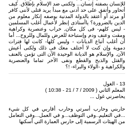
للإنسان بصفته إنسان... ولكننى ضد الإسلام بإطلاق. كيف
أتحاور وأتفق على حد أدنى مع مبدأ يريد قتلى لأننى كافر
أو مرتد أو أعتقد بالدولة المدنية بوصفه إنكار معلوم من
الدين بالضرورة؟ ياأستاذى إنظر لأعمال أغلب المسلمين
- ليس كلهم- فى كل مكان, خراب وعنصرية وكراهية
ومقت وعنف ودم وإستباحة للعرض وللمال وللروح... أما
أن أغلب أتباع الديانات - وليس كلها- كانت لها فترات
دموية وإن كنت لا أختلف معك فى ذلك ولكنى أعيش
الآن, والإسلام هو الديانة الوحيدة الآن التى تؤمن بالعنف
والقتل والذبح والقطع ونفى الآخر تماما والعنصرية
والكراهية و -الولاء والبراء- !؟
13 - الغول
المعلم الثاني ( 2009 / 7 / 21 - 10:38 )
يحاصرني غول ...
حاربني وحارب أسرتي وحارب أقاربي في كل شيء
...في التعليم..وفي التوظف...و في العمل...وفي التعامل
من الهيئات الرسمية إلى حارس العمارة التي أسكنها