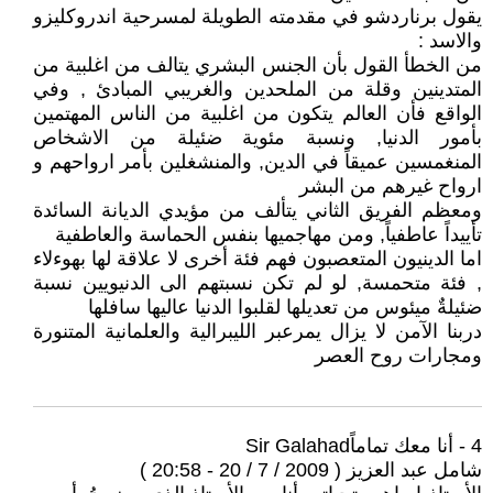
يقول برناردشو في مقدمته الطويلة لمسرحية اندروكليزو
والاسد :
من الخطأ القول بأن الجنس البشري يتالف من اغلبية من
المتدينين وقلة من الملحدين والغريبي المبادئ , وفي
الواقع فأن العالم يتكون من اغلبية من الناس المهتمين
بأمور الدنيا, ونسبة مئوية ضئيلة من الاشخاص
المنغمسين عميقاً في الدين, والمنشغلين بأمر ارواحهم و
ارواح غيرهم من البشر
ومعظم الفريق الثاني يتألف من مؤيدي الديانة السائدة
تأييداً عاطفياً, ومن مهاجميها بنفس الحماسة والعاطفية
اما الدينيون المتعصبون فهم فئة أخرى لا علاقة لها بهوءلاء
, فئة متحمسة, لو لم تكن نسبتهم الى الدنيويين نسبة
ضئيلةٌ ميئوس من تعديلها لقلبوا الدنيا عاليها سافلها
دربنا الآمن لا يزال يمرعبر الليبرالية والعلمانية المتنورة
ومجارات روح العصر
4 - أنا معك تماماًSir Galahad
شامل عبد العزيز ( 2009 / 7 / 20 - 20:58 )