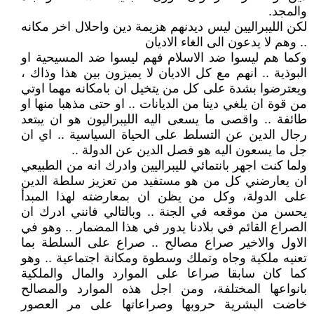
والمجد.
لكن الليبراليين ليس ديدنهم هزيمة دين واحلال اخر مكانه
.. وهم لا يدعون الى الغاء الاديان
وكما هم ليسوا ضد الاسلام فهم ليسوا ضد المسيحية او
البوذية .. انهم مع كل الاديان لا يميزون بين هذا وذاك ،
ويعترضوا بشدة على كل من يتخيل ان بامكانه مهما اوتي
من قوة ان يلغي دينا من الديانات .. او حتى مذهبا منها او
طائفة .. واقصى ما يسعى اليه الليبراليون هو ان يبتعد
رجال الدين عن التسلط على الحياة السياسية .. اي ان
جل ما يسعون اليه هو فصل الدين عن الدولة ..
ولما كنت اجهر بانتمائي لليبراليين وادرك انه من الطبيعي
ان يعارضني كل من هو مستفيد من تعزيز سلطة الدين
على الدولة، وكل من يظن ان بمعارضته لهذا المبدأ
يحسن من موقعه في الجنة .. وبالتالي فانني ادرك ان
الصراع القائم في بلادنا يدور في هذا المضمار .. وهو في
الاول والاخير صراع مصالح .. صراع على السلطة بما
تعنيه ملكية وجاه وتملك وسطوة ومكانة اجتماعية .. وهو
كما كان سابقا صراعا على الموارد والمال والملكية
بانواعها المختلفة، ومن اجل هذه الموارد والمصالح
خاضت البشرية حروبها وصراعاتها على مر العصور