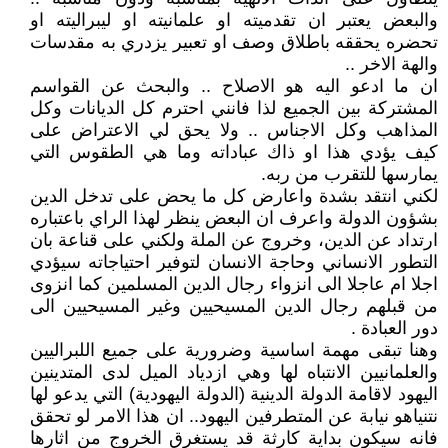
والبعض يعتبر ان تقدميته او علمانيته او ليبراليته او
تحضره يحققه باطلاق وصف او تعبير يزدري به مقدسات
والهة الاخر ..
ان ما ادعو اليه هو الاصلاح .. والبحث عن القواسم
المشتركة بين الجميع لذا فانني احترم كل الديانات وكل
المذاهب وكل الاجناس .. ولا يحق لي الاعتراض على
كيف يؤدي هذا او ذاك عباداته وما هي الطقوس التي
يمارسها للتقرب من ربه.
لكني انتقد بشدة واعارض كل ما يحض على تدخل الدين
بشؤون الدولة واعرف ان البعض ينظر لهذا الراي باعتباره
ارتداد عن الدين، وخروج عن الملة ولكني على قناعة بان
التطور الانساني وحاجة الانسان لتوفير احتياجاته سيؤدي
اجلا ام عاجلا الى انزواء رجال الدين المسلمين كما انزوى
من قبلهم رجال الدين المسيحيين وغير المسيحيين الى
دور العبادة .
وهنا تبقى مهمة اساسية وضرورية على جميع اللبراليين
والعلمانيين الانتباه لها وهي ازدياد الميل لدى المتدينين
اليهود لاقامة الدولة الدينية (الدولة اليهودية) التي يدعو لها
نتنياهو نيابة عن المتطرفين اليهود.. ان هذا الامر لو تحقق
فانه سيكون بداية كارثة قد يستغرق الخروج من اثارها