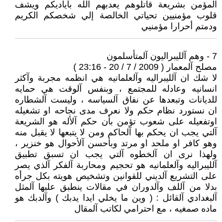
المؤمن بشريعة قاتلوهم يعدبهم الله بأياديكم ويشف
قلوب مؤمنيين تحياتي الخالصة إلي شخصكم الكريم
ودمتم أحرارا مؤمنيي
7 - وهم آلليبراليون آلمتأسلمون
مصلح آلمعمار ( 2009 / 7 / 20 - 23:16 )
لا شك ان آلليبراليه وآلعلمانيه هي انظمه مجربة وآكثر
انسانيه وعادله للمجتمع ، وبنفس آلوقت هي حمايه
للديانات وتبعدها عن نفاق آلسياسه ، وليست آلشطاره
ان نستورد نظام حكم ولا نعرف مدى نجاحه او تشغيله
اوتفعيله على شعوب تؤمن بأن حكم آلأله هو الشريعة
آلتي يجب ان يحكم بها آلحاكم ومن لا يتبعها لا يقبل منه
وهو كافر او ملحد او مرتد وبأحسن آلأحوال هو خنزير ،
ولهذا نرى ان آلخطوه آلتي يجب ان تسبق تطبيق
آلليبراليه وآلعلمانيه هو تحجيم ومحاربة آلفكر آلذي يصر
على التشريع آلديني للقوانين وتشخيص هويته بكل جرأه
بدلا من آللف وآلدوران في مقالات ينطبق عليها آلمثل
آلبغدادي آلقائل : ( وين ما يخلي ايدا يدبك ) وآلدبك هو
ماده صمغيه ، مع احترامي لكاتب آلمقال