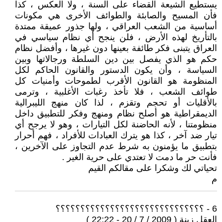
يستطيع الشيعة القضاء على السنة ، ولا العكس ، كذا
فأن المسيح والصابئة والطوائف الأخرى هي مكونات
أساسية من الشعب العراقي ، ولها جذور عميقة ممتدة
بالتأريخ لهذه الأرض ، فلن ينجح أي نظام سياسي في
العراق يتبنى فكر طائفة بعينها دون غيرها ، وأفضل نظام
حكم هو الذي يفصل بين دين السلطة ورجالاتها وبين
السياسة ، وأن يكون الدستور والقانون الحاكم لكل
المنظومة هو القانون الأقرب لطموحات وأمنيات كل
طوائف الشعب ، فلا تأخذ رغبات الأغلبية ، وترمى
بالأقليات أو تحجم وتقزم ، لذا كان منهج الليبرالية
الديمقراطية هو أصلح نظام ومنهج وفكر للتطبيق داخل
منظومتنا ، لأنه الحاضنة لكل التيارات ، وهو لا يرجح أي
تيار ضد آخر ، كذا هو يترك العبادات للأفراد ، فهم أحرار
بتطبيق ما يؤمنون به شرط عدم التجاوز على الآخرين ،
فأنت حر ما دمت لا تعتدي على حرية الغير .
تحياتي لك وشكرا على مقالكم القيم
م
6 - ؟؟؟؟؟؟؟؟؟؟؟؟؟؟؟؟؟؟؟؟؟؟؟؟؟؟؟؟؟؟
العقل زينة ( 2009 / 7 / 20 - 22:22 )