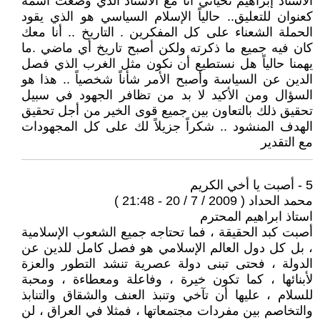
الأستاذ إبراهيم تحياتي أنا مع الأستاذ الذي وضعتُ أسمه
كعنوان للتعليق.. حالياً الإسلام السياسي هو الذي يقود
الحملة الشعناء على كل المفكرين . التاريخ .. أنا معك
كان فيه جميع ما ذكرته ولكن أصبح تاريخ أي ماضي .ما
يهمنا حالياً هل نستطيع أن نكون مثل الغرب الذي فصل
الدين عن السياسة وأصبح الأمر شأناً شخصياً .. هذا هو
السؤال ومن الأكيد لا بد من تظافر الجهود في سبيل
تحقيق ذلك بالتعاون بين جميع قوى الخير من أجل تحقيق
الهدف المنشود .. شكراً جزيلاً لك على كل المجهودات
مع التقدير
5 - أصبت يا أخي الكريم
محمد الحداد ( 2009 / 7 / 20 - 21:48 )
استاذ ابراهيم المحترم
أصبت كبد الحقيقة ، فما تحتاجه جميع الشعوب الإسلامية
، بل كل دول العالم الإسلامي هو فصل كامل للدين عن
الدولة ، فحتى تبنى دولة عصرية تنشد التطور والعزة
لأبنائها ، كما تكون خيرة ، وفاعلة ومعطاءة ، ومحبة
للسلام ، عليها أن تآخي وتنبذ العنف والشقاق والتنابذ
والتخاصم بين مفردات مجتمعاتها ، فمثلا في العراق ، لن