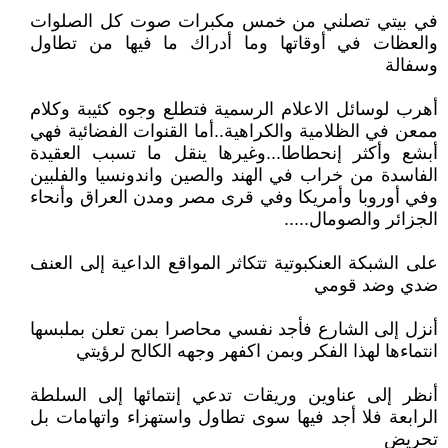
في بيتي تصلني من خمس مكبرات صوت كل الصلوات
والعظات في أوقاتها وما أدراك ما فيها من تطاول
وسفالة
أهرب لوسائل الاعلام الرسمية فتطلع وجوه كئيبة وكلام
ممعن في الظلامية والكراهية..أما القنوات الفضائية فهي
أبشع وأكثر إنحطاطا...وغيرها ينقل ما تسبب العقيدة
الفاسدة من خراب في الهند والصين واندونسيا والفلبين
وفي أوروبا وأمريكا وفي قرى مصر ومدن العراق وأنحاء
الجزائر والصومال.....
على الشبكة العنكبوتية تتكاثر المواقع الداعية إلى العنف
ضدي وضد قومي
أنزل إلى الشارع فأجد نفسي محاصرا بمن تعلن بملبسها
انتماءها لهذا الفكر وبمن اكفهر وجهه الكالح لرؤيتي
أنظر إلى عناوين وريقات تدعي إنتمائها إلى السلطة
الرابعة فلا أجد فيها سوى تطاول واستهزاء واتهامات بل
تحريض