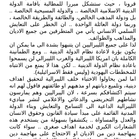
قرونا ، حيث ستشكل مبررا للمطالبة باقامة الدولة
الدينية الاسلامية الخالصة .. والدولة المسيحية الخالصة ..
بل ودولة المذهب الخالص، والطائفة والطريقة الخالصة ،
وربما دولة العائلة الواحدة .. ان الخطر على التعايش
السلمي الانساني يأتي من المتطرفين من جميع الاديان
والمذاهب والطوائف.
لذا على جميع الليبراليين ان يتنبهوا بشدة الى ما يمكن ان
يكون بؤرة لاعادة نظام الدولة الدينية .. ومع الطمأنينة
الكاملة بان امريكا الليبرالية والغرب الليبرالي لن يسمحوا
باعادة نظام الدولة الدينية .. لكن هذا لا يمنع من الانتباه
للمخططات اليهودية (وليس فقط الاسرائيلية).
اما لمن يحاولوا الاختباء خلف الليبرالية لتحقيق اهداف
دينية، وتلميع ديانتهم او مذهبهم او طائفتهم فاقول لهم انه
سيتم اكتشافكم بسرعة ، لان اليبراليين وهم يمارسون
نشاطهم التحريضي والدعائي والاعلامي لنشر مباديء
الليبرالية الداعية الى التسامح والتعايش وبناء الدولة
المدنية القائمة على مبدأ سيادة القانون وحقوق الانسان
والعدل والمساواة .. يكتشفوا بسهولة من يستخدم هذه
الشعارات الكبرى لخدمة اهداف صغرى .. سواء كانت
بمهاجمة دين من الاديان او الاحتجاج على مهاجمة دين