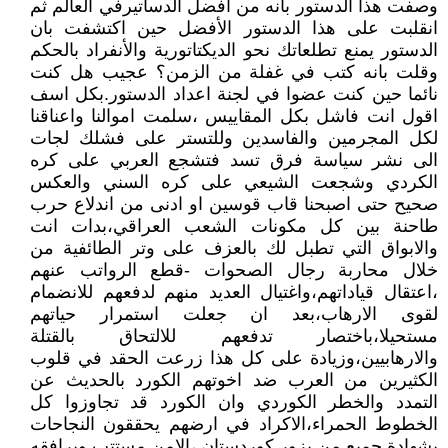
وصفت هذا الدستور بانه من افضل الدساتيرفي العالم ثم
انقلبت على هذا الدستور الأفضل حين اكتشفت بان
الدستور يمنع تطلعاتك نحو الديكتاتورية والأنفراد بالحكم
وقلت بانه كتب في غفلة من الزمن؟ عجيب هل كنت
نائما حين كنت عضوا في لجنة اعداد الدستور.بكل اسف
اقول انت فاشل بكل المقاييس ،سلمت اموالنا واعناقنا
لكل المجرمين والفاسدين وللتستر على فشلك لجات
الى نشر سياسة فرق تسد فتشجع العربي على كره
الكردي وشجعت الشيعي على كره السني والعكس
صحيح حتى اصبحنا قاب قوسين او ادنى من اندلاع حرب
طاحنة بين كل مكونات الشعب العراقي،بدات انت
والابواق التي تطبل لك بالعزف على وتر الطائفية من
خلال محاربة رجال الصحوات -قطع الرواتب عنهم
،اعتقال قياداتهم،واغتيال العديد منهم لدفعهم للانضمام
لقوى الارهاب،بعد ان جعلت استمرار حياتهم
مستحيلا،باختصار تدفعهم للالتحاق بالقتلة
والارهابيين،وزيادة على كل هذا زرعت الحقد في قلوب
الكثيرين من العرب ضد اخوتهم الكورد بالحديث عن
التمدد والخطر الكوردي وان الكورد قد تجاوزوا كل
الخطوط الحمراء،الاكراد في ارضهم يحققون النجاحات
بشهادة جميع من يزور كوردستان ،الامن مستتب ويرافقه