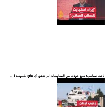
.. باحث سياسي: سبع جولات من المفاوضات لم تحقق أي نتائج ملموسة ل