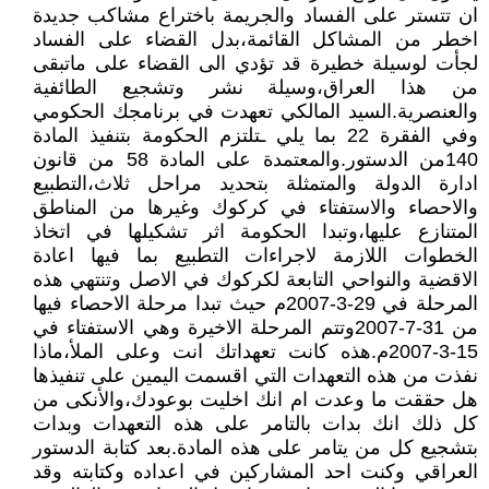
ان تتستر على الفساد والجريمة باختراع مشاكب جديدة
اخطر من المشاكل القائمة،بدل القضاء على الفساد
لجأت لوسيلة خطيرة قد تؤدي الى القضاء على ماتبقى
من هذا العراق،وسيلة نشر وتشجيع الطائفية
والعنصرية.السيد المالكي تعهدت في برنامجك الحكومي
وفي الفقرة 22 بما يلي ـتلتزم الحكومة بتنفيذ المادة
140من الدستور.والمعتمدة على المادة 58 من قانون
ادارة الدولة والمتمثلة بتحديد مراحل ثلاث،التطبيع
والاحصاء والاستفتاء في كركوك وغيرها من المناطق
المتنازع عليها،وتبدا الحكومة اثر تشكيلها في اتخاذ
الخطوات اللازمة لاجراءات التطبيع بما فيها اعادة
الاقضية والنواحي التابعة لكركوك في الاصل وتنتهي هذه
المرحلة في 29-3-2007م حيث تبدا مرحلة الاحصاء فيها
من 31-7-2007وتتم المرحلة الاخيرة وهي الاستفتاء في
15-3-2007م.هذه كانت تعهداتك انت وعلى الملأ،ماذا
نفذت من هذه التعهدات التي اقسمت اليمين على تنفيذها
هل حققت ما وعدت ام انك اخليت بوعودك،والأنكى من
كل ذلك انك بدات بالتامر على هذه التعهدات وبدات
بتشجيع كل من يتامر على هذه المادة.بعد كتابة الدستور
العراقي وكنت احد المشاركين في اعداده وكتابته وقد