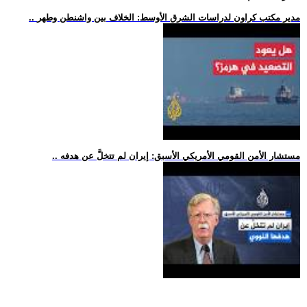
.. مدير مكتب كراون لدراسات الشرق الأوسط: الخلاف بين واشنطن وطهر
.. مستشار الأمن القومي الأمريكي الأسبق: إيران لم تتخلَّ عن هدفه