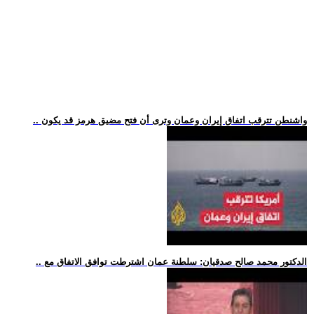
.. واشنطن تترقب اتفاق إيران وعمان وترى أن فتح مضيق هرمز قد يكون
.. الدكتور محمد صالح صدقيان: سلطنة عمان اشترطت توافق الاتفاق مع