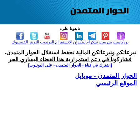
تابعونا على:
بودكاست
بنترست
تيلكرام
لينكدإن
الانستغرام
اليوتيوب
التويتر
الفيسبوك
تبرعاتكم وتبرعاتكن المالية تحفظ استقلال الحوار المتمدن،
فشاركونا في دعم استمرارية هذا الفضاء اليساري الحر
[اشترك في قناة ‫«الحوار المتمدن» على اليوتيوب]
الحوار المتمدن - موبايل
الموقع الرئيسي