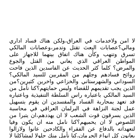
لا امن ولاخدمات في العراق،ولكن هناك فساد اداري
ومالي؟عصابات البعث تقتل وتدمر،وعصابات المالكي
تسرق وتنهب وكأن هناك اتفاق بينهما للاجهاز على
المواطن العراقي الذي يعاني من القتل والجوع
والمرض؟ كلما كثر الحديث عن الفاسدين الذين فاحت
روائح فسادهم وجلهم من المقربين للسيد المالكي؟
السوداني والشهرستاني والخزاعي واخرين كثيرين؟من
الذين يجب تقديمهم للقضاء وليس حمايتهم؟كنا نأمل من
السيد المالكي باعتباره راس السلطة التنفيذية وباعتباره
قد تعهد بمحاربة الفساد والمفسدين ان يقوم بتسهيل
عمل لجنة النزاهة في البرلمان العراقي في محاسبة
الذين يسرقون قوت الشعب لا ان يهددهم،ان يتبرا من
اللصوص لا ان يحميهم؟كنا نامل منه ان يكون وفيا
لتعهداته بالدفاع عن الفقراء والكادحين عانوا ولازالوا
يعانون كل انواع الحرمان،كنا نأمل منك حلولا لمشاكلنا لا