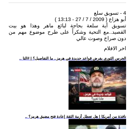
4 - تسويق سلع
أبو هزاع ( 2009 / 7 / 27 - 13:13 )
تسويق أية سلعة بحاجة لبائع ماهر وهذا هو بيت
القصيد..مع التحية وشكراً على طرح موضوع مهم من
دون صراخ وصوت عالي
اخر الافلام
.. الحرس الثوري يفرض قواعد جديدة في هرمز.. ما التفاصيل؟ | #التا
.. نافذة من أمريكا | هل تعطل أزمة الثقة إعادة فتح مضيق هرمز؟