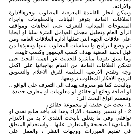
والارادة.
ويمكن ايجاز القاعدة المعرفية المطلوب توفرهالادارة
العلاقات العامة بتوفر البيانات والمعلومات واجراء
المسوحات الميدانية للتعرف على اتجاهات ومواقف
الرأي العام وتحليل مجمل العوامل المثرة سلبا او ايجابا
على علاقات الجهة التي تمثلها ادارة العلاقات العامة ومن
ثم وضع البرامج والسياسات المطلوب تبنيها وتنفيذها من
قبل الجهة المعنية بهدف كسب الجمهور وكسب تأييده.
وما سبق يقودنا مباشرة للحديث عن اهمية البحث حتى
تتمكن العلاقات العامة من القيام بواجباتها على اكمل
وجه وتقدم الارضية السليمة لفرق الاعلام والتسويق
لترويج الافكار المطلوب ترويجها.
وبالبحث كما هو معروف يهدف الى التعرف على الواقع ..
او اضافة وقائع او حقائق او معلومات او معارف جديدة .
وتنقسم انواع البحث الى:
1 - بحث عن حقيقة او مجموعة حقائق،
2 - او تفسير وتصنيف الاراء وهذا قد يأخذ طابع نقدي او
توافقي وفي ما يتعلق بالبحث النقدي لا بد من الالتزام
بالمباديء الصحيحة والمتعارف عليها .. واستخدام المنطق
في تقديم المبررات ووجهات النظر ، والعمل على