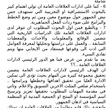
شاملة
6 - كما على ادارات العلاقات العامة ان تولي اهتمام كبير
بالبحوث الاستشرافية او التجريبية التي تستهدف جس
نبض الجمهور حول موضوع معين ومن ثم وضع الخطط
والبرامج على ضوء ردات الفعل الجماهيرية.
7 - وبالطبع فمن اول البحوث المطلوب ان تتوفر لدى
ادارات العلاقات العامة تلك الدراسات التاريخية التي
تتضمن الوقائع والمعلومات والاحداث والمعطيات
السابقة .. والعمل على دراستها وتحليلها لمعرفة العوامل
التي ادت الى وقوعها فيستفاد من الايجابي منها ويتم
تفادي السيء.
بعد ما تقدم من عرض فما هو الدور الرئيسي لادارات
العلاقات العامة ..؟؟
ان الهدف الرئيسي لادارات العلاقات العامة يتضمن
تحقيق مجموعة كبيرة من المهام بحيث تؤدي الى تمكين
الادارة العليا من تحقيق اهدافها وخططها وبرامجها ..
باستخدام ضلعي المثلث الاخرين التسويق والاعلام. وتاتي
في مقدمة المهمات المطلوب تحقيقها تعزيز وترسيخ
اسم المؤسسة او المنتج او الجمعية المدنية او المنظمة
السياسية في اذهان الجمهور.
ولتحقيق ذلك فانه مطلوبا من العلاقات العامة ان تمتلك