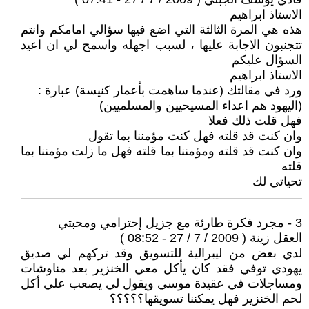
الاستاذ ابراهيم
هذه هي المرة الثالثة التي اضع فيها سؤالي امامكم وانتم
تتجنبون الاجابة عليها ، لسبب اجهله واسمح لي ان اعيد
السؤال عليكم
الاستاذ ابراهيم
ورد في مقالتك (عندما ساهمت بأعمار كنيسة) عبارة :
(اليهود هم اعداء المسيحيين والمسلميين)
فهل قلت ذلك فعلا
وان كنت قد قلته فهل كنت مؤمننا بما تقول
وان كنت قد قلته ومؤمننا بما قلته فهل ما زلت مؤمننا بما
قلته
تحياتي لك
3 - مجرد فكرة طارئة مع جزيل إحترامي ومحبتي
العقل زينة ( 2009 / 7 / 27 - 08:52 )
لدي بعض من ليبرالية للتسويق وقد تركهم لي صديق
يهودي توفي فقد كان يأكل معي الخنزير بعد مناوشات
ومساجلات في عقيدة موسي ويقول لي يصعب علي أكل
لحم الخنزير فهل يمكننا تسويقها؟؟؟؟؟