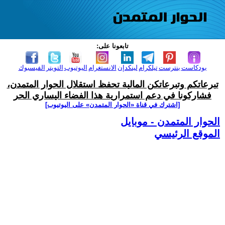
تابعونا على:
بودكاست
بنترست
تيلكرام
لينكدإن
الانستغرام
اليوتيوب
التويتر
الفيسبوك
تبرعاتكم وتبرعاتكن المالية تحفظ استقلال الحوار المتمدن،
فشاركونا في دعم استمرارية هذا الفضاء اليساري الحر
[اشترك في قناة ‫«الحوار المتمدن» على اليوتيوب]
الحوار المتمدن - موبايل
الموقع الرئيسي