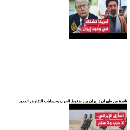
.. نافذة من طهران | إيران بين ضغوط الحرب وحسابات التفاوض الجديد