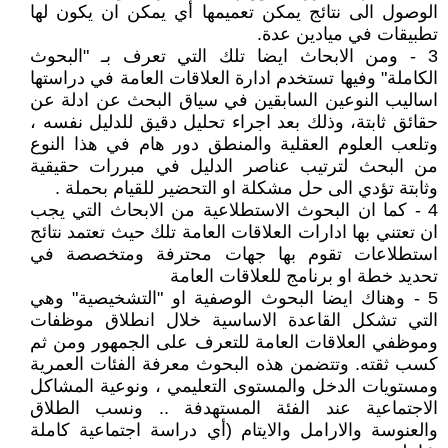
الوصول الى نتائج يمكن تعميمها أي يمكن ان يكون لها
تطبيقات في ميادين عدة.
3 - ومن الابحاث ايضا تلك التي تعرف بـ "البحوث
الكاملة" وفيها تستخدم ادارة العلاقات العامة في دراستها
اساليب النوعين السابقين في سياق البحث عن ادلة عن
حقائق ثابتة، وذلك بعد اجراء تحليل دقيق للدليل نفسه ،
وتلعب العلوم العقلية والمنطق دور هام في هذا النوع
من البحث لترتيب عناصر الدليل في مبررات حقيقية
وثابتة تؤدي الى حل مشكلة او التحضير للقيام بحملة .
4 - كما ان البحوث الاستطلاعية من الابحاث التي يجب
ان تعتني بها ادارات العلاقات العامة تلك حيث تعتمد نتائج
استطلاعات تقوم بها جهات محترفة ومتخصصة في
تحديد خطة او برنامج للعلاقات العامة
5 - وهناك ايضا البحوث الوصفية او "التشخيصية" وهي
التي تشكل القاعدة الاساسية خلال انطلاق موظفات
وموظفي العلاقات العامة للتعرف على الجمهور ومن ثم
كسب ثقته. وتتضمن هذه البحوث معرفة الفئات العمرية
ومستويات الدخل والمستوى التعليمي ، ونوعية المشاكل
الاجتماعية عند الفئة المستهدفة .. ونسب الطلاق
والعنوسة والارامل والايتام (أي دراسة اجتماعية كاملة