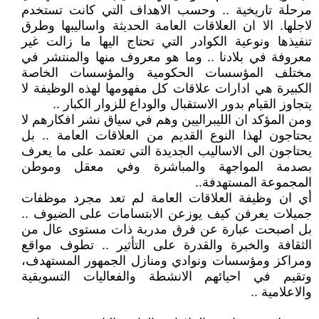
مرحلة تاريخية .. وحسب الاهداف التي كانت تستخدم
لاجلها. الا ان العلاقات العامة الحديثة واساليبها وطرق
تنفيذها ونوعية الكوادر التي تحتاج اليها ما زالت غير
معروفة في بلادنا .. وما هو معروف منها والمنتشر في
مختلف المؤسسات الحكومية والمؤسسات الخاصة
الكبيرة هي ادارات علاقات كل مفهومها لهذه الوظيفة لا
يتجاوز القيام بدور الاستقبال والوداع للزوار الكبار ..
ومن المؤكد ان الليبراليين وهم في سياق نشر افكارهم لا
يحتاجون لهذا النوع القديم من العلاقات العامة .. بل
يحتاجون الى الاساليب الجديدة التي تعتمد على ما يعرف
بصدمة المواجهة والمباشرة وفي معقل وموطن
المجموعة المستهدفة..
أي ان وظيفة العلاقات العامة لم تعد مجرد موظفات
جميلات يعرفن كيف يوزعن الابتسامات على الضيوف ..
بل اصبحت عبارة عن فرق مدربة ذات مستوى عال من
الثقافة والخبرة والقدرة على التأثير .. تطوف مواقع
ومراكز ومؤسسات ونوادي ومنازل الجمهور المستهدف،
وتقيم في احيائهم الانشطة والفعاليات التسويقية
والاعلامية ..