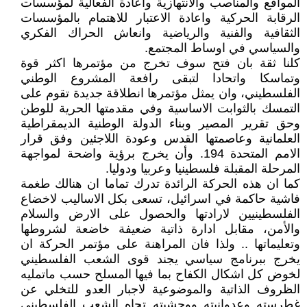
المواقع والمناصب والانتهازية واعادة الفعالية لمؤسسات
الرقابة الحركية واعادة الاعتبار للاهتمام بالمؤسسات
الثقافية والفنية والرياضية وانعاش الحراك الفكري
والسياسي في اوساط المجتمع.
كلنا ثقة بان فتح سوف تخرج من مؤتمرها اكثر قوة
وتماسكا واتحادا لتبقى رافعة المشروع الوطني
الفلسطيني، وان يمثل مؤتمرها انطلاقة جديدة تقوم على
التمسك بالثوابت الاساسية وفي مقدمتها الحرية للوطن
وحق تقرير المصير وبناء الدولة الوطنية الديمقراطية
العلمانية وعاصمتها القدس وعودة اللاجئين وفق قرار
الامم المتحدة 194. وأن يخرج برؤية واضحة لمواجهة
المرحلة المقبلة فلسطينيا وعربيا ودوليا.
كما ان هذه الحركة الرائدة تدرك تماما ان هنالك طغمة
فاشية حاكمة في اسرائيل، تسعى بكل الاساليب لاخضاع
الفلسطينيين لارادتها والحصول على الارض والسلام
والأمن، مقابل ادارة ذاتية ضعيفة خاضعة لشروطها
وتعليماتها .. ولذا فان المراهنة على مؤتمر الحركة ان
يخرج ببرنامج سياسي يجند قوى الشعب الفلسطيني
لخوض كل اشكال الكفاح بما فيها المسلح حسب ماتمليه
الظروف الذاتية والموضوعية لاجبار العدو للتخلي عن
غطرسته وعدوانيته ووحشيته تجاه الشعب الفلسطيني