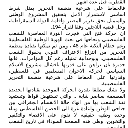
القطرية قبل عدة اشهر.
فالحفاظ على شرعية منظمة التحرير يمثل شرط
اساسي لاستمرار الامل بتحقيق المشروع الوطني
والمتمثل بحق تقرير المصير واقامة الدولة الديمقراطية،
وحل قضية اللاجئين وفقا لقرار 194.
ان حركة فتح التي فجرت الثورة المعاصرة للشعب
الفلسطيني ونجاحها في بعث الهوية الوطنية الفلسطينية
رغم حطام النكبة عام 48 ، ومن ثم تمكنها بقيادة منظمة
التحرير من انتزاع الاعتراف الدولي بحقوق الشعب
الفلسطيني، وبوحدانية تمثيله رغم كل المؤامرات، فانها
جديرة بان نراهن على قدرتها بافشال مشروع الاسلام
السياسي لحركة الاخوان المسلمين في فلسطين،
وقدرتها على الحفاظ على شرعية منظمة التحرير
الفلسطينية.
ولا نشك مطلقا بقدرة الحركة الموحدة بقيادتها الجديدة
المطعمة بعناصر شابة .. والتي تستنهض قواها وتستعيد
ثقة الشعب بها من انهاء حالة الانقسام الجغرافي بين
جناحي الوطن واعادة غزة الى الحضن الفلسطيني وبناء
وحدة وطنية حقيقية لا تقوم على الاقصاء والتكفير
والتخوين، وطي هذه الصفحة السوداء في تاريخ الشعب
الفلسطيني.