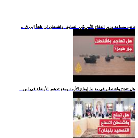
.. نائب مساعد وزير الدفاع الأمريكي السابق: واشنطن لن تلجأ إلى ق
.. هل تنجح واشنطن في ضبط إيقاع الأزمة ومنع تدهور الأوضاع في لبن