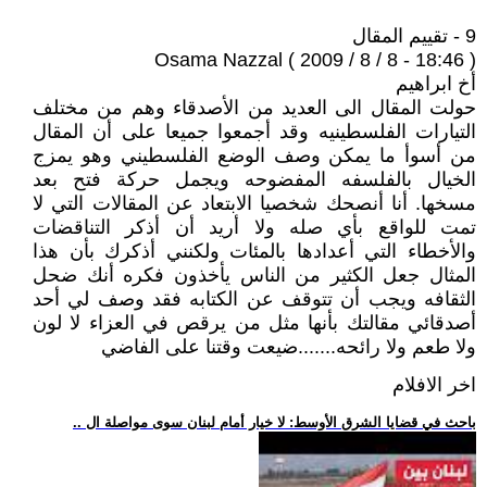
9 - تقييم المقال
Osama Nazzal ( 2009 / 8 / 8 - 18:46 )
أخ ابراهيم
حولت المقال الى العديد من الأصدقاء وهم من مختلف
التيارات الفلسطينيه وقد أجمعوا جميعا على أن المقال
من أسوأ ما يمكن وصف الوضع الفلسطيني وهو يمزج
الخيال بالفلسفه المفضوحه ويجمل حركة فتح بعد
مسخها. أنا أنصحك شخصيا الابتعاد عن المقالات التي لا
تمت للواقع بأي صله ولا أريد أن أذكر التناقضات
والأخطاء التي أعدادها بالمئات ولكنني أذكرك بأن هذا
المثال جعل الكثير من الناس يأخذون فكره أنك ضحل
الثقافه ويجب أن تتوقف عن الكتابه فقد وصف لي أحد
أصدقائي مقالتك بأنها مثل من يرقص في العزاء لا لون
ولا طعم ولا رائحه.......ضيعت وقتنا على الفاضي
اخر الافلام
.. باحث في قضايا الشرق الأوسط: لا خيار أمام لبنان سوى مواصلة ال