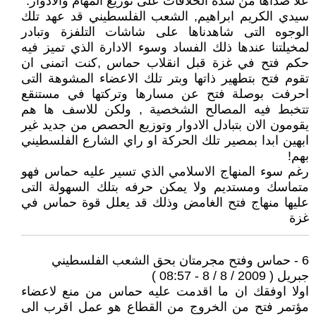
علا صداها من شدة الخلافات على توزيع المهام والادوار.
سيدي الكريم ابراهيم, الشعب الفلسطيني قد عهد تلك
الوجوه التى شاهدناها على شاشات التلفزة وتبادر
لمخيلتنا عندها ذلك الفساد وسوء الادارة الذي تميز فيه
حكم فتح في غزة قبل انقلاب حماس ,كنت اتمنى ان
تقوم فتح بتطهير ذاتها وبتر تلك الاعضاء المشوهة التى
احرفت بوصلة فتح عن مسارها وتركتها في مستنقع
تتخبط فيه المصالح الشخصية , ولكن للاسف ها هم
يقومون الان بتبادل الادوار وتوزيع الحصص من جديد غير
ابهين ابدا بمصير تلك الحركة او راي الشارع الفلسطيني
بهم!
رغم سوء المنهاج الاسلامي الذي تسير عليه حماس فهو
متماسك ومستديم ولا يمكن حرفه بتلك السهولة التى
عليها منهاج فتح الغامض وذلك قد يعلل قوة حماس في
غزة
6 - حماس وفتح مجرمتان بحق الشعب الفلسطيني
جبريل ( 2009 / 8 / 8 - 08:57 )
اولا اوفقك ان ما اقدمت عليه حماس من منع لاعضاء
مؤتمر فتح من الخروج من القطاع هو عمل اقرب الى