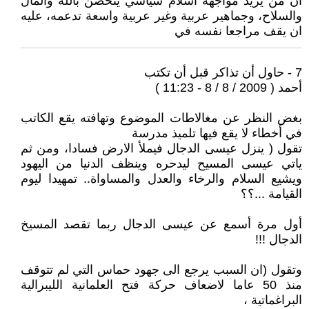
ان من يريد مواجهة اسلام سياسي يتحصن بالله والمال
والسلاح، وجماهير عربية وغير عربية واسعة تدعمه، عليه
ان يقف مراجعا نفسه في
7 - حاول أن تذاكر قبل أن تكتب
أحمد ( 2009 / 8 / 8 - 11:23 )
بغض النظر عن مغالاطات الموضوع وتهافته يقع الكاتب
في أخطاء لا يقع فيها تلميذ مدرسة
تقول ( ينزل عيسى الدجال فيملأ الارض فسادا، ومن ثم
ياتي عيسى المسيح ليدحره وينظف الدنيا من اليهود
ويشيع السلام والرخاء والعدل والمساواة.. تمهيدا ليوم
القيامة ...؟؟
أول مرة أسمع عن عيسى الدجال ربما تقصد المسيخ
الدجال !!!
وتقول (ان السبب يرجع الى جهود حماس التي لم تتوقف
منذ 50 عاما لاضعاف حركة فتح العلمانية الليبرالية
البراغماتية ،