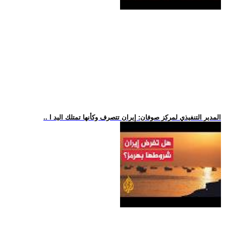
.. المدير التنفيذي لمركز صوفان: إيران تتصرف وكأنها تمتلك اليد ا