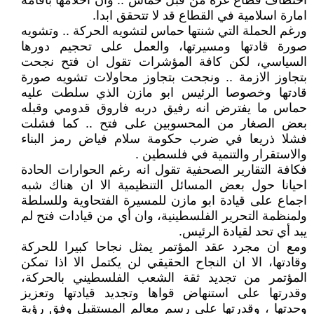
اختطاف قطاع غزة من قبل حماس .. وان احلامها باقامة
امارة اسلامية في القطاع قد لا تتحقق ابدا.
ورغم الحملة التي شنتها حماس لتشويه الحركة .. وتشويه
صورة قادتها ومسيرتها، والعمل على تحجيم دورها
السياسي، لكن كافة المؤشرات تقول ان فتح نجحت
بتجاوز الازمة .. ونجحت بتجاوز محاولات تشويه صورة
قادتها وخصوصا الرئيس ابو مازن الذي سلطت عليه
حماس ما يفترض انه رفيق دربه فاروق قدومي وقبله
بعض الصغار من المحسوبين على فتح .. كما فشلت
فشلا ذريعا في ضرب حكومة سلام فياض رمز البناء
والاستقرار والتنمية في فلسطين .
فكافة التقارير الصحفية تقول انه رغم الحوارات الحادة
احيانا حول بعض المسائل التنظيمية الا ان هناك شبه
اجماع على قيادة ابو مازن للمسيرة الفتحاوية وللسلطة
ولمنظمة التحرير الفلسطينية، وان أي من قيادات فتح لم
يبد أي تحد لقيادة الرئيس.
ومع ان مجرد عقد المؤتمر يمثل نجاحا كبيرا للحركة
وقادتها، الا ان النجاح الحقيقي لن يكتمل الا اذا تمكن
المؤتمر من تجديد ثقة الشعب الفلسطيني بالحركة،
وقدرتها على استنهاض قواها وتجديد قيادتها وتعزيز
وحدتها ، وقدرتها على رسم معالم المستقبل وفق رؤية