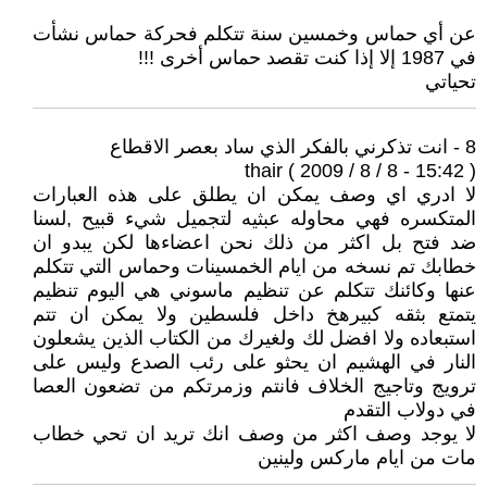
عن أي حماس وخمسين سنة تتكلم فحركة حماس نشأت
في 1987 إلا إذا كنت تقصد حماس أخرى !!!
تحياتي
8 - انت تذكرني بالفكر الذي ساد بعصر الاقطاع
thair ( 2009 / 8 / 8 - 15:42 )
لا ادري اي وصف يمكن ان يطلق على هذه العبارات
المتكسره فهي محاوله عبثيه لتجميل شيء قبيح ,لسنا
ضد فتح بل اكثر من ذلك نحن اعضاءها لكن يبدو ان
خطابك تم نسخه من ايام الخمسينات وحماس التي تتكلم
عنها وكائنك تتكلم عن تنظيم ماسوني هي اليوم تنظيم
يتمتع بثقه كبيرهخ داخل فلسطين ولا يمكن ان تتم
استبعاده ولا افضل لك ولغيرك من الكتاب الذين يشعلون
النار في الهشيم ان يحثو على رئب الصدع وليس على
ترويج وتاجيج الخلاف فانتم وزمرتكم من تضعون العصا
في دولاب التقدم
لا يوجد وصف اكثر من وصف انك تريد ان تحي خطاب
مات من ايام ماركس ولينين