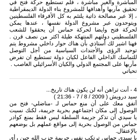
المباشرة والغير مباشرة ، فلم تستطيع حركة فتح في
تحقيق مآربها وأهدافها للمشروع بناء الدولة الديمقراطية
، إلا عبر مصالحة ذاتية يلتئم به كل الأفرقاء الفلسطينين
ويتوحدون عبر مشروع الدولة نفسها ، عندها يمكن
لحركة فتح وايضا لحركة حماس أن يحققوا للشعب
الفلسطيني دولتهم المنتهكة طيلة اكثر من نصف قرن .
فهنا اشير لك أستاذي بأن هناك حوار داخلي مشروط يتم
توحيد الرؤى والأجندات السياسية من أجل التوصل
للتماسك الداخلي الفاعل لكيان دولة تستطيع ان تفرض
مآربها على المجتمع الدولي والكيان الأسرائيلي الغاصب .
تحياتي
4 - أنت تراهن أنه لن يكون هناك تاريخ...
سيد درويش ( 2009 / 8 / 7 - 21:36 )
أتفق معك على أن منع حماس لـ -مناضلي- فتح من
الوصول إلى مكان اجتماعهم بحرية جريمة، لكنك نسيت
يا سيدي أن تذكر جريمة السلطة ليس فقط بمنع كوادر
حماس من الوصول بحرية إلى مواقع عملهم بل بوضعهم
بالإعتقال.
يا سيدي حماس ترتكب نفس جريمة حزب الله حين رأى