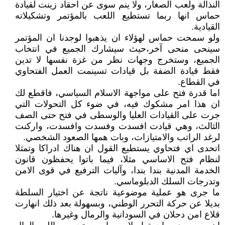
النذالة ولعب الصغار، ولا ينم سوى عن احقاد زينت لقيادة
حماس انها ربما تستطيع اللعب بالمؤتمر وتشكيلاته
القيادية.
ولو سمحت حماس لهؤلاء ان يذهبوا لوجدنا ان المؤتمر
سينحى منحى آخر،حيث سيشارك الجميع في انتخاب
الجميع، وستخرج وجهات نظر من غزة نفسها لا تدين
فقط قيادة الضفة بل قيادات تسينمت العمل الفتحاوي
في القطاع.
اما قدرة فتح على مواجهة الاسلام السياسي، فاقطع لك
ان هذا امر مشكوك فيه، في ضوء كل التحولات التي
جرت على القيادات العليا والوسطى في فتح حتى الصف
الثالث، وهي قيادت افسدت وفسدت وافسدت، واركنت
لرغد الراتب والامتيازات، وبات همها الصعود الشخصي.
اتحدى اي فتحاوي يستطيع القول ان هناك ادراكا وتمثلا
لنظام فتح الاساسي مثلا، فيما باتوا يحفظون قانون
الخدمة المدنية بندا بندا، وآليات الترفيع في قوى الامن
وتدرجات السلك الدبلوماسي.
ما جرى هو عملية موضوعية ناتجة عن اختيار السلطة
بديلا عن حركة التحرر الوطني، وبسهولة بعد ذلك انهارت
قلاع امن دحلان في السودانية والرمال وغيرها.