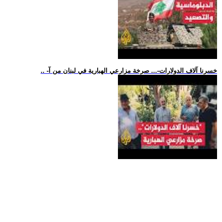
.. -خسرنا آلاف الدولارات-... صرخة مزارعي الهبارية في لبنان من آ