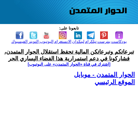
تابعونا على:
بودكاست
بنترست
تيلكرام
لينكدإن
الانستغرام
اليوتيوب
التويتر
الفيسبوك
تبرعاتكم وتبرعاتكن المالية تحفظ استقلال الحوار المتمدن،
فشاركونا في دعم استمرارية هذا الفضاء اليساري الحر
[اشترك في قناة ‫«الحوار المتمدن» على اليوتيوب]
الحوار المتمدن - موبايل
الموقع الرئيسي