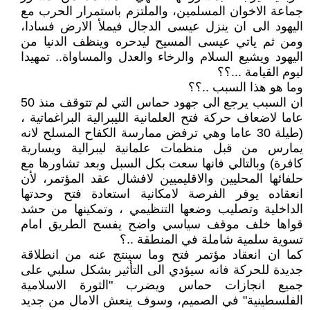
جماعة الاخوان المسلمين، والملتزم باستمرار الحرب مع
اليهود الى ان ينزل عيسى الدجال فيملأ الارض فسادا،
ومن ثم ياتي عيسى المسيح ليدحره وينظف الدنيا من
اليهود ويشيع السلام والرخاء والعدل والمساواة.. تمهيدا
ليوم القيامة ...؟؟
وما هو هذا السبب ..؟؟
ان السبب يرجع الى جهود حماس التي لم تتوقف منذ 50
عاما لاضعاف حركة فتح العلمانية الليبرالية البراغماتية ،
(طيلة 30 عاما وهي ترفض ممارسة الكفاح المسلح لانه
يمارس من قبل منظمات علمانية ليبرالية ويسارية
كافرة) وبالتالي فانها سعت بكل السبل وبعد تشاورها مع
حلفائها المحليين والاقليميين لافشال عقد المؤتمر، لأن
انعقاده يوفر الفرصة لامكانية استعادة فتح وحدتها
الداخلية وتصليب وضعها التنظيمي ، وتمكينها من حشد
قواها خلف موقف سياسي واضح يفسح الطريق امام
تسوية سلمية شاملة في المنطقة ..؟
كما ان انعقاد مؤتمر فتح وما سينتج عنه من انطلاقة
جديدة للحركة فانه سيؤدي الى التأثير بشكل سلبي على
جميع انجازات حماس ويضرب "الثورة الاسلامية
الفلسطينية" في الصميم، وسوف ينعش الامال من جديد