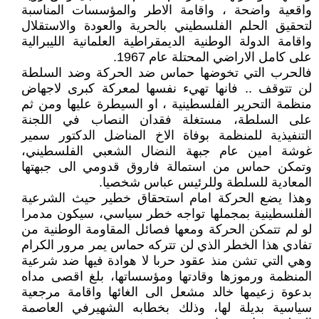
واقعية واضحة ، واقامة الاطر والمؤسسات المناسبة
لتحقيق الحلم الفلسطيني بالحرية والعودة والاستقلال
واقامة الدولة الوطنية الديمقراطية العلمانية الليبرالية
على كامل الاراضي المحتلة عام 1967.
فالحرب التي تخوضها حماس ضد الحركة وضد السلطة
لن تتوقف .. فانها تهيء نفسها لمعركة كبرى لاجهاض
منظمة التحرير الفلسطينية ، او السيطرة عليها ومن ثم
على السلطة، مستغلة فقدان النصاب في اللجنة
التنفيذية للمنظمة بوفاة الاخ المناضل الدكتور سمير
غوشة امين عام جبهة النضال الشعبي الفلسطيني،
وتمكن حماس من استمالة فاروق قدومي الى جبهتها
المعادية للسلطة وللرئيس عباس شخصيا.
وهذا يضع الحركة امام استحقاق خطير حيث الشرعية
الفلسطينية بمجملها تواجه خطر سياسي، سيكون مدمرا
لو لم تتمكن الحركة ومعها فصائل المقاومة الوطنية من
تفادي هذا الخطر الذي لن تتركه حماس يمر مرور الكرام
وهي التي تشن منذ عقود حربا لا هوادة فيها ضد شرعية
المنظمة ورموزها وقادتها ومؤسساتها، بلغ اقصى مداه
بدعوة زعيمها خالد مشعل الى الغائها واقامة مرجعية
سياسية بديلة لها، وذلك بخطابه الشهيرفي العاصمة