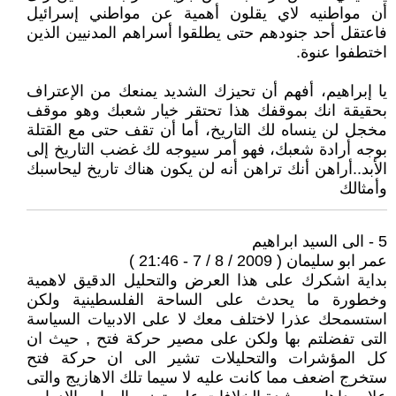
أن مواطنيه لاي يقلون أهمية عن مواطني إسرائيل
فاعتقل أحد جنودهم حتى يطلقوا أسراهم المدنيين الذين
اختطفوا عنوة.
يا إبراهيم، أفهم أن تحيزك الشديد يمنعك من الإعتراف
بحقيقة انك بموقفك هذا تحتقر خيار شعبك وهو موقف
مخجل لن ينساه لك التاريخ، أما أن تقف حتى مع القتلة
بوجه أرادة شعبك، فهو أمر سيوجه لك غضب التاريخ إلى
الأبد..أراهن أنك تراهن أنه لن يكون هناك تاريخ ليحاسبك
وأمثالك
5 - الى السيد ابراهيم
عمر ابو سليمان ( 2009 / 8 / 7 - 21:46 )
بداية اشكرك على هذا العرض والتحليل الدقيق لاهمية
وخطورة ما يحدث على الساحة الفلسطينية ولكن
استسمحك عذرا لاختلف معك لا على الادبيات السياسة
التى تفضلتم بها ولكن على مصير حركة فتح , حيث ان
كل المؤشرات والتحليلات تشير الى ان حركة فتح
ستخرج اضعف مما كانت عليه لا سيما تلك الاهازيج والتى