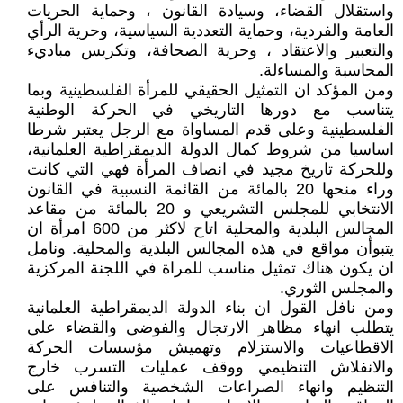
واستقلال القضاء، وسيادة القانون ، وحماية الحريات
العامة والفردية، وحماية التعددية السياسية، وحرية الرأي
والتعبير والاعتقاد ، وحرية الصحافة، وتكريس مباديء
المحاسبة والمساءلة.
ومن المؤكد ان التمثيل الحقيقي للمرأة الفلسطينية وبما
يتناسب مع دورها التاريخي في الحركة الوطنية
الفلسطينية وعلى قدم المساواة مع الرجل يعتبر شرطا
اساسيا من شروط كمال الدولة الديمقراطية العلمانية،
وللحركة تاريخ مجيد في انصاف المرأة فهي التي كانت
وراء منحها 20 بالمائة من القائمة النسبية في القانون
الانتخابي للمجلس التشريعي و 20 بالمائة من مقاعد
المجالس البلدية والمحلية اتاح لاكثر من 600 امرأة ان
يتبوأن مواقع في هذه المجالس البلدية والمحلية. ونامل
ان يكون هناك تمثيل مناسب للمراة في اللجنة المركزية
والمجلس الثوري.
ومن نافل القول ان بناء الدولة الديمقراطية العلمانية
يتطلب انهاء مظاهر الارتجال والفوضى والقضاء على
الاقطاعيات والاستزلام وتهميش مؤسسات الحركة
والانفلاش التنظيمي ووقف عمليات التسرب خارج
التنظيم وانهاء الصراعات الشخصية والتنافس على