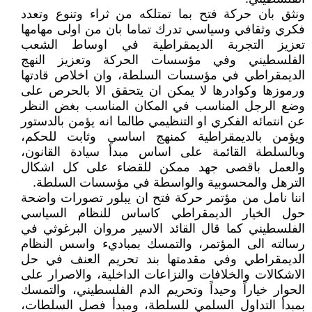
ونثق بان حركة فتح بما تمتلكه من ثراء وتنوع وتعدد
فكري وثقافي وسياسي تدرك تماما بان من اولى مهامها
تعزيز التجربة الديمقراطية في اوساط الشعب
الفلسطيني وفي مؤسسات الحركة وتعزيز النهج
الديمقراطي في مؤسسات السلطة، وان اخلاص قادتها
ورموزها وكوادرها لا يمكن ان يتحقق الا بالحرص على
وضع الرجل المناسب في المكان المناسب بغض النظر
عن انتمائه الفكري او التنظيمي طالما انه يؤمن بالدستور
ويؤمن بالديمقراطية كمنهج اساسي وثابت للحكم،
وبالسلطة القائمة على اساس مبدأ سيادة القانون،
والعمل باقصى جهد ممكن للقضاء على كل اشكال
الترهل والمحسوبية والواسطة في مؤسسات السلطة.
اننا نامل من مؤتمر حركة فتح ان يبلور تصورات واضحة
حول الخيار الديمقراطي كاساس للنظام السياسي
الفلسطيني كما قال القائد الاسير مروان البرغوثي في
رسالته الى المؤتمر، والتمسك بمباديء واسس النظام
الديمقراطي وفي مقدمتها بند تحريم العنف في حل
الاشكالات والخلافات والنزاعات الداخلية، والاصرار على
الحوار خياراً وحيداً وتحريم الدم الفلسطيني، والتمسك
بمبدأ التداول السلمي للسلطة، ومبدأ فصل السلطات،