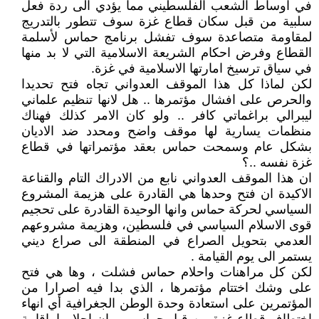
في اوساط الشعب الفلسطيني مما يؤدي الى ردة فعل
سلبية من قبل سكان قطاع غزة سوف تتطور بالتدريج
لمقاومة متصاعدة سوف تفشل برنامج حماس لأسلمة
القطاع وفرض احكام الشريعة الاسلامية التي لا بد منها
في سياق ترسيخ امارتها الاسلامية في غزة.
لكن لماذا كل هذا الموقف العدواني تجاه فتح تحديدا
والحرص على افشال مؤتمرها .. هل لانها تنظيم علماني
ليبرالي براغماتي كافر .. ولو كان الامر كذلك فهناك
منظمات يسارية لها موقف واضح ومحدد ضد الاديان
بشكل عام وسمحت حماس بعقد مؤتمراتها في قطاع
غزة نفسه ..؟
ان هذا الموقف العدواني نابع من الادراك التام والقناعة
الاكيدة ان فتح وحدها هي القادرة على هزيمة المشروع
السياسي لحركة حماس وانها الوحيدة القادرة على تحجيم
قوى الاسلام السياسي في فلسطين، وهزيمة مشروعهم
العدمي بتحويل الصراع في المنطقة الى صراع ديني
يستمر الى يوم القيامة .
لكن كل مراهنات واحلام حماس فشلت ، وها هي فتح
على وشك اختتام مؤتمرها ، الذي بدا فيه اصرارا من
المؤتمرين على استعادة وحدة الوطن الجغرافية أي انهاء