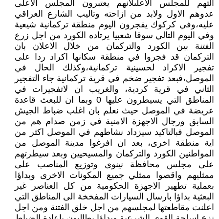
التهم للمجلس الاعلىلانهم يعتبرون المجلس الاعلى
عدوهم الاول ولابد من ازاحته وتاليب الشارع العراقي
عليه،وفي كركوك يفجرون اليوم منطقة تركمانية شيعية
وفي اليوم التالي سوقا شعبيا يرتاده الكورد من اجل زرع
الفتنة بين الكورد والتركمان من خلال الاعلان بان
التركمان قد فجروا في منطقة سكانها اكراد ردا على
تفجير الاكراد لحسينية تركمانية،وكذلك الحال في
الموصل،فبعد تفجير ضخم في قرية تركمانية جاء التفجير
الثاني في قرية كردية، والغريب ان لاتفجيرات في
المناطق التي يسيطرون عليها 0 وبما ان للبعث قاعدة
عريضة في الموصل حيث نعلم بان اغلب ضباط الجيش
السابق ورجال الاجهزة الامنية في زمن صدام هم من
الموصل فبالتاكيد سيزداد نشاطهم في الموصل اكثر من
اية منطقة اخرى، بعد ان افرغوا مدينة الموصل من
المواطنين الكورد والتركمان والمسيحيين وبعد سيطرتهم
على مجلس محافظة نينوى وتوزيع المناصب على
ممثليهم واقصوا ممثلي جميع المكونات الاخرى وبداؤا
بعملية تطهير الاجهزة الحكومية من كل العناصر غير
البعثية بداؤا بارسال السيارات المفخخة الى المناطق التي
اعلنت مقاطعتها لمجلسهم من اجل خلق الفتنة ومن اجل
نزع اسلحة القوى الشرعية وبداؤا يطالبون باعادة الضباط