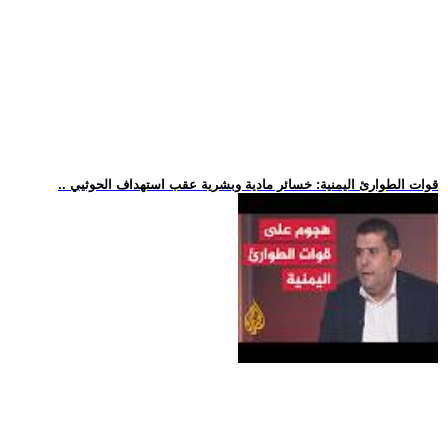
.. قوات الطوارئ اليمنية: خسائر مادية وبشرية عقب استهداف الحوثيي