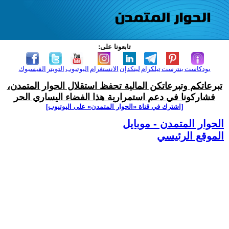
تابعونا على:
بودكاست
بنترست
تيلكرام
لينكدإن
الانستغرام
اليوتيوب
التويتر
الفيسبوك
تبرعاتكم وتبرعاتكن المالية تحفظ استقلال الحوار المتمدن،
فشاركونا في دعم استمرارية هذا الفضاء اليساري الحر
[اشترك في قناة ‫«الحوار المتمدن» على اليوتيوب]
الحوار المتمدن - موبايل
الموقع الرئيسي