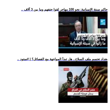
.. حاكم سبتة الإسبانية: نحو 100 مهاجر لقوا حتفهم وما بين 3 آلاف
.. بغداد تحسم ملف السلاح.. هل تبدأ المواجهة مع الفصائل؟ | #ستود