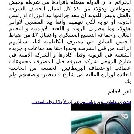
الجرائم اذ ان الدوله متمثله بافرادها من شرطه وجيش
وموظفين وهؤلاء من نفذ كل اعمال الخطف السرقه
والقتل وليس للدوله ان تنفذ جرائمها بيد الوزراء او رئيس
الدوله او نوابه لكي نتهمهم وانما بيد المنفذين لاوامر
هؤولاء وما مصرف الزويه و اللجنه الاولمبيه و التعليم
العالي و جماعة التصنيع العسكري واعتقال 17 من ضباط
الجيش السابق في مصرف الكاظميه اثناء استلامهم
الراتب من قبل الشرطه وجدوا جثثا بعد ساعات و جريده
الشعبيه في الزيونه وقتل كادرها و الشركه الامنيه في
شارع الربيعي شركه صيرفه قبل المصرف مجموعات
عصائب اواختطاف البريطانيين الخمسه من الحاسبه
العائده لوزاره الماليه في شارع فلسطين وتصفيتهم ولم
يك
اخر الافلام
.. تشخيص خاطئ.. يُغير حياة المريض إلى الأبد؟ | مجلة الصحة