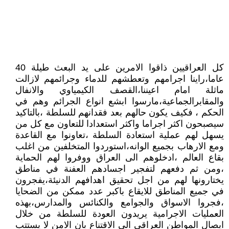
كل العراقيين ذاقوا الامرين على يد البعث طيلة 40
عاما،راينا اجرامهم وتعطشهم للدماء وجرائمهم لازالت
ماثلة امام اعيننا،القصف الكيمياوي والانفال
والمقابرالجماعية،مارسوا ابشع انواع الجرائم وهم في
الحكم ، فكيف يكون حالهم بعد فقدانهم للسلطة ،بالتاكيد
سيصبحون اكثر اجراما واكثر استعدادا للتعاون مع كل من
يسهل لهم عملية استعادة السلطة ،تعاونوا مع القاعدة
ومع الارهاب بجميع الوانه،استوردوا المتخلفين من اغلب
بقاع العالم ،ادخلوهم الى العراق ووفروا لهم الحماية
،ومن ثم دفعهم لتفجير اجسادهم العفنة في مناطق
يختارونها لهم من اجل تحقيق اهدافهم الدنيئة،يفجرون
في جميع المناطق للايقاع باكبر عدد ممكن من الضحايا
،فجروا الاسواق والجوامع والكنائس والمدارس،بهذه
العمليات الاجرامية يريدون العودة للسلطة من خلال
ايصال المواطن العراقي الى الاقتناع بان الامن لا يستتب