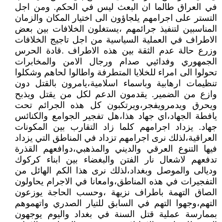
في العراق طالما ان البعث ليس في الحكم. ومن اجل
التستر على اجرامهم يلجاؤون الى اختيار المكان والزمان
المناسبين لتنفيذ جرائمهم ،يستغلون الخلافات بين بعض
الاطراف في العملية السياسية من اجل تاجيج الخلافات
وزرع حالة عدم الثقة بين هذه الاطراف .قادة الحرس
الجمهوري وفدائيي صدام ورجال الامن والمخابرات
تحولوا الى امراء للخلايا المتطرفة واطالوا لحاهم وشكلوا
تنظيمات ارهابية وباسماء اسلامية،يامرون بالقتل دون
وازع من الضمير. يقدمون الدعم لكل من يقتل ويذبح
ويحرق ويدمرويفجر،ويرتكبون كل هذه الجرائم تحت
يافطة الجهاد،اي جهاد هذا،هل تفجير الجوامع والكنائس
جهاد. يزداد اجرامهم كلما زاد التقارب بين المكونات
العراقية،لذلك نرى اجرامهم تزداد في المناطق التي يزداد
فيها التنوع العرقي والديني والمذهبي،دوافعهم القذرة
تدفعهم لاشعال نار الفتن والبغضاء بين ابناء كركوك
وديالى والموصل وبغداد،لذلك نرى هذا الكم الهائل من
التفجيرات في هذه المناطق،وامعانا في الاجرام يحاولون
الصاق التهمة باطراف نزيهة ،وحسب الحاجة يوزعون
التهم،وجهوا التهم في السابق للتيار الصدري واتهموهم
بممارسة عملية قتل السنة في بغداد واليوم يوجهون