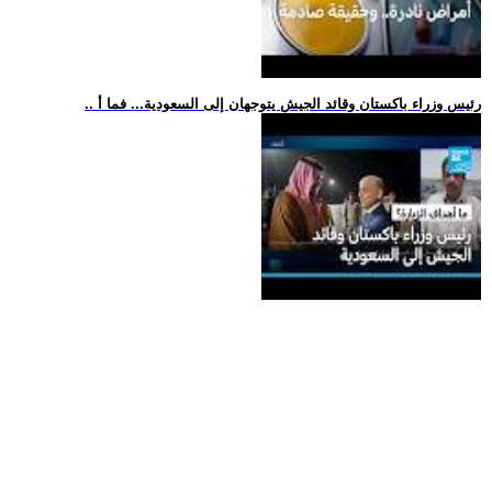
.. رئيس وزراء باكستان وقائد الجيش يتوجهان إلى السعودية... فما أ