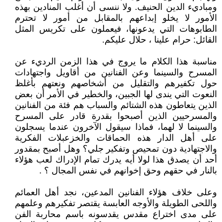
ومباديء الدين الحنيف. ولا ننسى أن أغلب المنادين بهذه
الأمور لا يخلو إبداعهم بالمقابل من أمور لا تحترم
الطابوهات التي يدعونها، فيعملون على تكريس المثل
القائل: حرام علينا ، حلال عليكم.
مناسبة هذا الكلام ما يروج في هذا الزمن الرديء عن
المسرح والسينما وعن الفنانين من أقاويل واجتهادات
حول تكفيرهم والتقليل من أشخاصهم ونعتهم بأغلظ
النعوت التي يندى لها الجبين، والخطير في الأمر أن بعض
الذين يتعاطون هذه الشتائم والسباب هم فئة من الفنانين
والمسرحيين الذين أصبحوا بقدرة قادر على المسرح
والسينما لا لهما، فماذا سيقول الآخرون عندما يسجلون
على أهل الدار هذه الحماقات والخزعبلات الفكرية
والاجتهادية دون تمحيص وتفكير جلي؟ وهل أصبح بمقدور
أحد أن يصدق هذا لولا أيه يدرك تمام الإدراك لعب هؤلاء
بالنار في حقهم وحق إخوانهم في نفس المجال ؟ .
وعلى خلاف هؤلاء الفنانين المدعين، نجد أهل العمائم
واللحى الطويلة والأوجه العابسة يقتصر تفكيرهم وعلمهم
على مدى اختراع مقدس يقدسونه باسم محاربة الفن