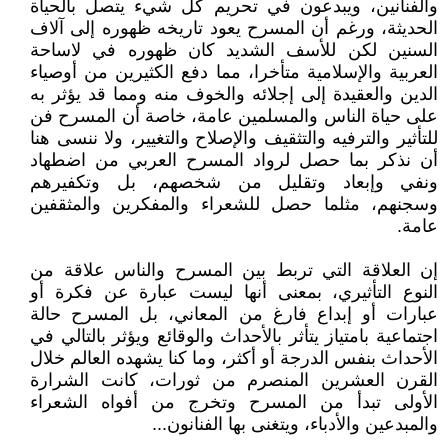
والفنانين، ويبدعون في تحريم كل شيء يتصل بالحياة
الحديثة، ورغم أن المسرح يعود تاريخه ظهوره إلى آلاف
السنين لكن للأسف الشديد كان ظهوره في لاساحة
العربية والإسلامية متأخرا، مما دفع الكثيرين من أوصياء
الدين والعقيدة إلى إجلائه والخوف منه ومما قد يؤثر به
على حياة الناس والمسلمين عامة، خاصة أن المسرح فن
للتأثير والترفيه والتثقيف والإصلاح والتغيير، ولا ننسى هنا
أن نذكر بما حصل لرواد المسرح العربي من اضطهاد
ونفي وإبعاد وتقليل من شخصهم، بل وتكفيرهم
وسجنهم، مثلما حصل للشعراء والمفكرين والمثقفين
عامة.
إن العلاقة التي تربط بين المسرح والناس علاقة من
النوع التأثيري، بمعنى أنها ليست عبارة عن فكرة أو
عبارات أو إبداع فارغ من المعاني، بل المسرح حالة
اجتماعية بامتياز يتأثر بالأحداث والوقائع ويؤثر بالتالي في
الأحداث بنفس الدرجة أو أكثر، وما كنا يشهده العالم خلال
القرن العشرين المنصرم من ثورات، كانت الشرارة
الأولى تبدأ من المسرح وتخرج من أفواه الشعراء
والمبدعين والأدباء، ويتغنى بها الفنانون...