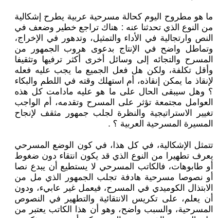
ما هو مطروح اليوم كحالة مسرحية عربية يطرح إشكالية
من النوع الذي تحدثنا عنه : هناك تراجع خطير وضعف في
النص وارتجالية في الأداء والتمثيل، وتدهور في الإخراج،
وتماطل واضح في الإنتاج بدعوى هروب الجمهور من
المسرح والتجائه إلى وسائل أخرى أكثر ترفيها وتثقيفا
وأقل تكلفة، ولكن هل فعل الجميع ما يجب عليه فعله
لإنقاذ ما يمكن إنقاذه، أم استهلك وقته في اللطم والبكاء
؟ وهل سيبقى الحال على ما هو عليه مادامت كل هذه
العوامل مجتمعة تؤثر على المسرح وتقدمه، أم الواجب
تغيير الاستراتيجية والنظرة لجلب جمهور مثقف لإنجاح
المسيرة المسرحية العربية ؟ .
تتمثل الإشكالية، في كل هذا، في كون الوضع المسرحي
يعرف تطهيرا من النوع الذي قد يكون انتقاء دون ضغوط
أو طابوهات، فالكاتب المسرحي لا يستطيع أن يبدع نصا
أو نصوصا مسرحية هادفة تجلب الجمهور الذي مل من
الابتذال الكوميدي في المسرح، فيعمل غير عابيء، ودون
أن يعلم، على تكريس الانتقائية والتطهير في النصوص
المسرحية، والسبب واضح، وهو أن هذا الكاتب يعتبر من