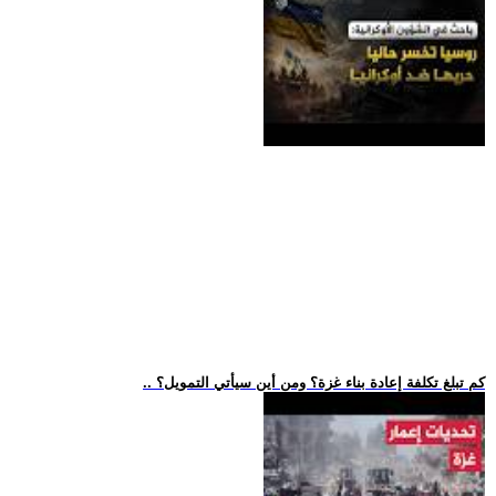
.. كم تبلغ تكلفة إعادة بناء غزة؟ ومن أين سيأتي التمويل؟