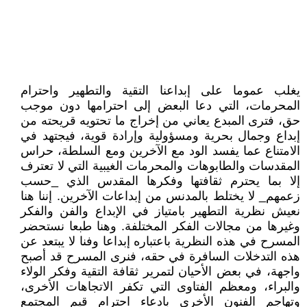
يغلب عموما على إبداعنا التقية والتطهير واحترام
المحرمات، التي دعا البعض إلى احترامها دون موجب
حق، فترى المبدع يعاني من إخراج ما تحتويه قريحته من
إبداع وجمال بحرية ومسؤولية وإرادة قوية، فيجتهد في
الامتناع عما يفسد الود مع الآخرين ومع السلطة، حراس
المقدسات والطابوهات والمحرمات الغيبية التي لا تعترف
إلا بما يحترم ثقافتها وفكرها المقدس الذي _حسب
زعمهم_ لا يختلط بالمدنس من إبداعات الآخرين. إننا هنا
نعيش نظرية التطهير بامتياز في الإبداع والفن والفكر
وغيرها من مجالات الفكر المختلفة. وهنا طبعا نستحضر
المسرح في هذه النظرية باعتباره إبداعا وفنا لا يبتعد عن
هذه التدخلات السافرة في حقه، فنرى المسرح قد أصبح
واجهة، في بعض الأحيان لتمرير ثقافة التقية وفكر الولاء
والبراء، ومعظم الفتاوى التي تكفر الاتجاهات الأخرى،
وتهاجم الفنون الأخرى بادعاء احترام قيم المجتمع