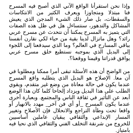
وإذا نحن استقرأنا الواقع الآني الذي أصبح فيه المسرح
فنا مبتذلا ومتجاوزا ويعرف الكثير من الانتكاسات
والسقطات، بل صار ذلك الشيء المدجن الذي يعيش
المشاكل والتدهور، سنتساءل هل في ظل هذه الصفات
التي يتميز به المسرح يمكننا أن نتحدث عن مسرح عربي
رائد؟ وهل ماتزال لدينا بقية من حياء لكي نقارن أنفسنا
بباقي المسارح في العالم؟ وما الذي سيدفعنا إلى اللجوء
إلى البديل الذي بموجبه نستطيع خلق مسرح عربي
يوافق قدراتنا وقيمنا ووقعنا؟.
من الواضح أن هذه الأسئلة تبقى أمرا ممكنا ومطلوبا في
آن معا. الإصلاح هو البديل الذي يتطلبه واقع المسرح
عندما يكون في حالة معاناة من وضع غير متقدم، ويقوي
الطلب على هذا البديل ويزداد إلحاحا كلما كان هذا الوضع
أبعد عن التأثير في ثقافة الناس والمجتمع. وبعبارة أخرى
عندما يكون المسرح _أو أي فن آخر_ مهدد بالانهيار أو
واقعا تحت وطأة التراجع والانحلال فإن الأصلاح وتغيير
المسار الإبداعي والثقافي يبقيان عاملين أساسيين
للخروج من شرنقة التخلف الفني والثقافي الذي نحيا فيه
بامتياز.