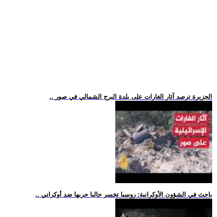
.. الجزيرة ترصد آثار الغارات على بلدة البرج الشمالي في صور
.. باحث في الشؤون الأوكرانية: روسيا تخسر حاليا حربها ضد أوكراني