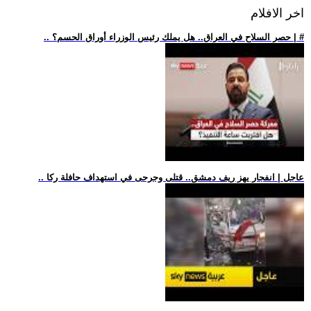
اخر الافلام
.. حصر السلاح في العراق.. هل يملك رئيس الوزراء أوراق الحسم؟ | #
.. عاجل | انفجار يهز ريف دمشق.. قتلى وجرحى في استهداف حافلة ركا