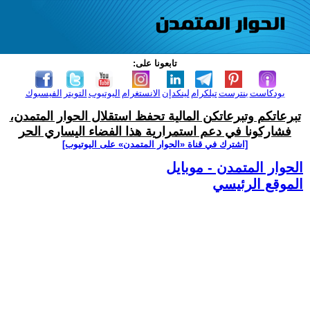
تابعونا على:
بودكاست
بنترست
تيلكرام
لينكدإن
الانستغرام
اليوتيوب
التويتر
الفيسبوك
تبرعاتكم وتبرعاتكن المالية تحفظ استقلال الحوار المتمدن،
فشاركونا في دعم استمرارية هذا الفضاء اليساري الحر
[اشترك في قناة ‫«الحوار المتمدن» على اليوتيوب]
الحوار المتمدن - موبايل
الموقع الرئيسي