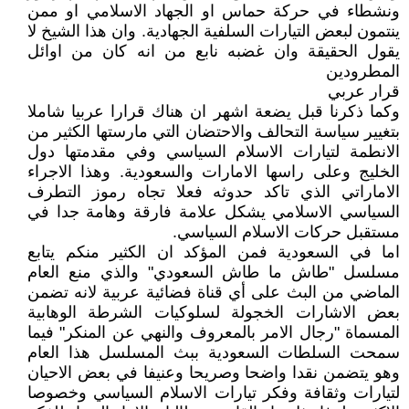
ونشطاء في حركة حماس او الجهاد الاسلامي او ممن
ينتمون لبعض التيارات السلفية الجهادية. وان هذا الشيخ لا
يقول الحقيقة وان غضبه نابع من انه كان من اوائل
المطرودين
قرار عربي
وكما ذكرنا قبل يضعة اشهر ان هناك قرارا عربيا شاملا
بتغيير سياسة التحالف والاحتضان التي مارستها الكثير من
الانطمة لتيارات الاسلام السياسي وفي مقدمتها دول
الخليج وعلى راسها الامارات والسعودية. وهذا الاجراء
الاماراتي الذي تاكد حدوثه فعلا تجاه رموز التطرف
السياسي الاسلامي يشكل علامة فارقة وهامة جدا في
مستقبل حركات الاسلام السياسي.
اما في السعودية فمن المؤكد ان الكثير منكم يتابع
مسلسل "طاش ما طاش السعودي" والذي منع العام
الماضي من البث على أي قناة فضائية عربية لانه تضمن
بعض الاشارات الخجولة لسلوكيات الشرطة الوهابية
المسماة "رجال الامر بالمعروف والنهي عن المنكر" فيما
سمحت السلطات السعودية ببث المسلسل هذا العام
وهو يتضمن نقدا واضحا وصريحا وعنيفا في بعض الاحيان
لتيارات وثقافة وفكر تيارات الاسلام السياسي وخصوصا