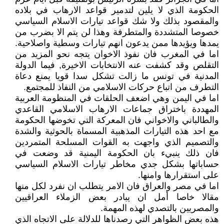
الحكومة الذي لا يلين لتدمير قواعد الارهاب في بلاده
والمقصود بذلك ولا شك قواعد تيارات الاسلام السياسي
خصوصا المتشددة والمتطرفة وهذا لن يتم الا بضرب من
يمدها ويؤيدها ممن يدعون انهم تيارات وسطية واصلاحية.
اما في المغرب فان نفوذ الاخوان يتجه نحو المزيد من
التقلص وقد كشفت عنه الانتخابات الاخيرة, فيما الدولة
المدنية في تونس ما زالت تشكل سدا قويا يمنع دعاة
التطرف من اتباع حركات الاسلامي من النفاذ للمجتمع.
اما في اليمن وهي اضعف الحلقات في المنظومة العربية
المهددة باختراق جماعات الارهاب الاسلامي القاعدي
والطالباني والاخواني فان المعركة التي تخوضها الحكومة
مع احد هذه التيارات المذهبية المسماة بالحوثية والشدة
والتصميم الذي واجهت به القوات المسلحة المتمردين
فان ذلك ينبيء بان الحكومة اليمنية قد وضعت في
حساباتها بشكل جدي مخاطر تيارات الاسلام السياسي
على استقرارها وامنها.
اما في مصر والعراق فان الامر يتطلب ان نفرد لكل منها
مقالا خاصا أمل ان يبادر بعض الزملاء العراقيين
والمصريين بالتصدي لهذه المهمة.
هذه بعض الظواهر التي رصدناها للدلالة على الاتجاه الذي