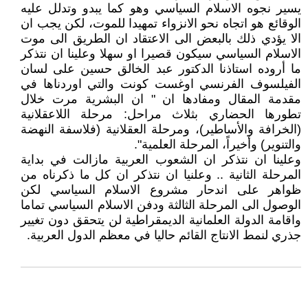
يسير نجوه الاسلام السياسي وهو كما يبدو وتدلل عليه
الوقائع هو اتجاه نحو الانزواء تمهيدا للموت، لكن يجب ان
الا يؤدي ذلك بالبعض الى الاعتقاد ان الطريق الى موت
الاسلام السياسي سيكون قصيرا او سهلا وعلينا ان نتذكر
ما أروده استاذنا الدكتور عبد الخالق حسين على لسان
الفيلسوف الفرنسي اوغست كونت والتي اوردناها في
مقدمة المقال ومفادها ان " ان البشرية مرت خلال
تطورها الحضاري بثلاث مراحل: مرحلة اللاعقلانية
(الخرافة والأساطير)، ومرحلة العقلانية (فلاسفة النهضة
والتنوير) وأخيراً، المرحلة العلمية".
وعلينا ان نتذكر ان الشعوب العربية مازالت في بداية
المرحلة الثانية .. وعلنيا ان نتذكر ان كل ما ذكرناه من
ظواهر على اندحار مشروع الاسلام السياسي لكن
الوصول الى المرحلة الثالثة ودفن الاسلام السياسي تماما
واقامة الدولة العلمانية الديمقراطية لن يتحقق دون تغيير
جذري لنمط الانتاج القائم حاليا في معظم الدول العربية.