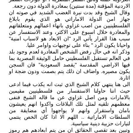
الاردنية المؤقتة (مدة سنتين) بمغادرة الدولة دون رجعة.
وقال الشيخ وقد بدت نبرة الغضب الشديد في صوته ان
جهاز امن الدولة الاماراتي هو الذي يقوم بابلاغ
الفلسطينيين من اصب غزاوي بانهاء اعمالهم ومتعلقاتهم
والمغادرة خلال اسبوع على الاكثر، وعند الاستفسار عن
سبب هذا القرار يأتي الرد "ان الابعاد هو لاسباب امنية"
واحيانا يكون الرد " بناء على توجيهات واوامر عليا.
وذكر انه في حال رفض الشخص المغادرة لعدم وجود بلد
في العالم تستقبل الفلسطيني حامل الوثيقة المصرية بما
فيها الاراضي المقدسة "يقصد السعودية" فان السجن
يكون مصيره. واضاف ان ذلك يتم بصمت ودون ضجة او
اثارة.
الى هنا ينتهي كلام الشيخ الذي ثبت انه يكذب فيما ادعى
حيث اننا حاولنا الاستفسار من فلسطينيين مقيمين
بالامارات ومن اصل غزاوي عن ما قاله الشيخ فنفى
معظمهم تلقيه لمثل تلك البلاغات واكدوا انهم يعيشون
بامان واستقرار وانهم لا يواجهوا أي مضايقة من
السلطات الاماراتية .. اللهم الا اذا كان الخص ينتمي
لتيارات حزبية دينية سياسية.
وتبين بعد تقصى الحقائق ان من يتم ابعادهم هم رموز