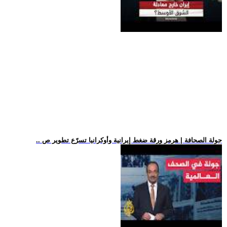
.. جولة الصحافة | هرمز ورقة ضغط إيرانية وأوكرانيا تسرّع تطوير ص