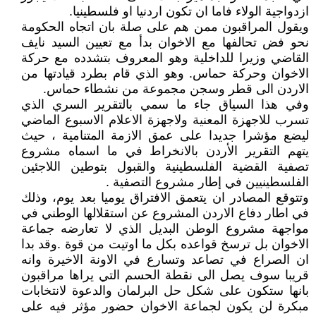
ازدواجية الولاء فاما ان تكون اردنيا او فلسطينيا.
ويقول المراقبون ممن هم على صلة بان اتجاه الحكومة
نحو فض تحالفها مع الاخوان بدأ مع تعيين السيد نايف
القاضي وزيرا للداخلية وهو المعروف بتشدده مع حركة
الاخوان وحركة حماس. وهو الذي قام بطرد قيادتها من
الاردن الى قطر وسجن مجموعة من نشطاء حماس.
وفي هذا السياق جاء ما سمي بالتقرير السري الذي
تسرب للاجهزة المعنية ولاجهزة الاعلام الاسبوع الماضي
ليضع مؤشرا جديدا على عمق الازمة المتنامية ، حيث
يتهم التقرير الأردن بالانخراط في ما اسماه مشروع
تصفية القضية الفلسطينية والقبول بتوطين اللاجئين
الفلسطينيين في إطار مشروع التصفية .
وتتوقع المصادر ان يتعمق الافتراق يوميا بعد يوم، وذلك
في اطار دفاع الاردن المشروع عن استقلالها الوطني في
مواجهة مشروع الوطن البديل الذي لا تعارضه جماعة
الاخوان بل ترسخ قواعده بكل ما اوتيت من قوة .وقد بدا
ان الصراع في تصاعد وتسارع في الاونة الاخيرة وانه
قريبا سوف يصل الى نقطة الحسم التي يراها مراقبون
بانها ستكون على شكل حل البرلمان والدعوة لانتخابات
مبكرة لن يكون لجماعة الاخوان حضور مؤثر فيه على