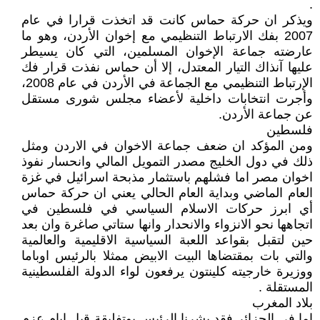
.
ويذكر ان حركة حماس كانت قد اتخذت قرارا في عام
2007 بفك الارتباط التنظيمي مع إخوان الأردن، وهو ما
عارضته جماعة الإخوان المسلمين، التي كان يسيطر
عليها آنذاك التيار المعتدل، إلا أن حماس نفذت قرار فك
الإرتباط التنظيمي مع الجماعة في الأردن في عام 2008،
وأجرت انتخابات داخلية لأعضاء مجلس شورى مستقل
عن جماعة الأردن.
فلسطين
ومن المؤكد ان ضعف جماعة الاخوان في الاردن ومثل
ذلك في دول الخليج مصدر التمويل المالي وانحسار نفوذ
اخوان مصر اما فشلهم باستثمار مذبحة اسرائيل في غزة
العام الماضي وبداية العام الحالي يعني ان حركة حماس
أي ابرز حركات الاسلام السياسي في فلسطين في
اتجاهها نحو الانزواء والانحدار وانها ستاتي صاغرة وان بعد
حين لتقبل بقواعد اللعبة السياسية الاقليمية والعالمية
والتي بات بمقتضاها البيت الابيض ممثلا بالرئيس اوباما
ووزيرة خارجيته كلينتون يرفعون لواء الدولة الفلسطينية
المستقلة .
بلاد المغرب
اما في الجزائر فقد بشرنا الرئيس بوتفليقة قبل ايام عزم