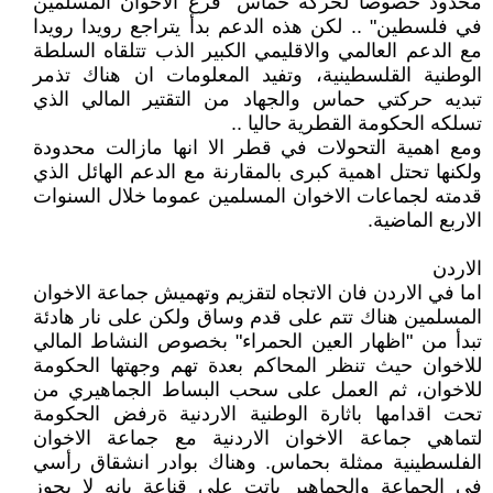
محدود خصوصا لحركة حماس "فرع الاخوان المسلمين
في فلسطين" .. لكن هذه الدعم بدأ يتراجع رويدا رويدا
مع الدعم العالمي والاقليمي الكبير الذب تتلقاه السلطة
الوطنية القلسطينية، وتفيد المعلومات ان هناك تذمر
تبديه حركتي حماس والجهاد من التقتير المالي الذي
تسلكه الحكومة القطرية حاليا ..
ومع اهمية التحولات في قطر الا انها مازالت محدودة
ولكنها تحتل اهمية كبرى بالمقارنة مع الدعم الهائل الذي
قدمته لجماعات الاخوان المسلمين عموما خلال السنوات
الاربع الماضية.
الاردن
اما في الاردن فان الاتجاه لتقزيم وتهميش جماعة الاخوان
المسلمين هناك تتم على قدم وساق ولكن على نار هادئة
تبدأ من "اظهار العين الحمراء" بخصوص النشاط المالي
للاخوان حيث تنظر المحاكم بعدة تهم وجهتها الحكومة
للاخوان، ثم العمل على سحب البساط الجماهيري من
تحت اقدامها باثارة الوطنية الاردنية ةرفض الحكومة
لتماهي جماعة الاخوان الاردنية مع جماعة الاخوان
الفلسطينية ممثلة بحماس. وهناك بوادر انشقاق رأسي
في الجماعة والجماهير باتت على قناعة بانه لا يجوز