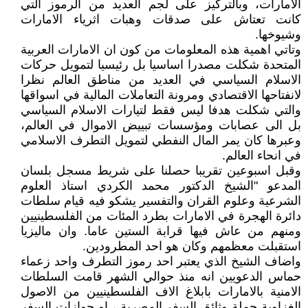
الامارات، وبالتركيز على لجم العديد من الرموز التي
كانت تعتاش على صدقات وهبات اثرياء الامارات
وشيوخها.
وتاتي اهمية هذه المعلومات من كون ان الامارات العربية
المتحدة شكلت مصدرا اساسيا بل رئيسيا لتمويل حركات
الاسلام السياسي في العديد من مناطق العالم نظرا
لانفتاحها الاقتصادي ومرونة التعاملات المالية في اسواقها
والتي شكلت هدفا ليس فقط لتيارات الاسلام السياسي
بل الى عصابات ومؤسسات تبييض الاموال في العالم،
وعبرها كان يمر المال النفطي لتمويل التطرف الاسلامي
في انحاء العالم.
وقبل اسبوعين تقريبا حصلنا على شريط مسجل بلسان
المدعو "الشيخ الدكتور محمد الكردي استاذ العلوم
الشرعية وعلوم القران والتفسير يشكو فيه قيام سلطات
دائرة الهجرة في الامارات بطرد المئات من الفلسطينيين
ومنهم من عاش فيها قرابة الستين عاما. وان ماليزيا
استقبلت معظمهم وكان هو احد المطرودين.
واضاف الشيخ الذي يعتبر احد رموز التطرف واحد زعماء
حماس الدعويين انه منذ حوالي الشهر قامت السلطات
الامنية بالامارات بابلاغ الاف الفلسطينيين من الاصول
الغزاوية حملة وثائق السفر المصرية ، او جوازات السفر