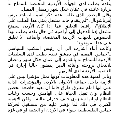
يتقدم بطلب لدى الجهات الأردنية المختصة للسماح له
بزيارة عائلته في عمّان خلال شهر رمضان المقبل.
وقال المصدر الذي طلب عدم ذكر اسمه ليونايتد برس
إنترناشونال، "لم يتقدم خالد مشعل بمثل هذا الطلب على
الإطلاق"، رافضا التعليق عما إذا كان الأردن سيمنح
مشعل إذنا للدخول إلى أراضيه في حال تقدم بطلب بهذا
الخصوص للجهات الأردنية المختصة، وأضاف "لا تعليق
على هذا الموضوع".
وكانت أنباء أشارت الى أن رئيس المكتب السياسي
لـ"حماس" المقيم في دمشق تقدم بطلب لدى السلطات
الأردنية للسماح له بالقدوم إلى عمان خلال شهر رمضان
للالتحاق بزوجته وأبنائه الذين يقضون حالياً إجازة في
العاصمة الأردنية لدى أقاربهم.
وتاتي اهمية هذه المعلومات كونها تمثل مؤشرا ليس على
الازمة داخل جماعة الاخوان بالاردن والمؤشرات الدالة
على انها امام مفترق طرق فاما ان تعود خاضعة لحضن
النظام وان تقبل الحياة على الهامش وحسب رغبات
النظام او انها ستنزوي خلف جدران عالية . ولكن الاهمية
الكبرى في ذلك لما تؤشر عليه من مستقبل لحركة
حماس الفلسطينية سواء في الاردن او الضفة او في غزة