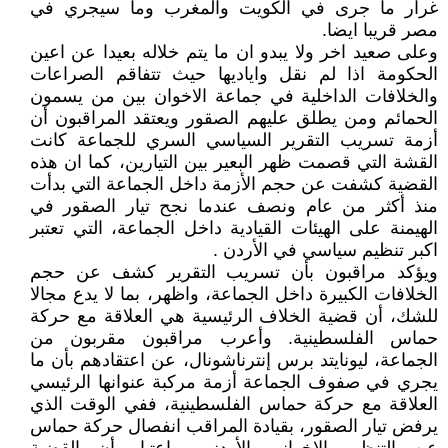
غرار ما جرى في الكويت والمغرب وما سيجري في
مصر قريبا ايضا.
وعلى صعيد اخر ولا يبدو ان ما يتم خلاله بعيدا عن اعين
الحكومة اذا لم نقل واياديها حيث تتفاقم الصراعات
والخلافات الداخلية في جماعة الاخوان بين من يسمون
الحمائم ومن يطلق عليهم الصقور ويعتقد المراقبون أن
أزمة تسريب التقرير السياسي السري للجماعة كانت
القشة التي قصمت ظهر البعير بين التيارين، كما ان هذه
القضية كشفت عن حجم الأزمة داخل الجماعة التي بدأت
منذ أكثر من عام ونصف عندما نجح تيار الصقور في
الهيمنة على الهيئات القيادية داخل الجماعة، التي تعتبر
اكبر تنظيم سياسي في الأردن .
ويؤكد مراقبون بأن تسريب التقرير كشف عن حجم
الخلافات الكبيرة داخل الجماعة، واظهر، بما لا يدع مجالا
للشك، أن قضية الخلاف الرئيسية هي العلاقة مع حركة
حماس الفلسطينية. وأعرب مراقبون مقربون من
الجماعة، ليونايتد برس إنترناشونال، عن اعتقادهم بأن ما
يجري في صفوف الجماعة أزمة مركبة عنوانها الرئيسي
العلاقة مع حركة حماس الفلسطينية، ففي الوقت الذي
يرفض تيار الصقور، بقيادة المراقب انفصال حركة حماس