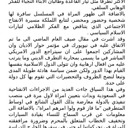
الاكثر تطرفا مثل تيار القاعدة وطالبان الابناء النجباء للفكر
الوهابي السلفي.
بالاضافة الى ظهور المراة في المسلسل سافرة لها
شخصية وحضور ومحضر، لتتابع اللملكة مسيرة الانفتاح
الاجتماعي الذي يتناقض مع الفكر الظلامي لتيارات
الاسلام السياسي .
وقد اشرت في مقال صيف العام الماضي الى ما تم
الاتفاق عليه في نيويورك في مؤتمر حوار الاديان وان
المشاركين اجمعوا على ان سيتراجع الدور الامريكي
المباشر في ما يسمى بمحاربة التطرف الديني وما يترتب
عليه من افعال ارهابية وان تتولى الدول الاسلامية بنفسها
القيام بهذا الدور ولكن ضمن سياسة هادئة طويلة المدى
وتبعا لنضج الظروف والتحضيرات التي تقوم بها كل دولة
على حدة.
وفي هذا السياق جاءت العديد من الاجراءات الانفتاحية
في السعودية وبدات بتعيين امراة لاول مرة في منصب
تنفيذي بالدولة معارضة بذلك القول الشائع في اوساط
المتطرفين "ما فاز قوم ولوا امرهم امراة"، بالاضافة الى
معلومات عن قرب السماح للنساء بقيادة السيارات
وتخفيف الخطاب المتعلق بالمحرم وضرورة مراففقته
للمراة في تحركهاتها او حتى في سفرها للخارج للدراسة