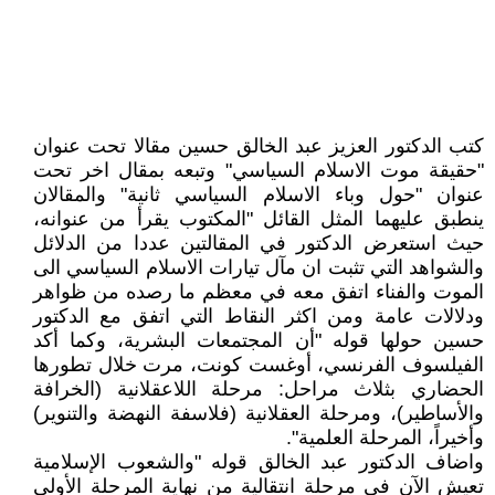
كتب الدكتور العزيز عبد الخالق حسين مقالا تحت عنوان
"حقيقة موت الاسلام السياسي" وتبعه بمقال اخر تحت
عنوان "حول وباء الاسلام السياسي ثانية" والمقالان
ينطبق عليهما المثل القائل "المكتوب يقرأ من عنوانه،
حيث استعرض الدكتور في المقالتين عددا من الدلائل
والشواهد التي تثبت ان مآل تيارات الاسلام السياسي الى
الموت والفناء اتفق معه في معظم ما رصده من ظواهر
ودلالات عامة ومن اكثر النقاط التي اتفق مع الدكتور
حسين حولها قوله "أن المجتمعات البشرية، وكما أكد
الفيلسوف الفرنسي، أوغست كونت، مرت خلال تطورها
الحضاري بثلاث مراحل: مرحلة اللاعقلانية (الخرافة
والأساطير)، ومرحلة العقلانية (فلاسفة النهضة والتنوير)
وأخيراً، المرحلة العلمية".
واضاف الدكتور عبد الخالق قوله "والشعوب الإسلامية
تعيش الآن في مرحلة انتقالية من نهاية المرحلة الأولى