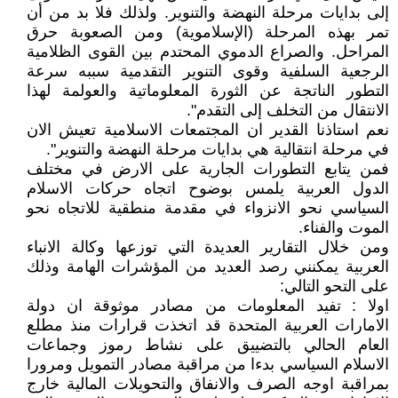
إلى بدايات مرحلة النهضة والتنوير. ولذلك فلا بد من أن
تمر بهذه المرحلة (الإسلاموية) ومن الصعوبة حرق
المراحل. والصراع الدموي المحتدم بين القوى الظلامية
الرجعية السلفية وقوى التنوير التقدمية سببه سرعة
التطور الناتجة عن الثورة المعلوماتية والعولمة لهذا
الانتقال من التخلف إلى التقدم".
نعم استاذنا القدير ان المجتمعات الاسلامية تعيش الان
في مرحلة انتقالية هي بدايات مرحلة النهضة والتنوير".
فمن يتابع التطورات الجارية على الارض في مختلف
الدول العربية يلمس بوضوح اتجاه حركات الاسلام
السياسي نحو الانزواء في مقدمة منطقية للاتجاه نحو
الموت والفناء.
ومن خلال التقارير العديدة التي توزعها وكالة الانباء
العربية يمكنني رصد العديد من المؤشرات الهامة وذلك
على التحو التالي:
اولا : تفيد المعلومات من مصادر موثوقة ان دولة
الامارات العربية المتحدة قد اتخذت قرارات منذ مطلع
العام الحالي بالتضييق على نشاط رموز وجماعات
الاسلام السياسي بدءا من مراقبة مصادر التمويل ومرورا
بمراقبة اوجه الصرف والانفاق والتحويلات المالية خارج