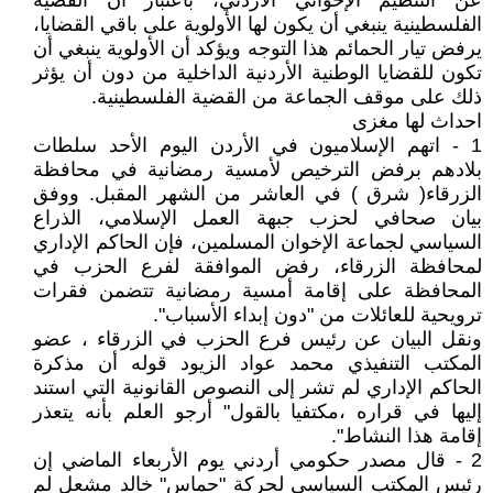
عن التنظيم الإخواني الأردني، باعتبار أن القضية
الفلسطينية ينبغي أن يكون لها الأولوية على باقي القضايا،
يرفض تيار الحمائم هذا التوجه ويؤكد أن الأولوية ينبغي أن
تكون للقضايا الوطنية الأردنية الداخلية من دون أن يؤثر
ذلك على موقف الجماعة من القضية الفلسطينية.
احداث لها مغزى
1 - اتهم الإسلاميون في الأردن اليوم الأحد سلطات
بلادهم برفض الترخيص لأمسية رمضانية في محافظة
الزرقاء( شرق ) في العاشر من الشهر المقبل. ووفق
بيان صحافي لحزب جبهة العمل الإسلامي، الذراع
السياسي لجماعة الإخوان المسلمين، فإن الحاكم الإداري
لمحافظة الزرقاء، رفض الموافقة لفرع الحزب في
المحافظة على إقامة أمسية رمضانية تتضمن فقرات
ترويحية للعائلات من "دون إبداء الأسباب".
ونقل البيان عن رئيس فرع الحزب في الزرقاء ، عضو
المكتب التنفيذي محمد عواد الزيود قوله أن مذكرة
الحاكم الإداري لم تشر إلى النصوص القانونية التي استند
إليها في قراره ،مكتفيا بالقول" أرجو العلم بأنه يتعذر
إقامة هذا النشاط".
2 - قال مصدر حكومي أردني يوم الأربعاء الماضي إن
رئيس المكتب السياسي لحركة "حماس" خالد مشعل لم