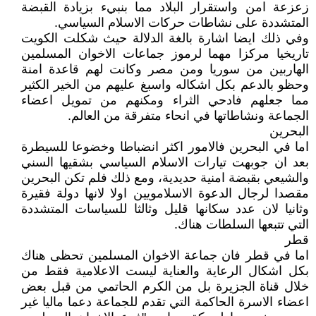
زعزعة امن واستقرار البلاد مما بنبيء بزيادة القبضة
المتشددة على نشاطات حركات الاسلام السياسي.
وفي ذلك ايضا اشارة بالغة الدلالة حيث شكلت الكويت
تاريخيا مركزا مهما لرموز جماعات الاخوان المسلمين
الهاربين من سوريا ومن مصر وكانت لهم قاعدة امنة
وحظو بالدعم بكل اشكاله واسبغ عليهم من الخير الكثير
مما جعلهم فادحي الثراء ومكنهم من تمويل اعضاء
الجماعة ونشاطاتها في انحاء متفرقة من العالم.
البحرين
اما في البحرين فالامور اكثر انضباطا وخضوعا للسيطرة
بعد ان جوبهت تيارات الاسلام السياسي بشقيها السني
والشيعي بقبضة امنية حديدية، ومع ذلك فلم تكن البحرين
مقصدا لرجال الدعوة الاسلامويين اولا لانها دولة فقيرة
وثانيا لان عدد سكانها قليل وثالثا للسياسات المتشددة
التي تتبعها السلطات هناك.
قطر
اما في قطر فان جماعة الاخوان المسلمين تحظى هناك
بكل اشكال الرعاية والعناية ليست الاعلامية فقط من
خلال قناة الجزيرة بل من الكرم الحاتمي من قبل بعض
اعضاء الاسرة الحاكمة التي تقدم للجماعة دعما ماليا غير