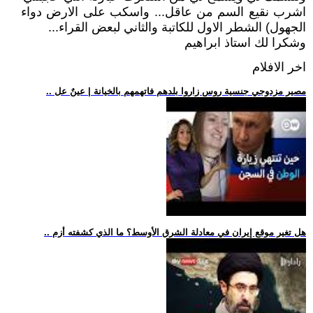
اشرب نقيع السم من عاقل... واسكب على الارض دواء
الجهول) الشطر الاول للكاتبة والثاني لبعض القراء...
وشكرا لك استاذ ابراهيم
اخر الافلام
.. مصير مزدوجي جنسية روس زاروا بلدهم فاتهمهم بالخيانة | عينٌ عل
.. هل تغير موقع إيران في معادلة الشرق الأوسط؟ ما الذي كشفته أزم