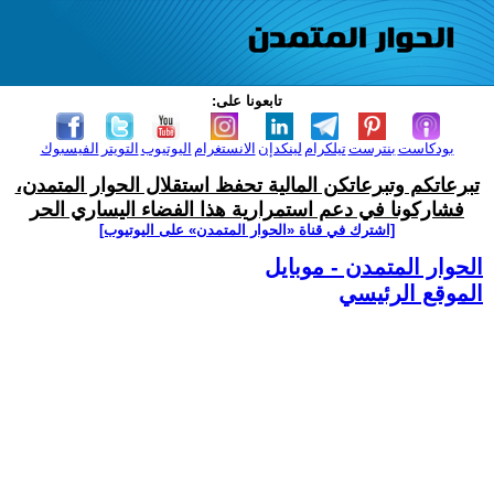
تابعونا على:
بودكاست
بنترست
تيلكرام
لينكدإن
الانستغرام
اليوتيوب
التويتر
الفيسبوك
تبرعاتكم وتبرعاتكن المالية تحفظ استقلال الحوار المتمدن،
فشاركونا في دعم استمرارية هذا الفضاء اليساري الحر
[اشترك في قناة ‫«الحوار المتمدن» على اليوتيوب]
الحوار المتمدن - موبايل
الموقع الرئيسي