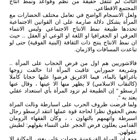
الثالث لم تنتقل حقيقة من نظم وقواعد ونمط انتاج
المجتمع الاقطاعي.
ولعل الانسجام الواضح في تعامل مختلف الحضارات مع
المرأة يشكل دلالة صارمة على ان القوانين الاجتماعية
تحددها طبيعة نمط الانتاج الاجتماعي وليس الانتماء
العرقي او الجغرافيا او اللغة او الوعي او العقل .. حيث
ان نمط الانتاج ينتج ذات الثقافة (البنية الفوقية) حتى لو
تباعدت المسافات والازمان.
فالاشوريين هم اول من فرض الحجاب على المرأة ..
وشريعة حمورابي عاقبت المرأة اذا خالفت زوجها
باغراقها بالماء، فيما الاغريق فرضوا عليها حجابا كاملا
(كالنقاب الاسلامي) لا يظهر منها الا عينها ، وقال عنها
ارسطو " إن الطبيعة لم تزود المرأة بأي استعداد عقلي
يعتد به ".
ولما فرضت ظروف الحرب على اسبارطة ونالت المراة
بعض الحقوق نظرا لحاجة قوة عملها انتقد ارسطو رجال
اسبرطة واتهمهم بالتهاون ، ، وكان الفقهاء الرومان
القدامى يعللون فرض الحجر على النساء بقولهم: لطيش
عقولهن.
ومع ان المراة الفرعونية حصلت على بعض المكانة الا