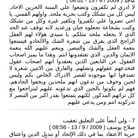
ماجد ( 2009 / 9 / 13 - 08:02 )
لا ادري لم تكفرون وتضعوا علي السنة االخرين الاحاد,
ليس كل من تشكك وكتب بحرية ملحد, واولهم القمني, يا
اخي تصروا علي تكفيروا وتكفير غيره وكل من تشكك
وكتب بشجاعة تجعلوه جبان ورعديد لانه توقف عند الحد
الذي لا يجعله ملحد مثلكم, يا سيدي هؤلاء لهم العقل
الراجح الذي يفرق بين شعرة الشك والالحادو فيتمتعوا
بنعمة العقل والشك والتبصر. وينعم عليهم الله بنعمة
الايمان والدين, الذي تفتقدونها انتم. وهذا ما يميز اصحاب
العقول عن التابعين الذين يعتقدوا انهم اصحاب عقول
فتخدعهم عقولهم وتضلهم, والفارق بين الاثنين شعرة لا
تصدقوا انها موجودة لقصر الادراك الخاص بكم وليس
لجبن وخوف من تدعون انهم ملحدين ويخفوا الحادهم,
فهم لم يكونوا بالجبن الذي تدعونه عليهم ليتراجعوا مع
كل تراثهم المذكور. لكنهم يتمتعوا بقدر اكبر من التبصر لا
تدركونه انتم ومن يدعي عليهم
7 - ولي أيضاً على التعليق تعقيب
صلاح يوسف ( 2009 / 9 / 13 - 08:56 )
حرية الاعتقاد بما في ذلك الإلحاد أو تبديل الدين واعتناق