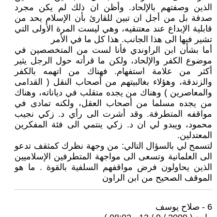
الذين وصفتهم بالإلحاد. وأظن ان ذلك لم يكن مجرد
صدفة بل من أجل ان تبين للقارئ بأن الإسلام يحد من
قابلية الإبداع عند معتنقيه، وهي ليست المرة الأولى التي
تشير فيها الى هذا الجانب. هذا كل ما في الأمر
أما بشأن ابن الراوندي فأنا لست من المتخصصين في
موضوع الكفر والإلحاد، ولكن ما قرأته حول الرجل يثير
أكثر من علامة استفهام. فهناك من اتهمه بالكفر
والزندقة، وهؤلاء بغالبيتهم من أصحاب النقل ( القدامى
والمعاصرين ) وهناك من يجده متقلب في دياناته، وهناك
من يجده مسلما من أصحاب العقل، ولكنه تمادى في
مواقفه المتطرفة. وقد أشرت الى رأي د. زكي نجيب
محمود، ويبدو لي ان د. زكي ينتمي الى فئة المفكرين
المعتدلين.
لتسمح لي بالسؤال التالي: من وجهة نظرك كمثقف تدعو
الى العلمانية وتسعى الى مواجهة المتطرفين الإسلاميين
الذين يحاولون فرض مواقفهم السلفية بالقوة . ما هو
الموقف الصحيح من ابن الراون
6 - صلاح يوسف