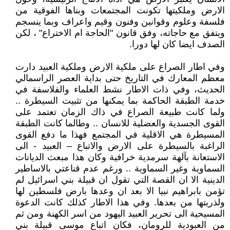
الارض وملكيتها تكونت المجتمعات وبناها الفوقية من
فلسفة وعلوم وقوانين وفنون وقيم واعراف وبما ينسجم
ويتفق مع حاجاته، وفق قانون "الحاجة ام الاختراع" ، لكن
الصدف ايضا كان لها دورا.
وفي اطار الصراع على ملكية الارض وملكية العبيد دارت
معظم المعارك في التاريخ حتى بداية العصر الراسمالي
الحديث، وفي ذات الاطار نشط العلماء والفلاسفة في
خدمة الطبقة الحاكمة بما يمكنها من تثبيت السيطرة ..
ولما كانت طبيعة الصراع في ذاك الزمان تعتمد على
القوى الجسدية والعضلية للانسان .. وطالما كانت الطبقة
المسيطرة هي الاقلية في المجتمع فهذا ما دفع القوى
الراغبة بالسيطرة على الارض والاتباع – العبيد - الى
الاستعانة بآلهة سرمدية خرافية وكان هذا مبعث الديانات
السماوية وغير السماوية .. ورغم عدم قناعتي بالاساطير
الدينية الا ان القصة التي تقول ان قبيلة بني اسرائيل لم
تؤمن بابراهيم نبيا الا بعد ان وعدها بارض فلسطين لها
ولذريتها من بعدها. وفي هذا الاطار كذلك كانت الدعوة
المسيحية الى تحرير العبيد اليهود من اسر الكهنة ومن ثم
من العبودية للرومان، فكان اتباع موسى قبيلة بني