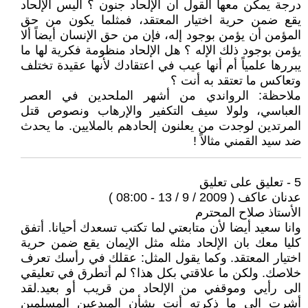
درجة يمكن معها القول أن الإلحاد جنون ؟ أليس الإلحاد
يقع ضمن حرية اختيار المعتقد، فمثلما يكون من حق
المؤمن أن يؤمن بوجود إله، فإن من حق الإنسان أيضاً ألا
يؤمن بوجود ذلك الإله ؟ هل الإلحاد منظومة فكرية لها ما
يبررها علمياً أم أنها عيب في اعتقادك لأنها عقيدة تختلف
وتعاكس ما تعتقد به أنت ؟
ملاحظة: الرواندي من أشهر الملحدين في العصر
العباسي، ولولا سيف التكفير والإرهاب ونصوص قتل
المرتدين لوجدت من يعلنون إلحادهم بالملايين. ما يحدث
ضد سيد القمني مثالاً !
5 - تعليق على تعليق
عدنان عاكف ( 2009 / 9 / 13 - 08:00 )
الأستاذ صلاح المحترم
وانا سعيد أيضا لأن متابعتي لما تكتب تسعدك أحيانا. أتفق
كليا معك بان الإلحاد مثله مثل الإيمان يقع ضمن حرية
اختيار المعتقد. وكما يقول المثل: عقلك في رأسك تعرف
خلاصك. ولكن ما علاقتي بكل هذا؟ لم أتطرق في تعليقي
الى رأيي وموقفي من الإلحاد من قريب أو بعيد.لقد
أشرت الى ما ذكرته أنت بشأن المبدعين المسلمين