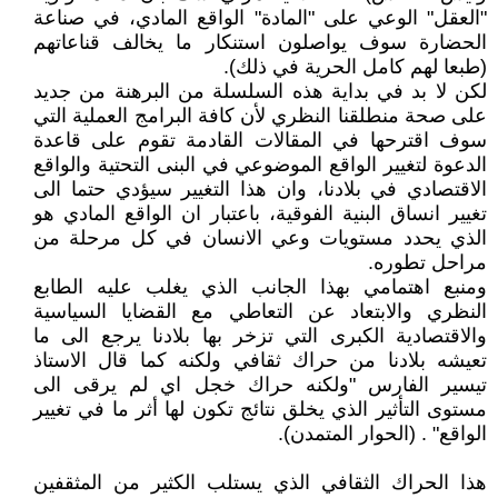
"العقل" الوعي على "المادة" الواقع المادي، في صناعة
الحضارة سوف يواصلون استنكار ما يخالف قناعاتهم
(طبعا لهم كامل الحرية في ذلك).
لكن لا بد في بداية هذه السلسلة من البرهنة من جديد
على صحة منطلقنا النظري لأن كافة البرامج العملية التي
سوف اقترحها في المقالات القادمة تقوم على قاعدة
الدعوة لتغيير الواقع الموضوعي في البنى التحتية والواقع
الاقتصادي في بلادنا، وان هذا التغيير سيؤدي حتما الى
تغيير انساق البنية الفوقية، باعتبار ان الواقع المادي هو
الذي يحدد مستويات وعي الانسان في كل مرحلة من
مراحل تطوره.
ومنبع اهتمامي بهذا الجانب الذي يغلب عليه الطابع
النظري والابتعاد عن التعاطي مع القضايا السياسية
والاقتصادية الكبرى التي تزخر بها بلادنا يرجع الى ما
تعيشه بلادنا من حراك ثقافي ولكنه كما قال الاستاذ
تيسير الفارس "ولكنه حراك خجل اي لم يرقى الى
مستوى التأثير الذي يخلق نتائج تكون لها أثر ما في تغيير
الواقع" . (الحوار المتمدن).
هذا الحراك الثقافي الذي يستلب الكثير من المثقفين