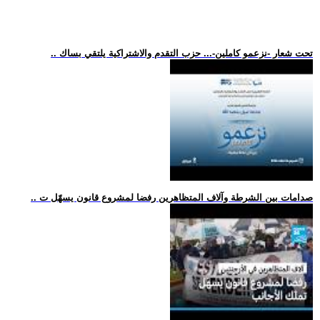
.. تحت شعار -نزعمو كاملين-... حزب التقدم والاشتراكية يلتقي بساك
.. صدامات بين الشرطة وآلاف المتظاهرين رفضا لمشروع قانون يسهّل ت