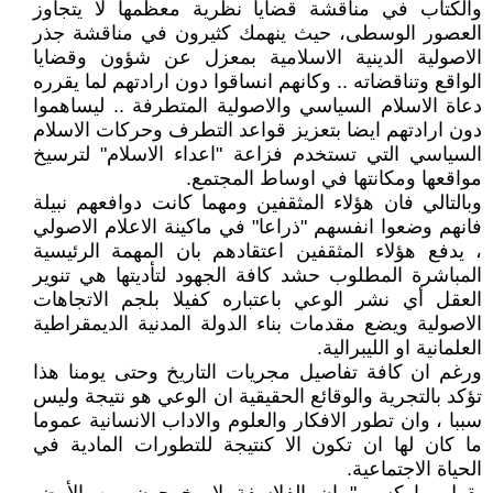
والكتاب في مناقشة قضايا نظرية معظمها لا يتجاوز
العصور الوسطى، حيث ينهمك كثيرون في مناقشة جذر
الاصولية الدينية الاسلامية بمعزل عن شؤون وقضايا
الواقع وتناقضاته .. وكانهم انساقوا دون ارادتهم لما يقرره
دعاة الاسلام السياسي والاصولية المتطرفة .. ليساهموا
دون ارادتهم ايضا بتعزيز قواعد التطرف وحركات الاسلام
السياسي التي تستخدم فزاعة "اعداء الاسلام" لترسيخ
مواقعها ومكانتها في اوساط المجتمع.
وبالتالي فان هؤلاء المثقفين ومهما كانت دوافعهم نبيلة
فانهم وضعوا انفسهم "ذراعا" في ماكينة الاعلام الاصولي
، يدفع هؤلاء المثقفين اعتقادهم بان المهمة الرئيسية
المباشرة المطلوب حشد كافة الجهود لتأديتها هي تنوير
العقل أي نشر الوعي باعتباره كفيلا بلجم الاتجاهات
الاصولية ويضع مقدمات بناء الدولة المدنية الديمقراطية
العلمانية او الليبرالية.
ورغم ان كافة تفاصيل مجريات التاريخ وحتى يومنا هذا
تؤكد بالتجرية والوقائع الحقيقية ان الوعي هو نتيجة وليس
سببا ، وان تطور الافكار والعلوم والاداب الانسانية عموما
ما كان لها ان تكون الا كنتيجة للتطورات المادية في
الحياة الاجتماعية.