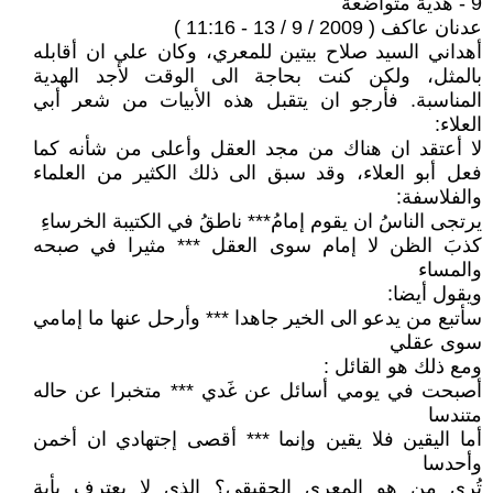
9 - هدية متواضعة
عدنان عاكف ( 2009 / 9 / 13 - 11:16 )
أهداني السيد صلاح بيتين للمعري، وكان علي ان أقابله
بالمثل، ولكن كنت بحاجة الى الوقت لأجد الهدية
المناسبة. فأرجو ان يتقبل هذه الأبيات من شعر أبي
العلاء:
لا أعتقد ان هناك من مجد العقل وأعلى من شأنه كما
فعل أبو العلاء، وقد سبق الى ذلك الكثير من العلماء
والفلاسفة:
يرتجى الناسُ ان يقوم إمامُ*** ناطقُ في الكتيبة الخرساءِ
كذبَ الظن لا إمام سوى العقل *** مثيرا في صبحه
والمساء
ويقول أيضا:
سأتبع من يدعو الى الخير جاهدا *** وأرحل عنها ما إمامي
سوى عقلي
ومع ذلك هو القائل :
أصبحت في يومي أسائل عن غَدي *** متخبرا عن حاله
متندسا
أما اليقين فلا يقين وإنما *** أقصى إجتهادي ان أخمن
وأحدسا
تُرى من هو المعري الحقيقي؟ الذي لا يعترف بأية