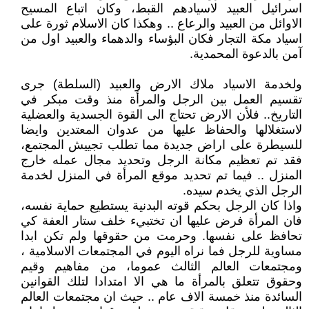
اسرائيل العبيد لاسيادهم القبط، وكان اتباع المسيح
الاوائل من العبيد والرعاع .. وهكذا كان الاسلام ثورة على
اسياد مكة التجار فكان البؤساء والدهماء والعبيد اول من
آمن بالدعوة المحمدية.
ولخدمة الاسياد ملاك الارض والعبيد (السلطة) جرى
تقسيم العمل بين الرجل والمرأة منذ وقت مبكر في
التاريخ.. فلأن الارض تحتاج الى القوة الجسدية والعضلية
لاستغلالها والحفاظ عليها من عدوان المعتدين وايضا
للسيطرة على اراض جديدة مما تطلب تجييش المجتمع،
فقد تم تعظيم مكانة الرجل وتحديد مجال عمله خارج
المنزل .. فيما تم تحديد موقع المرأة في المنزل لخدمة
الرجل الذي يخدم سيده.
واذا كان الرجل بحكم قوته البدنية يستطيع حماية نفسه،
فان المرأة فرض عليها ان تختبيء خلف ستار العفة كي
تحافظ على نفسها. وحرمت من حقوقها ولم تكن ابدا
مساوية للرجل فما نراه اليوم في المجتمعات الاسلامية ،
ومجتمعات العالم الثالث عموما، من مفاهيم وقيم
وحقوق تتعلق بالمرأة ما هي الا امتدادا لتلك القوانين
السائدة منذ خمسة الاف عام .. حيث ان مجتمعات العالم