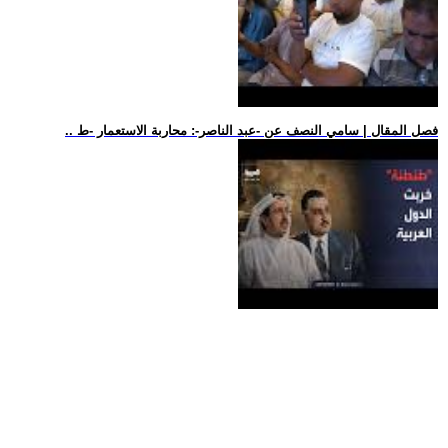
.. فصل المقال | سامي النصف عن -عبد الناصر-: محاربة الاستعمار -ط