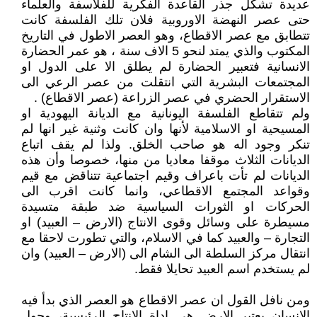
عديدة تشكل جذر القاعدة الفكرية للفلاسفة والعلماء
حتى عصر النهضة الاوروبية فلان تلك الفلسفة كانت
تتطابق مع عصر الاقطاع، وهو العصر الاطول في التاريخ
المكتوب والذي يمتد لنحو 5 الاف سنة ، هو عمر الحضارة
الانسانية فتعبير الحضارة لم يطلق الا على الدول او
المجتمعات البشرية التي انتقلت من عصر الرعي الى
الاستقرار الحضري في عصر الزراعة (عصر الاقطاع) .
ولم تتقاطع الفلسفة اليونانية مع الديانة اليهودية او
المسيحية او الاسلامية لأنها وان كانت وثنية غير انها لم
تنكر وجود اله هو صاحب الخلق. ولذا لم يقف اتباع
الديانات الثلاث موقفا معاديا من منها، خصوصا وأن هذه
الديانات لم تأت باعراف وقيم اجتماعية تتناقض مع قيم
وقواعد المجتمع الاقطاعي، وانما كانت اقرب الى
الحركات او الثورات السياسية ضد طبقة متسيدة
مسيطرة على وسائل وقوى الانتاج (الارض – العبيد) او
التجارة – والعبيد كما في الاسلام، والتي تطورت لاحقا مع
انتقال مركز السلطة الى الشام الى (الارض – العبيد) وان
لم يستخدم اسم العبيد تحايلا فقط.
ومن نافل القول ان عصر الاقطاع هو العصر الذي بدأ فيه
الانسان يعتبر الارض هي اداة الانتاج الرئيسية، وحول