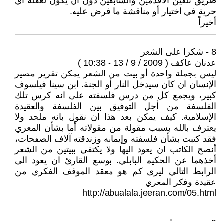
طريق تلقين الأقدمين والسابقين دون أن يكون لعقله أي
حرية في اختيار أو مناقشة ما فرض عليه.
أخيراً
8 - شكرا على الشعر
عدنان عاكف ( 2009 / 9 / 13 - 10:38 )
ليس بجملة واحدة أو بيت من الشعر يمكن تقرير مصير
الإنسان ان كان سيدخل النار أو الجنة. ابن سينا فيلسوف
كبير، ويجمع كل من درس فلسفته على انه كرس تلك
الفلسفة من أجل التوفيق بين الفلسفة والعقيدة
الإسلامية. كيف يمكن بعد هذا ان نقول بانه ملحد ولا
يعترف بالله بسبب مقولة من مقولاته أما بشأن المعري
فقد كتبت بشأن فلسفته وإيمانه وزندقته آلاف الصفحات،
أنصح الكاتب ان يعود اليها ولا يكتفي ببيتين من الشعر
أخذهما عن الحكيم البابلي. بوسع القارئ ان يعود الى
الرابط التالي ليرى كم هو معقد الموقف الفكري من
عقيدة وفكر المعري
http://abualala.jeeran.com/05.html