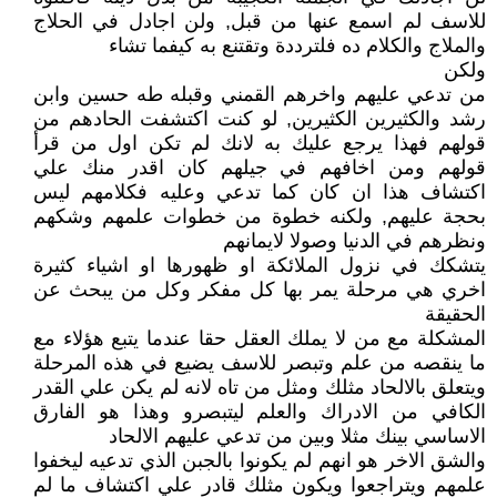
للاسف لم اسمع عنها من قبل, ولن اجادل في الحلاج
والملاج والكلام ده فلترددة وتقتنع به كيفما تشاء
ولكن
من تدعي عليهم واخرهم القمني وقبله طه حسين وابن
رشد والكثيرين الكثيرين, لو كنت اكتشفت الحادهم من
قولهم فهذا يرجع عليك به لانك لم تكن اول من قرأ
قولهم ومن اخافهم في جيلهم كان اقدر منك علي
اكتشاف هذا ان كان كما تدعي وعليه فكلامهم ليس
بحجة عليهم, ولكنه خطوة من خطوات علمهم وشكهم
ونظرهم في الدنيا وصولا لايمانهم
يتشكك في نزول الملائكة او ظهورها او اشياء كثيرة
اخري هي مرحلة يمر بها كل مفكر وكل من يبحث عن
الحقيقة
المشكلة مع من لا يملك العقل حقا عندما يتبع هؤلاء مع
ما ينقصه من علم وتبصر للاسف يضيع في هذه المرحلة
ويتعلق بالالحاد مثلك ومثل من تاه لانه لم يكن علي القدر
الكافي من الادراك والعلم ليتبصرو وهذا هو الفارق
الاساسي بينك مثلا وبين من تدعي عليهم الالحاد
والشق الاخر هو انهم لم يكونوا بالجبن الذي تدعيه ليخفوا
علمهم ويتراجعوا ويكون مثلك قادر علي اكتشاف ما لم