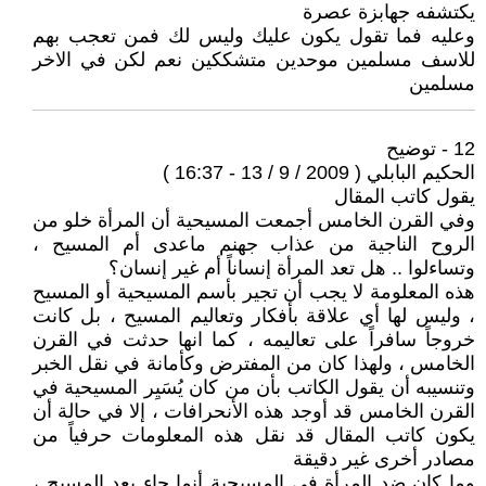
يكتشفه جهابزة عصرة
وعليه فما تقول يكون عليك وليس لك فمن تعجب بهم
للاسف مسلمين موحدين متشككين نعم لكن في الاخر
مسلمين
12 - توضيح
الحكيم البابلي ( 2009 / 9 / 13 - 16:37 )
يقول كاتب المقال
وفي القرن الخامس أجمعت المسيحية أن المرأة خلو من
الروح الناجية من عذاب جهنم ماعدى أم المسيح ،
وتساءلوا .. هل تعد المرأة إنساناً أم غير إنسان؟
هذه المعلومة لا يجب أن تجير بأسم المسيحية أو المسيح
، وليس لها أي علاقة بأفكار وتعاليم المسيح ، بل كانت
خروجاً سافراً على تعاليمه ، كما انها حدثت في القرن
الخامس ، ولهذا كان من المفترض وكأمانة في نقل الخبر
وتنسيبه أن يقول الكاتب بأن من كان يُسَيِر المسيحية في
القرن الخامس قد أوجد هذه الأنحرافات ، إلا في حالة أن
يكون كاتب المقال قد نقل هذه المعلومات حرفياً من
مصادر أخرى غير دقيقة
وما كان ضد المرأة في المسيحية أنما جاء بعد المسيح ،