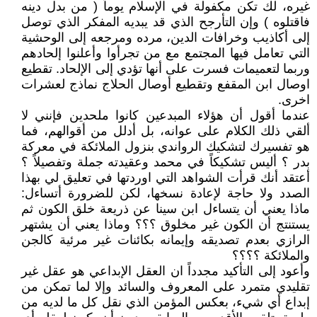
غيره، لك تكن مكفولة في الإسلام يوماً ( من بدل دينه
فاقتلوه ) وإن التأرجح الذي قد يبديه المفكر الذي توصل
إلى أكاذيب وخرافات الدين، مرده ومرجعه إلى الوحشية
التي تعامل فيها المجتمع مع من تجرأوا وأعلنوا إلحادهم
وربما لتعميمات فسرت على أنها تؤدي إلى الإلحاد. تقطيع
اوصال ابن المقفع وتقطيع أوصال الحلاج نماذج لعشرات
اخرى.
عندما أقول أن هؤلاء المبدعين كانوا ملحدين فإنني لا
ألقي ذلك الكلام على عوانه، بل أدلل من أقوالهم، فما
هو تفسيرك لتشكيك الرواندي بنزول الملائكة في معركة
بدر ؟ أليس تشكيكاً في محمد وعقيدته جملة وتفصيلاً ؟
أعتقد أنك قرأت الشواهد التي اوردتها في تعليق لي بهذا
الصدد ولا حاجة لإعادة نسخها، لكن للضرورة أتساءل:
ماذا يعني أن يتساءل ابن سينا عن ذريعة خلق الكون ثم
يستنتج أن الكون غير مخلوق ؟؟؟ وماذا يعني أن يشتهر
الرازي بعدم تصديقه وإيمانه بكائنات غير مرئية كالجن
والملائكة ؟؟؟؟
وأعود إلى التأكيد مجدداً ان العقل الإبداعي هو عقل غير
تقليدي متمرد على المعروف والسائد وإلا لما تمكن من
إبداع أي شيء، بعكس المؤمن الذي نقل كل ما لديه من