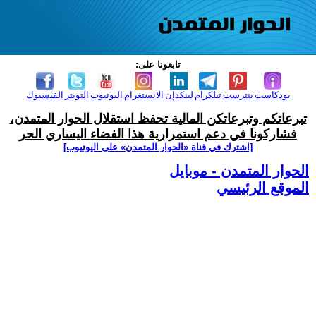
تابعونا على:
بودكاست
بنترست
تيلكرام
لينكدإن
الانستغرام
اليوتيوب
التويتر
الفيسبوك
تبرعاتكم وتبرعاتكن المالية تحفظ استقلال الحوار المتمدن،
فشاركونا في دعم استمرارية هذا الفضاء اليساري الحر
[اشترك في قناة ‫«الحوار المتمدن» على اليوتيوب]
الحوار المتمدن - موبايل
الموقع الرئيسي