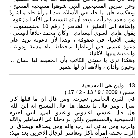
وعن طريق المسيحيين الذين شوهوا مسيحية المسيح ،
وبعكسه فأن ما جاء في الأسلام ضد المرأة جاء مباشرةً
من محمد وقرآنه ، وبعد أن تم تنسيبه الى الأله المزعوم
وإضافة الى التعليق ( الشاطر ) رقم 10 لحتسبسوت ،
يقول هادي العلوي البغدادي : وكان محمد خلافاً لعيسى ،
يقبل الأغنياء في صفوفه ، وهذا لأن دعوته تزيد على
دعوة عيسى في أرتباطها بمخطط بناء مدينة ودولة ،
والمدينة يبنيها الأغنياء
وهكذا نرى يا سيدي الكاتب بأن الحقيقة لها لسان ...
وعيون وأذان ، والأهم أن لها ضمير
13 - واين هي المسيحية
معلق ( 2009 / 9 / 13 - 17:42 )
في القرن الخامس تغيرت, ومن قال ان ما قبلها كان
منزل. ومن قال ما بعدها, هل قال المسيح انه ابن الله,
هل قال عيسي اعبدوني واعبدوا امي, انني احترم
المسيحية والمسيحيين ولكن لو دخلنا في الاساطير والاله
والرب ومن يدعي انه رب واله ومن يصدقة ويصدق ان
الرب تخلقة امرأة تاكل وتعاشر الرجال الاخرين بعد ميلاد