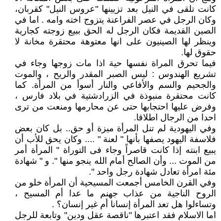
كانت تلقى في النيل بعد تزيينها "عروس النيل" كقربان،
وكان الرجل في عصر الفراعنة يتزوج اخته وامه . اما في
الصين القديمة فكان الرجل له الحق ببيع زوجته كجارية
وينظر لها الصينيون على انها معتوهة محتقرة مخانة لا
حقوق لها.
فيما تحرق المراة نفسها حية اذا مات زوجها وجاء في
تشريع الهندوس : ليس الصبر المقدر والريح ، والموت
والجحيم والسم والأفاعي والنار أسوأ من المرأة. كما
كانت محتقرة منبوذة في الزرادشتية في بلاد فارس ،
وفرض عليها احتجابها حتى عن محارمها ومنعت من ترى
احدا من الرجال اطلاقا.
وفي اليهودية لم تنل المرأة ميزة أو حق.. بل كان بعض
فلاسفة اليهود يصفها بأنها " لعنة " .... وكان يحق للأب أن
يبيع ابنته إذا كانت قاصراً وجاء فى التوراة " المرأة أمر
من الموت ... وأن الصالح أمام الله ينجو منها ". و " شهادة
مئة امرأة تعادل شهادة رجل واحد ".
وفي القرن الخامس أجمعت المسيحية أن المرأة خلو من
الروح الناجية من عذاب جهنم ما عدا أم المسيح ،
وتساءلوا هل تعد المرأة إنسانا أم غير إنسان؟ .
اما الاسلام فقد اعتبرها "ناقصة عقل ودين" وتابعة للرجل