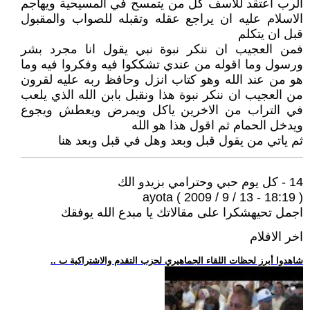
الرب اعتقد للاسف كل من يتمسح في المسيحية ويهاجم
الاسلام عليه ان يراجع عقله وتقبله للصواب والمقبول
قبل ان يتكلم
فمن العجيب ان ننكر نبوة نبي يقول انا مجرد بشر
ورسول وما اقوله من عندي تشككوا فيه وفكروا فيه وما
هو من عند الله وهو كتاب انزل وحافظ ربه عليه لقرون
من العجيب ان ننكر نبوة هذا ونقبل بابن الله الذي يلعب
في التراب من الاخرين ياكل ويمرض ويعطش ويجوع
ويدخل الحمام ثم اقول هذا هو الله
ثم ياتي من يقول قبل وبعد وهل في قبل وبعد هنا
14 - كل يوم حبي وحترامي بزيدو الك
ayota ( 2009 / 9 / 13 - 18:19 )
اجمل تحيهشكرا على مقالاتك يا مبدع الله يوفقك
اخر الافلام
.. شاهدوا أبرز لحظات اللقاء الجماهيري لحزب التقدم والاشتراكية ب