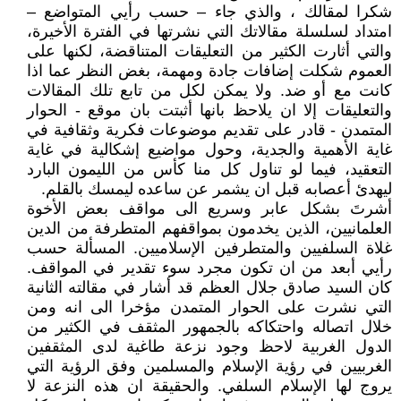
شكرا لمقالك ، والذي جاء – حسب رأيي المتواضع –
امتداد لسلسلة مقالاتك التي نشرتها في الفترة الأخيرة،
والتي أثارت الكثير من التعليقات المتناقضة، لكنها على
العموم شكلت إضافات جادة ومهمة، بغض النظر عما اذا
كانت مع أو ضد. ولا يمكن لكل من تابع تلك المقالات
والتعليقات إلا ان يلاحظ بانها أثبتت بان موقع - الحوار
المتمدن - قادر على تقديم موضوعات فكرية وثقافية في
غاية الأهمية والجدية، وحول مواضيع إشكالية في غاية
التعقيد، فيما لو تناول كل منا كأس من الليمون البارد
ليهدئ أعصابه قبل ان يشمر عن ساعده ليمسك بالقلم.
أشرتَ بشكل عابر وسريع الى مواقف بعض الأخوة
العلمانيين، الذين يخدمون بمواقفهم المتطرفة من الدين
غلاة السلفيين والمتطرفين الإسلاميين. المسألة حسب
رأيي أبعد من ان تكون مجرد سوء تقدير في المواقف.
كان السيد صادق جلال العظم قد أشار في مقالته الثانية
التي نشرت على الحوار المتمدن مؤخرا الى انه ومن
خلال اتصاله واحتكاكه بالجمهور المثقف في الكثير من
الدول الغربية لاحظ وجود نزعة طاغية لدى المثقفين
الغربيين في رؤية الإسلام والمسلمين وفق الرؤية التي
يروج لها الإسلام السلفي. والحقيقة ان هذه النزعة لا