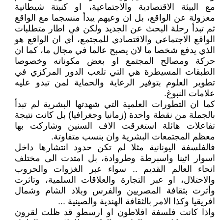
مع البيئة الاقتصادية والاجتماعية، او كنبتة شيطانية
معزولة عن الواقع، بل ان وعيهم يبدأ منسجما مع الواقع
ثم تبدأ رحلة البحث عن الجديد ولكن في اطار متطلبات
الواقع الاجتماعي والاقتصادي للمجتمع، أي ان الواقع هو
الذي يدفع شخصا ما لان يصبح عالما في مجال ما، كما ان
حركة ومصالح المجتمع او بعض مكوناته وخصوصا
الطبقات المسيطرة هي التي تلعب الدور المركزي في
تطوير العلوم بتوفير الرعاية والحماية لمن تبدو عليه
علامات النبوغ.
كما ان التطورات العلمية التي شهدتها البشرية لم تبدأ
بالجملة من نقطة واحدة (زمانيا وجغرافيا) بل كانت نتيجة
تفاعلات هائلة استغرقت الاف السنين وشاركت بها
معظم المجتمعات البشرية وان بنسب متفاوتة.
فالفلسفة اليونانية مثلا لم تكن حدود انتشارها داخل
اسوار اثينا واسبرطة وطروادة، بل امتدت الى مختلف
انحاء العالم القديم .. سواء عبر الغزوات والحروب
والاحتلال، او عبر التجارة والعلاقات السلمية، وتاثرت
وأثرت بثقافة المصريين والفرس وبلاد الشام وشمال
افريقيا وكذا الامر بالثقافة الهندية والصينية ...
واذا كانت فلسفة افلاطون او ارسطو قد ظلت لقرون