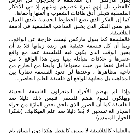
يقول ماركس " إن الفلاسفة لا يخرجون من الأرض
كالفطر، بل إنهم ثمرة عصرهم وبيئتهم إذ في الأفكار
الفلسفية تتجلى أدق طاقات الشعوب و أثمنها وأخفاها.
كما إن الفكر الذي يضع الخطوط الحديدية بأيدي العمال
هو نفس الفكر الذي يخلق المذاهب الفلسفية في أدمغة
الفلاسفة.
فالفلسفة كما يقول ماركس ليست خارجة عن الواقع...
وبما أن كل فلسفة حقيقية هي زبدة زمانها فلا بد أن
يحين الوقت الذي يكون فيه للفلسفة عقد مع واقع
عصرها و علاقات متبادلة بينها وبين هذا الواقع لا من
الداخل فقط من حيث محتواها بل وأيضا من الخارج من
ناحية مظاهرها ، وعندها لن تعود الفلسفة تضاربا بين
المذاهب بل مجابهة للواقع أي فلسفة العالم الحاضر...
وإذا لم يهضم الأفراد المنعزلون الفلسفة الحديثة
ويهلكون لسوء هضم فلسفي فليس ذلك دليلا ضد
الفلسفة كما أن الضرر الذي يلحق بعض المارّة من جراء
انفجار آلة تسخين لا يُعدّ دليلا ضد علم الميكانيك. (شكرا
للحوار المتمدن).
والعلماء كالفلاسفة لا ينبتون كالفطر هكذا دون اتساق تام