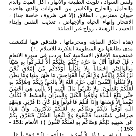
ولبس السواد ، تلويث الطبيعة والأنهار ، أكل الميت والدم
والحامل والجارح والكاسر من الحيوانات والذي هاجمه
حيوان مفترس ، الطلاق (إلا في ظروف خاصة جدا) ،
الانتحار وإنهاء الحياة والإجهاض ، تعذيب النفس وإيذاء
الجسد ، الرهبنة ، زواج غير الصابئة.
(هذه اخلاق الصابئة ومحرماتها ، فلندقق فيها لنكتشف
مدى تطابقها مع المنظومة الفكرية للاسلام ..! )
فمنظومة الاخلاق الاسلامية كما وردت في سورة الانعام
{ قُلْ تَعَالَوْاْ أَتْلُ مَا حَرَّمَ رَبُّكُمْ عَلَيْكُمْ أَلاَّ تُشْرِكُواْ بِهِ شَيْئاً
وَبِالْوَالِدَيْنِ إِحْسَاناً وَلاَ تَقْتُلُواْ أَوْلاَدَكُم مِّنْ إمْلاَقٍ نَّحْنُ
نَرْزُقُكُمْ وَإِيَّاهُمْ وَلاَ تَقْرَبُواْ الْفَوَاحِشَ مَا ظَهَرَ مِنْهَا وَمَا بَطَنَ
وَلاَ تَقْتُلُواْ النَّفْسَ الَّتِي حَرَّمَ اللّهُ إِلاَّ بِالْحَقِّ ذَلِكُمْ وَصَّاكُمْ بِهِ
لَعَلَّكُمْ تَعْقِلُونَ. وَلاَ تَقْرَبُواْ مَالَ الْيَتِيمِ إِلاَّ بِالَّتِي هِيَ أَحْسَنُ
حَتَّى يَبْلُغَ أَشُدَّهُ وَأَوْفُواْ الْكَيْلَ وَالْمِيزَانَ بِالْقِسْطِ لاَ نُكَلِّفُ
نَفْساً إِلاَّ وُسْعَهَا وَإِذَا قُلْتُمْ فَاعْدِلُواْ وَلَوْ كَانَ ذَا قُرْبَى وَبِعَهْدِ
اللّهِ أَوْفُواْ ذَلِكُمْ وَصَّاكُم بِهِ لَعَلَّكُمْ تَذَكَّرُونَ. وَأَنَّ هَـذَا
صِرَاطِي مُسْتَقِيماً فَاتَّبِعُوهُ وَلاَ تَتَّبِعُواْ السُّبُلَ فَتَفَرَّقَ بِكُمْ
عَن سَبِيلِهِ ذَلِكُمْ وَصَّاكُم بِهِ لَعَلَّكُمْ تَتَّقُونَ } ( الأنعام :151 -
153 ) .
وفي اية اخرى { قُل لاَّ أَجِدُ فِي مَا أُوْحِيَ إِلَيَّ مُحَرَّماً عَلَى