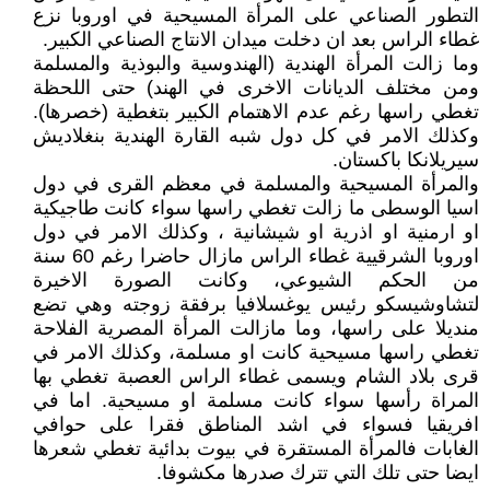
التطور الصناعي على المرأة المسيحية في اوروبا نزع
غطاء الراس بعد ان دخلت ميدان الانتاج الصناعي الكبير.
وما زالت المرأة الهندية (الهندوسية والبوذية والمسلمة
ومن مختلف الديانات الاخرى في الهند) حتى اللحظة
تغطي راسها رغم عدم الاهتمام الكبير بتغطية (خصرها).
وكذلك الامر في كل دول شبه القارة الهندية بنغلاديش
سيريلانكا باكستان.
والمرأة المسيحية والمسلمة في معظم القرى في دول
اسيا الوسطى ما زالت تغطي راسها سواء كانت طاجيكية
او ارمنية او اذرية او شيشانية ، وكذلك الامر في دول
اوروبا الشرقيية غطاء الراس مازال حاضرا رغم 60 سنة
من الحكم الشيوعي، وكانت الصورة الاخيرة
لتشاوشيسكو رئيس يوغسلافيا برفقة زوجته وهي تضع
منديلا على راسها، وما مازالت المرأة المصرية الفلاحة
تغطي راسها مسيحية كانت او مسلمة، وكذلك الامر في
قرى بلاد الشام ويسمى غطاء الراس العصبة تغطي بها
المراة رأسها سواء كانت مسلمة او مسيحية. اما في
افريقيا فسواء في اشد المناطق فقرا على حوافي
الغابات فالمرأة المستقرة في بيوت بدائية تغطي شعرها
ايضا حتى تلك التي تترك صدرها مكشوفا.