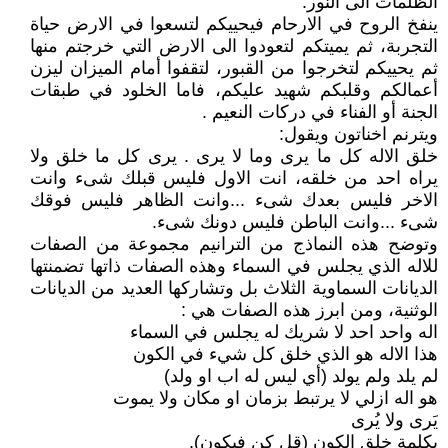
الظلمات الى النور.
ينفخ الروح في الارحام فيحييكم لتسعوا في الارض حياة
التجربة، ثم يميتكم لتعودوا الى الارض التي خرجتم منها
ثم يحييكم لتخرجوا من القبور، لتقفوا أمام الميزان ليزن
أعمالكم وقلبكم شهيد عليكم، فاما الخلود في طبقات
الجنة أو الفناء في دركات النعيم .
ويترنم اخناتون ويقول:
خلق الاله كل ما يرى وما لا يرى . يرى كل ما خلق ولا
يراه احد من خلقه، انت الاول فليس قبلك شىء وانت
الاخر فليس بعدك شىء ...وانت الظاهر فليس فوقك
شىء ...وانت الباطن فليس دونك شىء.
وتوضح هذه النماذج من الترانيم مجموعة من الصفات
للاله الذي يجلس في السماء وهذه الصفات ذاتها تضمنتها
الديانات السماوية الثلاث بل وتشاركها العديد من الديانات
الوثنية، ومن ابرز هذه الصفات هي :
اله واحد احد لا شريك له يجلس في السماء
هذا الاله هو الذي خلق كل شيء في الكون
لم يلد ولم يولد (أي ليس له اب او ولد)
هو اله ازلي لا يرتبط بزمان او مكان ولا يموت
يَرى ولا يُرى
بكلمة خلق الكون (قل كن فيكون).