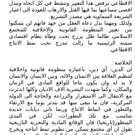
الاقطاعي ترفض هذا التغيير وتنشط في كل اتجاه وتبذل
اقصى مساعيها بما فيها القتل والارهاب للعودة الى اعتبار
الشريعة السماوية هي مصدر التشريع.
ولذلك ومهما بذل دعاة العقل من جهد فانهم لن يتمكنوا
من تغيير المنظومة القانونية والاخلاقية للمجتمع
الاسلامي طالما ظل يرزح تحت وطأة نظام اقتصادي
سمته الرئيسية ما زالت تندرج تحت نمط الانتاج
الاقطاعي.
الخلاصة :
ان الدين، أي دين، باعتباره منظومة قانونية واخلاقية
لتنظيم العلاقة بين الانسان والاله، وبين الانسان والانسان
لا بد له وان يكون نتاجا للواقع المادي في الزمان
والمكان، وكما شهدت البشرية الاف الاديان وكلها اندثرت
مع الانتقال الى الاستقرار والزراعة والحاجة الى الدولة
المركزية، فان ما تبقى منها قد يندثر يوما مع الارتقاء
والتطور في انماط الانتاج وربما تاتي ديانات جديدة
تتناسب مع تلك التطورات، لكن في المدى
المنظور(تاريخيا) فان الوقائع المادية والتجربة التاريخية
تقول ان أي مجتمع يتمكن من تطوير نمط انتاجه ويخرج