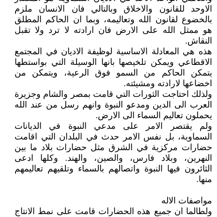
الاوحد للقانون والاخلاق وبالتالي فان الانسان ملزم
بالخضوع لقانون الله وتعاليمه، وبما ان الحاكم المطلق
هو ممثل الله على الارض فان ارادته لا ترد ولا تقبل
النقاش.
هذه هي المعادلة الاساسية لوظيفة الاديان في المجتمع
الاقطاعي ويمكن تلخيصها بانها الوسيلة التي بواستطها
يتمكن الحاكم من السمو فوق الرعية، ويتمكن من
اخضاعها لارادته ومشيئته.
ولذلك احتاجت الثورات التي قامت بمصر والشام وجزيرة
العرب الى الدين ومدعو النبوة وانهم رسل من عند الله
يحملون تعاليم السماء الى الارض.
ولم يقتصر الامر على مدعي النبوة في الديانات
السماوية، بل نفس الامر حدث في البلدان التي اقامت
حضارات مركزية في الشرق مثل حضارات بلاد ما بين
النهرين، وبلاد فارس، والصين، والهند. وكلها ادعى
الثائرون فيها النبوة واتصالهم بالسماء وتلقيهم تعاليمهم
منها.
مواصفات الاله
ولطالما ان جميع هذه الحضارات قامت على نمط الانتاج