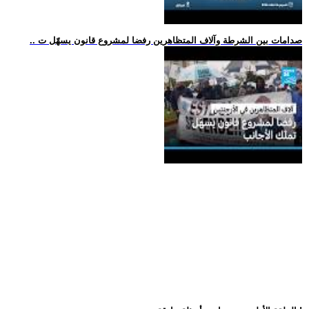
.. صدامات بين الشرطة وآلاف المتظاهرين رفضا لمشروع قانون يسهّل ت