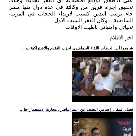
على الاطلاق دوافع اقتصادية اي الفقر تحديدا وهناك
تحقيق اجراه فريق من وكالتنا في عدة دول منها مصر
جاء ترتيب التدين كسبب لارتداء الحجاب في المرتبة
السادسة .. وكان الفقر السبب الاول
تحياتي وامنياتي باطيب الاوقات
اخر الافلام
.. شاهدوا أبرز لحظات اللقاء الجماهيري لحزب التقدم والاشتراكية ب
.. فصل المقال | سامي النصف عن -عبد الناصر-: محاربة الاستعمار -ط