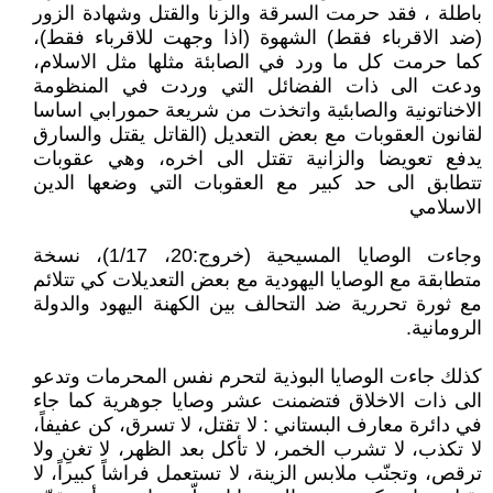
باطلة ، فقد حرمت السرقة والزنا والقتل وشهادة الزور
(ضد الاقرباء فقط) الشهوة (اذا وجهت للاقرباء فقط)،
كما حرمت كل ما ورد في الصابئة مثلها مثل الاسلام،
ودعت الى ذات الفضائل التي وردت في المنظومة
الاخناتونية والصابئية واتخذت من شريعة حمورابي اساسا
لقانون العقوبات مع بعض التعديل (القاتل يقتل والسارق
يدفع تعويضا والزانية تقتل الى اخره، وهي عقوبات
تتطابق الى حد كبير مع العقوبات التي وضعها الدين
الاسلامي
وجاءت الوصايا المسيحية (خروج:20، 1/17)، نسخة
متطابقة مع الوصايا اليهودية مع بعض التعديلات كي تتلائم
مع ثورة تحررية ضد التحالف بين الكهنة اليهود والدولة
الرومانية.
كذلك جاءت الوصايا البوذية لتحرم نفس المحرمات وتدعو
الى ذات الاخلاق فتضمنت عشر وصايا جوهرية كما جاء
في دائرة معارف البستاني : لا تقتل، لا تسرق، كن عفيفاً،
لا تكذب، لا تشرب الخمر، لا تأكل بعد الظهر، لا تغنِ ولا
ترقص، وتجنّب ملابس الزينة، لا تستعمل فراشاً كبيراً، لا