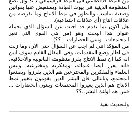
من النمط الاقطاعي الى النمط الراسمالي لا بد وان يضع
المنظومة الدينية في بيوت العبادة ويستعيض عنها بقوانين
وضعية تتناسب والتطور في نمط الانتاج وما يفرضه من
علاقات انتاج (أي علاقات اجتماعية).
هل اكون بما تقدم قد اجبت عن السؤال الذي يحمله
عنوان هذا البحث وهو (من هي القوى التي تغير
المجتمعات.. وتبني الحضارات ...؟؟)
من المؤكد انني لم اجب عن السؤال حتى الان، وما زلت
في اطار وضع المقدمات، وفي المقال القادم سوف ابين
انه كما ان نمط الانتاج يفرز منظومته القانونية والاخلاقية،
فانه يفرز ايضا علمائه، ومفكريه ومخترعيه، وليس
العلماء والمفكرين والمخترعين هم الذين يفرزوا ويصنعوا
المجتمع، وبالتالي فان البشر الذين يقومون بتغيير نمط
الانتاج هم الذين يغيروا المجتمعات ويبنون الحضارات ...
فمن هم اولئك البشر..؟؟
وللحديث بقية