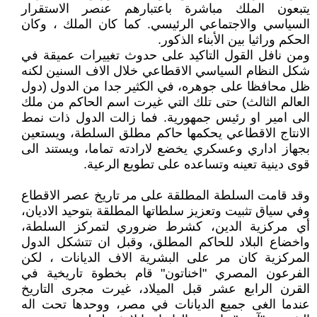
يتبعون الملك مباشرة باعتبارهم عنصر الاستقرار
السياسي والاجتماعي الرئيسي. كما كان الملك ، وكان
الحكم وراثيا بين الأبناء الذكور.
ومن نافل القول التاكيد على حدوث تغييرات عميقة في
شكل النظام السياسي الاقطاعي خلال الاف السنين لكنه
ظل محافظا على جوهره، في الكثير جدا من الدول (دول
العالم الثالث) حتى تلك التي غيرت اسم الحاكم من ملك
الى امير او رئيس جمهورية. فما زالت الدول ذات نمط
الانتاج الاقطاعي يحكمها حاكم مطلق السلطة، ويستعين
بجهاز اداري وعسكري يخضع لارادته تماما، ويستند الى
قوى دينية تعينه وتساعده على تطويع الرعية.
وقد قامت السلطة المطلقة على مر تاريخ عصر الاقطاع
وفي سياق تثبيت وتعزيز سلطاتها المطلقة بتوحيد الاديان،
أي مركزية الدين، كشرط ضروري لتمركز السلطة،
واخضاع البلاد للحاكم المطلق، وقبل ان تتشكل الدول
المركزية كان مر على البشرية الاف الديانات ، لكن
الفرعون المصري "اخناتون" قام بخطوة تاريخية في
القرن الرابع عشر قبل الميلاد، غيرت مجرى التاريخ
عندما الغى جميع الديانات في مصر، ووحدها تحت اله