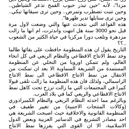
مزدا"، لأنه "حين تبذر حبوب القمح تذعر الشياطين..
وحين تنبت تضطرب وتمرض.. وحين ترى سيقانها تبكي..
وحين ترى سنابلها تدير ظهرها".
هذه القواعد التي نتحدث عنها والتي وضعت لاول مرة
قبل نحو 3000 سنة هل انتهت واندثرت، ام انها ما زالت
مزدهرة وتلعب دورا مركزيا في حياة الكثير من الشعوب
..؟؟
التاريخ يقول ان هذه المنظومة حافظت على بقائها طالما
وجد نمط الانتاج الاقطاعي والنظام الريعي في كل انحاء
العالم، ولم تتمكن اوروبا من التخلي عن المنظومة
المستمدة من الشريعة السماوية الا بعد ان تمكنت من
الانتقال من نمط الانتاج الاقطاعي الى نمط الانتاج
الراسمالي، ولذلك فان هذه المنظومة ما زالت تلقى قبولا
كبيرا في المجتمعات التي ما زالت ترزح تحت كاهل نمط
الانتاج الاقطاعي والريعي كما في بلاد العرب.
وبالرغم مما احدثه النظام الريعي والنظام الكمبرادوري
(وكالات المنتجات الاجنبية) من تغيير طفيف في
المنظومة القانونية والاخلاقية حيث اصبحت الشريعة هي
احد مصادر التشريع في الدساتير العربية وبعض الدول
الاسلامية، الا ان القوى التي يفرزها نمط الانتاج