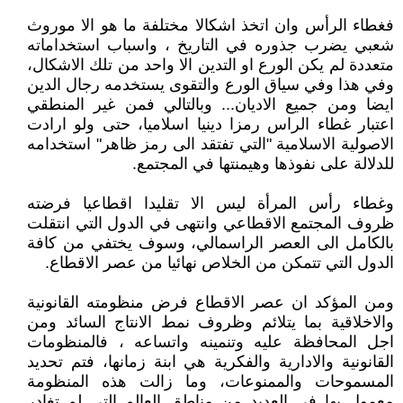
فغطاء الرأس وان اتخذ اشكالا مختلفة ما هو الا موروث
شعبي يضرب جذوره في التاريخ ، واسباب استخداماته
متعددة لم يكن الورع او التدين الا واحد من تلك الاشكال،
وفي هذا وفي سياق الورع والتقوى يستخدمه رجال الدين
ايضا ومن جميع الاديان... وبالتالي فمن غير المنطقي
اعتبار غطاء الراس رمزا دينيا اسلاميا، حتى ولو ارادت
الاصولية الاسلامية "التي تفتقد الى رمز ظاهر" استخدامه
للدلالة على نفوذها وهيمنتها في المجتمع.
وغطاء رأس المرأة ليس الا تقليدا اقطاعيا فرضته
ظروف المجتمع الاقطاعي وانتهى في الدول التي انتقلت
بالكامل الى العصر الراسمالي، وسوف يختفي من كافة
الدول التي تتمكن من الخلاص نهائيا من عصر الاقطاع.
ومن المؤكد ان عصر الاقطاع فرض منظومته القانونية
والاخلاقية بما يتلائم وظروف نمط الانتاج السائد ومن
اجل المحافظة عليه وتنمينه واتساعه ، فالمنظومات
القانونية والادارية والفكرية هي ابنة زمانها، فتم تحديد
المسموحات والممنوعات، وما زالت هذه المنظومة
معمول بها في العديد من مناطق العالم التي لم تغادر