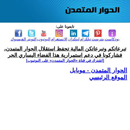
تابعونا على:
بودكاست
بنترست
تيلكرام
لينكدإن
الانستغرام
اليوتيوب
التويتر
الفيسبوك
تبرعاتكم وتبرعاتكن المالية تحفظ استقلال الحوار المتمدن،
فشاركونا في دعم استمرارية هذا الفضاء اليساري الحر
[اشترك في قناة ‫«الحوار المتمدن» على اليوتيوب]
الحوار المتمدن - موبايل
الموقع الرئيسي