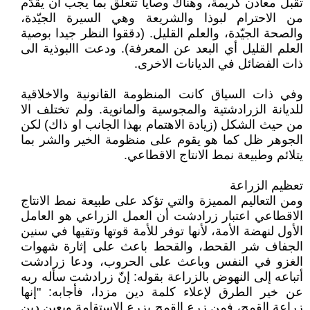
تقبل معادن كريمة، وهناك وصايا تتعلّق بما يجب أن يقدّم
من الاحترام لبوذا والشريعة وهي السيرة الجيّدة،
والصحة الجيّدة، والعلم القليل. (دققوا النظر جيدا بوصية
العلم القليل أي البعد عن المعرفة). ودعت االبوذية الى
ذات الفضائل في الديانات الاخرى.
وفي ذات السياق كانت المنظومة القانونية والاخلاقية
للديانة الزرادشتية والمجوسية والمانوية. ولم تختلف الا
من حيث الشكل (زيادة الاهتمام بهذا الجانب او ذاك) لكن
الجوهر ظل كما هو يقوم على منظومة الخير والشر بما
يتلائم وطبيعة نمط الانتاج الاقطاعي.
تعظيم الزراعة
ومن التعاليم المميزة والتي تؤكد على طبيعة نمط الانتاج
الاقطاعي اعتبار زرادشت أن العمل الزراعي هو العامل
الأول لنهضة الأمة، لأنها توفر للأمة قوتها وتقيها في سنين
الجفاف شر القحط، والقحط باعث على إثارة شهوات
الغزو في النفس وباعث على الحروب، ودعا زرادشت
أتباعه إلى النهوض بالزراعة بقوله: إنّ زرادشت سأله ربه
عن خير الطرق لإعلاء كلمة دين مزدا، فأجابه: "إنها
زراعة القمح، فمن زرع القمح يزرع الاستقامة ويعين دين