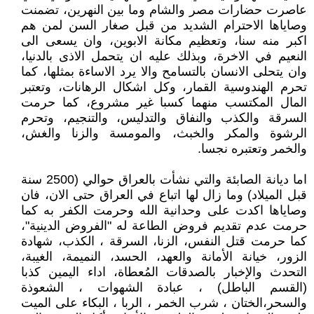
عاصرت حضارات مصر والشام وما بين النهرين، تضمنت
وصاياها الاحترام الشديد من قبل صغار السن لمن هم
اكبر منه سنا، وتعظيم مكانة الابوين، وان يسعى الى
النعيم في الاخرة، وبذلك عليه ان يتحمل الاذى بالدنيا،
وان يتحلى الانسان بالتسامح والا يرد الاساءة بمثلها، كما
تحرم الهندوسية القمار، وكل اشكال الرهانات، وتعتبر
المال المكتسب منهما كسبا غير مشروع، كما حرمت
السرقة والكذب والنفاق والتدليس، والتنجيم، وتحرم
الرشوة والمكر والخبث، والمومسة والزنا والغش،
والخمر وتعتبره نجسا.
اما ديانة الصابئة والتي نشأت بالعراق حوالي (2500 سنة
قبل الميلاد) وما زال لها اتباع في العراق حتى الان، فان
وصاياها اكدت على وحدانية الله وحرمت الكفر به كما
حرمت عدم تقديم فروض الطاعة له "الفروض الدينية"،
كما حرمت قتل النفس، الزنا، السرقة ، الكذب، شهادة
الزور، خيانة الأمانة والعهد، الحسد، النميمة، الغيبة،
التحدث والإخبار بالصدقات المُعطاة، اداء اليمين كذبا
(القسم الباطل) ، عبادة الشهوات ، الشعوذة
والسحر،الختان ، شرب الخمر ، الربا ، البكاء على الميت