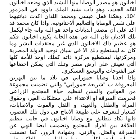
اخناتون هو مصدر الوصايا منها النشيد الذي وضعه اخناتون
للاله الجديد، وهو ذات نشيد الملك داوود في المزمور
104، وهكذا فعل عيسى ومحمد اللذان اكدت ديانتيهما
على نفس الوصايا والتعاليم الاخناتونية، واذا كان محمد قد
اكد على ان مصدر الديانات واحد هو الله وانه جاء ليكمل
تلك الاديان فان الله في هذه الحالة يكون اخناتون فكم
هو عظيم ذاك الاخناتون الذي غير معتقدات البشر وما
كان له ليستطيع ذلك الا في سياق توحيد الدولة المصرية
ومركزتها، ليستطيع مركزة ذاته كملك اوحد للأمة كلها
التي تعيش على ارض مصر وتلك التي يمكن اخضاعها
عبر الفتوحات والتوسع العسكري.
واذا اخذنا وصايا حمورابي في بلاد ما بين النهرين
المعروفة ب "شريعة حمورابي" والتي تضمنت مجموعة
من القوانين والسنن لتنظيم حياة المجتمع الزراعي
فحرمت السرقة او الاعتداء على ممتلكات الغير، وحقوق
المرأة والطفل والعبيد، و القتل والموت والاصابات،
كمعيار للتعرف على طبيعة الانتاج في دول تلك العصور،
فانها تكاد تتطابق مع وصايا اخناتون في جانب تنظيم
العلاقة بين افراد المجتمع وتضمنت ايضا النهي عن
السرقة والقتل، والزنى، وشهادة الزور، كما تضمنت