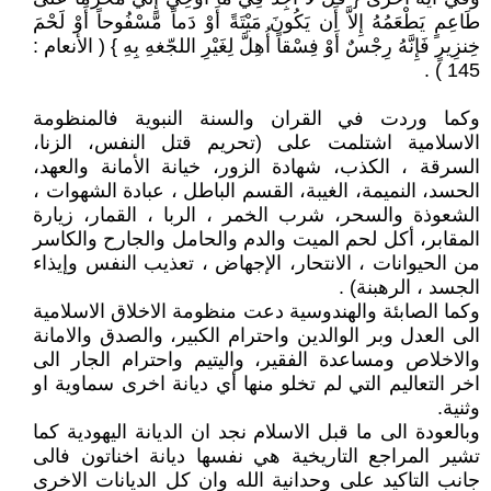
طَاعِمٍ يَطْعَمُهُ إِلاَّ أَن يَكُونَ مَيْتَةً أَوْ دَماً مَّسْفُوحاً أَوْ لَحْمَ
خِنزِيرٍ فَإِنَّهُ رِجْسٌ أَوْ فِسْقاً أُهِلَّ لِغَيْرِ اللجّغهِ بِهِ } ( الأنعام :
145 ) .
وكما وردت في القران والسنة النبوية فالمنظومة
الاسلامية اشتلمت على (تحريم قتل النفس، الزنا،
السرقة ، الكذب، شهادة الزور، خيانة الأمانة والعهد،
الحسد، النميمة، الغيبة، القسم الباطل ، عبادة الشهوات ،
الشعوذة والسحر، شرب الخمر ، الربا ، القمار، زيارة
المقابر، أكل لحم الميت والدم والحامل والجارح والكاسر
من الحيوانات ، الانتحار، الإجهاض ، تعذيب النفس وإيذاء
الجسد ، الرهبنة) .
وكما الصابئة والهندوسية دعت منظومة الاخلاق الاسلامية
الى العدل وبر الوالدين واحترام الكبير، والصدق والامانة
والاخلاص ومساعدة الفقير، واليتيم واحترام الجار الى
اخر التعاليم التي لم تخلو منها أي ديانة اخرى سماوية او
وثنية.
وبالعودة الى ما قبل الاسلام نجد ان الديانة اليهودية كما
تشير المراجع التاريخية هي نفسها ديانة اخناتون فالى
جانب التاكيد على وحدانية الله وان كل الديانات الاخرى