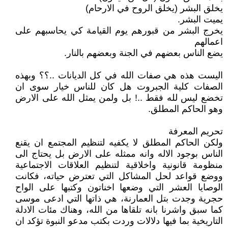
يخلق البشر (يخلق الروح في الارحام)
يميت البشر.
يخرج البشر من قبورهم يوم القيامة كي يحاسبهم على
اعمالهم
يضع الناس بعضهم في الجنة وبعضهم بالنار.
اليست هذه هي صفات الله في كل الديانات ..؟؟ وبهذه
الصفات كلية الجبروت هل كان للناس خيار سوى ان
تخضع ليس لله فقط ..! بل ولمن يمثل الله على الارض
وهو الحاكم المطلق.
تحريم المعرفة
ولكن الحاكم المطلق لا يكفيه لتنظيم المجتمع ان يقنع
الناس بوجود الاله وانه ممثله على الارض بل يحتاج الى
منظومة قانونية واخلاقية لتنظيم العلاقات الاجتماعية
ووضع قواعد لحل المشاكل التي تعترض حياته، فكانت
الوصايا العشر التي وضعها اخناتون وكتبها على الواح
حجرية وجدت بتل العمارنة، هي ذاتها التي ادعى موسى
كما سبق واشرنا بانه تلقاها من الله، وهناك مئات الادلة
التاريخية بما فيها دلالات وردت بكتب مدعو النبوة تؤكد ان