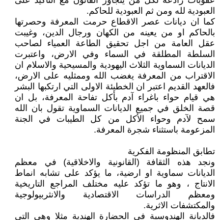
عقوبات رادعة لكل من يتجاوز القانون مع التاكيد على
العبودية لله ومن ثم العبودية للحاكم.
كما ان ديانات عصر الاقطاع حرمت المعرفة وحصرتها
بالحاكم او من يعينه من الكهان ورجال الدين، وغيبت
عقل العامة من اجل تحقيق الطاعة العمياء لصاحب
السلطة المطلقة في السماء وفي الارض، واعتبرت
الديانات السماوية الثلاث اليهودية والمسيحية والاسلام ان
الاقتراب من المعرفة يغضب الله وممثليه على الارض،
فالعهد القديم اعتبر ان الخطيئة الاولى التي ارتكبها البشر
هي قيام حواء باغراء آدم بأكل تفاحة المعرفة، بل ان
قصة الخلق في جميع الديانات السماوية تقول بان الله
سمح لآدم وحواء الأكل من كل الطيبات في الجنة
المزعومة باستثناء شجرة المعرفة.
تطابق المنظومة الفكرية
ونجد هذه الثقافة (القانونية والاخلاقية) في معظم
الديانات سماوية او ارضية، ما يؤكد على تشابه انماط
الانتاج ، وهو ما تؤكد عليه مختلف المراجع التاريخية
ومعظم الدراسات الاقتصادية والانثربيولوجية
والمكتشفات الاثرية.
فالديانة الهندوسية في الحضارة الهندية مثلا وهي التي