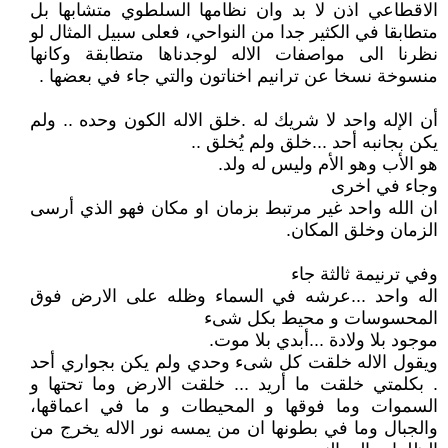
الاقطاعي اذن لا بد وان نظامها السلطوي متشابها بل
متطابقا في الكثير جدا من النواحي، فعلى سبيل المثال لو
نظرنا الى مواصفات الاله لوجدناها متطابقة وكانها
منسوخة نسخا عن ترانيم اخناتون والتي جاء في بعضها .
أن الإله واحد لا شريك له .خلق الاله الكون وحده .. ولم
يكن بجانبه أحد ...خلق ولم يُخلق ..
هو الأب وهو الأم وليس له ولد.
وجاء في اخرى
ان الله واحد غير مرتبط بزمان او مكان فهو الذي أرسى
الزمان وخلق المكان.
وفي ترنيمة ثالثة جاء
اله واحد ...عرشه في السماء وظله على الارض فوق
المحسوسات و محيط بكل شىء
موجود بلا ولادة ...أبدي بلا موت.
ويقول الاله خلقت كل شىء وحدي ولم يكن بجواري أحد
. بكلمتي خلقت ما أريد ... خلقت الارض وما تحتها و
السموات وما فوقها و المحيطات و ما في اعماقها،
والجبال وما في بطونها ان من يمسه نور الاله يخرج من