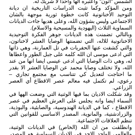
الشمس "آتون" واعتبره الها واحدا لا شريك له.
ومن المؤكد وكما تثبت الدراسات التاريخية ان ديانة
التوحيد الأخناتونية كانت خطوة ثورية موجهة بالشان
الاجتماعي وليس بشؤون الله، وعلى هديها جاءت الديانات
السماوية الثلاث (اليهودية والمسيحية والاسلام).
وبالتالي تضمنت هذه الديانات جوهر الفكرة التوحيدية
الاخناتونية للاله، التي تضمنتها الوصايا العشر لاخناتون،
والتي كشفت عنها الحفريات في تل العمارنة، وهي ذاتها
التي ادعى موسى ان الله كلمه على جبل الطور واعطاها
له، وهي ذات الوصايا التي ادعى عيسى ايضا انها من عند
الله، ولا تختلف وصايا محمد عن الوصايا العشر الا بقدر
ما احتاجت لتعديل كي تتناسب مع مجتمع تجاري –
رعوي، لم تكتمل فيه معالم عصر الاقطاع أي العصر
الزراعي.
وقد شكلت الاديان بما فيها الوثنية التي وضعت الهها في
السماء ايضا وانه يجلس على العرش العظيم في عصر
الاقطاع ، كما في الديانة الهندوسية، والصابئية، والبوذية،
والزرادشتية، والمانوية، المصدر الاساسي للقوانين التي
تنظم العلاقات الاجتماعية.
وانطلقت من ان الله (الخاص) في الديانات الوثنية،
والعالمي الواحد الاحد في الاديان السماوية هو المصدر