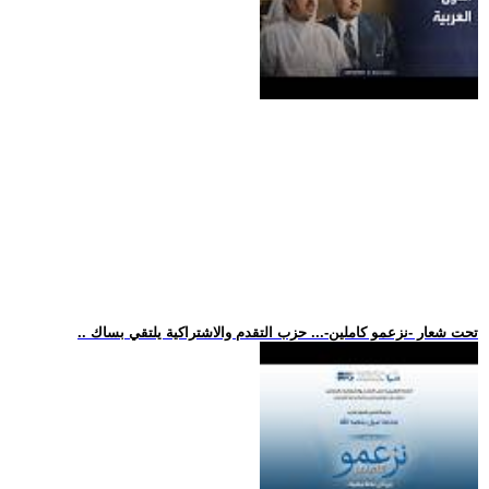
.. تحت شعار -نزعمو كاملين-... حزب التقدم والاشتراكية يلتقي بساك