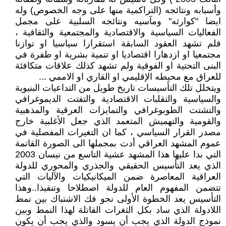
وأسبابه ونتائجه (التراكمية منها على وجه الخصوص) وله
ايضا "كوارثه" ومآسيه ونتائجه السلبية على مجمل
الفعاليات السياسية والاقتصادية والمجتمعية والثقافية ،
فلم تشهد العقود السابقة استقرارا سياسيا او توازنا
مجتمعيا او ازدهارا اقتصاديا او تنمية بشرية او طفرة في
البنى التحتية او الفوقية ولم تشهد كذلك علاقات متكافئة
للعراق مع محيطه الإقليمي او القاري او الاممي ...
ويتخلل تلك التأسيسات تاريخ طويل من التداعيات البنيوية
والسياسية والتقلبات الاقتصادية والتفتت الديموغرافي
والتشتت الطوبوغرافي والتمايزات العرقية والمذهبية
والقومية والتهميش المتعمد الذي جعل الأغلبية خارج
مصدر القرار السياسي ، كما ان التغيرات المفصلية في
عموم المشهد العراقي أدت بمجملها الى الصورة القاتمة
التي بدا عليها هذا المشهد عشية التاسع من نيسان 2003
الذي يعد التأسيس الحقيقي والجذري والمحوري للدولة
العراقية المعاصرة ضمن الميكانيكيات والآليات التي
تتضمن المفهوم العام للدولة اصطلاحا وتنفيذا..وهذا
التأسيس يعد الخطوة الأولى نحو فك الاشتباك بين نمط
اللادولة الذي ساد بكل الثغرات القاتلة لهذا النمط وبين
نموذج الدولة الذي يجب أن يسود والذي يجب أن يكون