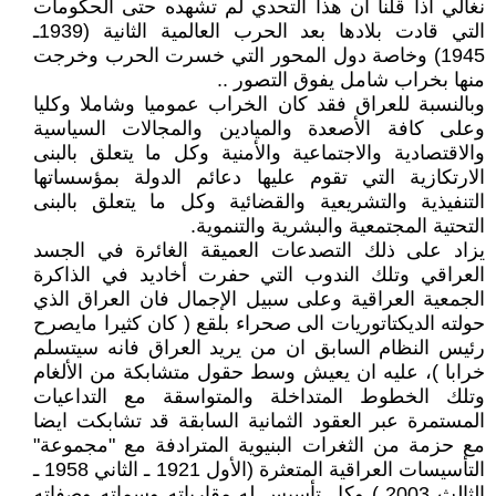
نغالي اذا قلنا ان هذا التحدي لم تشهده حتى الحكومات
التي قادت بلادها بعد الحرب العالمية الثانية (1939ـ
1945) وخاصة دول المحور التي خسرت الحرب وخرجت
منها بخراب شامل يفوق التصور ..
وبالنسبة للعراق فقد كان الخراب عموميا وشاملا وكليا
وعلى كافة الأصعدة والميادين والمجالات السياسية
والاقتصادية والاجتماعية والأمنية وكل ما يتعلق بالبنى
الارتكازية التي تقوم عليها دعائم الدولة بمؤسساتها
التنفيذية والتشريعية والقضائية وكل ما يتعلق بالبنى
التحتية المجتمعية والبشرية والتنموية.
يزاد على ذلك التصدعات العميقة الغائرة في الجسد
العراقي وتلك الندوب التي حفرت أخاديد في الذاكرة
الجمعية العراقية وعلى سبيل الإجمال فان العراق الذي
حولته الديكتاتوريات الى صحراء بلقع ( كان كثيرا مايصرح
رئيس النظام السابق ان من يريد العراق فانه سيتسلم
خرابا )، عليه ان يعيش وسط حقول متشابكة من الألغام
وتلك الخطوط المتداخلة والمتواسقة مع التداعيات
المستمرة عبر العقود الثمانية السابقة قد تشابكت ايضا
مع حزمة من الثغرات البنيوية المترادفة مع "مجموعة"
التأسيسات العراقية المتعثرة (الأول 1921 ـ الثاني 1958 ـ
الثالث 2003 ) وكل تأسيس له مقارباته وسماته وصفاته