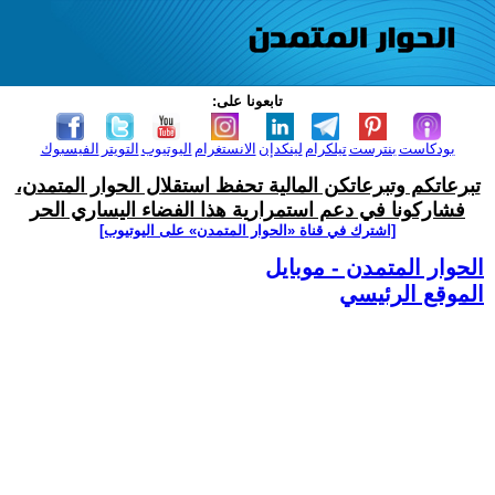
تابعونا على:
بودكاست
بنترست
تيلكرام
لينكدإن
الانستغرام
اليوتيوب
التويتر
الفيسبوك
تبرعاتكم وتبرعاتكن المالية تحفظ استقلال الحوار المتمدن،
فشاركونا في دعم استمرارية هذا الفضاء اليساري الحر
[اشترك في قناة ‫«الحوار المتمدن» على اليوتيوب]
الحوار المتمدن - موبايل
الموقع الرئيسي