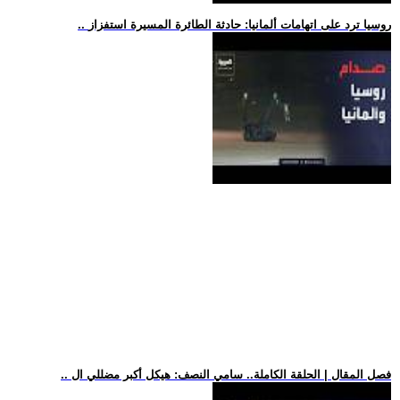
.. روسيا ترد على اتهامات ألمانيا: حادثة الطائرة المسيرة استفزاز
.. فصل المقال | الحلقة الكاملة.. سامي النصف: هيكل أكبر مضللي ال