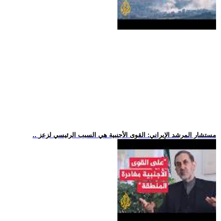
.. مستشار المرشد الإيراني: القوى الأجنبية هي السبب الرئيسي لزعز