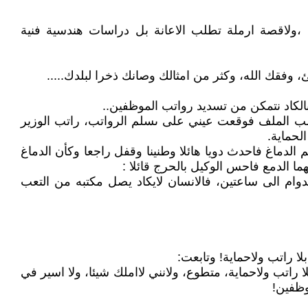
،ولاقصة ارملة تطلب الاعانة بل دراسات هندسية فنية
 وفقك الله، وكثر من امثالك وصانك ذخرا لبلدك.....
بالكاد نتمكن من تسديد رواتب الموظفين..
اقلب الملف فوقعت عيني على ىسلم الرواتب، راتب الوزير
حماية.
لدماغ فاحدث دويا هائلا وطنينا وقفل راجعا وكأن الدماغ
 الدمع فاحس الوكيل بالحرج قائلا :
دوام الى ساعتين، فالانسان لايكاد يصل مكتبه من التعب
ا راتب ولاحماية! وتابعت:
راتب ولاحماية، متطوع، ولانني لااملك شيئا، ولا اسير في
وظفين!