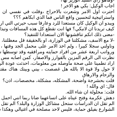
-وماهو راي السيد الوزير بها؟
اجاب الوكيل: بكي هو الاخر !
احترت اول الامر وشعرت بالاحراج ،وقلت في نفسي ان الام
واستراتيجية لتحسين واقع الناس فما الذي ابكاهم ؟؟؟
ويبدو ان الوكيل كان مستعدا للرد وعارفا سبب حيرتي التي
كيف تريدنا ان لانبكي؟ فها انت تقطع كل هذه المسافات وتبذل
-معنى ذلك انكم تناقشونها الان استعدادا للتنفيذ؟
-لا مع الاسف، مشكلتنا في الوزارة، او بالحقيقة قل معظلتنا،
وناولني سجلا كبيرا ، ولم اخذ الامر على محمل الجد وقتها
ورواتب اربعة عشر من افراد حمايته ومرافقيه وقد توسطها
نظرت الى الرقم المزين بالفوارز والاصفار، كمن اصابه مس ، 
اراد تطمينا على صحة ماوصله من معلومات، احدثت عودة الرقم
لا حول ولا قوة الا بالله هل غصصت ، بيني وبينك هناك مقتر
والزحام والارهاق
قلت بحشرجة واضحة، المشكله، مشكلة، مخصصات، اذن؟
قال: اي والله !
قلت: محلولة ان شاء الله.
دهش عكرمة وفتح عيناه على اتساعهما ضانا ربما انني احمل امرا
الم تقل ان الدراسات ستحل مشاكل الوزارة والبلد؟ الم تقل ان
الشوارع بفيلق حماية، فليس لاحد مصلحة في اغتيالي وهكذا 