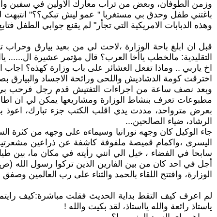
وزمن الطوفان، وبعض من تراب معارك الاولين في سفين والجمل
باغتني طفل وحدق بي مستغربا " عمو ليش تبكي؟؟" انتبهت لنف
وهذه الدبابات الامريكية التي تجأر" لم يقنع جوابي الطفل فتا
قبل ان ابلغ باحة الوزارة ،لاحت لي من بعيد بيارق وحراب ت
التقليدية: مالخطب ياأخا العرب؟ قال مؤتمر عشيرة ال...... ياا
اخ ياربي .. وماذا تفعل العشائر على باب وزارة كهذه؟ اجاب
اخترقت كومة الدشاديش واللحى ورائحة الاجساد والبيارق بصعو
وبعد نصف ساعة من اجراءات التفتيش قدم رجل فرحب بي قائل
مطبوعات تعرف بنشاط الوزارة ومشاريعها يمكن لي ان اطالعها
بعرض مترواحد، مددت يدي اقلب الكتب جزء تبارك، اعوذ با
الرشاد، ضياء الصالحين...
جاء الوكيل كان وجهه نورانيا وسيماءه على وجهه من كثرة ا
اليسرى ،واكمام قميصة ملفوفة كاشفة عن ذراعين مشعرتين ما
سابحا في الفضاء ، خيل الي انني رأيته في مكان ما، بين ط
أجل في احد كان من بين الفارين الذين تركوا رسول الله (ص
الوزارة، وافتتح اللقاء بالحمد والثناء على رب العالمين وصفق
لم اعرف كيف التقط بداية الحديث فقلت مباشرة:كيف رايتم مق
ياستاذ رائعة والله يااستاذ، لقد بكيت والله !