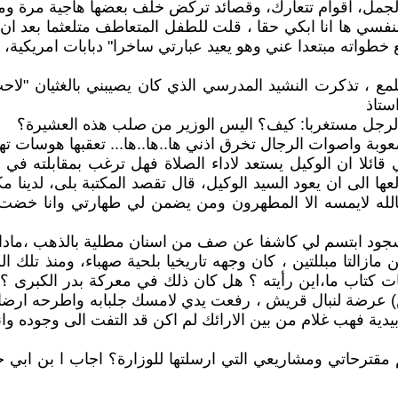
، اقوام تتعارك، وقصائد تركض خلف بعضها هاجية مرة ومادحة 
سي ها انا ابكي حقا ، قلت للطفل المتعاطف متلعثما بعد ان ب
بع خطواته مبتعدا عني وهو يعيد عبارتي ساخرا" دبابات امريكية، 
لمع ، تذكرت النشيد المدرسي الذي كان يصيبني بالغثيان "لاح
ستاذ
 الرجل مستغربا: كيف؟ اليس الوزير من صلب هذه العشيرة؟
بة واصوات الرجال تخرق اذني ها..ها..ها... تعقبها هوسات تهز
ا ان الوكيل يستعد لاداء الصلاة فهل ترغب بمقابلته في ال
 الى ان يعود السيد الوكيل، قال تقصد المكتبة بلى، لدينا م
لله لايمسه الا المطهرون ومن يضمن لي طهارتي وانا خضت 
لسجود ابتسم لي كاشفا عن صف من اسنان مطلية بالذهب ،مادا 
زالتا مبللتين ، كان وجهه تاريخيا بلحية صهباء، ومنذ تلك 
يات كتاب ما،اين رأيته ؟ هل كان ذلك في معركة بدر الكبرى 
) عرضة لنبال قريش ، رفعت يدي لامسك جلبابه واطرحه ارضا 
 بيدية فهب غلام من بين الارائك لم اكن قد التفت الى وجوده وان
ترحاتي ومشاريعي التي ارسلتها للوزارة؟ اجاب ا بن ابي خويل