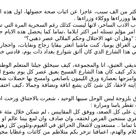
لاكثر من الف سبب، عاجزا عن اثبات صحة حصولها، اول هذه 
 ووزراءها ووكلاء وزراءها .
ب الادب الساخر، لانها ليست كذلك رغم السخرية المرة التي 
مؤلم تستله امر اكثر ايلاما ،تماما كما يحصل هذه الايام ح
 "وهل ان عهد الاحتلال وحكم الملالي عصر ذهبي؟"
العراق يوميا، كنت ماشيا اتعثر ببقايا زجاج ونفايات، واحج
لعتيق، انا والمجموعة، كيف سيخلق جيلنا المتعلم الوطني، ا
 اتذكر كيف كان هذا الشارع الفسيح يعبق عصر كل يوم بضوع ا
وامزجها بعصارة ورق الليمون باصابعي وامسح بها خصلات شع
يته لاحقا، كل شئ كان يشع اناقة ونضافة وجمالا ،كيف اخت
 بلزوجة ليس الوحل سببها الوحيد ، شعرت بالاختناق ورحت اس
تقطر ياسا ومرارة :
 على كل الصعد، ووفق كل المقاييس ، لم نتمكن خلال مئة عام
ي سنتحين الفرص لخنقه، وان صادف وان لمع بيننا عالم او اد
اما .. مستعدون لاشعال الحرائق في الغيوم،وتلوين كل زهور ا
كلام والهدم، اعماقنا تزخر بكم متلاطم من كائنات وعظايا م