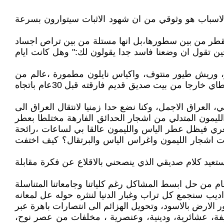
الاسباب هو وثوقي من ان شهود الاثبات سيتوارون بسرعة
تقطر من بين سطورها،بل انها مستلة من بين تراص اجساد
ين تقول ان وضعنا فاسد جدا يقولون لك:" وهل كانت ايام
ار، وريش طيور منتوف، واكياس نايلون مطمورة ،عالم من
الخراب يشير الى فوضى الحياة وعودتها الى بدايتها الاولى، في هذا الشارع الذي كان أانق شوارع بغداد ذات يوم، قادتني خطاي خارجا من بيت صديق قديم فارقته قبل 30عام باتجاه
لعراق الاجمل، وكنا نضع حدا زمنيا لانتقال العراق الى
لليمون المتدلي من اشجار الحدائق الفارهة مختلطا بعطر
ري فيظل عطر الياس والليمون عالقا بي لساعات ،رائحة
فت اشجار الليمون واغراس الياس والبرتقال؟ كيف اختفت
تعيد كلام صديقي الذي ينصحني بالاقلاع عن فكرة مقابلة
 من حل ابسط المشاكل رغم كلياتنا وجامعاتنا المتناسلة
يب سنجمع كل تراب وغبار الدنيا لننثره حوله عل لمعانه
لارض بالاسود، وتحويل الهزائم الى انتصارات باهرة عبر
خيفة، عشائرية، ودينية، وعنصرية ، مخلفات من عصر نوح،