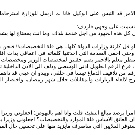
ر قد التبس على الوكيل فانا لم ارسل للوزارة استرحاما 
 ارتسمت على وجهي فاردف:
 كل هذه الجهود من اجل خدمة بلدك، وما انت بمحتاج لها بشئ،
 او قل كارثة وزارات الدولة كلها.. هي قلة التخصيصات!! فنحن 
 ، وحتى اخفي الصدمة التي احدثتها كلماته في اعماقي بدات 
 سطر معلم بالاحمر يضم حقلين لمخصصات الوزير ومخصصات ال
قرع الرقم الطويل اذنى الوسطى ودلف الى الاذن الداخلية ثم ا
 من تلافيف الدماغ تيبسا في حلقي، ويبدو ان عيني قد داهمهما
ح لالغاء الزيارات والمقابلات خلال شهر رمضان، واختصار ال
 برصد مبالغ التنفيذ، قلت وانا اهم بالنهوض: اجعلوني وزيرا بل
 العائق الاساس قلة الموارد والتخصيصات؟ اجعلوني وزيرا بلا 
سنوفر الملايين التي ساصرف مايزيد منها على تحسين حال الم