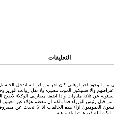
التعليقات
 من الوجود اخر ارهابي كان اخر من قرا اية ليدخل الجنة بل
عتراضهم والا فسيكون الموت مصيره ولا تقل رواتب الوزير وحم
السنوية عن ثلاثة مليارات واذا اضفنا مصاريف الوكلاء لاصبح
ن قبل رئيس الوزراء فما بالكم ان معظم هؤلاء غير معينين اص
مفتشون العموميون ازاء هذه الخالفات انا لا اتحدث عن مص
ليكن الله في عون البلد واهله