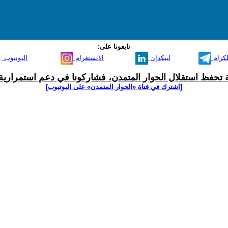
تابعونا على:
لكرام
لينكدإن
الانستغرام
اليوتيوب
ية تحفظ استقلال الحوار المتمدن، فشاركونا في دعم استمرارية 
[اشترك في قناة ‫«الحوار المتمدن» على اليوتيوب]