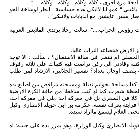
مرة اخرى ، كلام وكلام...وكلام ..وكلام....."
اغتني " عمو انا لاابكي هذه حساسية ، انظر لوساخة الجو
صار سنين عايشين مع الدبابات ولانبكي" .
ت رؤوس الحراب...."، سالت رجلا يرتدي الملابس العربية
 الارض فيتصاعد التراب عاليا.
مصلى ام تنتظر في صالة الاستقبال؟ ، سألت : الا توجد
كتبة وقادني الى ركن تراصت فيه كتيبات على ثلاثة رفوف
بنصف اوحال بغداد؟ تفسير الجلالين، الارشاد لمن طلب
كفا مسلحة بخواتم ثقيلة ومسبحته تتراقص بين اصابع يده
اللحظة شعرت كما لو كنت ساقطا من حافة الكرة الارضية
؟ كلا في الصغرى بل في معركة احد ،بلى في معركة احد،
فرايته يعرف نفسة: عكرمة بن ابي خويلد الانصاري وكيل
حنى الغلام ليسمع مااراد سيده.
د الانصاري وكيل الوزارة، وهو يمرر يده على جبينه: اه