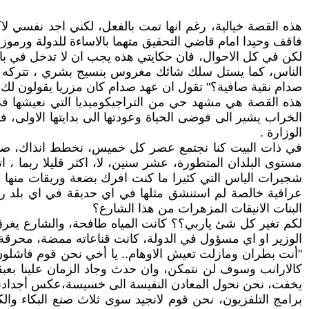
هذه القصة خيالية، رغم انها تمت بالفعل، لكني اجد نفسي 
فاقف وحيدا امام قاضي التحقيق متهما بالاساءة للدولة ورموزها
لكن في كل الاحوال، فان حكايتي هذه يجب ان لا تدخل في با
الناس، كما يستل سلك شائك مغروس بنسيج بشري ، تتركه امر 
صدام نقية صافية؟" تقول ان عهد صدام كان مزريا يقولون لك:
هذه القصة هي مشهد حي من التراجيكوميديا التي نعيشها في 
الوزارة .
في ذات البيت كنا نجتمع عصر كل خميس، نخطط انذاك، صديقي ا
مستوى البلدان المتطورة، عشر سنين، لا، اكثر قليلا ربما ،
شجيرات الياس التي كثيرا ما كنت افرك بضعة وريقات منها 
عراقية خالصة لم استنشق مثلها في اي حديقة في اي بلد را
البنات الانيقات المزهرات من هذا الشارع؟
لكم تغير كل شئ ياربي؟؟ كانت المياه طافحة، والشارع يغرق
الوزير او اي مسؤول في الدولة، كانت قناعاته ممضة، محرقة 
"أنت بطران ومازلت تعيش الاوهام.. يا أخي نحن قوم فاشلون
كالارانب وسوف لن نتمكن، وان حدث وجاد الزمان علينا بعبقر
يخفت، نحن نحول المعادن النفيسة الى خسيسة،عكس أجدادنا تم
برامج التلفزيون، نحن قوم لانجيد سوى ثلاث صنع البكاء وال