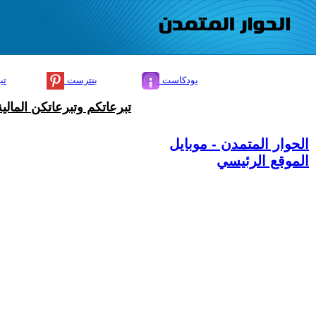
بودكاست
بنترست
تي
تبرعاتكم وتبرعاتكن المال
الحوار المتمدن - موبايل
الموقع الرئيسي