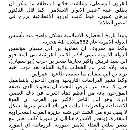
القرون الوسطى، وعاشت خلالها المنطقة ما يمكن ان
يطلق عليه "عصر الانوار الاسلامي" كما قال الدكتور
برهان غليون، فيما كانت اوروبا الاقطاعية ترزح في
"عصر الظلام" .
ويبدأ تاريخ الحضارة الاسلامية بشكل واضح منذ تأسيس
الدولة الاموية عام 662ميلادية 41 هجرية.
وكما هو معروف ان معاوية بن ابي سفيان مؤسس
الدولة الاموية ينتمي لاكبر الاسر القرشية بني امية فهو
ابن سيد قريش واكبر تجارها صخر بن حرب (ابو سفيان)،
وقد ولاه عمر بن الخطاب ولاية الشام بعد موت اخيه
يزيد بن ابي سفيان بما يسمى طاعون عمواس.
وكما تشير الدراسات التاريخية ودون الدخول بالتفاصيل
حتى لا نبتعد عن غرض البحث ان معاوية الذي يصفه
المؤرخون بانه من أعظم دهاة العرب في ذاك العصر،
ادرك وهو ابن التاجر الاكبر بين العرب ان القوة
الاقتصادية والخيرات المادية في بلاد الشام تميزها بشكل
لا يقبل ذرة من الشك عن شبه جزيرة العرب الصحراوية
المقفرة، (وتجدر الاشارة هنا الى ان سوريا كانت تعتبر مع
مصر سلتي الغذاء للامبر اطورية الرومانية اي المورد