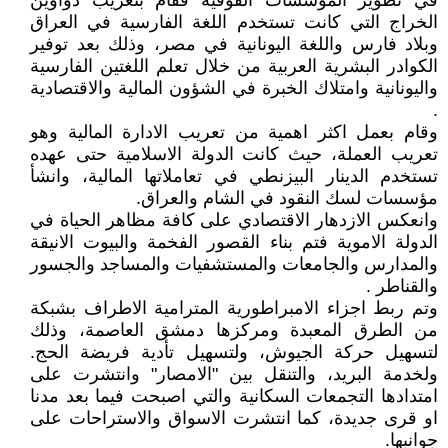
في تطوير المؤسسات الفوقية فقام بتعريب دواوين
الخراج التي كانت تستخدم اللغة الفارسية في العراق
وبلاد فارس واللغة اليونانية في مصر، وذلك بعد توفير
الكوادر البشرية العربية من خلال تعلم اللغتين الفارسية
واليونانية وامتلاك الخبرة في الشؤون المالية والاقتصادية
.
وقام بعمل اكثر اهمية من تعريب الادارة المالية وهو
تعريب العملة، حيث كانت الدولة الاسلامية حتى عهده
تستخدم الدينار البيزنطي في تعاملاتها المالية، وانشأ
مؤسسات لسك النقود في الشام والعراق.
وانعكس الازدهار الاقتصادي على كافة مظاهر الحياة في
الدولة الاموية فتم بناء القصور الفخمة والبيوت الانيقة
والمدارس والجامعات والمستشفيات والمساجد والجسور
والقناطر .
وتم ربط اجزاء الامبراطورية المترامية الاطراف بشبكة
من الطرق المعبدة ومركزها دمشق العاصمة، وذلك
لتسهيل حركة الجيوش، ولتسهيل تأدية فريضة الحج.
ولخدمة البريد، والتنقل بين "الامصار" وانتشرت على
امتدادها التجمعات السكانية والتي اصبحت فيما بعد مدنا
او قرى جديدة، كما انتشرت الاسواق والاستراحات على
جوانبها.