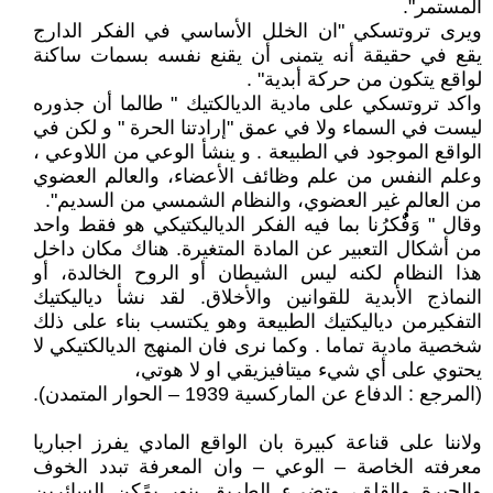
المستمر".
ويرى تروتسكي "ان الخلل الأساسي في الفكر الدارج
يقع في حقيقة أنه يتمنى أن يقنع نفسه بسمات ساكنة
لواقع يتكون من حركة أبدية" .
واكد تروتسكي على مادية الديالكتيك " طالما أن جذوره
ليست في السماء ولا في عمق "إرادتنا الحرة " و لكن في
الواقع الموجود في الطبيعة . و ينشأ الوعي من اللاوعي ،
وعلم النفس من علم وظائف الأعضاء، والعالم العضوي
من العالم غير العضوي، والنظام الشمسي من السديم".
وقال " وَفٌٌُُُكرُنا بما فيه الفكر الدياليكتيكي هو فقط واحد
من أشكال التعبير عن المادة المتغيرة. هناك مكان داخل
هذا النظام لكنه ليس الشيطان أو الروح الخالدة، أو
النماذج الأبدية للقوانين والأخلاق. لقد نشأ دياليكتيك
التفكيرمن دياليكتيك الطبيعة وهو يكتسب بناء على ذلك
شخصية مادية تماما . وكما نرى فان المنهج الديالكتيكي لا
يحتوي على أي شيء ميتافيزيقي او لا هوتي،
(المرجع : الدفاع عن الماركسية 1939 – الحوار المتمدن).
ولاننا على قناعة كبيرة بان الواقع المادي يفرز اجباريا
معرفته الخاصة – الوعي – وان المعرفة تبدد الخوف
والحيرة والقلق، وتضيء الطريق بنور يمًكن السائرين