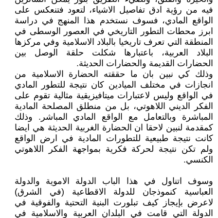
فيه من رؤية ادق تفاصيل الاشياء، لتعود فتنعكس على
الواقع المادي، فسوف نستخدم هذا المنهج في دراسة
ابرز محطات التطور التاريخي في العصور الوسطى في
المنطقة التي تعرف تاريخيا بالبلاد الاسلامية وفي مركزها
البلاد العربية، باعتبارها شكلت حلقة الوصل بين
الحضارات القديمة والحضارات الحديثة.
وذلك كي نبين بان ما حققته الحضارة الاسلامية من
انجازات في مختلف الميادين كان نتيجة للتطور المادي
في الواقع وليس لاعتبارات ميتافيزيقية مثالية تقوم على
الفكر الديني اللاهوتي، بل من منطلق المصلحة المادية
المباشرة وبالتعامل مع الواقع المادي المباشر. وذلك
كمقدمة لنبين لاحقا ان الحضارة الغربية الحديثة هي ايضا
كانت نتيجة طبيعية للتطورات المادية في ارض الواقع
ولم تكن نتيجة لحركة فكرية بمواجهة الفكر اللاهوتي
الكنسي.
وسوف اتناول في هذا الباب الدولة الاموية والدولة
العباسية كنموذجان للدولة الاقطاعية (في الشرق)
لاعرض بإيجاز كيف تبلورت البنية التحتية والفوقية في
الدولة التي قامت في البلدان العربية والاسلامية في