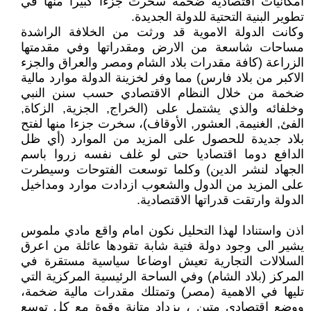
امكانيات اقتصادية ضخمة سخرت جزءا كبيرا منها في
تطوير البنية التحتية للدولة الجديدة.
وكانت الدولة الاموية قد ورثت من الخلافة الراشدة
مساحات شاسعة من الارض ومقدراتها وفي مقدمتها
الزراعة (كافة مقدرات بلاد الشام ومصر والعراق والجزء
الاكبر من بلاد فارس) مما وفر لخزينة الدولة موارد مالية
ضخمة من خلال النظام الاقتصادي حسب سنن النبي
وخلفائه والذي يشتمل على (الخراج, الجزية, الزكاة,
الفئ, الغنيمة, العشور, الأوقاف)، سخرت جزءا منها لفتح
بلاد جديدة للحصول على المزيد من الموارد (أي ظل
الدافع دوما اقتصاديا حتى لو غلف نفسه زروا باسم
الجهاد لنشر الدين) وكلما توسعت الفتوحات وسيطرت
على المزيد من الدول والشعوب ازدادت موارد ومداخيل
الدولة وارتقت قدراتها الاقتصادية.
اذن واستنادا لهذا التحليل نكون امام واقع مادي ملموس
يشير الى وجود دولة فتية شابة تقودها عائلة من اعرق
السلالات التجارية تعيش اوضاعا سياسية مستقرة في
المركز (بلاد الشام) وفي الساحة الرئيسية المركزية التي
تليها في الاهمية (مصر) وتمتلك مقدرات مالية ضخمة،
ووضع اقتصادي متين ، يزداد متانة وقوة مع كل توسع