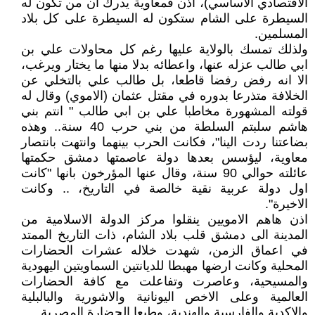
الاقتصادي الاساسي)، اذن فمعاوية يدرك ان من تكون له
السيطرة على الشام ستكون له السيطرة على كل بلاد
المسلمين.
ولذلك تمسك بالولاية عليها رغم كل محاولات علي بن
ابي طالب عزله عنها، واعطائه بدلا منها ما يختار ويرغب،
الا انه رفض رفضا قاطعا، بل طالب علي بالتخلي عن
الخلافة متذرعا بدوره في مقتل عثمان (الاموي) وقال له
قولته المشهورة مخاطبا علي بن ابي طالب " انتم بني
هاشم سلبتم السلطة من بني حرب 40 سنة.. وهذه
بضاعتنا ردت الينا"، فكانت الحرب بينهما وانتهت بانتصار
معاوية، ليؤسس بعدها دولة عاصمتها دمشق حكمتها
عائلته حوالي 90 سنة، وقال عنها المؤرخون بانها "كانت
اول دولة عربية نقية خالصة في التاريخ، .. وكانت
الاخيرة".
اذن هاهم الامويين ينقلوا مركز الدولة الاسلامية من
المدينة الى دمشق قلب بلاد الشام، ذات التاريخ الممتد
في اعماق الزمن، شهدت خلاله عشرات الحضارات
المحلية وكانت ارضها مهبطا للديانتين السماويتين اليهودية
والمسيحية، وعاصرت وتفاعلت مع كافة الحضارات
العالمية وعلى الاخص اليونانية والاشورية والبالبلية
والاكدية والفارسية والهندية، وطبعا الحضارة المصرية.