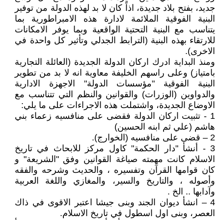
جديد، بفتح بلاد جديدة، اذاً كان لا بد لهذه الدولة من توفير
البنية الفوقية الملائمة لادارة هذه الامبراطورية بما
يتناسب مع البنية التحتية الواقعية وبما يوفر الامكانات
للارتقاء بهذه البنية (الترابط الجدلي وتأثير كل واحدة في
الاخرى).
ومنذ البداية ادرك اركان الدولة الجديدة (العائلة التجارية
بامتياز) وعلى راسهم الخليفة معاوية انه لا بد من تطوير
البنية الفوقية "مؤسسات الدولة" الاجهزة الادارية
والدواوين (الوزرات) والقوانين والنظم التي تتناسب مع
الاوضاع الجديدة، واشتملت هذه الاجراءات على ما يلي:
1 - تثبيت اركان الدولة فقضى على منافسيه زعماء بني
هاشم (علي ثم ابنه الحسين)
2 – قضى على منافسيه (الخوارج).
3 - أنشأ "دار الحكمة" كاول مركز للابحاث في تاريخ
الاسلام كانت مهمته صياغة القوانين وفق "الشريعة" و
كان قوامها القرآن وتفسيره ، والحديث وشرحه والفقه
وأصوله ، والتاريخ والسير، والمغازي واللغة العربية
وآدابها .. الخ .
4 – انشأ ديوان الجند وبنى جيشا اعتبر الاقوى في ذاك
العصر، وبنى اول اسطول في تاريخ الاسلام.