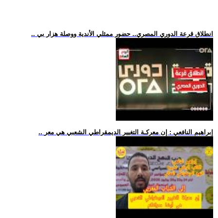
.. انطلاق قرعة الدوري المصري.. حضور ممثلي الأندية ووصلة هزار بي
.. إبراهيم النافعي : إن معركـة التغيير الديمقراطي الشعبي هي معر