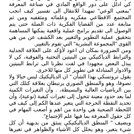
كي ادلل على دور الواقع المادي في صناعة المعرفة
"بمعنى الوعي" تمهيدا للانتقال الى تفسير كيف انجب
المجتمع الاقطاعي مفكريه وعلمائه ومثقفيه ومن ثم
متابعة عدد من القضايا الفكرية ذات الصلة حتى يتم
الوصول الى تقديم برامج عملية واقعية يمكنها المساهمة
بتحقيق عملية التطوير والتغيير بعد الكشف عن من هي
القوى "المجموعة البشرية" التي تقوم بالتغيير.
ومن الضرورة بمكان ان اعود لأؤكد على العلاقة الجدلية
والترابط الدياكتيكي بين البنيتين التحتية والفوقية، كي لا
يبذل البعض مجهودا في لفت نظرنا الى ترابط البنيتين
والادوار المتبادلة في تطوير كل منها للاخرى.
يقول تروتسكي بهذا الشأن " ان الدياليكتيك ليس خيالا ولا
تصوفا، وهو والمنطق الصوري يرتبطان بعلاقة كتلك التي
بين الرياضيات العالية والبسيطة، . وأن التغيرات الكمية
لما بعد حدود معينة تتحول إلى تغيرات كيفية (نوعية)، وأن
تحديد النقطة الحرجة التي يتغير عندها الكم إلى كيف في
اللحظة الصحية هي واحدة من اهم و أصعب المهام في
كل حقول المعرفة بما فيها علم الإجتماع".
ويضيف " المنطق الدياليكتيكي ينبثق من بديهية أن كل
شيء يتغير، وهو يحلل كل الأشياء والظواهر في تغيرها