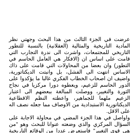
عرضت في الجزء الثالث من هذا البحث وجهتي نظر
المادية التاريخية والمثالية (العقلانية) بالنسبة للتطور
التاريخي للمجتمعات، واشرت الى ندرة التجارب التي
قامت على اساس ان (الافكار هي العامل الحاسم في
التطور) وان بعضا من المحاولات التي قامت على ذاك
الاساس انتهت الى الفشل، بل وانبتت الديكتاتورية،
واضيف ان اصحاب الخطاب الفكري غالبا ما يؤكدوا على
الدور الحاسم للزعيم، ويعطوه دورا مركزيا في نجاح
الثورة والتغيير، ووصلت المبالغة ببعضهم الى اعتبار
الزعيم ملهما للجماهير، واعطته النظم الاقطاعية
الديكتاتورية الاستبدادية من الاوصاف مما جعله نصف اله
على الاقل.
واواصل في هذا الجزء المضي في محاولة الاجابة على
السؤال المركزي والذي وضعته عنوانا للبحث وهو "من
هي قوى التغيير" فاستعرض عددا من الوقائع التاريخية