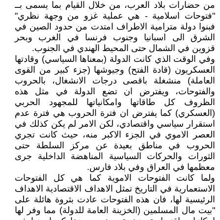
من حضارات بلاد العرب، من خلال القيام بما يسمى بــ
"فتوحات اسلامية - هي عملية غزو من وجهة نظري"
فبنوا دولة مترامية الاطراف امتدت من حدود الصين في
الشرق الى اسبانيا وجنوب فرنسا في الغرب وبحر
قزوين في الشمال حتى المحيط الهندي في الجنوب.
وفي الوقت الذي كانت الدولة (بمعناها السياسي) وقادتها
العسكريون (قادة الفتح) وجيوشها (جزء كبير من القوى
العاملة) منشغلة باقصى درجات الانشغال، بالحروب
والفتوحات، ويفترض ان تضع الدولة في مثل هذه
الظروف كل طاقاتها وامكانياتها للمجهود الحربي
(العسكري) كما يفترض ان فترة الحروب هي فترة عدم
استقرار سياسي واقتصادي، لكن الامر لم يكن كذلك في
العصر الاموي في الجزء الاكبر منه، حيث كانت تجري
الحروب في مناطق بعيدة عن مركز السلطة حتى
الثورات والحركات السياسية المناهضة الداخلية جرى
معظمها في العراق وفي بلاد فارس.
ولما كانت الفتوحات الاموية كما هي كل الفتوحات
الاستعمارية في التاريخ تمثل الاهداف الاقتصادية الاهداف
الرئيسية لها، فان هذه الفتوحات عادت بثروة هائلة على
"بيت مال المسلمين (الخزينة العامة للدولة) مما وفر لها