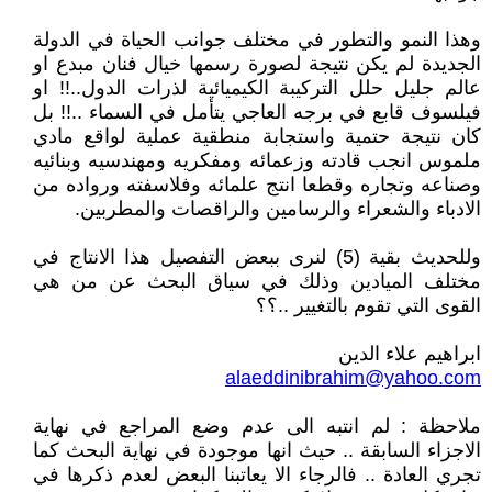
وهذا النمو والتطور في مختلف جوانب الحياة في الدولة
الجديدة لم يكن نتيجة لصورة رسمها خيال فنان مبدع او
عالم جليل حلل التركيبة الكيميائية لذرات الدول..!! او
فيلسوف قابع في برجه العاجي يتأمل في السماء ..!! بل
كان نتيجة حتمية واستجابة منطقية عملية لواقع مادي
ملموس انجب قادته وزعمائه ومفكريه ومهندسيه وبنائيه
وصناعه وتجاره وقطعا انتج علمائه وفلاسفته ورواده من
الادباء والشعراء والرسامين والراقصات والمطربين.
وللحديث بقية (5) لنرى ببعض التفصيل هذا الانتاج في
مختلف الميادين وذلك في سياق البحث عن من هي
القوى التي تقوم بالتغيير ..؟؟
ابراهيم علاء الدين
alaeddinibrahim@yahoo.com
ملاحظة : لم انتبه الى عدم وضع المراجع في نهاية
الاجزاء السابقة .. حيث انها موجودة في نهاية البحث كما
تجري العادة .. فالرجاء الا يعاتبنا البعض لعدم ذكرها في