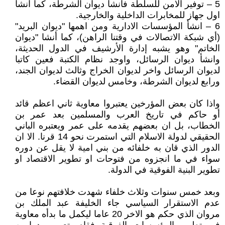
5 – توفير الامن للسلطة فأنشأ ديوان الشرطة، كما انشأ
اول جهاز للمخابرات الداخلية والخارجية.
6 – انشأ المؤسسات الادارية ومن اهمها "ديوان البريد"
(أي شبكة الاتصالات في وقتنا الراهن)، كما أنشا "ديوان
الخاتم" وهو يشبه إدارة الأرشيف في الدول الحديثة،
وانشأ ديوان الرسائل، واوجد نظام الكتبة فعين كاتبا
لديوان الرسائل واخر لديوان الخراج وثالث لديوان الجند،
ورابع لديوان الشرطة، وخامس لديوان القضاء.
واذا كان بعض المؤرخين يعتبروا معاوية ثاني اعظم قائد
أو حاكم في تاريخ العرب والمسلمين بعد عمر بن
الخطاب، بل ان بعضهم يقدمه على عمر ويعتبره الباني
الحقيقي لدولة الاسلام التي استمرت نحو 14 قرنا. الا ان
الدور الذي قان به خلفائه من بني امية لا يقل عن دوره
سواء في ما انجزوه من فتوحات او تطوير الاقتصاد او
تطوير البنية الفوقية في الدولة.
وبعد خمس سنوات وثلاث خلفاء شهدت خلافتهم نوعا من
عدم الاستقرار السياسي جاء الخليفة عبد الملك بن
مروان الذي حكم هو الاخر 20 عاما ليكمل ما بدأه معاوية