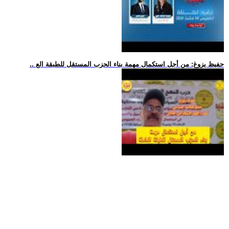
.. حفيظ يزوغ: من أجل استكمال مهمة بناء الحزب المستقل للطبقة الع