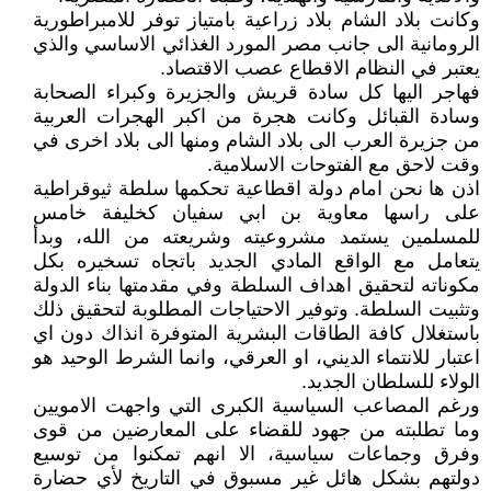
وكانت بلاد الشام بلاد زراعية بامتياز توفر للامبراطورية
الرومانية الى جانب مصر المورد الغذائي الاساسي والذي
يعتبر في النظام الاقطاع عصب الاقتصاد.
فهاجر اليها كل سادة قريش والجزيرة وكبراء الصحابة
وسادة القبائل وكانت هجرة من اكبر الهجرات العربية
من جزيرة العرب الى بلاد الشام ومنها الى بلاد اخرى في
وقت لاحق مع الفتوحات الاسلامية.
اذن ها نحن امام دولة اقطاعية تحكمها سلطة ثيوقراطية
على راسها معاوية بن ابي سفيان كخليفة خامس
للمسلمين يستمد مشروعيته وشريعته من الله، وبدأ
يتعامل مع الواقع المادي الجديد باتجاه تسخيره بكل
مكوناته لتحقيق اهداف السلطة وفي مقدمتها بناء الدولة
وتثبيت السلطة. وتوفير الاحتياجات المطلوبة لتحقيق ذلك
باستغلال كافة الطاقات البشرية المتوفرة انذاك دون اي
اعتبار للانتماء الديني، او العرقي، وانما الشرط الوحيد هو
الولاء للسلطان الجديد.
ورغم المصاعب السياسية الكبرى التي واجهت الامويين
وما تطلبته من جهود للقضاء على المعارضين من قوى
وفرق وجماعات سياسية، الا انهم تمكنوا من توسيع
دولتهم بشكل هائل غير مسبوق في التاريخ لأي حضارة