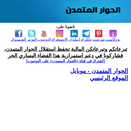
تابعونا على:
بودكاست
بنترست
تيلكرام
لينكدإن
الانستغرام
اليوتيوب
التويتر
الفيسبوك
تبرعاتكم وتبرعاتكن المالية تحفظ استقلال الحوار المتمدن،
فشاركونا في دعم استمرارية هذا الفضاء اليساري الحر
[اشترك في قناة ‫«الحوار المتمدن» على اليوتيوب]
الحوار المتمدن - موبايل
الموقع الرئيسي