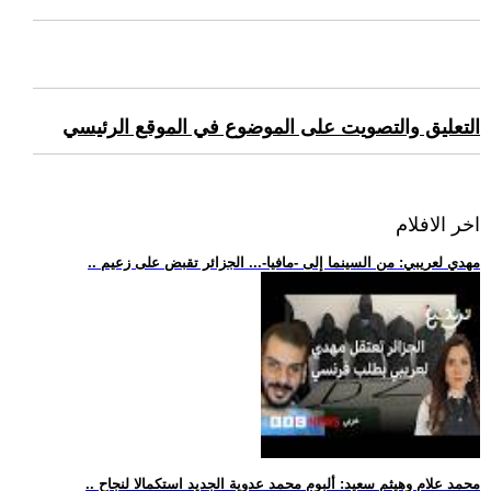
التعليق والتصويت على الموضوع في الموقع الرئيسي
اخر الافلام
.. مهدي لعريبي: من السينما إلى -مافيا-... الجزائر تقبض على زعيم
.. محمد علام وهيثم سعيد: ألبوم محمد عدوية الجديد استكمالا لنجاح