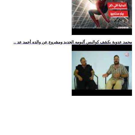
.. محمد عدوية يكشف كواليس ألبومه الجديد ومشروع عن والده أحمد عد