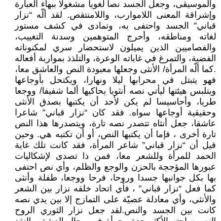
والموسيقى، وجعل الجسد نصا لغويا مشغولا ببهاء العبارة
وإشراقة المعنى اللاموارب، واللامنتقص. لقد ألّه “نزار
قباني” الجسد واحتفى به، وتمادى في كشف مستور
لغاته ومناطقه، وأحرج المتوهمين وسدنة التغييب،
والفصاميين الذين يميلون لاستحضار سري لمكنوناته
الفضية، والتمرغ في غاباته الوعرة، والتلذذ بمواربة أفعاله
.كما ألّه المرأة/ الأنثى وجعلها معبودة النص والعاشق معا،
فهو يتبتل في محرابها ليلا ونهارا، ويكتحل بأوجاعها
ويتلبس هيئتها ليأتي نصه أنثويا يحاكيها ألما شفيفا/ ووجعا
طريا، وأحاسيسا لم يكن لأحد أن يكتبها بصدق الأنثى
وحقيقية أوجاعها سواه. فقد كان “نزار قباني” شاعرا
عاشقا، جعل أنثاه تتصدر نصه تارة، ويتصدرها هذا النص
تارة أخرى ، فإما أن يكتبها النص، أو أن تكتبه هي. وحين
قيل أن “نزار قباني” شاعر المرأة، فقد كانت تلك غاية
الحمد للمرأة وللشعر معا، فمن ذا تصدى لإشكاليات
عبورها المؤججة بالحزن والوجع والظلم، وأي نص احتفى
بها بكل جوانبها جسدا وروحا، فرحا ووجعا، طفلة وأنثى
كما فعل “نزار قباني” ، فأي اتحاد خلقه نزار بين الشعر
والأنثى، وأي معادلة عصيّة على التمازج إلا بين يدي نصه
كانت بين الجسد والنص.لقد جعل نزار الثوري الروح