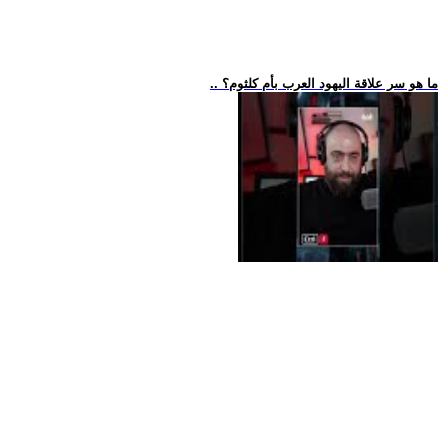
.. ما هو سر علاقة اليهود العرب بأم كلثوم؟