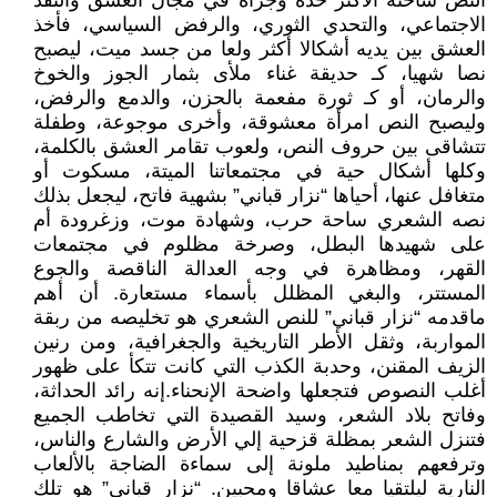
النص ساحته الأكثر حدة وجرأة في مجال العشق والنقد
الاجتماعي، والتحدي الثوري، والرفض السياسي، فأخذ
العشق بين يديه أشكالا أكثر ولعا من جسد ميت، ليصبح
نصا شهيا، كـ حديقة غناء ملأى بثمار الجوز والخوخ
والرمان، أو كـ ثورة مفعمة بالحزن، والدمع والرفض،
وليصبح النص امرأة معشوقة، وأخرى موجوعة، وطفلة
تتشاقى بين حروف النص، ولعوب تقامر العشق بالكلمة،
وكلها أشكال حية في مجتمعاتنا الميتة، مسكوت أو
متغافل عنها، أحياها “نزار قباني” بشهية فاتح، ليجعل بذلك
نصه الشعري ساحة حرب، وشهادة موت، وزغرودة أم
على شهيدها البطل، وصرخة مظلوم في مجتمعات
القهر، ومظاهرة في وجه العدالة الناقصة والجوع
المستتر، والبغي المظلل بأسماء مستعارة. أن أهم
ماقدمه “نزار قباني” للنص الشعري هو تخليصه من ربقة
المواربة، وثقل الأطر التاريخية والجغرافية، ومن رنين
الزيف المقنن، وحدبة الكذب التي كانت تتكأ على ظهور
أغلب النصوص فتجعلها واضحة الإنحناء.إنه رائد الحداثة،
وفاتح بلاد الشعر، وسيد القصيدة التي تخاطب الجميع
فتنزل الشعر بمظلة قزحية إلي الأرض والشارع والناس،
وترفعهم بمناطيد ملونة إلى سماءة الضاجة بالألعاب
النارية ليلتقيا معا عشاقا ومحبين. “نزار قباني” هو تلك