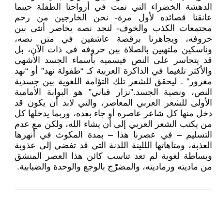
الدهشة الخضراء التي نمت في أرواحنا الطفلة حينما
عانقنا قصائده لأول مرة- نحن الخارجين من رحم
مجتمعات الكذب والخوف- لنجد نصه يخاصر أنثى بين
حروفه، ويجاهرنا برقصة عاشقين في متن نصه،
وناسكين ملتهيين بالصلاة بين حروفه في ذات الآن، بل
قد يتجاسر على النص فيسميه بأسماء الجسد الأشهى
والأكثر تلغيما في الذاكرة العربية كـ “طفولة نهد” أو “نهد
مغرور” . ليحقق للشعر تلك التؤامة اللغوية بين جسدية
النص، ونصية الجسد.”نزار قباني” هو البوابة الأمامية
الأولى للشعر العربي المعاصر، والتي لابد أن يكون قد
دخل منها كل شاعر عاصره أو جاء بعده، وربما يدخلها كل
من يكتب الشعر العربي إلى أن يشاء الله، ولكن مع عدم
التسليم – في عصرنا هذا – بمدة المكوث في أنهرها
العذبة، ومتاهاتها الللينة اللدنة التي قد تفضي إلى عذوبة
وبساطة لغوية لم تعد تناسب كائن هذا العصر المنشق
من ماديته ورماديته، والمضرّج بالوجع والوحدة والضبابية.