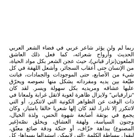
ربما لم ولن يؤثر شاعر عربي في فضاء الشعر العربي
الحديث وأرواح شعرائه، كما فعل ذلك العاشق
الملعون(نزار قباني)، حيث عجن الشعر بكل مواد الحياة،
من الإنسان حتى أعقاب السجائر، وأشعل اللهفة في كل
شيء من الأصابع، حتى الموجودات والجمادات، فباتت
طيّعة بين يديه ومفرداته يشكل منها نصوصه ويحرّق
عليها عشاقه ومريديه بكل سهولة ويسر. لقد كان
“نزارقباني” ولايزال ظاهرة لغوية لاتقل غرابة ولمعانا في
ذات الوقت عن الظواهر الكونية التي لاتتكرر، أو التي
لاتتكرر إلا نادرا، لقد كان إلها شعريا خالقا بامتياز، وكان
يجمع في بوتقة أصابعة شهوة الحس، ولذة الخيال،
وجنون السياسة، ولهفة العشاق، ويخلق نصّه(غير
المصنوع) ببداهة خزّاف، أو حنكة ودقة صائغ معتّق،
ليقول ببساطة الكلمة -التي لايمكن استبدالها بسواها- كل