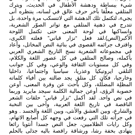
شيء ببساطة ودهشة الأطفال في الحديث، ويترك
المتلقي معلّقا بآخر حرف عالق في لسانه، ينتظره أنى
يجيء، لتكتمل تلك الدهشة التي لاتنسكب مرة واحدة، بل
تتدرج في ذهنية المتلقي مع تواتر الصوّر الشعرية،
وانساكبها في لوحة المعنى حتى تكتمل اللوحة
الأكبر(النص).لقد فعل “نزار قباني” فعلته الكبرى،
واقترف جرائمه القصوى في بنائية النص المخاتل، وأعاد
في مجموعاته الشعرية نسج التاريخ الشعري العربي
بأكمله، وصالح المتلقي في كل عصور اللغة والكلام،
وفي كل مستويات الثقافة والوعي، وفي كل جوانب
التلقي ايروتيكيا وعذريا، سياسيا واجتماعيا، داخليا
وخارجيا، فكان كل متلقٍ يجد ضالته بين أفياء كلماته
المظلِة المضلِّلة، وكل باحث عن وفرة المعنى، أوعن
خصوبة الرؤى، أوعن جمالية الكلمة سيجد مايريد وربما
في نص واحد. لقد أكمل “نزار قباني” حلقات الشعر
الناقصة في تاريخ اللغة العربية، وآخى بين النخبة
والشارع، وبين العشق والأنثى، وبين اللغة والجسد . وهو
في جرأته تلك التي رفعت في وجهه كل أصابع الاتهام،
وكل رايات الظلاميين، جعل النص جسدا أنثويا رائعا
يتهادى بخفة رشا، ورشاقة راقصة باليه جذلى بالحلم