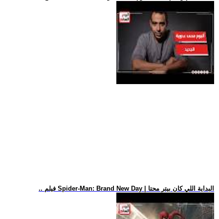
.. فيلم Spider-Man: Brand New Day | البداية اللي كان بيتر محتا