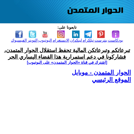
تابعونا على:
بودكاست
بنترست
تيلكرام
لينكدإن
الانستغرام
اليوتيوب
التويتر
الفيسبوك
تبرعاتكم وتبرعاتكن المالية تحفظ استقلال الحوار المتمدن،
فشاركونا في دعم استمرارية هذا الفضاء اليساري الحر
[اشترك في قناة ‫«الحوار المتمدن» على اليوتيوب]
الحوار المتمدن - موبايل
الموقع الرئيسي