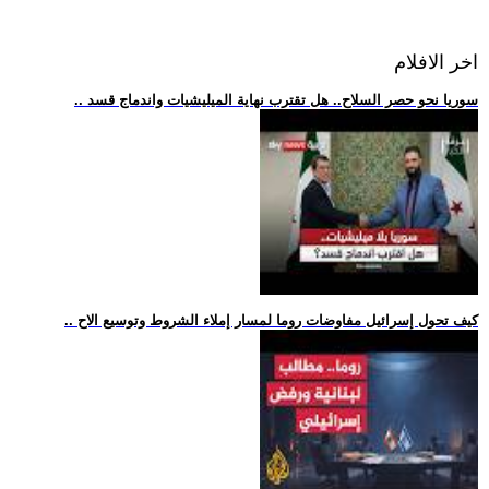
اخر الافلام
.. سوريا نحو حصر السلاح.. هل تقترب نهاية الميليشيات واندماج قسد
.. كيف تحول إسرائيل مفاوضات روما لمسار إملاء الشروط وتوسيع الاح