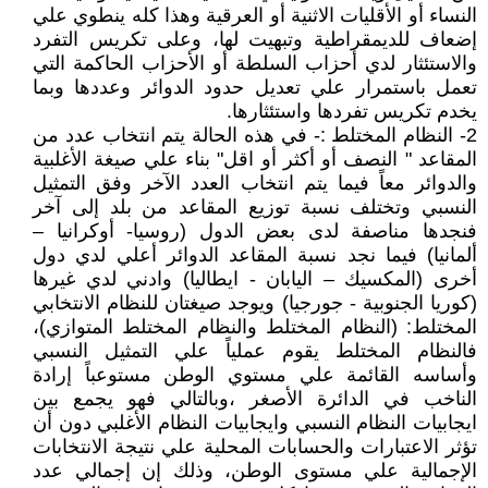
النساء أو الأقليات الاثنية أو العرقية وهذا كله ينطوي علي
إضعاف للديمقراطية وتبهيت لها، وعلى تكريس التفرد
والاستئثار لدي أحزاب السلطة أو الأحزاب الحاكمة التي
تعمل باستمرار علي تعديل حدود الدوائر وعددها وبما
يخدم تكريس تفردها واستئثارها.
2- النظام المختلط :- في هذه الحالة يتم انتخاب عدد من
المقاعد " النصف أو أكثر أو اقل" بناء علي صيغة الأغلبية
والدوائر معاً فيما يتم انتخاب العدد الآخر وفق التمثيل
النسبي وتختلف نسبة توزيع المقاعد من بلد إلى آخر
فنجدها مناصفة لدى بعض الدول (روسيا- أوكرانيا –
ألمانيا) فيما نجد نسبة المقاعد الدوائر أعلي لدي دول
أخرى (المكسيك – اليابان - ايطاليا) وادني لدي غيرها
(كوريا الجنوبية - جورجيا) ويوجد صيغتان للنظام الانتخابي
المختلط: (النظام المختلط والنظام المختلط المتوازي)،
فالنظام المختلط يقوم عملياً علي التمثيل النسبي
وأساسه القائمة علي مستوي الوطن مستوعباً إرادة
الناخب في الدائرة الأصغر ،وبالتالي فهو يجمع بين
ايجابيات النظام النسبي وايجابيات النظام الأغلبي دون أن
تؤثر الاعتبارات والحسابات المحلية علي نتيجة الانتخابات
الإجمالية علي مستوى الوطن، وذلك إن إجمالي عدد