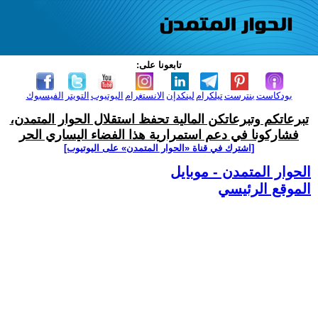
تابعونا على:
بودكاست
بنترست
تيلكرام
لينكدإن
الانستغرام
اليوتيوب
التويتر
الفيسبوك
تبرعاتكم وتبرعاتكن المالية تحفظ استقلال الحوار المتمدن،
فشاركونا في دعم استمرارية هذا الفضاء اليساري الحر
[اشترك في قناة ‫«الحوار المتمدن» على اليوتيوب]
الحوار المتمدن - موبايل
الموقع الرئيسي