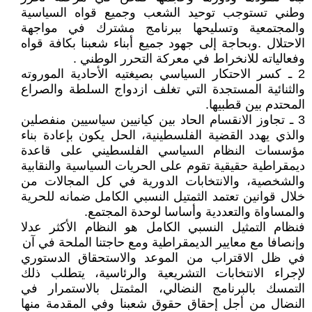
وطني تستوجب توحيد الشعب وجميع قواه السياسية
والمجتمعية وتسليحها ببرنامج مشترك في مواجهة
الاحتلال .وبحاجة إلى جهود جميع أبناء شعبنا بكافة قواه
وفعالياته للانخراط في معركة التحرر الوطني .
2 ـ كسر الاحتكار السياسي بصيغتيه الأحادية الموروته
والثنائية المستجدة التي تغلف ازدواج السلطة والصراع
المحتدم بين قطبيها.
3 ـ تجاوز الانقسام الحاد بين كيانيين سياسيين منفصلين
والذي يهدد القضية الفلسطينية، الحل يكون بإعادة بناء
مؤسسات النظام السياسي الفلسطيني على قاعدة
ديمقراطية حقيقية تقوم على الحريات السياسية والنقابية
والشخصية، والانتخابات الدورية في كل المجالات من
خلال قوانين تعتمد الثمتيل النسبي الكامل ضمانه للحرية
والمساواة والتعددية وأساسا لوحدة المجتمع.
فنظام التمثيل النسبي الكامل هو النظام الأكثر عدلا
وإنصافا مع معايير الديمقراطية ومع حاجتنا الملحة في آن
في ظل الاقتراب من الموعد والاستحقاق الدستوري
لإجراء الانتخابات التشريعية والرئاسية، يتطلب ذلك
التمسك بالبرنامج النضالي، المثمتل بالاستمرار في
النضال من أجل إحقاق حقوق شعبنا وفي المقدمة منها