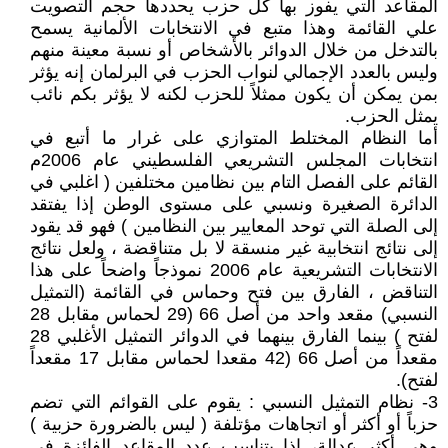
المقاعد التي يفوز بها كل حزب يحددها حجم التصويت
علي القائمة وهذا متبع في الانتخابات الألمانية يسمح
بالتدخل من خلال الدوائر بالأشخاص أو نسبة معينة منهم
وليس بالعدد الإجمالي لنواب الحزب في البرلمان إنه يؤثر
بمن يمكن أن يكون ممثلاً للحزب لكنه لا يؤثر بكم نائب
يمثل الحزب.
أما النظام المختلط المتوازي على غرار ما أتبع في
انتخابات المجلس التشريعي الفلسطيني عام 2006م
القائم على الفصل التام بين نظامين مختلفين ( اغلبي في
الدائرة الصغيرة ونسبي على مستوى الوطن إذا يفتقد
إلى الصلة التي توحد المعايير بين النظامين ) فهو قد يقود
إلى نتائج انتخابية غير منسقة لا بل متناقضة ، ولعل نتائج
الانتخابات التشريعية عام 2006 نموذجاً واضحاً على هذا
التناقض ، الفارق بين فتح وحماس في القائمة (التمثيل
النسبي) مقعد واحد من أصل 66 (29 لحماس مقابل 28
لفتح ) بينما الفارق بينهما في الدوائر التمثيل الأغلبي 28
مقعداً من أصل 66 (42 مقعدا لحماس مقابل 17 مقعداً
لفتح).
3- نظام التمثيل النسبي : يقوم على القوائم التي تضم
حزباً أو أكثر أو اتجاهات مؤتلفة ( ليس بالضرورة حزبية )
وهي أكثر عدالة، إذا يتناسب عدد المقاعد الفائزة في