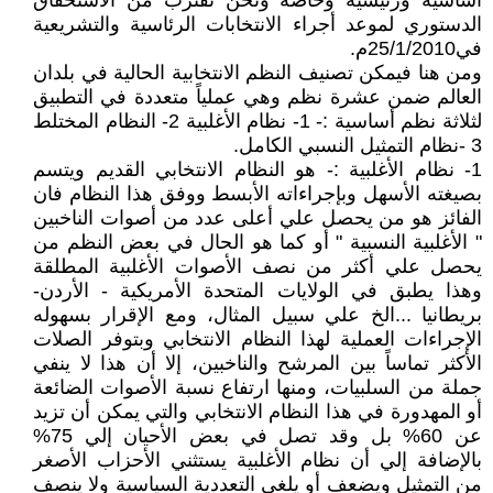
أساسية ورئيسية وخاصة ونحن نقترب من الاستحقاق
الدستوري لموعد أجراء الانتخابات الرئاسية والتشريعية
في25/1/2010م.
ومن هنا فيمكن تصنيف النظم الانتخابية الحالية في بلدان
العالم ضمن عشرة نظم وهي عملياً متعددة في التطبيق
لثلاثة نظم أساسية :- 1- نظام الأغلبية 2- النظام المختلط
3 -نظام التمثيل النسبي الكامل.
1- نظام الأغلبية :- هو النظام الانتخابي القديم ويتسم
بصيغته الأسهل وبإجراءاته الأبسط ووفق هذا النظام فان
الفائز هو من يحصل علي أعلى عدد من أصوات الناخبين
" الأغلبية النسبية " أو كما هو الحال في بعض النظم من
يحصل علي أكثر من نصف الأصوات الأغلبية المطلقة
وهذا يطبق في الولايات المتحدة الأمريكية - الأردن-
بريطانيا ...الخ علي سبيل المثال، ومع الإقرار بسهوله
الإجراءات العملية لهذا النظام الانتخابي وبتوفر الصلات
الأكثر تماساً بين المرشح والناخبين، إلا أن هذا لا ينفي
جملة من السلبيات، ومنها ارتفاع نسبة الأصوات الضائعة
أو المهدورة في هذا النظام الانتخابي والتي يمكن أن تزيد
عن 60% بل وقد تصل في بعض الأحيان إلي 75%
بالإضافة إلي أن نظام الأغلبية يستثني الأحزاب الأصغر
من التمثيل ويضعف أو يلغي التعددية السياسية ولا ينصف