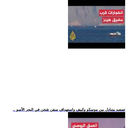
.. تصعيد متبادل بين موسكو وكييف واستهداف سفن شحن في البحر الأسو