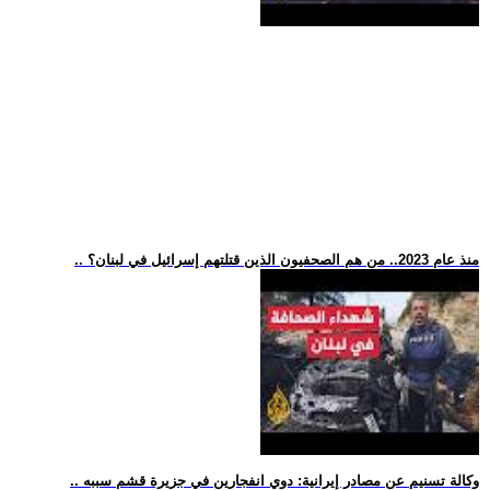
.. منذ عام 2023.. من هم الصحفيون الذين قتلتهم إسرائيل في لبنان؟
.. وكالة تسنيم عن مصادر إيرانية: دوي انفجارين في جزيرة قشم سببه