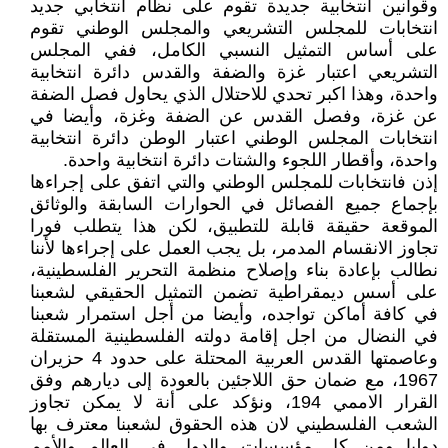
وقوانين انتخابية جديدة تقوم على نظام انتخابي جديد
انتخابات للمجلس التشريعي والمجلس الوطني تقوم
على أساس التمثيل النسبي الكامل، ففي المجلس
التشريعي اعتبار غزة والضفة والقدس دائرة انتخابية
واحدة، وهذا اكبر تحدي للاحتلال الذي يحاول فصل الضفة
عن غزة، وفصل القدس عن الضفة وغزة، وأيضا في
انتخابات المجلس الوطني اعتبار الوطن دائرة انتخابية
واحدة، وأقطار اللجوء والشتات دائرة انتخابية واحدة.
إذن فانتخابات للمجلس الوطني والتي اتفق على إجراءها
بإجماع جميع الفصائل في الحوارات السابقة والوثائق
الموقعة حقيقة قابلة للتطبيق، لكن هذا يتطلب فورا
تجاوز الانقسام المدمر، بل يجب العمل على إجراءها لأننا
نطالب بإعادة بناء وإصلاح منظمة التحرير الفلسطينية،
على أسس ديمقراطية تضمن التمثيل الحقيقي لشعبنا
في كافة أماكن تواجده، وأيضا من أجل استمرار شعبنا
في النضال من اجل إقامة دولته الفلسطينية المستقلة
وعاصمتها القدس العربية المحتلة على حدود 4 حزيران
1967، مع ضمان حق اللاجئين بالعودة إلى ديارهم وفق
القرار الاممي 194، ونؤكد على أنة لا يمكن تجاوز
الشعب الفلسطيني لان هذه الحقوق لشعبنا معترف بها
دوليا ومن كل مؤسسات والدول في العالم والأمم