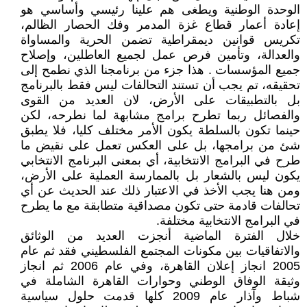
الوحدة الوطنية ويطغى هم علينا رئيسي وأساسي هو
إعادة أعمار قطاع غزة المدمر وفك الحصار الظالم،
تكريس قوانين ديمقراطية تضمن الحرية والمساواة
والعدالة، وتأمين فرص عمل لجميع العاطلين، وإصلاح
جميع المؤسسات . هذا جزء من برنامجنا الذي نطمح إلى
تحقيقه، تم يجب أن تستند التحالفات ليس فقط بالبرنامج
بل بالتطبيقات على الأرض، لان العديد من القوى
والفصائل ربما تطرح برامج مشابهة لما نطرحه، لكن
حينما تكون بالسلطة يكون الأمر مختلف كليا، فلا يطبق
شئ من برامجها، بل على العكس تعمل على نقيض ما
طرح في البرامج الانتخابية، أي بمعنى البرنامج الانتخابي
يكون ليس بالشعار بل بالممارسة العملية على الأرض،
ومن هنا يجب الأخذ في الاعتبار ذلك عند الحديث عن أي
تحالفات قادمة حتى تكون مصداقية متطابقة مع ما يطرح
في البرامج الانتخابية مختلفة.
خلال الفترة الماضية أنجزت العديد من الوثائق
والاتفاقيات بين مكونات المجتمع الفلسطيني فقد ثم عام
2005 انجاز إعلان القاهرة، وفي عام 2006 ثم انجاز
وثيقة الوفاق الوطني وحوارات القاهرة الشاملة في
شباط وآذار عام 2009 كلها قدمت حلول سياسية