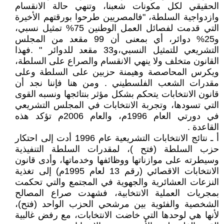
الحقيقي لكل مكونات شعبنا، وتنهي حالة الانقسام
وازدواجية السلطة، "فالمصريين طرحوا بورقتهم الأخيرة
التي قدمت لفصائل العمل الوطنين 75% تمثيل نسبي،
و25% دوائر، أي بمعنى أن 99 مقعد من المجلس
التشريعي للتمثيل النسبي،و33 مقعد للدوائر " .فهذا
القانون متخلف ولا ينهي الانقسام والصراع على السلطة،
ويكرس المحاصصة وهيمنة حزبين على السلطة وعلى
مقدرات الشعب الفلسطيني . ومن هنا فإننا نجد أن
قانون الانتخابات يتحكم بشكل مؤثر بنتائجها ونسبه القوى
التي تسودها، وتجربة الانتخابات في المجلس التشريعي
في دورتي العام 1996م، والعام 2006م تؤكد هذه
القاعدة .
أ ـ نتائج الانتخابات التشريعية عام 1996 أدت إلى احتكار
حزب السلطة (فتح )، لمقدرات السلطة التنفيذية
وسيطرته على موازناتها ووظائفها وخدماتها، وأدى قانون
الانتخابات الاقصائي (رقم 13 لعام 1995م) إلى تغذية
النزعات العشائرية والجهوية في المجتمع والتي تحكمت
بمجريات العملية الانتخابية، فشهدت صراع المصالح
الشخصية والفئوية بين مرشحي الحزب الواحد (فتح)،
لأنها هي لوحدها التي خاضت الانتخابات، مع رفض غالبية