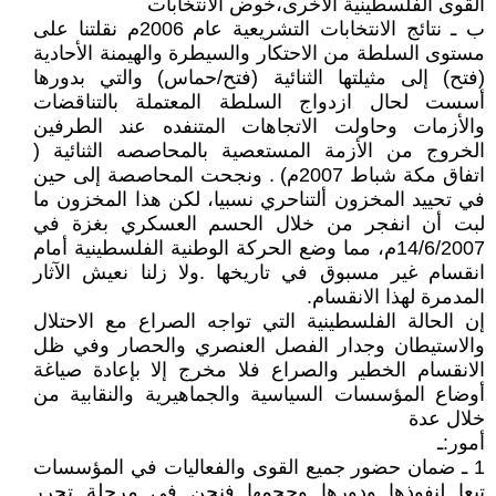
القوى الفلسطينية الأخرى،خوض الانتخابات
ب ـ نتائج الانتخابات التشريعية عام 2006م نقلتنا على
مستوى السلطة من الاحتكار والسيطرة والهيمنة الأحادية
(فتح) إلى مثيلتها الثنائية (فتح/حماس) والتي بدورها
أسست لحال ازدواج السلطة المعتملة بالتناقضات
والأزمات وحاولت الاتجاهات المتنفده عند الطرفين
الخروج من الأزمة المستعصية بالمحاصصه الثنائية (
اتفاق مكة شباط 2007م) . ونجحت المحاصصة إلى حين
في تحييد المخزون ألتناحري نسبيا، لكن هذا المخزون ما
لبت أن انفجر من خلال الحسم العسكري بغزة في
14/6/2007م، مما وضع الحركة الوطنية الفلسطينية أمام
انقسام غير مسبوق في تاريخها .ولا زلنا نعيش الآثار
المدمرة لهذا الانقسام.
إن الحالة الفلسطينية التي تواجه الصراع مع الاحتلال
والاستيطان وجدار الفصل العنصري والحصار وفي ظل
الانقسام الخطير والصراع فلا مخرج إلا بإعادة صياغة
أوضاع المؤسسات السياسية والجماهيرية والنقابية من
خلال عدة
أمور:ـ
1 ـ ضمان حضور جميع القوى والفعاليات في المؤسسات
تبعا لنفوذها ودورها وحجمها فنحن في مرحلة تحرر