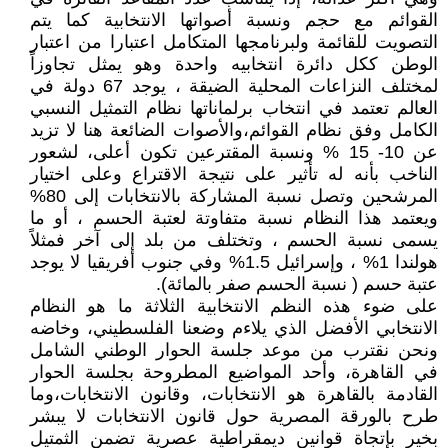
القوائم مع حجم ونسبة أصواتها الانتخابية كما يتم
التصويت للقائمة ولبرنامجها المتكامل اعتبارا من اعتبار
الوطن ككل دائرة انتخابيه واحدة وهو يمثل تجاوزاً
لمختلف النزاعات المحلية الضيقة ، يوجد 67 دولة في
العالم تعتمد في انتخاب برلماناتها نظام التمثيل النسبي
الكامل وفق نظام القوائم،والأصوات الضائعة هنا لا تزيد
عن 10- 15 % ونسبة المقترعين تكون أعلى، لشعور
الناخب بأنه له تأثير على نتيجة الاقتراع وعلى اختيار
المرشحين وتصل نسبة المشاركة بالانتخابات إلى 80%
ويعتمد هذا النظام نسبة متفاوتة لعتبة الحسم ، أو ما
يسمى نسبة الحسم ، وتختلف من بلد إلى آخر فمثلاً
هولندا 1% ، وإسرائيل 1.5% وفي جنوب أفريقيا لا يوجد
عتبة حسم ( نسبة الحسم صفر بالمائة).
على ضوء هذه النظم الانتخابية الثلاثة ما هو النظام
الانتخابي الأفضل الذي يلاءم وضعنا الفلسطيني، وخاضه
ونحن نقترب من موعد جلسة الحوار الوطني الشامل
في القاهرة، وأحد المواضيع المطروحة بجلسة الحوار
القادمة بالقاهرة هو الانتخابات، وقانون الانتخابات،وما
طرح بالورقة المصرية حول قانون الانتخابات لا يبشر
بخير بإتجاة قوانين ديمقراطية عصرية تضمن الثمتيل