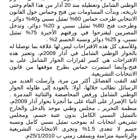
الوطني الشامل وتعطيله منذ 20 آذار من هذا العام وحتى
تاريخه، وبدأت المساومات بين فتح وحماس حول القانون
الانتخابي طرحت حماس 60% تمثيل نسبي و40% دوائر ـ
وطرحت فتح 80% تمثيل نسبي و 20% دوائر، وتدخل
المصريين ليقترحوا في ورقتهم الأخيرة 75% تمثيل
نسبي، و 25% دوائر ونسبة الحسم 2% .
وللأسف كل هذه الاقتراحات ليس لها علاقة بما توصلنا له
بالحوار الوطني الشامل في آذار 2009م، وتعتبر هذه
الاقتراحات هي كسر لقرارات الحوار الشامل على يد
فتح،وأيضا استمرت حماس بطرح موقفها من قانون
الانتخابات التشريعية.
لقد التقت الفصائل أكثر من مرة، وأرسلت العديد من
الرسائل تطالب خلالها، أولا: بالعودة إلى طاوله الحوار
الوطني الشامل ورفض المحاصصة والثنائية المدمرة .
ثانيا :الإصرار على البناء على ما أنجزنا بحوار آذار 2009م،
منظمة التحرير ـ مجلس وطني موحد بالدخل والخارج
بالتمثيل النسبي الكامل بدون عتبة حسم، ومجلس
تشريعي انتخابات له بموجب تمثيل نسبي كامل ونسبه
حسم لا تتعدى 1.5% وتجرى الانتخابات التشريعية
والرئاسية متزامنة وبسقف زمني ب 25/1/2010م.