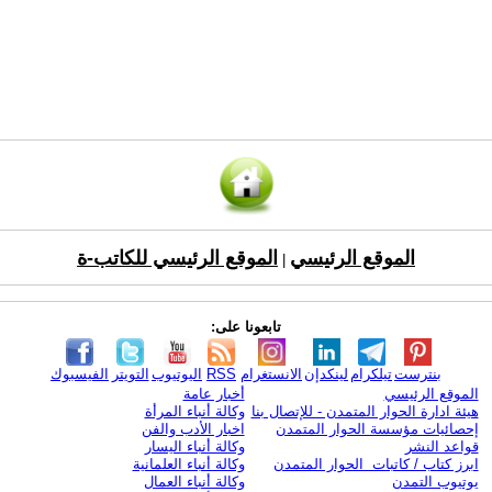
الموقع الرئيسي
الموقع الرئيسي للكاتب-ة
|
تابعونا على:
بنترست
تيلكرام
لينكدإن
الانستغرام
RSS
اليوتيوب
التويتر
الفيسبوك
الموقع الرئيسي
أخبار عامة
هيئة ادارة الحوار المتمدن - للإتصال بنا
وكالة أنباء المرأة
إحصائيات مؤسسة الحوار المتمدن
اخبار الأدب والفن
قواعد النشر
وكالة أنباء اليسار
ابرز كتاب / كاتبات الحوار المتمدن
وكالة أنباء العلمانية
يوتيوب التمدن
وكالة أنباء العمال