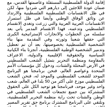
إقامة الدولة الفلسطينية المستقلة وعاصمتها القدس، مع
ضمان عودة اللاجئين إلى ديارهم التي شردوا منها، لكن
في ظل الانقسامات الفلسطينية الفلسطينية والارتداد
عن وثائق الوفاق الوطني وأيضا في ظل استمرار
الانقسامات العربية العربية والتي زرعت وتغدي الانقسام
الفلسطيني وتدعمه، فهذا الانقسام المدمر يأتي بعد
سلسله من الخطوات والانجازات الإستراتيجية الكبرى
التي حققها شعبنا وثورته وفي المقدمة منها بناء
الشخصية الفلسطينية بخصوصيتها، بعد أن تم تعطيل
وتدمير الشخصية الوطنية الفلسطينية، أنجزنا بناء الكيانية
السياسية والحقوقية الإقليمية والدولية، الاعتراف
بالمقاومة ومنظمة التحرير بتمثيل الشعب الفلسطيني
في الأرض المحتلة والشتات، ودخول كل مؤسسات الأمم
المتحدة وعواصم العالم، فنحن برنامجنا هو البرنامج
الموحد للشعب الفلسطيني والموحد له، فنحن الشعب
الفلسطيني موزع على أكثر من 50 بلدا في العالم، شعب
واحد وغير موحد، فبرنامجنا هو توحيد الكل على الحقوق
المشتركة بين جميع تجمعات الشعب الفلسطيني في
الوطن والشتات تحت راية منظمة التحرير الفلسطينية،
ونلتقي على البرنامج المشترك برنامج حق تقرير المصير