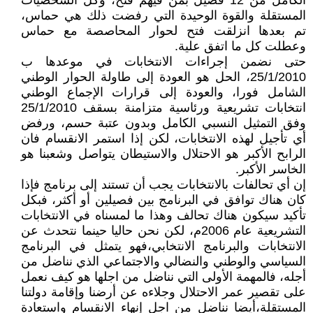
الكامل من 12 فصيل بمن فيهم فتح، وكل الشخصيات
المستقلة والقوة الوحيدة التي رفضت ذلك هي حماس،
تم بعدها انزلقت فتح لحوار المحاصصة مع حماس
وعطلت كل ما اتفق علية.
حتى نضمن إجراءات الانتخابات في موعدها ب
25/1/2010، الحل هو العودة إلى طاولة الحوار الوطني
الشامل فورا، والعودة إلى قرارات الإجماع الوطني
انتخابات تشريعية ورئاسية متزامنة بسقف 25/1/2010
وفق التمثيل النسبي الكامل وبدون عتبة حسم، ورفض
أي تأجيل لهذه الانتخابات، لكن إذا استمر الانقسام فان
الرابح الأكبر هو الاحتلال والاستيطان يتواصل وشعبنا هو
الخاسر الأكبر.
إن أي تحالفات بالانتخابات يجب أن تستند إلى برنامج فإذا
كان هناك توافق في البرنامج بين فصيلين أو أكثر، فبكل
تأكيد سيكون هناك تحالف وهذا ما لمسناه في الانتخابات
التشريعية عام 2006م، لكن نحن حاليا حينما نتحدث عن
الانتخابات والبرنامج الانتخابي،فهو يتمثل في البرنامج
السياسي والوطني والنضالي والاجتماعي الذي نناضل من
أجله، فالمهمة الأولى التي نناضل من اجلها هو كيف نعمل
على تقصير عمر الاحتلال وجلاءه عن أرضنا وإقامة دولتنا
المستقلة،أيضا نناضل من اجل إنهاء الانقسام واستعادة