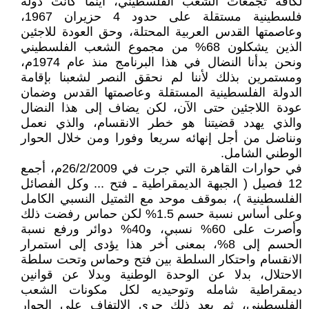
لكافة تجمعات الشعب الفلسطيني، أينما كانت دولة
فلسطينية مستقلة على حدود 4 حزيران 1967،
وعاصمتها القدس العربية المحتلة، وحق العودة للاجئين
الذين يشكلون 68% من مجموع الشعب الفلسطيني
ونحن بدأنا النضال في هذا البرنامج منذ عام 1974م،
ومستمرين بذلك لأننا لم نحقق النصر لشعبنا بإقامة
الدولة الفلسطينية المستقلة وعاصمتها القدس وضمان
عودة اللاجئين حتى الآن، لكن يضاف إلى هذا النضال
والذي يهدد قضيتنا هو خطر الانقسام، والذي نعمل
ونناضل من أجل إنهائه سريعا وفورا ومن خلال الحوار
الوطني الشامل.
في حوارات القاهرة التي جرت في 26/2/2009م، أجمع
12 فصيل ( الجبهة الديمقراطية ـ فتح ... وكل الفصائل
الفلسطينية )، بموقف موحد مع الثمتيل النسبي الكامل
وعلى أساس نسبة حسم 1.5% لكن حماس رفضت ذلك
وأصرت على 60% نسبي، و40% دوائر ورفع نسبة
الحسم إلى 8%، بمعنى أخر هذا يؤدى إلى استمرار
الانقسام واحتكار السلطة بين فتح وحماس وتحت سلطة
الاحتلال، بدلا عن الوحدة الوطنية وبدلا عن قوانين
ديمقراطية شامله وتوحيديه لكل مكونات الشعب
الفلسطيني، ثم بعد ذلك جرى الالتفاف على الحوار