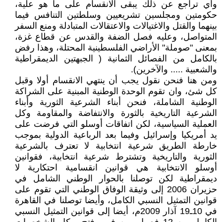
وأي تراجع عن ذلك يبقى الانقسام على ما هو علية،
حكومتين ومجلسين تشريعيين وسلطتين التنافس فيما
بينهما والقتل والاغتيالات والاعتقالات المتبادلة ومنع السفر
المتواصل، وعليه فصل الضفة والقدس عن قطاع غزة،
بمعنى "صوملة" الأراضي الفلسطينية المحتلة، وهذا رفض
بالكامل من الفصائل الثمانية ( الجبهتين الديمقراطية
والشعبية ..... والآخرين).
ومن هنا فنحن نقول يجب أن ينتهي الانقسام أولا وقبل
كل شئ، وان تقوم الوحدة الوطنية المبنية على الشراكة
الوطنية الشاملة، فنحن أبناء الشرعية الثورية وأبناء
الشرعية التاريخية بالثورة والانتفاضة والمقاومة وكل
العملية السياسية، لكن اتفاقات أوسلو التي فرضت على
يد أمريكيا وإسرائيل وفيما بعد الرباعية الدولية بموجب
خارطة الطريق شرعية انتخابية لا تعترف بالشرعية
الثورية والتاريخية وتشترط شرعية انتخابية، فقوانين
أوسلو الانتخابية هي قوانين انقسامية احتكارية لا
ديمقراطية لكن توصلنا بالحوار الوطني الشامل في
حزيران 2006 إلى وثيقة الوفاق الوطني التي تقوم على
قوانين التمثيل النسبي الكامل، وأيضا توصلنا في القاهرة
في 10ـ19 آذار 2009م، أيضا إلى قوانين التمثيل النسبي