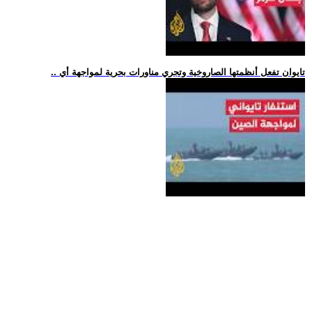
.. تايوان تفعل أنظمتها الصاروخية وتجري مناورات بحرية لمواجهة أي