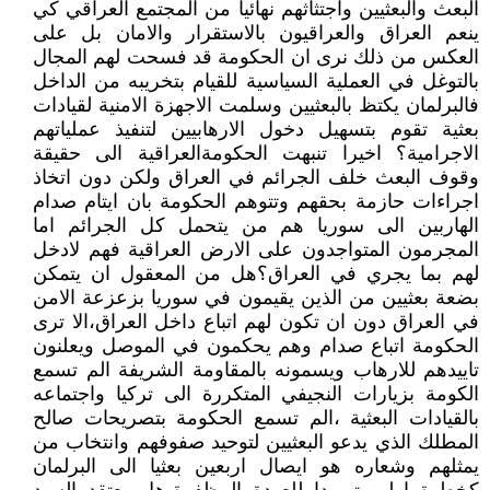
البعث والبعثيين واجتثاثهم نهائيا من المجتمع العراقي كي
ينعم العراق والعراقيون بالاستقرار والامان بل على
العكس من ذلك نرى ان الحكومة قد فسحت لهم المجال
بالتوغل في العملية السياسية للقيام بتخريبه من الداخل
فالبرلمان يكتظ بالبعثيين وسلمت الاجهزة الامنية لقيادات
بعثية تقوم بتسهيل دخول الارهابيين لتنفيذ عملياتهم
الاجرامية؟ اخيرا تنبهت الحكومةالعراقية الى حقيقة
وقوف البعث خلف الجرائم في العراق ولكن دون اتخاذ
اجراءات حازمة بحقهم وتتوهم الحكومة بان ايتام صدام
الهاربين الى سوريا هم من يتحمل كل الجرائم اما
المجرمون المتواجدون على الارض العراقية فهم لادخل
لهم بما يجري في العراق؟هل من المعقول ان يتمكن
بضعة بعثيين من الذين يقيمون في سوريا بزعزعة الامن
في العراق دون ان تكون لهم اتباع داخل العراق،الا ترى
الحكومة اتباع صدام وهم يحكمون في الموصل ويعلنون
تاييدهم للارهاب ويسمونه بالمقاومة الشريفة الم تسمع
الكومة بزيارات النجيفي المتكررة الى تركيا واجتماعه
بالقيادات البعثية ،الم تسمع الحكومة بتصريحات صالح
المطلك الذي يدعو البعثيين لتوحيد صفوفهم وانتخاب من
يمثلهم وشعاره هو ايصال اربعين بعثيا الى البرلمان