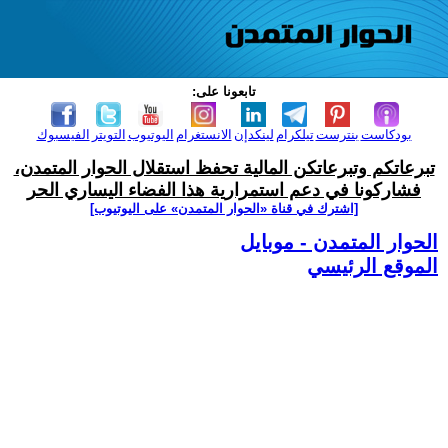
تابعونا على:
بودكاست
بنترست
تيلكرام
لينكدإن
الانستغرام
اليوتيوب
التويتر
الفيسبوك
تبرعاتكم وتبرعاتكن المالية تحفظ استقلال الحوار المتمدن،
فشاركونا في دعم استمرارية هذا الفضاء اليساري الحر
[اشترك في قناة ‫«الحوار المتمدن» على اليوتيوب]
الحوار المتمدن - موبايل
الموقع الرئيسي