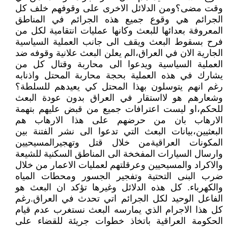
وقت مضى؟ومن الدلائل الاخرى على وقوفهم خلف كل
الجرائم هي وقوع جميع هذه الجرائم في المناطق
المعروفة بعدائها للبعث وكانها عمليات انتقامية لكل من
فرح بسقوط البعث ويقف الى جانب العملية السياسية
الجارية الان في العراق،الم يعلن البعث علانية وقوفه ضد
العملية السياسية ويدعوا الى محاربة وقتال كل من
يشارك في هذه العملية بحجة محاربة المحتل واذنابه
رغم انهم يتوسلون بهذا المحتل كي يعيدهم للسلطة؟
وشعارهم هو لااستقار في العراق بدون عودة البعث
للحكم،او ليست اعترافات جميع من قبض عليهم بتهمة
الارهاب بان من حرضهم على هذا الارهاب هم
البعثيين،بيانات البعث التي تدعوا الى نشر الفتنة بين
المكونات العراقيةمن خلال قتل وتهجيرالمسيحيين
وارسال السيارات المفخخة الى المناطق السكنية للشيعة
والاكراد والمسيحيين وعرقلتهم لعمليات الاعمار من خلال
ضرب البنى التحتية وتفجير الجسور ومحطات المياه
والكهرباء. كل هذه الدلائل وغيرها تؤكد ان البعث هو
الفاعل الوحيد لكل الجرائم اتي تحدث في العراق.رغم
كل هذا الاجرام الذي يمارسه البعث نستغرب عدم قيام
الحكومة العراقية باتخاذ خطوات جريئة للقضاء على