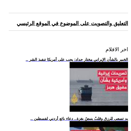
التعليق والتصويت على الموضوع في الموقع الرئيسي
اخر الافلام
.. الخبير بالشأن الإيراني مختار حداد: يجب على أمريكا تنفيذ الشر
.. يد تسعى للرزق وقلبٌ ينبضُ بغزة.. دعاء بائع أردني لفسطين