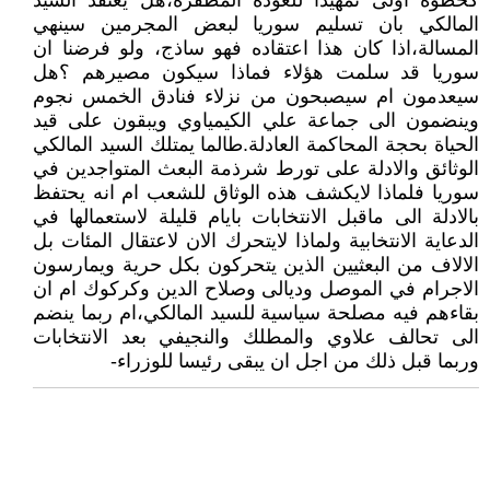
كخطوة اولى تمهيدا للعودة المظفرة،هل يعتقد السيد
المالكي بان تسليم سوريا لبعض المجرمين سينهي
المسالة،اذا كان هذا اعتقاده فهو ساذج، ولو فرضنا ان
سوريا قد سلمت هؤلاء فماذا سيكون مصيرهم ؟هل
سيعدمون ام سيصبحون من نزلاء فنادق الخمس نجوم
وينضمون الى جماعة علي الكيمياوي ويبقون على قيد
الحياة بحجة المحاكمة العادلة.طالما يمتلك السيد المالكي
الوثائق والادلة على تورط شرذمة البعث المتواجدين في
سوريا فلماذا لايكشف هذه الوثاق للشعب ام انه يحتفظ
بالادلة الى ماقبل الانتخابات بايام قليلة لاستعمالها في
الدعاية الانتخابية ولماذا لايتحرك الان لاعتقال المئات بل
الالاف من البعثيين الذين يتحركون بكل حرية ويمارسون
الاجرام في الموصل وديالى وصلاح الدين وكركوك ام ان
بقاءهم فيه مصلحة سياسية للسيد المالكي،ام ربما ينضم
الى تحالف علاوي والمطلك والنجيفي بعد الانتخابات
وربما قبل ذلك من اجل ان يبقى رئيسا للوزراء-