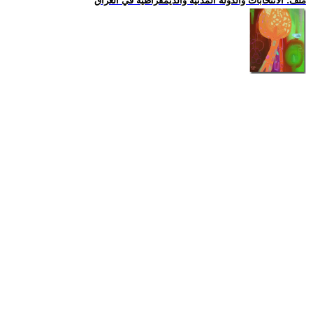
ملف: الانتخابات والدولة المدنية والديمقراطية في العراق