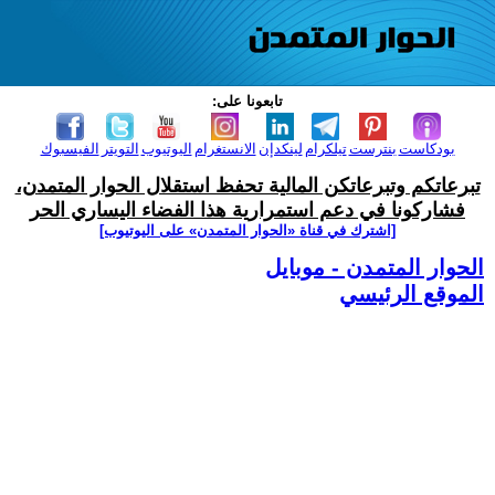
تابعونا على:
بودكاست
بنترست
تيلكرام
لينكدإن
الانستغرام
اليوتيوب
التويتر
الفيسبوك
تبرعاتكم وتبرعاتكن المالية تحفظ استقلال الحوار المتمدن،
فشاركونا في دعم استمرارية هذا الفضاء اليساري الحر
[اشترك في قناة ‫«الحوار المتمدن» على اليوتيوب]
الحوار المتمدن - موبايل
الموقع الرئيسي