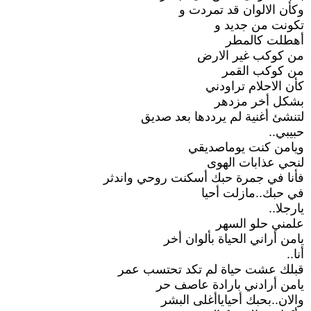
وكأن الالوان قد تمردت و
تكونت من جديد و
أهطلت كالمطر
من كوكب غير الارض
من كوكب القمر
كأن الاحلام تراودني
بشكل أخر مزدهر
لتنشئ أغنية لم يرددها بعد صديق
حبيبي..
ويامن كنت يوماصديقي
لنحي عذابات الهوى
فأنا في جمرة حبك أسكنت روحي واندثر
في حبك..مازلت أحيا
يارجلا..
علمني حلو السهر
يامن أراني الحياة بألوان أخر
أنا..
قبلك عشت حياة لم تكد تحتسب عمر
يامن أرادني بارادة عاصف حر
والان..بحبك أحياياأغلى البشر