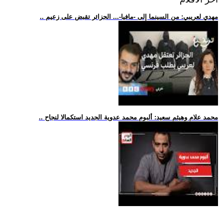
.. مهدي لعريبي: من السينما إلى -مافيا-... الجزائر تقبض على زعيم
.. محمد علام وهيثم سعيد: ألبوم محمد عدوية الجديد استكمالا لنجاح