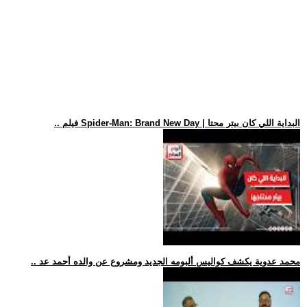
.. فيلم Spider-Man: Brand New Day | البداية اللي كان بيتر محتا
.. محمد عدوية يكشف كواليس ألبومه الجديد ومشروع عن والده أحمد عد