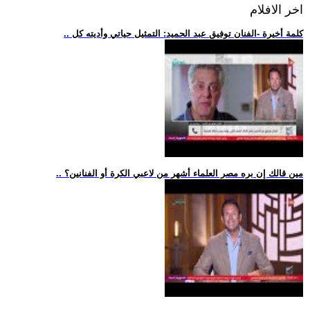
اخر الافلام
.. كلمة أخيرة -الفنان توفيق عبد الحميد: التمثيل حياتي وأديته كل
.. مين قالك إن بره مصر العلماء أشهر من لاعبي الكرة أو الفنانين؟