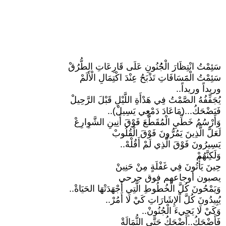
سَئِمْتُ انْتِظَارَ الْجُُنُونِ عَلَى قَارِعَاتِ الطُّرُقْ
سَئِمْتُ الْمَََسَافَاتِ تَذْبَحُ عِنْدَ اكْتِمَالِ الْأَلَمْ
وريداً وريداً..
يُجَفِّفُهُ الصَّمْتُ فِي هَدْأَةِ اللَّيْلِ قَبْلَ الرَّحِيلْ
فَيَضْحَكُ...(مَاعَادَ دَمْعِي يَسِيلْ)..
وَأَرْسُمُ خَطِّيِ الْمُقَطَّّعَ فَوْقَ أَنِينِ الشَّوِارِعْ
لَعَلَّ الَّذِينَ يَمُرُّونَ فَوْقَ الْقُلُوبْ
يَسِيرُونَ فَوْقَ الَّذِي لَمْ أَقُلْهْ..
وَلَكِنَّهُمْ
حِينَ يَأْتُونَ فِي غَفْلَةٍ مِنْ حَنِينْ
يصبون أوجاعهم فوق جرحي
وَيَمْحُونَ كُلَّ الْخُطُوطِ الَّتِي أَجْهَدَتْهَا الحَيَاةْ..
يُبِيدُونَ كُلَّ اْلإِشَارَاتِ كَيْ لَا أَمُرْ..
وَكَيْ لَا يَجِيءَ الْجُنُونْ..
فَأَضْحَكُ..أَضْحَكُ حَتَّى الثُّمَالَةْ