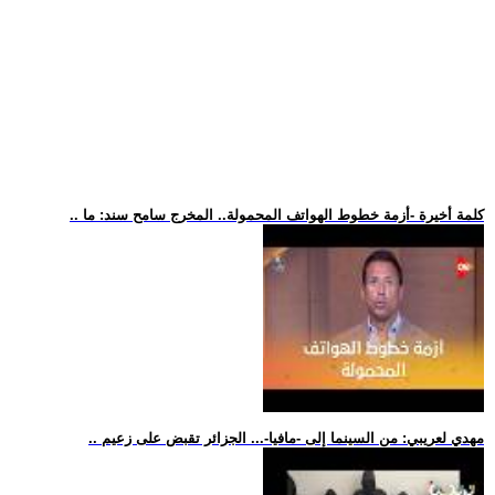
.. كلمة أخيرة -أزمة خطوط الهواتف المحمولة.. المخرج سامح سند: ما
.. مهدي لعريبي: من السينما إلى -مافيا-... الجزائر تقبض على زعيم