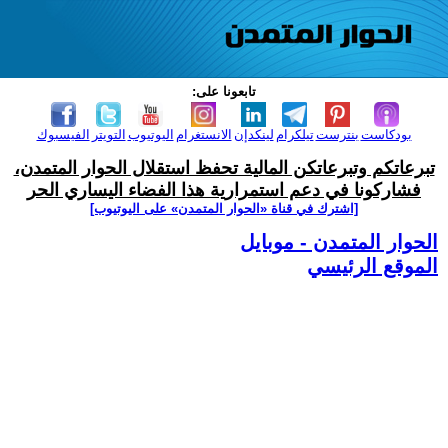
تابعونا على:
بودكاست
بنترست
تيلكرام
لينكدإن
الانستغرام
اليوتيوب
التويتر
الفيسبوك
تبرعاتكم وتبرعاتكن المالية تحفظ استقلال الحوار المتمدن،
فشاركونا في دعم استمرارية هذا الفضاء اليساري الحر
[اشترك في قناة ‫«الحوار المتمدن» على اليوتيوب]
الحوار المتمدن - موبايل
الموقع الرئيسي