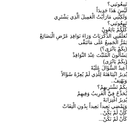
تَبِيعُونَنِي؟
لَيْسَ هَذَا جَدِيدَاً
وَلَكِنَّنِي مَارَأَيْتُ الْعَمِيلَ الَّذِي يَشْتَرِي
تَبِيعُونَنِي؟
كُلُّكُمْ بَائِعُونْ
تُعَلِّقُنِي الذِّكْرَيَاتُ وَرَاءَ نَوَافِذِ عَرْضِ الْبَضَائِعْ
يَمُرُّ الْجَمِيعُ عَلَى مَاتَبَقَّى
(بِكَمْ يَاتُرَى؟)
يَسْأَلُونَ الْمُثَبَّتَ عِنْدَ النَّوَافِذْ
(بِكَمْ يَاتُرَى)
أُعِيدُ السُّؤَالَ عَلَيْهْ
يُدِيرُ انْتِبَاهَتَهُ لِلَّذِي لَمْ يُعِرْهُ سُؤَالاً
وَيَهْتِفْ..
بِكَمْ تَشْتَرِيهِمْ؟
يُحَدِّجُ فِيَّّ الْغَرِيبُ وَفِيهِمْ
يُدِيرُ اغْتِرَابَهْ
وَيَمْضِي بَعِيداً بَعِيداً بِدُونِ الْتِفَاتْ
كَأَنْ لَمْ يَكُنْ..
كَأَنْ لَمْ نَكُنْ...