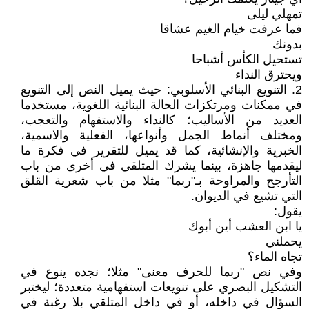
تمهلي ليلى
فما عرفت خيام الغيم عشاقا
بدونك
تستحيل الكأس أشباحا
ويحترق النداء
2. التنويع البنائي الأسلوبي: حيث يميل النص إلى التنويع
في ممكنات ومرتكزات الحالة البنائية اللغوية، مستخدما
العديد من الأساليب؛ كالنداء والاستفهام والتعجب،
ومختلف أنماط الجمل وأنواعها، الفعلية والاسمية،
الخبرية والإنشائية، كما قد يميل للتقرير في فكرة ما
ليقدمها جاهزة، بينما يشرك المتلقي في أخرى من باب
التأرجح والمراوحة بـ"ربما" مثلا من باب شعرية القلق
التي تشيع في الديوان.
يقول:
يا ابن العشب أين أبوك
يحملني
تجاه الماء؟
وفي نص "ربما للحرف معنى" مثلا؛ نجده ينوع في
التشكيل البصري على تنويعات استفهامية متعددة؛ ليختبر
السؤال في داخله، أو في داخل المتلقي بلا رغبة في