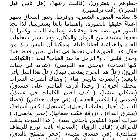
خطوهم ، يتعثرون)، (فألقت رعبها)، (هل تأتين قبل
الفجر؟)، (أنت ترقصين).
5. سلامة الصورة الشعرية ووفرتها: ونص إسحاق يظهر
إعتناءً حقيقيا بالصورة، واهتماما بالغا بشعريتها، لذا نجد
الصور في نصه حية وحقيقية وسليمة البنية، وكثيرا ما
نجدها مشتقة من الزمان والمكان، وقد تسير باتجاهات
الحلم والغرائبية أحيانا قليلة. ويمكننا أن نلمس ذلك من
خلال عدد الصورة التي نجدها في تحليل نصين فقط هما:
وحدق قلقي" ، و" الرمل ما سرّ الغياب" لنجد : (الكواكب
كلها اتحدت)، (وحدي مع الفوضى) ،(شريد في جهات
الريح)، (علّ هذا الجرح يمنحني نبيذا)، (علّ هذا الليل يأتي
بالبعيد) ،(أبصرت هاويتي هنا)، ( وهناك أبصرت السراب
محطة أخرى)، ( وحيدا أذرف الماضي على جسدي)،
(تشكلي عشبا)، ( كيف أخبئ الكلمات في عينيك)،
(ضميني إذا انكسر الحديث)، (في جهات حقائبي)، (فضاء
القلب)، (جيتار يعلمك الرحيل)، (تستحيل الكأس أشباحا)،
(يحترق النداء) ، (زرقة فكت ضفائها)، (حجر يتابعني)، (
سراب أسود التكوين يأخذني بعيد)، ( هذا الصوت يذهب
للخرافة)، (قبائل الرؤيا)، (الصحراء بائعة توزع للجفاف
قصائدي)، (في جسدي مدينة)، (حجر مضمّخ بالندى)،