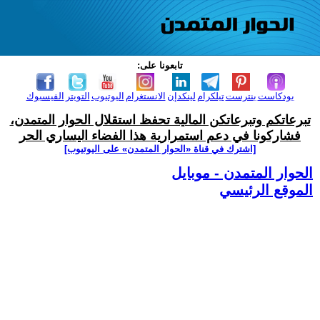
تابعونا على:
بودكاست
بنترست
تيلكرام
لينكدإن
الانستغرام
اليوتيوب
التويتر
الفيسبوك
تبرعاتكم وتبرعاتكن المالية تحفظ استقلال الحوار المتمدن،
فشاركونا في دعم استمرارية هذا الفضاء اليساري الحر
[اشترك في قناة ‫«الحوار المتمدن» على اليوتيوب]
الحوار المتمدن - موبايل
الموقع الرئيسي