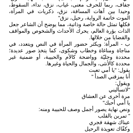
جفاف، ربما للحرف معنى، غياب، نزق، نداء، السقوط،
وحيدا بين آهات المسافة، نزق، ذكريات في المرآة،
الموت خاتمة الرواية، رحيل، نزق"
فكلها تمثل حالة خاصة وذاتية، مما يوضح أن الشاعر جعل
الذات بؤرة العالم، يحرك الأحداث والشخوص والمواقف
والقضايا من خلالها.
ب - المرأة: ويكثر حضور المرأة في النص ويتعدد، في
مناجاة ومناغاة وخطاب وشكوى، كما يتخذ صور عديدة؛
محددة وجليّة وواضحة كالأم والحبيبة، أو ضمنية غير
محددة كالأنثى، والجمال والحياة وغيرها.
يقول: "يا أمي تعبت
أنا يمزقني الصدأ "
ويقول:
"لاتسأليني
مرة أخرى عن العشاق
يا أمي أحبك"
ونص نهاية يصور أجمل وصف للحبيبة ومنه:
" تمرين بالقلب
عيناك شهقة فجري
وكفّاك تعويذة الرحيل