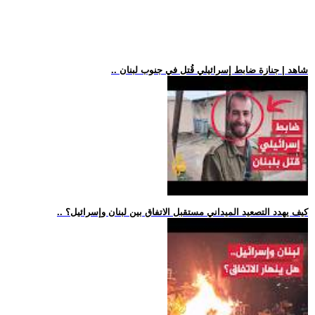
.. شاهد | جنازة ضابط إسرائيلي قُتل في جنوب لبنان
.. كيف يهدد التصعيد الميداني مستقبل الاتفاق بين لبنان وإسرائيل؟