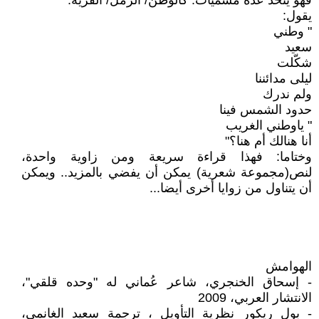
فهو يتخذ عدة مسميات: كالوطن/ الرمل/ القرية.
يقول:
" وطني
سعيد
شكّلت
ليلى مدائننا
ولم ندرك
حدود الشمس فينا
" ياوطني الغريب
أنا هنالك أم هنا؟"
وختاما: فهذا قراءة سريعة ومن زاوية واحدة،
لنص(مجموعة شعرية) يمكن أن يفضي بالمزيد.. ويمكن
أن يتناول من زوايا أخرى أيضا...
الهوامش
- إسحاق الخنجري، شاعر عُماني له "وحده قلقي"،
الانتشار العربي، 2009
- بول ريكور نظرية التأويل ، ترجمة سعيد الغانمي،