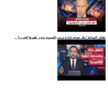
.. نقاش الساعة | هل تتوجه إدارة ترمب للتسوية وتدير ظهرها للحرب؟