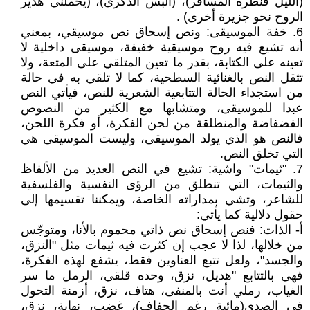
(الليل قنطرة المسافر)، (ألبس الذكرى)، (يحملني هدير
الروح نحو جزيرة أخرى) .
6. خفة الموسيقى: ونص إسحاق نص موسيقي، بمعني
أنه تشيع فيه روح موسيقية خفيفة، موسيقى داخلية لا
تعينه على الكتابة، بقدر ما تعين المتلقي على المتعة، ولا
تثقل النص بالغنائية السطحية، كما لا تلقي به في حالة
من استجداء الحالة التتابعية الشعرية للنص، فيأتي النص
عبدا للموسيقى، ومتشابها مع الكثير من النصوص
الفضفاضة والمنطلقة من لحن الفكرة، أو فكرة اللحن،
فالنص هو الذي يولد الموسيقى، وليست الموسيقى هي
التي تخلق النص.
7. "ثيمات" واشية: تشيع في النص العديد من الألفاظ
والثيمات، التي تنطلق من الرؤى النفسية والفلسفية
للشاعر، وتشي بمداراته الخاصة، ويمكننا تقسيمها إلى
حقول دلالية كما يأتي:
أ- الذات: فنص إسحاق نص ذاتي محموم بالأنا، ومتوجّس
من خلالها، لذا لا عجب إن كثرت فيه ثيمات مثل "النزق،
والجسد"، ولعل تتبع العناوين فقط، يشفع لهذه الفكرة،
فهي بالتتابع "هديل، نزق، وحده قلقي، الرمل ما سر
الغياب، رملي أنت بالمنفى، هتاف، نزق، أزمنة التحول
في الصدى(مائية رغم الجفاف)، غضب، نهاية، نزق،