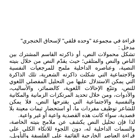
قراءة في مجموعة "وحده قلقي" لإسحاق الخنجري"
مدخل :
تشكل محمولات النص، أو ذاكرته القاسم المشترك بين
الناص والنص والمتلقي؛ حيث يقدّم النص من خلال بنيته
النصية، وعناصره الداخلية ملمح للمرجعيات النفسية
والاجتماعية التي شكلت ذاكرته الشعرية، تلك الذاكرة
التي يمكن الاستدلال عليها من التحليل المفصلي اللغوي
للنص، وتتبّع الإحالات اللغوية، كالضمائر، والأساليب،
والأدوات، ومن خلال تحديد المرتكزات الزمانية والمكانية
والنفسية والاجتماعية التي يقترحها النص، فلا يمكن
للشاعر توظيف مفردات ما، أو استحضار ثيمات معينة بلا
قصدية، سواء كانت هذه القصدية واعية أو غير واعية.
لذا فإن تحليل النص يكشف عن ملامح بنيته الخاصة،
والسمات الداخلية له، دون اللجوء للاتكاء الكلي على
قراءة العناصر الخارجية القائمة على الفلسفة والتأويل،