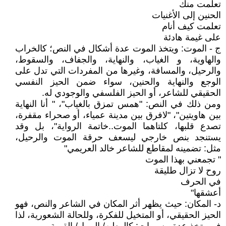
تعلمت منك
الحنين إلى الأغنيات
تعلمت كيف أنام
على غيمة هادئة
ج - الموت: ويتخذ الموت عدة أشكال في النص؛ كالخراب
والهاوية، و الغياب، والنهاية، والجفاف، والسقوط،
والرحيل، والمسافة، وغيرها من المفردات التي تدل على
الوجع والنهاية والحنين، سواء ضمن الحيز النفسي
الحقيقي للشاعر، أو الحيز الفلسفي والوجودي له.
ومن ذلك في النص: "همس تمزق بالغياب"، " أنا النهاية
بين هاويتين"، "لافرق بين مدينة عمياء، أو صحراء مقفرة،
تصدع قلبها، كلتاهما الموت..خاتمة الرواية"، بل وقد
يستنجد بنص خارجي ليسعف حرقة الموت والرحيل،
مثل: تضمينه لمقاطع للشاعر خالد العريمي"
" تجمعني بهذا الموت
روح لا تزال طليقة
في الحرف
أعشقها"
د- المكان: حيث يظهر أثر المكان في الشاعر والنص، فهو
الحيز الحقيقي، أو المتخيل للفكرة، وللحالة الشعورية، لذا