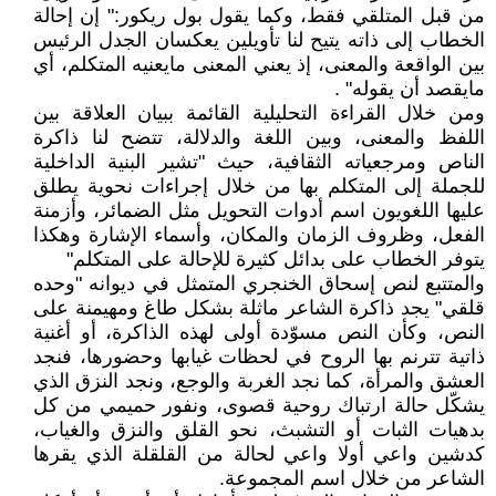
من قبل المتلقي فقط، وكما يقول بول ريكور:" إن إحالة
الخطاب إلى ذاته يتيح لنا تأويلين يعكسان الجدل الرئيس
بين الواقعة والمعنى، إذ يعني المعنى مايعنيه المتكلم، أي
مايقصد أن يقوله" .
ومن خلال القراءة التحليلية القائمة ببيان العلاقة بين
اللفظ والمعنى، وبين اللغة والدلالة، تتضح لنا ذاكرة
الناص ومرجعياته الثقافية، حيث "تشير البنية الداخلية
للجملة إلى المتكلم بها من خلال إجراءات نحوية يطلق
عليها اللغويون اسم أدوات التحويل مثل الضمائر، وأزمنة
الفعل، وظروف الزمان والمكان، وأسماء الإشارة وهكذا
يتوفر الخطاب على بدائل كثيرة للإحالة على المتكلم"
والمتتبع لنص إسحاق الخنجري المتمثل في ديوانه "وحده
قلقي" يجد ذاكرة الشاعر ماثلة بشكل طاغ ومهيمنة على
النص، وكأن النص مسوّدة أولى لهذه الذاكرة، أو أغنية
ذاتية تترنم بها الروح في لحظات غيابها وحضورها، فنجد
العشق والمرأة، كما نجد الغربة والوجع، ونجد النزق الذي
يشكّل حالة ارتباك روحية قصوى، ونفور حميمي من كل
بدهيات الثبات أو التشبث، نحو القلق والنزق والغياب،
كدشين واعي أولا واعي لحالة من القلقلة الذي يقرها
الشاعر من خلال اسم المجموعة.