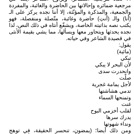
مرجعية ضمائره وإحالاتها بين الحاضرة والغائبة، والمفردة
والجمعية، والمذكرة والمؤنّثة، إلا أننا نجده يركز على الـ
(أنا) والـ (أنتِ) حاضرة وغائبة، متّصلة ومنفصلة، فهو
يكتب نصه بذاتيته الخاصة، ويشفّع أنثاه في ذلك النص، لذا
نجده يحدثها ويتحاور معها ويسألها، مما يشي بقيمة الأنثى
في قصيدة الشاعر وفي حياته.
يقول:
(مائية)
تبكي
لأن البحر لا يبكي
وانحدرت سدى
صلّت
لأجل يمامة غجرية
تدمي هشاشتها
وتمنحها السماء
غنت
لقلب أخزمي البوح
يدرك سرها
ونداء شهوتها
ومن ذلك أيضا؛ (يمضون، تنحسر الحقيقة، في توهج