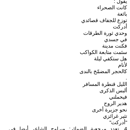
يقول :
كانت الصحراء
بائعة
توزع للجفاف قصائدي
أدركت
وحدي ثورة الطرقات
في جسدي
فكنت مدينة
سئمت متابعة الكواكب
هل ستكفي ليلة
لأنام
كالحجر المضمّخ بالندى
.
الليل قنطرة المسافر
ألبس الذكرى
فيحملني
هدير الروح
نحو جزيرة أخرى
تثير غرائزي
"أدركت"
4. تعدد مرجعية الضمائر: ويراوح الشاعر أيضا في