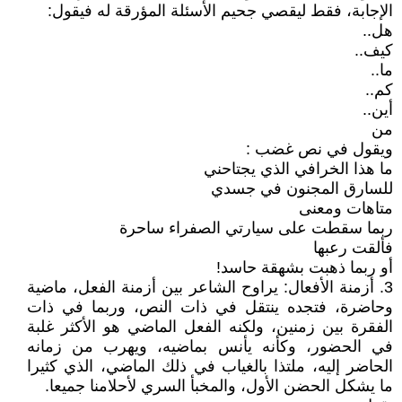
الإجابة، فقط ليقصي جحيم الأسئلة المؤرقة له فيقول:
هل..
كيف..
ما..
كم..
أين..
من
ويقول في نص غضب :
ما هذا الخرافي الذي يجتاحني
للسارق المجنون في جسدي
متاهات ومعنى
ربما سقطت على سيارتي الصفراء ساحرة
فألقت رعبها
أو ربما ذهبت بشهقة حاسد!
3. أزمنة الأفعال: يراوح الشاعر بين أزمنة الفعل، ماضية
وحاضرة، فتجده ينتقل في ذات النص، وربما في ذات
الفقرة بين زمنين، ولكنه الفعل الماضي هو الأكثر غلبة
في الحضور، وكأنه يأنس بماضيه، ويهرب من زمانه
الحاضر إليه، ملتذا بالغياب في ذلك الماضي، الذي كثيرا
ما يشكل الحضن الأول، والمخبأ السري لأحلامنا جميعا.