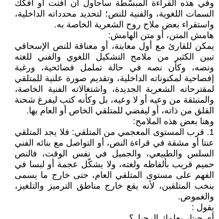
وفي هذه القراءة المبسّطة سأحاول أن أفتت أو أفكك
السمات اللغوية، والفنية للنص؛ لتحديد محدداته الداخلية،
واستقراء بعض ملاح روح الشعرية الخاصة به.
هامش المتن، أو متن الهامش:
يمكن للقارئ مع أول معاينة، أو معناقة للنص الإسحاقي
تبين الكثير من ملامح التشكيل اللغوي والفني للغته
ونصه، وكأن نصه في حالة تململ فضائحية، ورغبة
إفصاحية لمكنوناته الداخلية، وتقديم صورة علنية للمتلقي
لمقترحاته الشعرية الجديدة، واشتغالاته الفنية الخاصة،
والمنبثقة من وعيه أو لا وعيه، بل وكأنه كتب ليفرغ شحنة
القلق من ذاته، أو ليفضي للمتلقي الخاص أو العام بها.
وهنا بعض هذه الملامح:
1. قرب المستوى المعجمي من المتلقي: فلا يجد المتلقي
عنتا أو مشقة في قراءة النص، أو التواصل مع بنائه الفني
السلس والطبيعي، والجميل في نفس الوقت، فالنص
حميم قريب بألفاظه ولغته، ولا يشكّل عجمة أو لبسا في
الفهم على مستوى المتلقي العام، حتى خارج ما يسمى
بنخب المتلقين، لأنه يقع خارج مناطق الترميز والتلغيز،
والغموض.
يقول :
أي جيتار يعلمك الرحيل؟