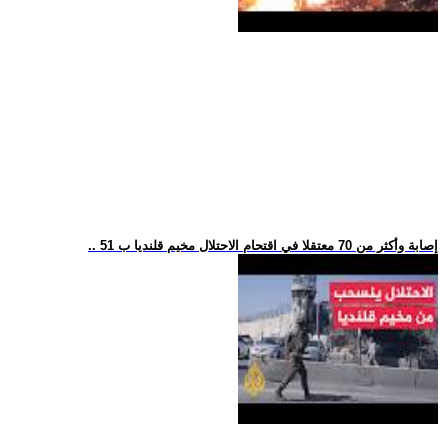
.. 51 إصابة وأكثر من 70 معتقلا في اقتحام الاحتلال مخيم قلنديا ب