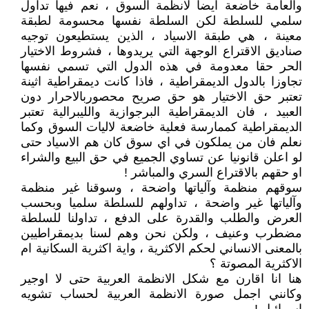
والعامة خاضعة ايضا لانظمة السوق ، نعم فيها تداول
سلمي للسلطة لكن السلطة نفسها محسومة لطبقة
معينة ، هي طبقة الاسياد ، الذين يستطيعون توجيه
صناديق الاقتراع الوجهة التي يريدوها ، فشروط الاختيار
الحر حقا معدومة في هذه الدول التي تسمي نفسها
تجاوزا بالدول الديمقراطية ، فاذا كانت ديمقراطية اثينة
تعتبر حق الاختيار هو حق صريح محصوربالاحرار دون
العبيد ، فان الديمقراطية البرجوازية والليبرالية تعتبر
الديمقراطية كممارسة فعلية خاضعة لاليات السوق وكما
نعلم فان من يملكون في اي سوق كان هم الاسياد حتى
لو اعلن قانونيا عن تساوي الجميع في حق البيع والشراء
او حقهم بالاقتراع السري والمباشر !
سوقهم منظمة وآلياتها واضحة ، وسوقنا غير منظمة
وآلياتها غير واضحة ، تداولهم للسلطة سلميا وبحسب
العرض والطلب والقدرة على الدفع ، تداولنا للسلطة
مضطرب وعنيف ، ولكن نحن وهم لسنا بديمقراطيين
بالمعنى الانساني لحكم الاكثرية ، واية اكثرية السكانية ام
الاكثرية المصوتة ؟
هنا انا اقارن مع شكل الانظمة العربية حتى لا اوجير
وكانني اجمل صورة الانظمة العربية لحساب تشويه