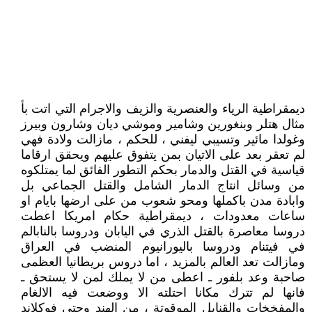
ديمقراطية الرياء والعنصرية والزيف والاجرام التي اتت بأ
مثال هتلر وبنغورين وشامير وموشي ديان وشارون وبيرز
وغولدا مائير وتسيبي ليفني ، للحكم ، مازالت ولادة فهي
لم تعقر بعد على الاتيان بمن يتفوق عليهم ويحقق ارقاما
قياسية في القتل والدمار بحكم التطور الفائق لما يمتلكوه
من وسائل انتاج الدمار الشامل والقتل الجماعي بل
وابادة مدن باكملها ومحو شعوب من على ارضها بايام او
ساعات معدودات ، ديمقراطية حكام امريكا اعطت
دروسا معاصرة بالقتل الذري في اليابان ودروسا بالنابالم
في فيتنام ودروسا باليورانيوم المنضب في العراق
ومازالت تعد العالم بالمزيد ، اما دروس بريطانيا العظمى
صاحبة وعد بلفور ـ اعطى من لا يملك لمن لا يستحق ـ
فانها لم تترك مكانا احتلته الا ووضعت فيه الالغام
والمفخخات والقنابل الموقوتة ، من الهند وحتى فوكلاند