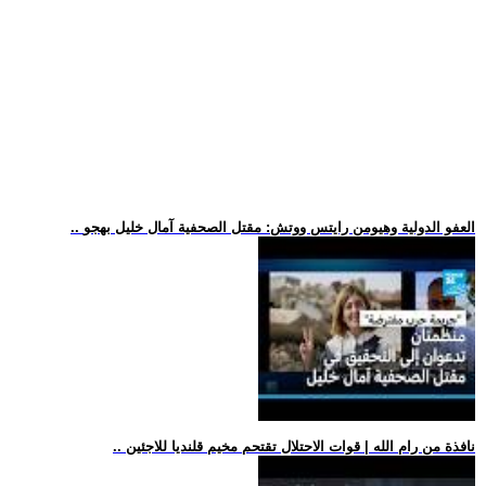
.. العفو الدولية وهيومن رايتس ووتش: مقتل الصحفية آمال خليل بهجو
.. نافذة من رام الله | قوات الاحتلال تقتحم مخيم قلنديا للاجئين