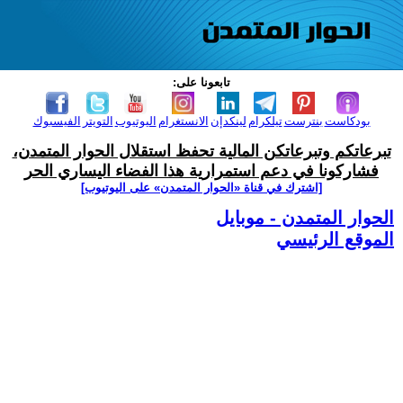
تابعونا على:
بودكاست
بنترست
تيلكرام
لينكدإن
الانستغرام
اليوتيوب
التويتر
الفيسبوك
تبرعاتكم وتبرعاتكن المالية تحفظ استقلال الحوار المتمدن،
فشاركونا في دعم استمرارية هذا الفضاء اليساري الحر
[اشترك في قناة ‫«الحوار المتمدن» على اليوتيوب]
الحوار المتمدن - موبايل
الموقع الرئيسي