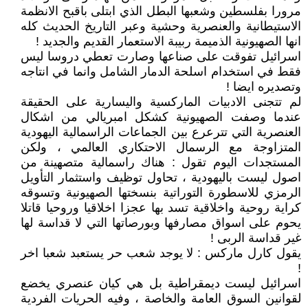
مرورا بفلسطين وشعبها البطل الذي ابتلى باقبح الانظمة
الاستيطانية والعنصرية وحشية وعبر التاريخ الحديث كله
انها الصهيونية الذميمة ربيبة الاستعمار القديم والجديد !
اسرائيل تفوقت على صناعها وصارت تعطي دروسا ليس
فقط في استخدام اسلحة الدمار الشامل وانما في انتاجه
وتصديره ايضا !
لم تتجنى الادبيات الماركسية واليسارية على الحقيقة
عندما وصفت الصهيونية كشكل امبريالي من اشكال
العنصرية التي تترعرع بين الجماعات الراسمالية اليهودية
المتزاوجة مع الرسمال الاحتكاري العالمي ، ولكن
المستجدات اليوم تقول : هناك راسمالية متصهينة من
اصول ليست باليهودية ، تحاول توظيف واستثمار التأويل
الرمزي للاسطورة التوراتية بنسختها الصهيونية وتسوقه
كراية روحية واخلاقية تسد بها عجزا اخلاقيا وروحيا قاتلا
يحوم على اسواق مصارفها وبورصاتها التي لا قداسة لها
غير قداسة الربى !
يقول كارل ماركس : لا يوجد شعب حر يستعبد شعبا اخر
!
اسرائيل ليست ديمقراطية بل هي كيان عنصري يخضع
لقوانين السوق العامة والخاصة ، وفيه الحريات الفردية