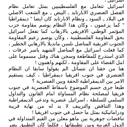
اسرائيل !
اسرائيل تتعامل مع الفلسطينيين بمثل تعامل نظام
الفصل العنصري الابارتايد ـ البيض ـ مع الشعب الاصلي
في البلاد ـ السود ـ ونظام الابارتايد كان ايضا " ديمقراطيا
" كما يزعمون ، وكان هذا النظام يوصم مقاومة حزب
المؤتمر الوطني الافريقي بالارهاب كما تفعل اسرائيل
بحق المقاومة الفلسطينية ، وكان يوصم زعيم المقاومة
الجنوب افريقية المناضل نلسن مانديلا بالارهابي الخطير ،
كما فعلت اسرائيل مع المناضل الشهيد ياسر عرفات ،
الذي استدرج للمقاطعة وسجن هناك وقتل مسموما على
امل القضاء على المقاومة ، لكنهم واهمون !
هنا من حقنا ان نتسائل الم يقولوا سابقا ان النظام
العنصري في جنوب افريقيا ديمقراطيا ، كيف يستقيم
الامر بين الديمقراطية الحقة وبين العنصرية ؟
طبعا جرى حسم الموضوع باسقاط العنصرية في جنوب
فريقيا لمصلحة نظام المساواة امام القانون والتداول
السلمي للسلطة ، اسرائيل عنصرية وتدعي الديمقراطية
وهذا التناقض والتزييف لا بد له من نهاية قريبة
ودراماتيكية بمثل ما حصل في جنوب افريقيا !
تناقضات جوهرية بين ماهو معلن من القيم المتداولة في
الدول الغربية وبين تطبيقاتها ، فكلما كان التطبيق يضر