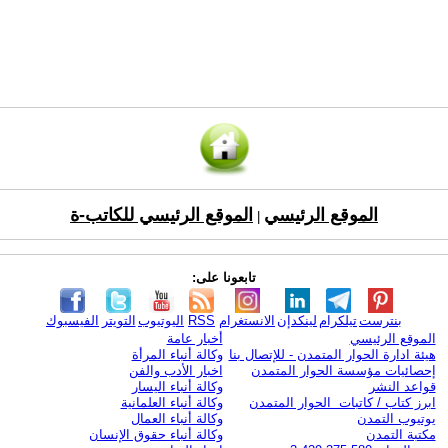
الموقع الرئيسي
الموقع الرئيسي للكاتب-ة
|
تابعونا على:
بنترست
تيلكرام
لينكدإن
الانستغرام
RSS
اليوتيوب
التويتر
الفيسبوك
الموقع الرئيسي
أخبار عامة
هيئة ادارة الحوار المتمدن - للإتصال بنا
وكالة أنباء المرأة
إحصائيات مؤسسة الحوار المتمدن
اخبار الأدب والفن
قواعد النشر
وكالة أنباء اليسار
ابرز كتاب / كاتبات الحوار المتمدن
وكالة أنباء العلمانية
يوتيوب التمدن
وكالة أنباء العمال
مكتبة التمدن
وكالة أنباء حقوق الإنسان