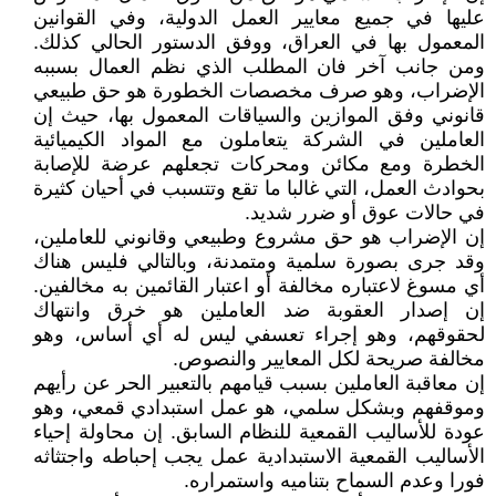
عليها في جميع معايير العمل الدولية، وفي القوانين
المعمول بها في العراق، ووفق الدستور الحالي كذلك.
ومن جانب آخر فان المطلب الذي نظم العمال بسببه
الإضراب، وهو صرف مخصصات الخطورة هو حق طبيعي
قانوني وفق الموازين والسياقات المعمول بها، حيث إن
العاملين في الشركة يتعاملون مع المواد الكيميائية
الخطرة ومع مكائن ومحركات تجعلهم عرضة للإصابة
بحوادث العمل، التي غالبا ما تقع وتتسبب في أحيان كثيرة
في حالات عوق أو ضرر شديد.
إن الإضراب هو حق مشروع وطبيعي وقانوني للعاملين،
وقد جرى بصورة سلمية ومتمدنة، وبالتالي فليس هناك
أي مسوغ لاعتباره مخالفة أو اعتبار القائمين به مخالفين.
إن إصدار العقوبة ضد العاملين هو خرق وانتهاك
لحقوقهم، وهو إجراء تعسفي ليس له أي أساس، وهو
مخالفة صريحة لكل المعايير والنصوص.
إن معاقبة العاملين بسبب قيامهم بالتعبير الحر عن رأيهم
وموقفهم وبشكل سلمي، هو عمل استبدادي قمعي، وهو
عودة للأساليب القمعية للنظام السابق. إن محاولة إحياء
الأساليب القمعية الاستبدادية عمل يجب إحباطه واجتثاثه
فورا وعدم السماح بتناميه واستمراره.