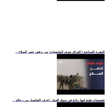
.. النشرة الصباحية | العراق يتوعد المليشيات: من يرفض حصر السلاح
.. تخصصات طبية فيها زيادة في سوق العمل..اعرف التفاصيل من د.خالد