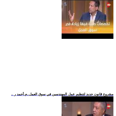
.. مشروع قانون جديد لتنظيم عمل المهندسين في سوق العمل..م.أحمد ر