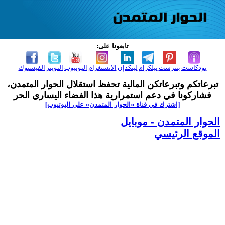
تابعونا على:
بودكاست
بنترست
تيلكرام
لينكدإن
الانستغرام
اليوتيوب
التويتر
الفيسبوك
تبرعاتكم وتبرعاتكن المالية تحفظ استقلال الحوار المتمدن،
فشاركونا في دعم استمرارية هذا الفضاء اليساري الحر
[اشترك في قناة ‫«الحوار المتمدن» على اليوتيوب]
الحوار المتمدن - موبايل
الموقع الرئيسي