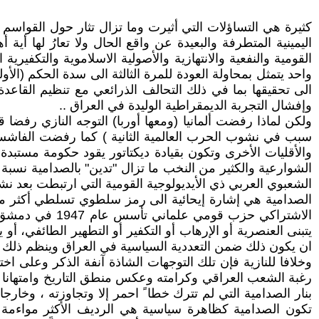
كثيرة هي التساؤلات التي أثيرت وما تزال تثار حول القواسم ال
اليمينية المتطرفة والبعيدة عن واقع الحال ولا تعارُ لها أ
القومية والنفعية والانتهازية والأصولية الاسلاموية والتكفير
الى تحقيقها بما في ذلك التحالف الذرائعي مع تنظيم القاعدة
وإفشال التجربة الديمقراطية الوليدة في العراق ..
والأقليات الأخرى وتكون بقيادة ديكتاتور يقود حكومة مستبدة 
الشعبوي العربي ذي الأيديولوجية القومية التي ارتبطت بعد نشو
الصدامية هي إشارة إيحائية الى رمز سلطوي تسلطي أكثر م
يتبنى العنصرية أو الإرهاب أو التكفير أو التطهير الطائفي، 
ان يكون ذلك ضمن التعددية السياسية في العراق وينظم ذلك بقا
وخلافا للنازية فإن تلك التوجهات الشاذة آنفة الذكر وعلى اخ
رغبة الشعب العراقي وكرامته وعكس منطق التاريخ وامتهانا لجم
بنار الصدامية التي لم تترك خطا ً احمر إلا وتجاوزته ، وخارجا
تكون الصدامية كظاهرة سياسية هي الرديف الأكثر مواءمة 