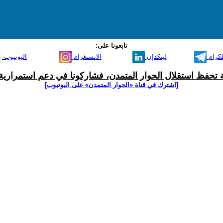
تابعونا على:
لكرام
لينكدإن
الانستغرام
اليوتيوب
ية تحفظ استقلال الحوار المتمدن، فشاركونا في دعم استمرارية 
[اشترك في قناة ‫«الحوار المتمدن» على اليوتيوب]