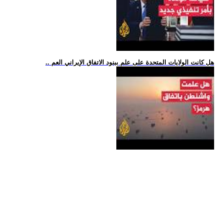
.. هل كانت الولايات المتحدة على علم ببنود الاتفاق الإيراني العم