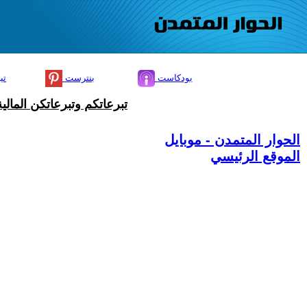
بودكاست
بنترست
تي
تبرعاتكم وتبرعاتكن المال
الحوار المتمدن - موبايل
الموقع الرئيسي