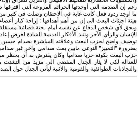
والمستويات الحضارية للمحيط الاقليمي والعربي للعراق (وداخل العراق 
رغم إن الصدمة التي أوجدتها الجرائم المروعة التي اقترفه
ما اوجد ردود فعل كانت غاية في الاحتقان وصلت في كثير من 
هيئة اجتثاث البعث الى إن من أهم أهدافها : إزاحة كبار أعضا
ويحق لأي شخص الدفاع عن نفسه أمام لجنة قضائية مستقلة عن 
الإنسان والرأي الآخر وتنبذ الأفكار القديمة الشاذة لغرض إع
توصيف واضح لحزب البعث وعلاقته المباشرة بصدام حسين ال
بضرورة "التمييز" النوعي مابين بعث صدامي وآخر غير صدام
حزب البعث بكونه حزبا صداميا وكان يفترض به أن يحظر من ا
للعدالة لكي لا يثار الجدل المفضي الى مزيد من التشتت وا
والتجاذبات الطوائفية والقومية والاثنية ليأتي الجدل حول الصدام