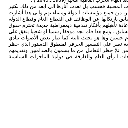
العامية الثانية (1939 ـ 1945 ) .
 المحلية فحسب بل تعدت آثارها الى ابعد من ذلك بكثير
ثيين من جميع مؤسسات الدولة ومساءلتهم والى هذا أشارت
ابق بارتكابها عن الوظائف في القطاع العام وقطاع الدولة
دة تأهيلهم بأفكار تقدمية ديمقراطية جديدة تحترم حقوق
السابق.. ومع هذا فلم نجد موقفا رسميا او شعبيا يتفق على
 حسين وها هو يجتث ثانية كما صار بعض الأصوات تنادي
اصة تصر على التفسير الحرفي لمنطوق الدستور الذي حظر
ن ثمَّ حظر التعامل من ما يسمون بالصداميين وتقديمهم
ت الرأي العام والغارقة في دوامة التناحرات السياسية