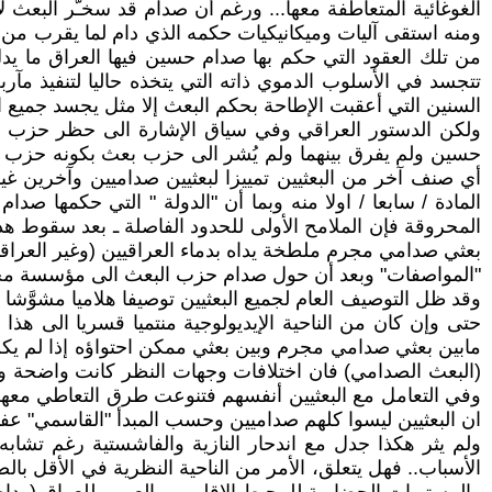
الغوغائية المتعاطفة معها... ورغم أن صدام قد سخـَّر البعث ل
من تلك العقود التي حكم بها صدام حسين فيها العراق ما يد
تتجسد في الأسلوب الدموي ذاته التي يتخذه حاليا لتنفيذ مآ
السنين التي أعقبت الإطاحة بحكم البعث إلا مثل يجسد جميع ال
ولكن الدستور العراقي وفي سياق الإشارة الى حظر حزب الب
حسين ولم يفرق بينهما ولم يُشر الى حزب بعث بكونه حزب ال
أي صنف آخر من البعثيين تمييزا لبعثيين صداميين وآخرين غي
المادة / سابعا / اولا منه وبما أن "الدولة " التي حكمها
بعثي صدامي مجرم ملطخة يداه بدماء العراقيين (وغير العراقيي
"المواصفات" وبعد أن حول صدام حزب البعث الى مؤسسة مخابرات
وقد ظل التوصيف العام لجميع البعثيين توصيفا هلاميا مشوَّشا 
حتى وإن كان من الناحية الإيديولوجية منتميا قسريا الى هذ
مابين بعثي صدامي مجرم وبين بعثي ممكن احتواؤه إذا لم يكن م
(البعث الصدامي) فان اختلافات وجهات النظر كانت واضحة و
وفي التعامل مع البعثيين أنفسهم فتنوعت طرق التعاطي معهم ما
ان البعثيين ليسوا كلهم صداميين وحسب المبدأ "القاسمي" عفا 
ولم يثر هكذا جدل مع اندحار النازية والفاشستية رغم تشابه 
الأسباب.. فهل يتعلق، الأمر من الناحية النظرية في الأقل بال