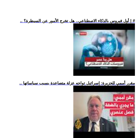
.. أول فيروس بالذكاء الاصطناعي.. هل تخرج الأمور عن السيطرة؟ | #
.. مقرر أممي للجزيرة: إسرائيل تواجه عزلة متصاعدة بسبب سياساتها