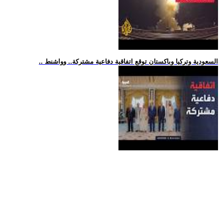
.. السعودية وتركيا وباكستان توقع اتفاقية دفاعية مشتركة.. وواشنط