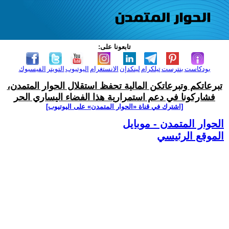
تابعونا على:
بودكاست
بنترست
تيلكرام
لينكدإن
الانستغرام
اليوتيوب
التويتر
الفيسبوك
تبرعاتكم وتبرعاتكن المالية تحفظ استقلال الحوار المتمدن،
فشاركونا في دعم استمرارية هذا الفضاء اليساري الحر
[اشترك في قناة ‫«الحوار المتمدن» على اليوتيوب]
الحوار المتمدن - موبايل
الموقع الرئيسي