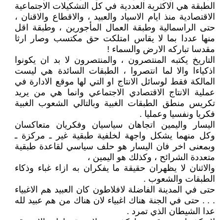
الطبقة هي الاكثرية العددية في كل التشكيلات الاجتماعية
الاقتصادية منذ ايام الاسياد والعبيد ، والاقطاع والاقنان ،
حتى الراسمالية وطبقة العمال المأجورين ، وطبقة اقل
منها عددا بما لا يقاس امتلكت حق مكتسب وصار ارثا
مقدسا تباركه الارض والسماء !
التاريخ يكتبه المنتصرون ، والمنتصرون لا بد ان يكونوا
اذكياءا والا لما انتصروا ، الطبقات السائدة هي ليست
المالكة فقط لوسائل الانتاج او التي لها موقع الادارة في
عملية الانتاج الاقتصادي الاجتماعي وانما هي من يريد
تكريس منطق الطبقات الغبية وبالتالي الشعوب الغبية
فكريا ونفسيا وعمليا .
اليسار واليمين اتجاهان سياسيان وفكريان متعاكسان
وكل منهما يشكل واجهة لخلفية طبقية غير ـ مركزة ـ
وبمعنى اخر فان اليسار هو حلف سياسي لقاعدة طبقية
متعددة الشرائح ، وكذلك هو اليمين ،
والاثنان لا يظهران حقيقة ما يفكران به ازاء غباء وذكاء
الطبقات والشعوب .
حتى في المدينة الفاضلة لافلاطون كان العبيد هم الاغبياء
. . . حتى في الجنة هناك اغبياء لان هناك من هم عبيد لله
عدا الشيطان الذي تمرد .