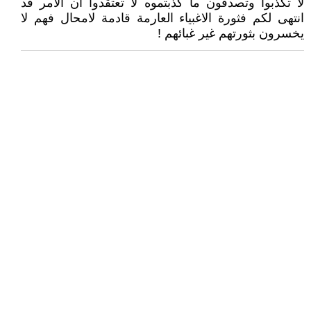
لا تكذبوا وتصدقون ما كذبتموه لا تعتقدوا ان الامر قد
انتهى لكم فثورة الاغبياء العارمة قادمة لامحال فهم لا
يخسرون بثورتهم غير غبائهم !