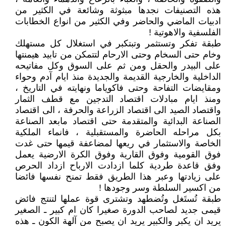
هذه التصنيفات نجدها مبثوثة وشائعة في الكثير من
ادبيات الماضي والحاضر وفي الكثير من انواع الخطابات
الفلسفية والاهوتية !
طبقة تفكر وتستثمر وتبتكبر في استغلال كل مستهلك
وخام حتى السخام وحتى الارحام لتتمكن من تابيد هيمنتها
على البيدر والحقل ومن ثم على السوق وكل مفاتيحه
الداخلية والخارجية القديمة والجديدة منذ ايام آدم وحواء
ومقايضات التفاحة وحتى فاكوياما ونهايته في التاريخ ،
ومنذ ايام مبادلات اقتصاد التدجين مع قطف الثمار
واقتصاد الصيد الى اقتصاد الزراعة والحرفة ، الى اقتصاد
الصناعة البدائية والمتقدمة حتى اقتصاد مابعد الصناعة
بكل مراحله الحاضرة والمستقبلية ، فانماء الملكية
الخاصة والاستثمار في ريعها لمضاعفة قيمها حتى غدت
فوق القومية وفوق القارية وفوق الكرة الارضية يعمل
وفق قاعدة طردية كلما ازدادت الارباح ازداد الحرص
على زيادتها وعبر هذا الطريق فقط تمنح نفسها فائضا
من اكسير السلطة وسر وجودها !
طبقة تُستَغل وتُضطهد وتشترى قوة عملها لتنتج فائض
قيمى جديد لصاحب الدورة صغيرا كان ام كبير ـ الصغير
يريد ان يكبر والكبير يريد ان يصبح من آلهة الكون ـ هذه