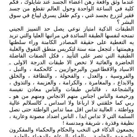
عندما وثق واقعة رهن اعضاء الجسد عند شايلوك ، فكم
كلية في الساعة الواحدة وحول العالم تقطع من جسد
فقير لتزرع بجسد غني ، وكم طفل يسرق ليباع في سوق
البشر ؟
الطبقات الذكية امتياز نوعي يصل حد التمييز الجيني
تمنحه لنفسها الطبقة السائدة في مراتبها العليا والتي تريد
به التغطية على حقيقة المصادر الكامنة وراء سلطتها
وهيمنتها ، لتجعل منه سنة لتكريس منطق التفوق والغلبة
الطبقية التي تصر على التأبيد ، فكل الصفات الفاضلة
الحاضرة والغائبة لا تخص الا طبقات الدرجة الاولى ـ
الاسياد والاقطاعيين والبرجوازيين ـ كالحكمة ، والنبل ،
والفروسية ، والعدل ، والفحولة ، والنظافة ، والخلق
والابداع ، والمغامرة ، والكرامة ، والعزيمة ، والتذوق ،
والشجاعة ، فالناس طبقات والناس معادن نفيسة
ورخيصة والناس اجناس منهم الانجاس ومنهم من هو ـ
ربي كما خلقتني لا ارباعا ولا اسداس ـ كالسلالم عالية
وواطئة ، العالية تداس اقل مما تداس الواطئة حتى نصل
السلمة التي لا تداس ابدا ، الناس اضداد مصونة وعارية ،
نظيفة وقذرة ، شريفة ومدنسة !
يجمعون الذكاء في النخب والحكام والحكماء والمفكرون
والصفوة والخاصة ، والغباء بالرعاع والدهماء والعامة ،