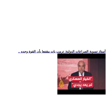
.. أستاذ تسوية الصراعات الدولية: ترمب بات مقتنعا بأن القوة وحده