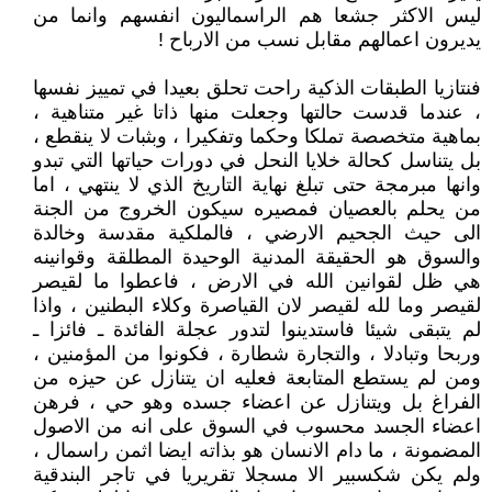
ليس الاكثر جشعا هم الراسماليون انفسهم وانما من
يديرون اعمالهم مقابل نسب من الارباح !
فنتازيا الطبقات الذكية راحت تحلق بعيدا في تمييز نفسها
، عندما قدست حالتها وجعلت منها ذاتا غير متناهية ،
بماهية متخصصة تملكا وحكما وتفكيرا ، وبثبات لا ينقطع ،
بل يتناسل كحالة خلايا النحل في دورات حياتها التي تبدو
وانها مبرمجة حتى تبلغ نهاية التاريخ الذي لا ينتهي ، اما
من يحلم بالعصيان فمصيره سيكون الخروج من الجنة
الى حيث الجحيم الارضي ، فالملكية مقدسة وخالدة
والسوق هو الحقيقة المدنية الوحيدة المطلقة وقوانينه
هي ظل لقوانين الله في الارض ، فاعطوا ما لقيصر
لقيصر وما لله لقيصر لان القياصرة وكلاء البطنين ، واذا
لم يتبقى شيئا فاستدينوا لتدور عجلة الفائدة ـ فائزا ـ
وربحا وتبادلا ، والتجارة شطارة ، فكونوا من المؤمنين ،
ومن لم يستطع المتابعة فعليه ان يتنازل عن حيزه من
الفراغ بل ويتنازل عن اعضاء جسده وهو حي ، فرهن
اعضاء الجسد محسوب في السوق على انه من الاصول
المضمونة ، ما دام الانسان هو بذاته ايضا اثمن راسمال ،
ولم يكن شكسبير الا مسجلا تقريريا في تاجر البندقية