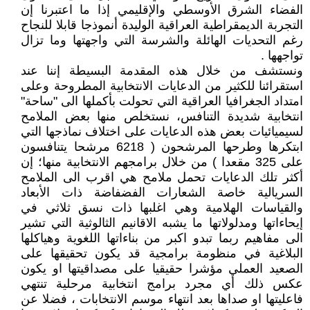
الفضاء الشرق الأوسطي والإقليمي إذا ما اعتبرنا إن
التجربة الديمقراطية العراقية الوليدة أنموذجا قابلا للنجاح
رغم التحديات الهائلة والشرسة التي واجهتها وما تزال
تواجهها .
ونستشف من خلال هذه المقدمة البسيطة إننا عند
استقرائنا للكثير من الدعايات الانتخابية المطروحة وعلى
امتداد الجغرافيا العراقية التي تحولت بأكملها الى "ساحة"
انتخابية شديدة التنافس، نستخلص منها بعض الملامح
لسيميائيات بعض هذه الدعايات على اختلاف نماذجها التي
ابتكرها وطرحها المرشحون ( 6218 مرشحا يتنافسون
على 325 مقعدا ) من خلال برامجهم الانتخابية منها؛ إن
أكثر تلك الدعايات تحمل ملامح هي اقرب الى الملامح
السريالية خاصة الشعارات الفضفاضة ذات الأبعاد
والقياسات الهلامية وهي اغلبها ذات نسق ثلاثي في
إيحاءاتها ومدلولاتها ما يشبه الاقانيم الثالوثية التي تشير
الى مفاهيم ربما تبدو اكبر من بناءاتها اللغوية وهياكلها
البلاغية في منظومة برامجية قد يكون تحقيقها على
الصعيد العملي مؤشرا حقيقيا على مصداقيتها او يكون
عكس ذلك أي مجرد برامج انتخابية مرحلية تنتهي
فاعليتها او صداها بعد انتهاء موسم الانتخابات ، فضلا عن