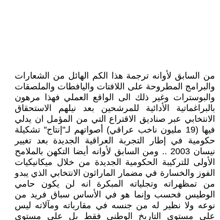
من السابق لأوانه ترجمة هذا الكم الهائل من الشعارات
والبرامج المطروحة على اللافتات واليافطات والملصقات
والبوسترات وغير ذلك الى الواقع العملي فهذا مرهون
بالبراغماتية الأدائية للمرشحين بعد نيلهم الاستحقاق
الانتخابي عبر صناديق الاقتراع التي من المؤمل ان يدلي
فيها (19 مليون ناخب عراقي) أصواتهم لـ"إنتاج" تشكيلة
حكومية في إطار التجربة العراقية الجديدة بعد تغيير
نيسان 2003 .. ومن السابق لأوانه أيضا التكهن بالملامح
الأولى للتركيبة الحكومية الجديدة من خلال ميكانيكيات
الفوز والخسارة في مضمار الماراثون الانتخابي الذي يبدو
من تمظهراته وتجلياته المبكرة انه لن يكون حامي
الوطيس فحسب وإنما هو في الأساس سباق فريد من
نوعه ولا نظير له من جنسه في مقارباته ومآلاته ليس
على مستوى التاريخ الوطني فقط بل على مستوى