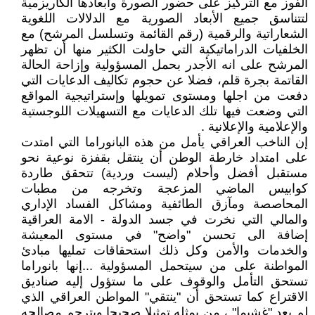
الفوز مع التركيز على حضور الصورة وأبعادها الكاريزمية
لتتناسق جميع الأبعاد الصورية مع الدلالات اللغوية
الشعاراتية والرقمية (رقم القائمة وتسلسل المرشح) مع
الخلفيات الدراماتيكية التي حاولت الكثير منها أن تظهر
المرشح على انه الأجدر بحمل المسؤولية وإزاحة الحالة
القاتمة بجرة قلم، فضلا عن حجوم تكاليف الدعايات التي
دفعت من اجلها ومستوى تمويلها وإستراتيجية المواقع
التي وضعت فيها تلك الدعايات مع التسهيلات اللوجستية
والإعلامية والإعلانية .
إن الناخب العراقي يأمل من هذه البانوراما التي امتدت
على امتداد خارطة الوطن أن ينتقل بقفزة نوعية نحو
مستقبل أفضل وأحلام (ليست وردية) تتحقق طاردة
كوابيس الماضي المزعجة وتخرجه من مطبات
المحاصصة ومآزق الطائفية ومشاكل الفساد الإداري
والمالي التي نخرت في جسد الدولة - الامة العراقية
إضافة الى تحسن "واضح" في مستوى المعيشة
والخدمات والأمن وكل ذلك استحقاقات تمليها مبادئ
المواطنة على من سيتحمل المسؤولية ...إنها بانوراما
تستحق التأمل والوقوف على ما ستؤول إليه صناديق
الاقتراع كما تستحق أن "ينتقي" المواطن العراقي الذي
لم يعد "غشيما" ، من يمثله تمثيلا صحيحا ويترجم مصالحه