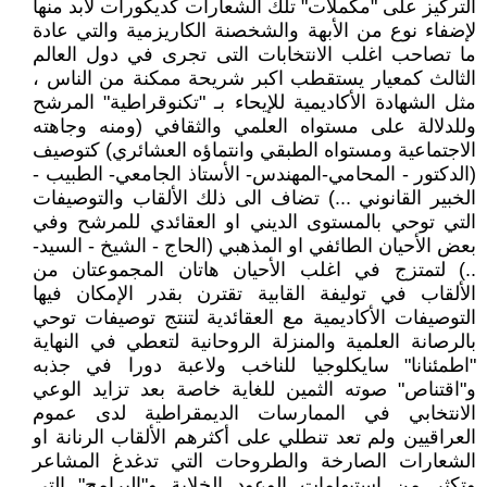
التركيز على "مكملات" تلك الشعارات كديكورات لابد منها
لإضفاء نوع من الأبهة والشخصنة الكاريزمية والتي عادة
ما تصاحب اغلب الانتخابات التى تجرى في دول العالم
الثالث كمعيار يستقطب اكبر شريحة ممكنة من الناس ،
مثل الشهادة الأكاديمية للإيحاء بـ "تكنوقراطية" المرشح
وللدلالة على مستواه العلمي والثقافي (ومنه وجاهته
الاجتماعية ومستواه الطبقي وانتماؤه العشائري) كتوصيف
(الدكتور - المحامي-المهندس- الأستاذ الجامعي- الطبيب -
الخبير القانوني ...) تضاف الى ذلك الألقاب والتوصيفات
التي توحي بالمستوى الديني او العقائدي للمرشح وفي
بعض الأحيان الطائفي او المذهبي (الحاج - الشيخ - السيد-
..) لتمتزج في اغلب الأحيان هاتان المجموعتان من
الألقاب في توليفة القابية تقترن بقدر الإمكان فيها
التوصيفات الأكاديمية مع العقائدية لتنتج توصيفات توحي
بالرصانة العلمية والمنزلة الروحانية لتعطي في النهاية
"اطمئنانا" سايكلوجيا للناخب ولاعبة دورا في جذبه
و"اقتناص" صوته الثمين للغاية خاصة بعد تزايد الوعي
الانتخابي في الممارسات الديمقراطية لدى عموم
العراقيين ولم تعد تنطلي على أكثرهم الألقاب الرنانة او
الشعارات الصارخة والطروحات التي تدغدغ المشاعر
وتكثر من استيهامات الوعود الخلابة و"البرامج" التي