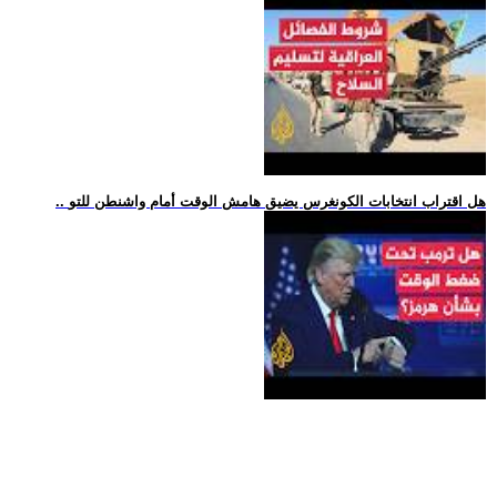
.. هل اقتراب انتخابات الكونغرس يضيق هامش الوقت أمام واشنطن للتو