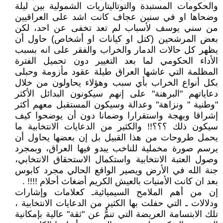
والحكومات المستبدة والتوتاليتاريات الشمولية بين ليلة
وضحاها او في سنين عجاف كانت اشد على العراقيين
من سني يوسف لأسباب لم تعد تخفى عن احد، لكن
بعض المرشحين (كتل او كيانات او أشخاص) حاول أن
يظهر كل حالات الدمار والخراب والفقر على انه بسبب
الأداء الحكومي لما بعد التغيير دون تحميل الفترة
المظلمة التي عاشها العراق طيلة عقود مأزومة وحبلى
بكل أنواع الخراب بأي سبب وهؤلاء يحاولون من خلال
دعاياتهم "البرهنة" على إنهم سيكونون البدائل الأكثر
"وطنية " ونزاهة" وعدالة وسيكون المستقبل معهم أكثر
إشراقا وبهجة واستقرارا وضمانا دون أن يوضحوا كيف
سيكون ذلك ؟؟؟!! والكثير من الدعايات الانتخابية ما
يحمل طروحات من هذا القبيل بل إن بعضها يحاول أن
يرسم صورة مخملية للناخب يبدو فيها العراق، وبمجرد
وصول العتبة الانتخابية واستكمال الاستحقاق الانتخابي،
جنة الله في الأرض ويصير الواقع الحالي مجرد كابوس
بعد ان كانت الأمنيات بالعيش الكريم أضغاث أحلام !!!! .
إن من أهم الملامح السيميائيةـ كعلامات وإشارات
ودلالات ـ التي حفلت بها الكثير من الدعايات الانتخابية ،
تلك الابتسامة العريضة التي تنمُّ عن "ثقة" عالية بإمكانية