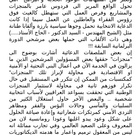
تحول الواقع المرير الى فردوس عامر بالمنجزات
والمشاريع وفرص العمل التي ستهطل كالغيث فوق
رؤوس الفقراء والعاطلين عن العمل سيما إذا كانت
الدعاية الانتخابية تحمل وجوها سياسية بارزة وألقابا طنانة
مثل (الشيخ المهندس - السيد الدكتور - الحاج الأستاذ.....)
وهي ذات الألقاب التي حملها بعض مرشحي الدورة
البرلمانية السابقة !!!
إن بعض الملصقات الدعائية أشارت بوضوح الى
"منجزات" حققها بعض المسؤولين المرشحين الذين ما
يزالون في الخدمة الآن في أعمال البنى التحتية او الأمنية
او الاقتصادية في محاولة لإبراز تلك "المنجزات"
كمكتسبات من الممكن إن تتكرر في المستقبل في حال
تكرار فوزهم ثانية في محاولة لاستثمار المنجزات
الوطنية التي تحققت بسواعد العراقيين لأسباب انتخابية
شخصية .. والبعض الآخر حاول استغلال الكثير من
السلبيات والمآسي وحالات البؤس والفقر ومظاهر
التردي الأمني كمرتكزات شعاراتية وإعادة صياغة الحلول
على شكل وعود يبدو اغلبها وعودا رومانسية لان من
المعروف وعلى الصعيد العالمي وفي تجارب مماثلة انه
ليس من المعقول ترميم واعمار ما هدمته الديكتاتوريات