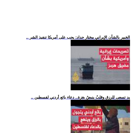
.. الخبير بالشأن الإيراني مختار حداد: يجب على أمريكا تنفيذ الشر
.. يد تسعى للرزق وقلبٌ ينبضُ بغزة.. دعاء بائع أردني لفسطين