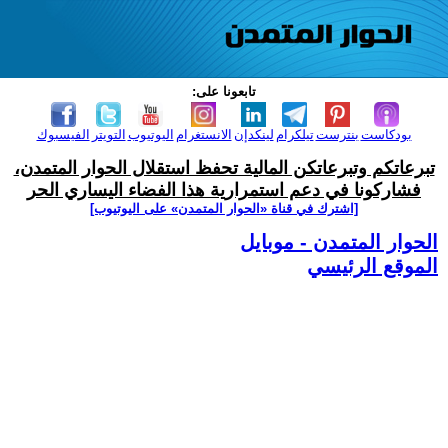
تابعونا على:
بودكاست
بنترست
تيلكرام
لينكدإن
الانستغرام
اليوتيوب
التويتر
الفيسبوك
تبرعاتكم وتبرعاتكن المالية تحفظ استقلال الحوار المتمدن،
فشاركونا في دعم استمرارية هذا الفضاء اليساري الحر
[اشترك في قناة ‫«الحوار المتمدن» على اليوتيوب]
الحوار المتمدن - موبايل
الموقع الرئيسي