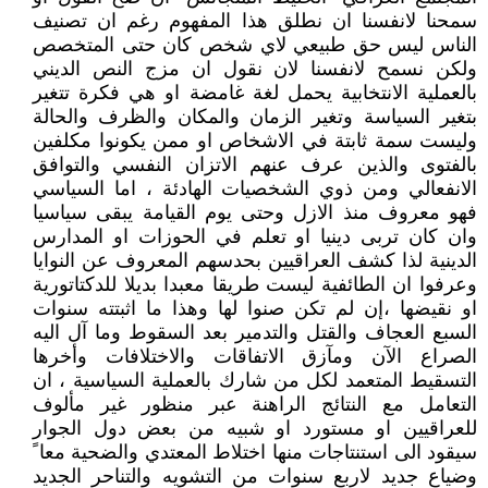
سمحنا لانفسنا ان نطلق هذا المفهوم رغم ان تصنيف
الناس ليس حق طبيعي لاي شخص كان حتى المتخصص
ولكن نسمح لانفسنا لان نقول ان مزج النص الديني
بالعملية الانتخابية يحمل لغة غامضة او هي فكرة تتغير
بتغير السياسة وتغير الزمان والمكان والظرف والحالة
وليست سمة ثابتة في الاشخاص او ممن يكونوا مكلفين
بالفتوى والذين عرف عنهم الاتزان النفسي والتوافق
الانفعالي ومن ذوي الشخصيات الهادئة ، اما السياسي
فهو معروف منذ الازل وحتى يوم القيامة يبقى سياسيا
وان كان تربى دينيا او تعلم في الحوزات او المدارس
الدينية لذا كشف العراقيين بحدسهم المعروف عن النوايا
وعرفوا ان الطائفية ليست طريقا معبدا بديلا للدكتاتورية
او نقيضها ،إن لم تكن صنوا لها وهذا ما اثبتته سنوات
السبع العجاف والقتل والتدمير بعد السقوط وما آل اليه
الصراع الآن ومآزق الاتفاقات والاختلافات وأخرها
التسقيط المتعمد لكل من شارك بالعملية السياسية ، ان
التعامل مع النتائج الراهنة عبر منظور غير مألوف
للعراقيين او مستورد او شبيه من بعض دول الجوار
سيقود الى استنتاجات منها اختلاط المعتدي والضحية معا ً
وضياع جديد لاربع سنوات من التشويه والتناحر الجديد