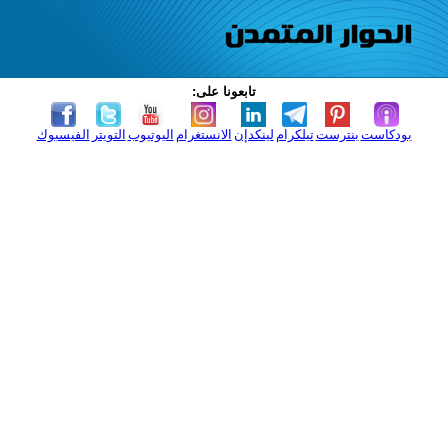
تابعونا على:
بودكاست
بنترست
تيلكرام
لينكدإن
الانستغرام
اليوتيوب
التويتر
الفيسبوك