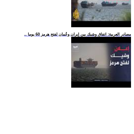
.. مصادر العربية: اتفاق وشيك بين إيران وعُمان لفتح هرمز 60 يوما