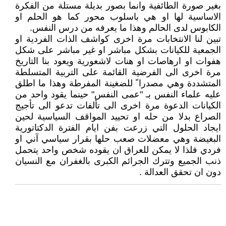
بغير صورة الطائفية وانما بصور بديلة مستلة من الفكرة
الاساسية لها او هي باسلوب محور كما هو الحلم او
الكابوس لدى الحالم وهذا ما يعرفه من درس النفس.
تبين لنا الانتخابات مرة اخرى كواشف الذات الفردية او
الجمعية للكيانات بشكل مباشر او غير مباشر على شكل
هفوات او ارهاصات او هنات لاشعورية ويعود بنا التاريخ
مرة اخرى الى الفرضية القائمة على التربية المتسلطة
المتشددة وهي مصدرا ً للضغينة المفرطة وهذا ما اطلق
عليه علماء النفس بـ "عمى النفس" حينما يقود واحد من
الكيانات الدعوة مرة اخرى الى تألفات تدعو الى تأجيج
الصراع بدلا من حله او تحييد المواقف السياسية لحين
ايجاد الحلول التي زرعت بفن ايام الفترة الدكتاتورية
البغيضة وهي معضلات صعب حلها بقرار سياسي آني او
فردي فلذا لا يمكن للعراق ان يقوده شخص واحد يتحمل
ذنب الجميع وتترك الجرائم الكبرى بالغفران مع النسيان
دون ان تحقق العدالة .