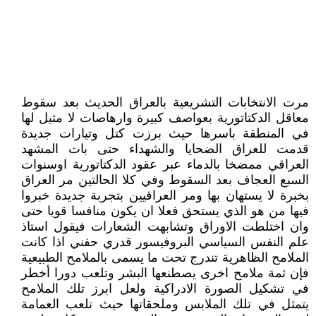
مرت الانتخابات التشريعية بالعراق الحديث بعد سقوط
معاقل الدكتاتورية بعواصف كبيرة وارهاصات لا مثيل لها
في المنطقة باسرها حيث برزت كتل وتيارات جديدة
قدمت للعراق الضحايا والشهداء حتى بات المشهد
العراقي ممضخا بالدماء عبر عقود الدكتاتورية اوسنوات
السبع العجاف بعد السقوط وفي كلا الحالتين مر العراق
بخبرة لا يستهان بها ومر العراقيين بتجربة جديدة خبروا
فيها من هو الذي يستحق فعلا ان يكون منافسا قويا حتى
وان اختلطت الاوراق وتشابهت الشعارات فيقول استاذ
علم النفس السياسي البروفيسور قدري حفني اذا كانت
الملامح الظاهرية تندرج تحت ما يسمى بالملامح الطبيعية
فإن ثمة ملامح اخرى يصطنعها البشر وتلعب دورا أخطر
في تشكيل الصورة الادراكية ولعل ابرز تلك الملامح
يتمثل في تلك الملابس وملحقاتها حيث تلعب العمامة