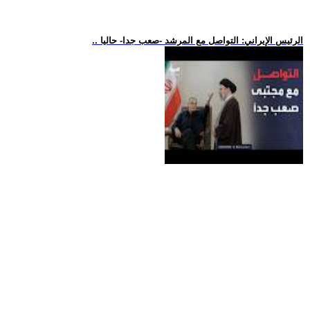
.. الرئيس الإيراني: التواصل مع المرشد -صعب جدا- حاليا