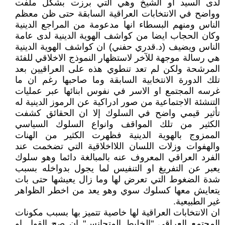
لدى السيد او الشيخ وهي التي برزت بشكل ملفت
وواضح في الانتخابات العراقية السابقة حتى ظن معظم
الناس ومنهم البسطاء انها مدعومة من المراجع الدينية
وكان الحجاب ايضا من كواشف الهوية الدينية لدى عامة
الناس ويضيف (د.قدري حفني) ان كواشف الهوية الدينية
هي رسالة موجهة للآخر لاستظهار النموذج الاخلاقي للفئة
المرشحة ولكن لم تعد تنطوي هذه على العراقيين بعد
تلك الدورة الانتخابية السابقة وما صاحبها رغم ان ما
غرسه المجتمع او الاسر في نفوس ابنائها عبر عمليات
التنشئة الاجتماعية من صور ادراكية عن الرموز الدينية له
تأثير قيمي واضح في السلوك إلا ان الحقائق كشفت
الكثير من تلك المواقف وانواع السلوك السياسي
الممزوج بالهوية الدينية فظهرت الكثير من الهنات
والهفوات وزلات اللسان اللااخلاقية التي تضخمت عند
الفرد العراقي المعروف عنه بالمبالغة دائما وهو سلوك
يعبر عن التفريغ او التنفيس لما يجول بدواخله بسبب
شدة الضغوط التي تعرض لها وما زال يعيشها حتى بات
يتعايش معها كسلوك سوي وهو يعد من اخطر الظواهر
غير الطبيعية.
ان الانتخابات العراقية لها خاصية تتميز بها بسبب مكونات
المجتمع العراقي "الخليط المتجانس" ان صح القول او