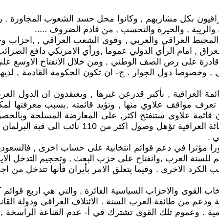
راقيون بكل مشاربهم , وكانوا محل حسد الشعوب المجاورة , رغ
والريبة , والحيرة والتحسب , من قادم الضروف .....
اق , امام الرأي الدولي عموما ,ورأي الامريكي دافع الضرائب 
درة على رص الصف الوطني , ومن خلال الانفتاح الاوسع على ا
, وخصوصا دول الجوار . ج- ان تكون الحكومة القادمة , لديها
ئمة العراقية , بأكبر قدرعن غيرها , ويعتقدون ان الدول الع
 تعرف مواقف علاوي منها , وتؤيد قائمته ,بسبب معرفتها لمكو
 ان قائمة علاوي ستنفتح اكثر, على المعارضة المسلحة وبالخصو
واخماد سلمي لنار الارهاب , لذلك سعوا بأن تكون ا
 .
ورا مؤثرا في دعم قوائم انتخابية على حساب اخرى , فالسعودية
م للسنة العرب ,وانفتاح على حزب البعث , وتحجيم التدخل الايران
ب الكرد الاخرى . وفيما يتعلق الامر بأيران فأنها تتدخل من 
تخاب القوى والاحزاب السياسية الفائزة , والتي هي اربع قوائم كب
عثية ودعم من طائفة العرب السنة . الائتلاف العراقي ودولة ال
ومية . وعموم تلك القوى تشترك في أ- عدم القناعة الراسخة 