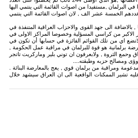
ولكن طريقة القائمة {نصف مغلقة } التي تقضي ان التأشير لاحد مرشحين القائمة المعنية يعني ايضا انتخاب للقائمة لكل اعضائها ,هو الذي اوصل 244 نائب لم يحصلوا على العدد
ة القانون , لم يحصل الا على 260 صوت , مع ذلك اصبح عضوا في البرلمان ,مستفيدا من اصوات القائمة التي ينتمي اليها
ددهم الخمسة عشر الف , لان اصوات القائمة التي ينتمي
, بالاضافة الى جهد القوى والاحزاب العراقية المتنفذة في
در الاكبر من كراسي المسؤلية وخصوصا المراكز الاولى في
اتضع اي من تلك القوائم الفائزة في حسابها أن تكون في
رضة برلمانية هو قوة للبرلمان في مراقبة عمل الحكومة ,
 وحمع الثروة , ولابعرفون ان توني بلير وماركريت تاتجر
وؤى ومصالح حزبه وطبقته....
مدعومة ومراقبة من برلمان قوي , يعج بالمعارضة البنائة .
ه تشير الممكنات الواقعية الى ان العراق سيشهد خلال