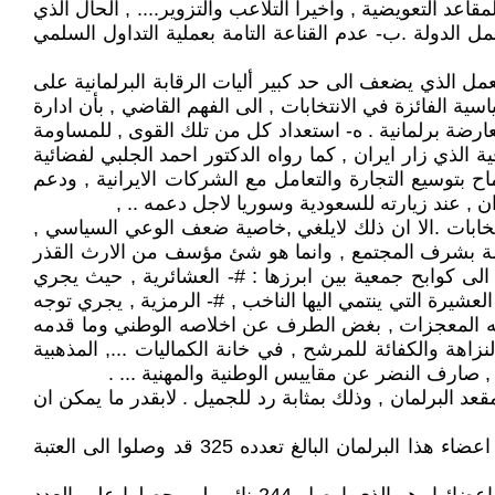
د التعويضية , واخيرا التلاعب والتزوير.... , الحال الذي
 الدولة .ب- عدم القناعة التامة بعملية التداول السلمي
عمل الذي يضعف الى حد كبير أليات الرقابة البرلمانية على
ة الفائزة في الانتخابات , الى الفهم القاضي , بأن ادارة
رضة برلمانية . ه- استعداد كل من تلك القوى , للمساومة
لذي زار ايران , كما رواه الدكتور احمد الجلبي لفضائية
والسماح بتوسيع التجارة والتعامل مع الشركات الايرانية , ودعم
ان , عند زيارته للسعودية وسوريا لاجل دعمه .. ,
انتخابات .الا ان ذلك لايلغي ,خاصية ضعف الوعي السياسي ,
لة بشرف المجتمع , وانما هو شئ مؤسف من الارث القذر
لى كوابح جمعية بين ابرزها : #- العشائرية , حيث يجري
لعشيرة التي ينتمي اليها الناخب , #- الرمزية , يجري توجه
ق له المعجزات , بغض الطرف عن اخلاصه الوطني وما قدمه
اهة والكفائة للمرشح , في خانة الكماليات ..., المذهبية
, صارف النضر عن مقاييس الوطنية والمهنية ... .
د البرلمان , وذلك بمثابة رد للجميل . لابقدر ما يمكن ان
وعموم هكذا وعي لايمكن ان ينتج برلمان اصيل في الوطنية والتفاني في خدمة الشعب . لاسيما وان 81 مرشحا فقط من اعضاء هذا البرلمان البالغ تعدده 325 قد وصلوا الى العتبة