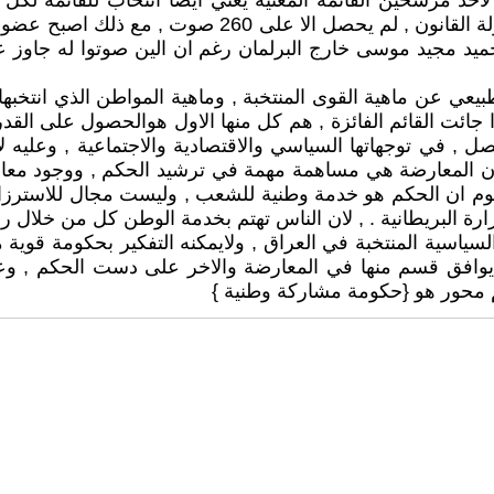
المطلوب من الاصوات , حتى ان احد المرشحين في قائمة دول
يد مجيد موسى خارج البرلمان رغم ان الين صوتوا له جاوز ع
بيعي عن ماهية القوى المنتخبة , وماهية المواطن الذي انتخبها 
 جائت القائم الفائزة , هم كل منها الاول هوالحصول على الق
 , في توجهاتها السياسي والاقتصادية والاجتماعية , وعليه ل
رفة ان المعارضة هي مساهمة مهمة في ترشيد الحكم , ووجود معا
فهوم ان الحكم هو خدمة وطنية للشعب , وليست مجال للاسترزاق
ة البريطانية . , لان الناس تهتم بخدمة الوطن كل من خلال ر
لسياسية المنتخبة في العراق , ولايمكنه التفكير بحكومة قوية 
وافق قسم منها في المعارضة والاخر على دست الحكم , وعلي
 محور هو {حكومة مشاركة وطنية }