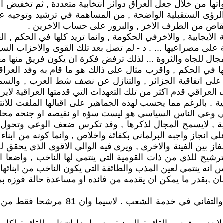
 من خلال جعل العراق دوائر انتخابية متعددة , ثم تخفيض المقاع
الرؤى الستقبلية الواضحة , من المساهمة في ترشيد وتوجيه عمل
تقاص من الطرف الاخر , والبروز على حساب الاخرين .
لايجابية , والاخرفي الحكومة , وانما تريد كلها في الحكم , ال
ى مصراعيها ... . د - لم تصل بعد تلك القوى والاحزاب السياسي
ل للجاه والثروة ... لذلك ترفض فكرة ان يكون فريق منها معا
 الحكم , واقرب مثال على ذالك هو ما قام به وفد العراقية ا
ن وهو الموافقة على اتفاقية الجزائر , والتنازل عن نصف شط العرب , 
ف العراقي قدم اكثر من تلك التعهدات التي قدمتها العراقية لاير
اسية . بالرغم مما يحسب لهذه الجماهير على اقبالها الملفت لل
 في وعي الناس السياسي هو ليست سؤة او نقيصة او جنحة مخ
مية , لايسمح المجال لذكرها , وقد تكرس ضعف الوعي وتحول ا
 انجاز واجبه البرلماني بكفائة واخلاص , وانما كونه من ابناء ا
از بين الفينة والاخرى , ويرى فيه الوالي الاقوى الذي يحق
شيح للذي من ذات القومية التي ينتمي لها الناخب , واضعا النز
انه ينتمي لعين المذب والطائفة التي يكون الناخب من ابنائها 
ن ,بقدر ما يمكن ان يقدمه من فائده او مساعدة حالة فوزه بمقع