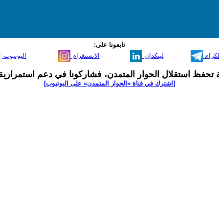
تابعونا على:
لكرام
لينكدإن
الانستغرام
اليوتيوب
ية تحفظ استقلال الحوار المتمدن، فشاركونا في دعم استمرارية 
[اشترك في قناة ‫«الحوار المتمدن» على اليوتيوب]