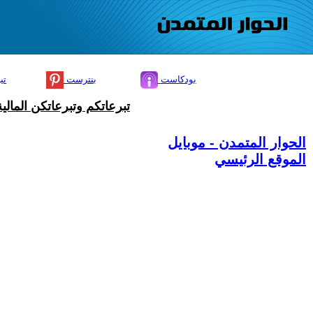
بودكاست
بنترست
تي
تبرعاتكم وتبرعاتكن المال
الحوار المتمدن - موبايل
الموقع الرئيسي