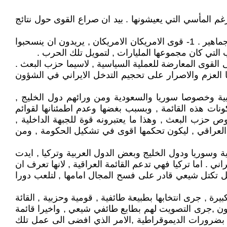
م المأسي التي يعيشونها . بيد ان صراع القوى حول نتائج
حيث تتصارع قوى ثلاث رئيسية , هي : قوى الامريكان , قوى المحيط العراقي والعربي , وقوى الشعب العراقي , ,احزاب وجماهير . 1- قوى الامريكان الامريكان , يريدون ان ينسحبوا
التي كان مجموعها المليارات , لتمويل تلك الحرب .
لقوى المعارضة للعملية السياسية , لاسيما حزب البعث .
 العزم والاصرار على تحجيم التدخل الايراني في الشؤون
ربية وخصوصا سوريا والسعودية ومن ورائهم دول الخليج ,
نات هذه القائمة , وبسبب بغضها وعدم اطمئنانها لقوائم
ص حزب البعث , وهذا ما يعتبرونه قوة للجبهة الداخلية ,
صوات القائة العراقية تؤهل وصول اكثر من 110 نائب الى قبة البرلمان العراقي , ليكون تحكمها اقوى في تشكيل الحكومة , ومن
 وسوريا ودول الخليج وبعض الدول العربية وتركيا , ايدت
ي . اما تركيا فهي تدعم القائمة العراقية , لانها تعرف ان
اجل تكتل شيعي قادر على فسح المجال امامها , لتلعب دورا
يرة , جرى انتخابها بطبيعة طائفية , قومية وحزبية , القائة
قانون ,جرى التصويت لهم بطابع طائفي شيعي , واخيرا قائمة
, بضرورات الديموقراطية ,الامر الذي افضى الى عمل تلك