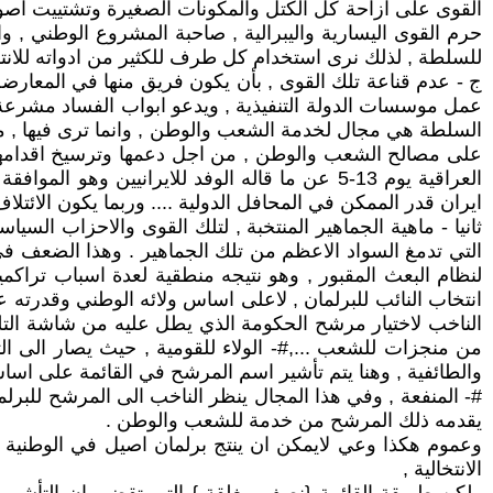
القوى على ازاحة كل الكتل والمكونات الصغيرة وتشتييت اصواتها
حرم القوى اليسارية واليبرالية , صاحبة المشروع الوطني , و
للسلطة , لذلك نرى استخدام كل طرف للكثير من ادواته للان
ج - عدم قناعة تلك القوى , بأن يكون فريق منها في المعارضة ا
عمل موسسات الدولة التنفيذية , ويدعو ابواب الفساد مشرعة عل
السلطة هي مجال لخدمة الشعب والوطن , وانما ترى فيها , مجا
على مصالح الشعب والوطن , من اجل دعمها وترسيخ اقدامها في
العراقية يوم 13-5 عن ما قاله الوفد للايرانيي
ايران قدر الممكن في المحافل الدولية .... وربما يكون الائتلا
ثانيا - ماهية الجماهير المنتخبة , لتلك القوى والاحزاب السي
التي تدمغ السواد الاعظم من تلك الجماهير . وهذا الضعف
لنظام البعث المقبور , وهو نتيجه منطقية لعدة اسباب تراك
انتخاب النائب للبرلمان , لاعلى اساس ولائه الوطني وقدرته على
الناخب لاختيار مرشح الحكومة الذي يطل عليه من شاشة التلف
من منجزات للشعب ...,#- الولاء للقومية , حيث يصار الى التر
والطائفية , وهنا يتم تأشير اسم المرشح في القائمة على اساس 
#- المنفعة , وفي هذا المجال ينظر الناخب الى المرشح للبرلما
يقدمه ذلك المرشح من خدمة للشعب والوطن .
الانتخالية ,