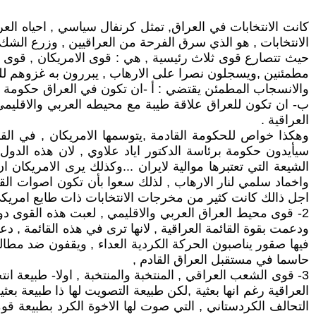
كانت الانتخابات في العراق, تمثل كرنفال سياسي , احياه الع
الانتخابات , هو الذي سرق الفرحة من العراقيين , وزرع الشك 
مطمئنين ,ويسجلون نصرا على الارهاب , يبررون به غزوهم للعر
والانسجاب المطمئن يقتضي : أ -ان تكون في العراق حكومة قا
ب- ان تكون للعراق علاقة طيبة مع محيطه العربي والاقليمي 
العراقية .
وهكذا خواص للحكومة القادمة ,يتوسمها الامريكان , في القا
سيأيدون حكومة برئاسة الدكتور اياد علاوي , لان هذه الدول
الشيعة التي تعتبرها موالية لايران ...وكذلك يرى الامريكان
اجل ذالك كانت كثير من مخرجات الانتخابات ذات طابع امريكي
2- قوى محيط العراق العربي والاقليمي , لعبت هذه القوى د
ودعمت بقوة القائمة العراقية , لانها ترى في هذه القائمة , دع
فيها صقور يناصبون الحركة الكردية العداء , ويقفون ضد مطال
حاسما في مستقبل العراق القادم ,
3- قوى الشعب العراقي , المنتخبة والمنتخبة , اولا- طبيعة ان
العراقية رغم انها بعثية ,لكن طبيعة التصويت لها ذا طبيعة ب
التحالف الكردستاني , التي صوت لها الاخوة الكرد بطبيعة ق