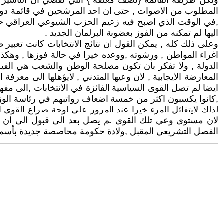
,في الوقت الذي اصبح فيه زعيم الحزب الشيوعي العراقي حم
اليها لم تمكنه من الفوز بعضوبة البرلمان الجديد .
وعلى ذلك كله , يمكن القول ان نتائج الانتخابات كانت تعبير ط
اغراء المواطن , ورشوته ,ووعده خيرا في حالة فوزها , وهكذا
الدولة , ولا تفكر بأن تكون مصلحة الوطن والشعب هي الفيصل
المعارضة الايجابية , لان وعيها المتدني , لايؤهلها الى مع
ايضا لم تصل القوى السياسية الفائزة في الانتخابات ,الى م
,كانوا يكسبون اكثر من خمسة اضعاف رواتبهم في رئاسة الوزار
لذلك لايتفائل المرء خيرا عند المرور على لوحة صراع القوى ا
لان مستوى وعي تلك القوى لم يصل بعد الى قبول الى ان ي
الفصل التشريعي المقبل ,ولادة حكومة محاصصة جديدة بأسم