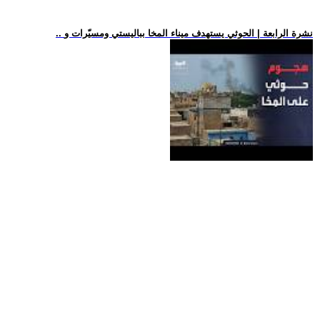
.. نشرة الرابعة | الحوثي يستهدف ميناء المخا بباليستي ومسيّرات و