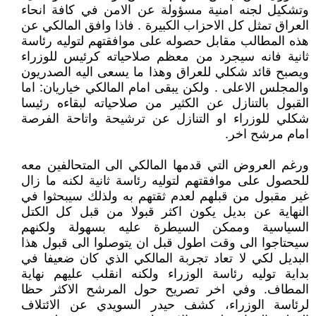
وتشكيل لجنه امنية مسؤولة عن الامن في كافة انحاء
العراق تمثل كل الاحزاب الكبيرة . فاذا وافق المالكي عن
هذه المطالب مقابل حصوله على موافقتهم لتوليه رئاسة
ثانية فانه سيجرد من معظم صلاحياته كرئيس للوزراء
ويصبح قائد شكلي للعراق وهذا ما يسعى اليه الصدريون
والمجلس الاعلى . ولكن يبقى امام المالكي خياريان: اما
القبول بالتنازل عن الكثير من صلاحياته لبقاءه رئيسا
شكلي للوزراء او التنازل عن ترشيحة واتاحة الفرصة
امام مرشح اخر.
ورغم العروض التي قدمها المالكي الى المتحالفين معه
للحصول على موافقتهم لتوليه رئاسة ثانية لكنه ما زال
غير مقبول من قبلهم لعدم ثقتهم به ولذلك سيبحثوا في
النهاية عن بديل يكون اكثر قبولا من قبل كل الكتل
السياسية وممكن السيطرة عليه بسهولة ولكنهم
سيحتاجوا الى وقت اطول قبل ان يتوصلوا الى قبول هذا
البديل لكي لا تعاد تجربة المالكي الذي كان ضعيفا في
بداية توليه رئاسة الوزراء ولكنه انقلب عليهم نهاية
المطاف. وفي اخر تصريح حول المرشح الاكثر حظا
لرئاسة الوزراء، كشف حيدر السويدي عن الائتلاف