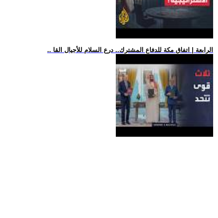
.. الرابعة | اتفاق مكة للدفاع المشترك.. درع السلام للأجيال القا