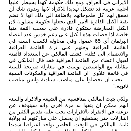
الايراني في العراق. ومع ذلك حكومة كهذا يسيطر عليها
اغلبية عربية قد تشكل تهديدا للاكراد لانها وبدون شك لن
تحقق لهم كل طموحاتهم بلاضافة الى ذلك انها لا تضم
بقية الكتل الفائزة الامر الذي يجعلها حكومة مشلولة لان
الكتل المعارضة ستكون قادرة على سحب الثقة منها
خاصة اذا حصلت هذه الكتل على دعم خمس عدد اعضاء
البرلمان أي 65 عضوا. وفي محاولة لكسب السنة في
القائمة العراقية وحثهم على ترك القائمة العراقية
والانضمام الى كتلته، كشف المالكي عن استعداد قائمته
لقبول اعضاء من القائمة العراقية فقد قال المالكي في
مقابلة مع الواشنطن بوست في مغازلة صريحة للسنة
في قائمة علاوي "ان القائمة العراقية والمكونات السنية
....يجب ان يحصلوا على مناصب سيادية وليس مناصب
ثانوية."
ولكي يثبت المالكي لمنافسيه من الشيعة والاكراد والسنة
انهم ممكن ان يثقوا به مرة أخرى وانه سيتوقف عن
نزعته في الانفراد بالاقرارات يجب عليه تقديم الكثير من
التنازلات حتى يستطيع ان يحصل على مباركتهم له بولاية
ثانية. المالكي في الوقت الحاضر يواجه اعتراضا شديدا