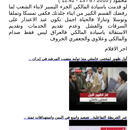
محمود ( 2010 / 6 / 13 - 12:42 )
لو قدمت ياسيادة المالكي الجزء اليسير لابناء الشعب لما
رفضك القسم الكبير من ابناء جلدتك فكفى تمسكا وتملقا
وتوسلا وتنازلا فالحياة اجمل تكون عند الاعتذار على
السرقات والفشل وعدم تقديم الخدمات وتقديم
الاستقالة ياسيادة المالكي فالعراق ليس فقط صدام
والمالكي وعلاوي والجعفري الخروف
اخر الافلام
.. أول ظهور لمجتبى خامنئي منذ توليه منصب المرشد في إيران
.. عبر الخريطة التفاعلية.. تصعيد واسع في اليمن واستهدافات تمتد