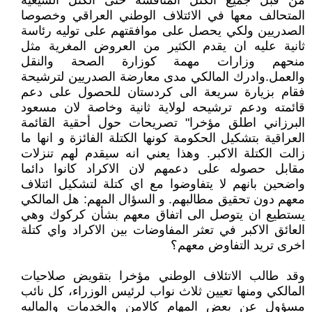
من قبل جميع الكتل المنافسة حتى الكتل الشيعية
المتحالف معها في الائتلاف الوطني العراقي وخصوصا
الصدريين ولكي يحصل على موافقتهم على توليه رئاسة
ثانية عليه ان يقدم الكثير من العروض المغرية مثل
منحهم وزارات مهمة كوزارة الصحة والنقل
والعمل.وادرك المالكي مدى معارضة الصدريين لترشيحة
فقام بزيارة سريعة الى كردستان للحصول على دعم
قائمته ودعم ترشيحه لولاية ثانية وخاصة لان مسعود
البرزاني اطلق مؤخرا" تصريحات حول أحقية القائمة
العراقية بتشكيل الحكومة كونها الكتلة الفائزة و انها ما
زالت الكتلة الاكبر. وهذا يعني انه سيقدم لهم تنزلات
مقابل حصوله على دعمهم لان الاكراد كانوا دائما
واضحين بانهم لا يتفاوضوا مع اي كتلة لتشكيل ائتلاف
معهم دون تحقيق مطالبهم. و السؤال المهم: هل المالكي
يستطيع ان يتوصل الى اتفاق معهم بشأن كركوك وهي
العائق الاكبر في تعثر المفاوضات بين الاكراد واي كتلة
اخرى تريد التفاوض معهم؟
وقد طالب الاتئلاف الوطني مؤخرا بتقويض صلاحيات
المالكي ومنها تعيين ثلاث نواب لرئيس الوزراء، كل نائب
مسؤول عن بعض المهام كالامن والخدمات والماليه