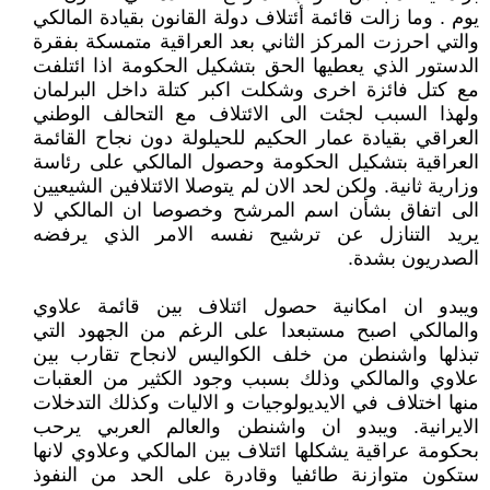
يوم . وما زالت قائمة أئتلاف دولة القانون بقيادة المالكي
والتي احرزت المركز الثاني بعد العراقية متمسكة بفقرة
الدستور الذي يعطيها الحق بتشكيل الحكومة اذا ائتلفت
مع كتل فائزة اخرى وشكلت اكبر كتلة داخل البرلمان
ولهذا السبب لجئت الى الائتلاف مع التحالف الوطني
العراقي بقيادة عمار الحكيم للحيلولة دون نجاح القائمة
العراقية بتشكيل الحكومة وحصول المالكي على رئاسة
وزارية ثانية. ولكن لحد الان لم يتوصلا الائتلافين الشيعيين
الى اتفاق بشأن اسم المرشح وخصوصا ان المالكي لا
يريد التنازل عن ترشيح نفسه الامر الذي يرفضه
الصدريون بشدة.
ويبدو ان امكانية حصول ائتلاف بين قائمة علاوي
والمالكي اصبح مستبعدا على الرغم من الجهود التي
تبذلها واشنطن من خلف الكواليس لانجاح تقارب بين
علاوي والمالكي وذلك بسبب وجود الكثير من العقبات
منها اختلاف في الايديولوجيات و الاليات وكذلك التدخلات
الايرانية. ويبدو ان واشنطن والعالم العربي يرحب
بحكومة عراقية يشكلها ائتلاف بين المالكي وعلاوي لانها
ستكون متوازنة طائفيا وقادرة على الحد من النفوذ