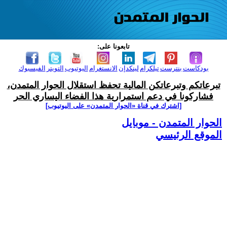
تابعونا على:
بودكاست
بنترست
تيلكرام
لينكدإن
الانستغرام
اليوتيوب
التويتر
الفيسبوك
تبرعاتكم وتبرعاتكن المالية تحفظ استقلال الحوار المتمدن،
فشاركونا في دعم استمرارية هذا الفضاء اليساري الحر
[اشترك في قناة ‫«الحوار المتمدن» على اليوتيوب]
الحوار المتمدن - موبايل
الموقع الرئيسي