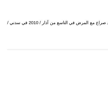
1 ـ أبو مسار ، هو الصديق والرفيق المناضل جلال جلو ، جمعتني معه سنين طويلة من العمل السياسي المشترك ، غادرنا بعد صراع مع المرض في التاسع من آذار / 2010 في سدني /