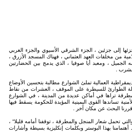
زئها إلى جزئين ، الجزء الشرقي الأسيوي والجزء الغربي
مية من مخلفات العهد العثماني ، فهناك المسجد الأزرق ،
ه الجميل ، ومعبد أيا صوفيا ، الذي يدمج بين الحضارتين
الشرب .
يمقراطية العمالية تملئ الشوارع مطالبة بتحسين الأوضاع
حالة الطوارئ للسيطرة على الموقف ، العشرات من نقاط
مطرقة تراها في أماكن عديدة من المدينة ، في الشوارع
منية تساندها القوى اليمينية المؤيدة للحكومة يسقط فيها
قررنا البحث عن مكان آخر .
لتي تحمل شعار المنجل والمطرقة ، توقفنا أمامه قليلا" ،
تمامنا بهذا البوستر وبكلمات إنكليزية بسيطة وأشارات