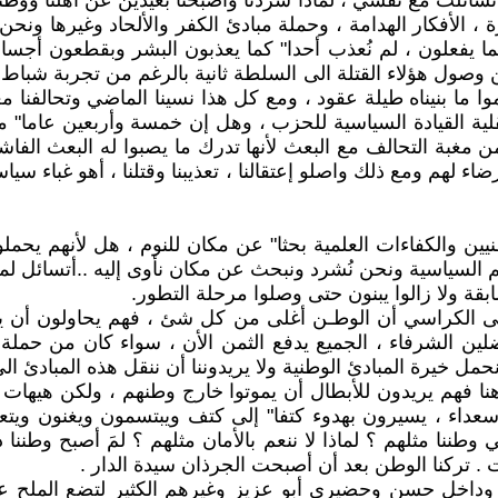
تسائلت مع نفسي ، لماذا شردنا وأصبحنا بعيدين عن أهلنا ووطننا
رة ، الأفكار الهدامة ، وحملة مبادئ الكفر والألحاد وغيرها ون
ا يفعلون ، لم نُعذب أحدا" كما يعذبون البشر وبقطعون أجسا
ا ما بنيناه طيلة عقود ، ومع كل هذا نسينا الماضي وتحالفنا مع
ة القيادة السياسية للحزب ، وهل إن خمسة وأربعين عاما" من
اء لهم ومع ذلك واصلو إعتقالنا ، تعذيبنا وقتلنا ، أهو غباء سي
ن والكفاءات العلمية بحثا" عن مكان للنوم ، هل لأنهم يحملون
هم السياسية ونحن نُشرد ونبحث عن مكان نأوى إليه ..أتسائل لم
قة ولا زالوا يبنون حتى وصلوا مرحلة التطور.
 على الكراسي أن الوطـن أغلى من كل شئ ، فهم يحاولون أ
اضلين الشرفاء ، الجميع يدفع الثمن الأن ، سواء كان من حمل
حمل خيرة المبادئ الوطنية ولا يريدوننا أن ننقل هذه المبادئ الى
فهم يريدون للأبطال أن يموتوا خارج وطنهم ، ولكن هيهات فالم
داء ، يسيرون بهدوء كتفا" إلى كتف ويبتسمون ويغنون ويتع
وطننا مثلهم ؟ لماذا لا ننعم بالأمان مثلهم ؟ لمَ أصبح وطننا د
. تركنا الوطن بعد أن أصبحت الجرذان سيدة الدار .
خل حسن وحضيري أبو عزيز وغيرهم الكثير لتضع الملح على ا