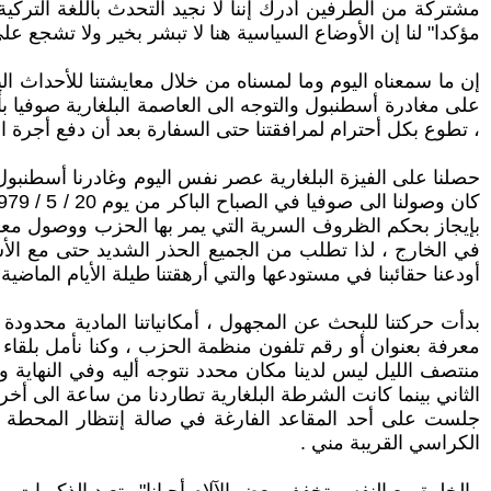
مشتركة من الطرفين أدرك إننا لا نجيد التحدث باللغة التركية
مؤكدا" لنا إن الأوضاع السياسية هنا لا تبشر بخير ولا تشجع عل
إن ما سمعناه اليوم وما لمسناه من خلال معايشتنا للأحداث الي
على مغادرة أسطنبول والتوجه الى العاصمة البلغارية صوفيا ب
، تطوع بكل أحترام لمرافقتنا حتى السفارة بعد أن دفع أجرة ال
حصلنا على الفيزة البلغارية عصر نفس اليوم وغادرنا أسطنبو
بإيجاز بحكم الظروف السرية التي يمر بها الحزب ووصول معلو
في الخارج ، لذا تطلب من الجميع الحذر الشديد حتى مع ال
أودعنا حقائبنا في مستودعها والتي أرهقتنا طيلة الأيام الماضية 
بدأت حركتنا للبحث عن المجهول ، أمكانياتنا المادية محدودة
معرفة بعنوان أو رقم تلفون منظمة الحزب ، وكنا نأمل بلقا
منتصف الليل ليس لدينا مكان محدد نتوجه أليه وفي النهاية 
الثاني بينما كانت الشرطة البلغارية تطاردنا من ساعة الى أخرى
جلست على أحد المقاعد الفارغة في صالة إنتظار المحطة 
الكراسي القريبة مني .