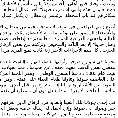
ودعتك ، وفيك قبور أهلي وأحبابي وذكرياتي ، أستمع لأخبارك كل
قطع خلوتي هذه والتي إستمرت طويلا" أحد عمال التنظيف وهو
سكائرهم عند باب المحطة الرئيسي وبإنتظار أن يكمل عمال الت
أصبح زخم العراقيين في صوفيا لا يصدق ، فهم من مختلف الأعما
والأستعداد المسبق على توفير ما يلزم لأحتضان مئات الواف
العالية ولهجتهم العراقية المميزة ، فغالبيتهم قد إنقطعت ص
وصل حديثا" إلا بعد التأكد والتمحيص وتزكيته من بعض الرفا
الحزب . كل هذه الأجراءات الأحترازية كانت لمنع المزيد من ا
تجولنا في شوارع صوفيا وأزقتها لقضاء النهار ، إلتقيت بالعد
لنقضي بعض الوقت معهم نخفف عن همومنا ، قمنا بجولات مشتر
بنيت عام 1882 ، دخلنا المسرح الوطني ، ومقر ا
على العاصمة صوفيا وتناولنا طعام الغداء على قمته . ومن مش
الصوت بين الأشجار وتبين لنا إنه أستدرج من قبل أحدى الم
بملابسه الداخلية لا يعرف ماذا يفعل دون أن نستطيع أن نقدم
خبر وصولنا إلى صوفيا وإني أحمل له رسالة خاصة وبعض الحا
ممتعة معه دامت طيلة اليوم ، ثم كتبت رسالة وطلبت منه إيص