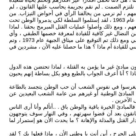
 ، هل لأننا نحمل أفكارا" غير أفكارهم ونحلم بحياة سعيدة
حن نلتزم الصمت . لم نقم بجريمة يحاسب عليها القانون ، لم
مهم ، لم نرمي من يخالفنا الرأي في أحواض التيزاب. من
المسؤول عن كل هذا ؟ الحزب أم الشعب ، الكل مسؤول عن وصول هؤلاء القتلة الى السلطة ثانية بالرغم من تجربة شباط عام 1963 ، لقد إستلموا السلطة لكي يدمروا الوطن تحت
هم ، ومع ذلك واصلوا عمليات القتل المبرمج بحقنا . لماذا
 النضال غير كافية للقيادة لمعرفة خصمها الطبقي ، وأي
قيادة هذه التي لا تعرف خصمها !! لقد حذرت قواعد الحزب من مغبة التحالف مع البعث لأنها تدرك ما يصبوا له البعث الفاشي ومع ذلك تم التوقيع على ميثاق الجبهة عام 1973 ، وتم
اسي للقيادة أم ماذا ؟ هذا ما حصلنا عليه الأن ، مشردين في
 مبادئ غير ما يؤمن به القتلة ، لماذا تحتضن هذه الدول
اذا ؟ أنا أعرف الجواب بالطبع وهو بكل بساطة إنهم يحبون
ن يغرسوا في نفوس الشعب أن حب الوطن يتجسد بالطاعة
ة المبادئ الوطنية أو غيرهم من عامة الشعب البعيدين عن
 الآخرين .
بادئ الخيرة باقية والوطن باق . ..أتألم وأنا أرى الناس
انقون بعد أن قضوا سهرتهم ، وفي النهار سوف يتوجهون
ار القتل والمذلة والإهانة ؟ ما يحدث الأن هو إستمرار لما
لجرح ، أين أنت يا وطني الأن ، ماذا فعلوا بك ؟ لقد