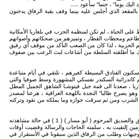
يك يوما" ، حتما" سأعود .....
المقعد الذي أجلس عليه بينما وقف بقية الرفاق يدخنون
 على الحياة ، لم تكن لمنظمة الحزب في بلغاريا الأمكانية
لمطاعم ومحطات القطار ، وتميزهم من ضحكاتهم وأصواتهم
هم الحزبية ، لذا كان من الصعب التأكد من موقف أي رفيق
ق ذلك ما أطلقته السلطة من أشاعات لبث الرعب بين صفوف
يسكنون الفنادق البسيطة كغيرهم ، نلتقي في أيام متباعدة
م كاتدرائية ألسكندر نفسكي المشهورة وسط صوفيا والتي
بلغاريا ، صعدنا الى قمة جبل فيتوشـا الشاهق الجميل المطل
هو يصرخ طالبا" النجدة باللهجة العراقية ، هرعنا لمصدر
ي الشرب ومن ثم سرقت جوازه وما يملكه من نقود وتركته
في إحدى جولاتنا تلك ألتقينا بالعديد من الرفاق الذين نعرفهم يتجولون في شوارع المدينة ، طلبت من أحدهم أن يخبر الرفيق والصديق المرحوم ( أبو مسار ) ( 1 ) في حالة مشاهدته
مين إلتقيت به ، سلمته الحاجات والرسالة وقضيت أوقات
توجيهات وطلب من الرفاق الذين سبقونا في الأستقرار في