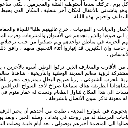
 يوم ، تركتك بعدما أستوطنه القتلة والمجرمين ، لكني ساعود ال
 يناشدني بالأنتقال لمكان آخر لتنظيف المكان الذي يحيط ب
نظيف واجبهم لهذه الليلة .
ر والديانات و القوميات ، خرج غالبيتهم طلبا" للنجاة والحفاظ
دين الى صوفيا والذين تجدهم في الأسواق والمنتزهات وقرب ا
لاتهم الحزبية في مناطق تواجدهم ولم يتمكنوا من جلب ترحيلات
ق خاصة وإن الكثيرين قد إنهاروا أثناء التحقيق معهم ، راف
لأندساس .
يد من الأقارب والمعارف الذين تركوا الوطن أسوة بالآخرين ، 
كة لرؤية معالم المدينة الوطنية والتأريخية ، شاهدنا معال
للجنة المركزية للحزب الشيوعي ، زرنا ضريح البطل ديمتروف محرر 
اهداتنا الطريفة هناك سماعنا صراخ لأحد السواح العراقيين و
ومسات الى هذا المكان لتناول الطعام ودست له عقار منوم ف
 له معونة تذكر سوى الأتصال بالشرطة .
جات المرسلة له من زوجته في بغداد ، وصله الخبر ، وبعد يو
الها الى المنظمة أخبرهم بوصولي ، بعد أيام قليلة وصلت ال