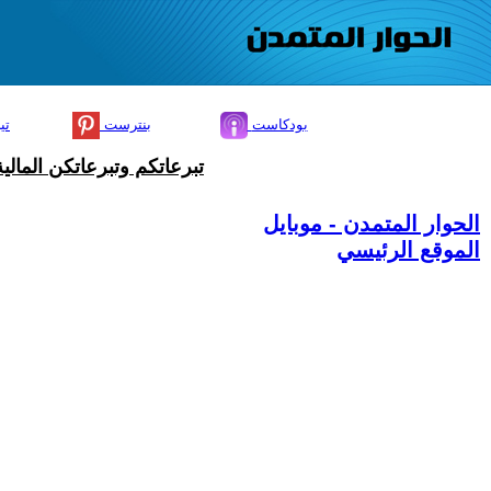
بودكاست
بنترست
تي
تبرعاتكم وتبرعاتكن المال
الحوار المتمدن - موبايل
الموقع الرئيسي