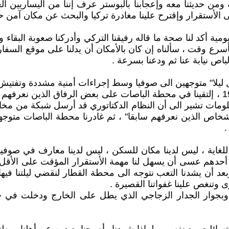
 ومن حديثنا معه وإعجابنا بالبوستر عرف إننا من اليساريين ا
ى الأستقرار وإقترح علينا مغادرة تركيا والبحث عن مكان آمن حف
ومية أكد لنا صحة ما قاله رفيقنا التركي وأدركنا صعوبة البقاء
أسرع وقت ، سألناه إن كان بالأمكان أن يدلنا على موقع السفا
باص نيابة عنا ثم ودعنا بسرعة .
ل ليلا" متوجهين الى صوفيا وسط إجراءات أمنية مشددة وتفتيش
كان وصولنا الى صوفيا في الصباح الباكر من يوم 20 / 5 / 1979 ، إلتقينا في محطة الباصات عل
مات تشير الى أن النظام الدكتاتوري قد أرسل شبكة من مخابر
أشخاص الذين نعرفهم سابقا" ، ثم غادرنا محطة الباصات متو
.
 للغاية ، ليس لدينا مكان للسكن ، ليس لدينا معارف في صوفي
ء أحدهم عسى أن يسهل لنا مهمة الأستقرار المؤقت على الأقل
وبعد أن يشدنا التعب نتوجه الى محطة القطار لنقضي ليلتنا 
 وتنغص علينا غفواتنا القصيرة .
وبجوار الجدار الزجاجي الذي يطل على الخارج ودخلت في خ