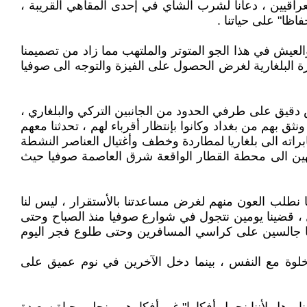
لعراقيين ، دعانا لشرب الشاي في إحدى المقاهي القريبة ،
اظا" على حياتنا .
 والعيش في هذا الجو المتوتر والملتهب مما زاد من تصميمنا
رة البلغارية لغرض الحصول على الفيزة والتوجه الى صوفيا
 دقيق على طرفي الحدود من الجانبين التركي والبلغاري ،
ى بعض الرفاق الذين نعرفهم ونثق بهم من بغداد وكانوا بإنتظار أقرباء لهم ، تحدثنا معهم
اته الى بلغاريا لمطاردة وخطف وأغتيال العناصر النشطة
جهين الى محطة القطار الواقعة شرق العاصمة صوفيا حيث
ا نطلب العون منهم لغرض مساعدتنا بالأستقرار ، ليس لنا
 ، قضينا يومين نتجول في شوارع صوفيا منذ الصباح وحتى
فيها جالسين على كراسي المسافرين وحتى طلوع فجر اليوم
لوة مع النفس ، بينما دخل الآخرين في نوم عميق على