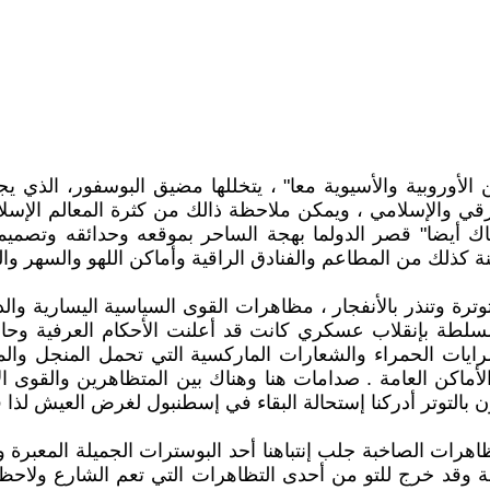
لأوروبية والأسيوية معا" ، يتخللها مضيق البوسفور، الذي يج
شرقي والإسلامي ، ويمكن ملاحظة ذالك من كثرة المعالم الإسلا
هناك أيضا" قصر الدولما بهجة الساحر بموقعه وحدائقه وتصميم
ينة كذلك من المطاعم والفنادق الراقية وأماكن اللهو والسهر و
ة وتنذر بالأنفجار ، مظاهرات القوى السياسية اليسارية والد
 السلطة بإنقلاب عسكري كانت قد أعلنت الأحكام العرفية و
رايات الحمراء والشعارات الماركسية التي تحمل المنجل وال
أماكن العامة . صدامات هنا وهناك بين المتظاهرين والقوى الأ
بالتوتر أدركنا إستحالة البقاء في إسطنبول لغرض العيش لذا 
رات الصاخبة جلب إنتباهنا أحد البوسترات الجميلة المعبرة وا
قد خرج للتو من أحدى التظاهرات التي تعم الشارع ولاحظ أه