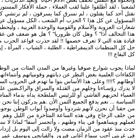
والخلوة مع النفس تخفف بعض الآلام أحيانا" وتعيد الذكريات ، 
لشعبنا ، لقد أطلقوا علينا لقب العملاء ، حملة الأفكار المستو
نقتل أحد كما يقتلون ، لم نسرق كما يسرقون ، لم نرتشي كم
شعارات العروبة والأسلام والقومية والوحدة العربية ، وليحطمو
هذا التحالف أذا" ؟ وهل كان ظروريا" ؟ هل هو ضعف في عقلي
حل كل المنظمات الديمقراطية ، الطلبة ، الشباب ، المرأة ، إرض
كل البقاع !!!
لماذا يجوب شوارع صوفيا وغيرها من المدن المئات من الوطنيي
الكفاءات العلمية بغض النظر عن ديانتهم وقومياتهم وأنتماءات
أوطانهم ؟!!!! وعلى هذا الأساس بنوا ما تهدم في الحروب الساب
لا يدرك رؤسـاءنا وجلهم من القتـلة والسراق والراكـضين
العمياء لحزبهم الفاشي أو للرئيس الملطخة يداه بدماء المن
السياسة ... نعم يدفع الجميع الثمن الأن .هم يدركون إننا نحن ن
من حقنا أن نحزن لأنهم شردونا وأوصدوا أبواب الوطن بوجوهنا 
من خلف الزجاج وفي هذه الساعة المتأخرة من الليل وهم سع
لعملهم ويساهموا في بناء وطنهم ، وأتحسر أسفا" لماذا لا نبني 
حدث منذ عقود من الزمان مضت ولا زالت إلى اليوم بل إزدات 
في غربتي أحب سماع أغاني فيروز والقبانجي ويوسف عمر ودا