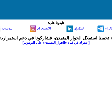
تابعونا على:
لكرام
لينكدإن
الانستغرام
اليوتيوب
ية تحفظ استقلال الحوار المتمدن، فشاركونا في دعم استمرارية 
[اشترك في قناة ‫«الحوار المتمدن» على اليوتيوب]