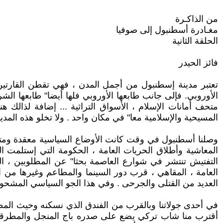
من الذاكـرة
مغـادرة أسطنبول إلى صوفيا
الحلقة الثانية
فائز الحيدر
تعتبر مدينة إسطنبول من أجمل المدن ، فهي تقطن القارتين ا
الأوروبي. فإلى جانب طابعها الأوروبي فلها أيضا" طابعها ال
متحف أمانات الإسلام ، الأسواق التراثية ... إضافة لذالك 
المسيحية والإسلامية معا" في مكان واحد . ولا تخلو هذه المد
وصلنا أسطنبول في وقت كانت الأوضاع السياسية معقدة ومتوتر
المعاشية وأطلاق الحريات العامة ، الحكومة التي إستلمت
التفتيش تنتشر في شوارع العاصمة بحثا" عن المطلوبين ، ال
العامة ، المقاهي ، قرب دور السينما والمطاعم وغيرها من ال
العديد من القتلى والجرحى . وفي هذا الجو السياسي المشحون 
في أحدى جولاتنا وبالقرب من الفندق الذي نسكنه وحيث المظاه
أقترب منا شاب تركي يضع على صدره باج المنجل والمطرقة و