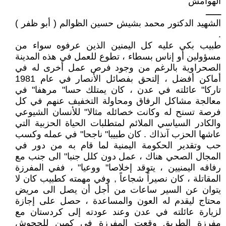
الهوامش
ــــــ
الشهيد الدكتور محمد بشيش حسين الظوالم ( أبو ظفر )
.
طبيب بكي عليه كل اليمنين الذين عرفوه سواء من
مسؤولين أو إناس بسطاء ، تطوع للعمل في هذه المدينة
الصحراوية بالرغم من وجود فرص عمل أخرى له في
أماكن أفضل ، إلتحق بفصائل الأنصار في عام 1981
تاركا" عائلته في عدن ، كان يمتلك حسا" مرهفا" في
معالجة مشاكل الرفاق ومحاولة التخفيف عنهم في كل
فرصة تسنح له وكانت خصائله مثالا" للأنسان الشيوعي
والكادر السياسي الملائم لمتطلبات الحياة الحزبية التي
عاشها الحزب آنذاك . كان طبيبا" ناجحا" في عمله وكسب
حب وتقدير الحكومة اليمنية لما قام به من دور في
المجال الصحي هناك ، عمل دون كلل جنبا" الى جنب مع
رفاقه اليمنيين ، يتوقد إخلاصا" ووعيا" ، ففي المفرزة
المقاتلة ، كان نصيراً شجاعاً , وفي مهمته كطبيب كان لا
يتوان عن السير ساعات من أجل أن يصل الى مريض
محتاج ليقدم له العون والمساعدة ، حصل على إجازة
لزيارة عائلته في عدن وعند عودته إلى كردستان مع
مفرزة الطريق وقعت المفرزة في كمين للجحوش