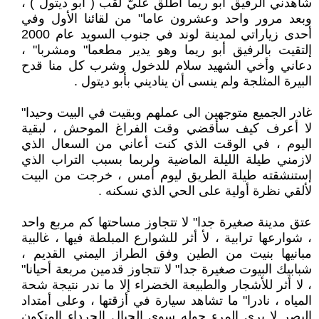
شاهدني الرفيق أبو ريما أطلق عليّ لقب ( أبو ديتول ) ،
وبعد مرور واحد وعشرون عاما" من لقائنا الأول وفي
أحدى زياراتي لمدينة لوند في جنوب السويد عام 2000
إلتقيت بالرفيق أبو ريما وهو يدير مطعما" ومشربا" ،
دعاني وأخي الشهيد سلام للدخول وشرب كل منا قدح
البيرة المثلجة ولم ينسى أن يناديني بأبو ديتول .
غادر الجميع متوجهين الى عملهم وبقيت في البيت وحيدا"
لا أعرف كيف سأقضي وقت الفراغ الموحش ، لبقية
اليوم ، في الوقت الذي كنت أعاني من السعال الذي
لازمني طيلة الليلة الماضية ولربما بسبب التراب الذي
إستنشقته طيلة الطريق ليوم أمس ، خرجت من البيت
لألقي نظرة أولية على الحي الذي نسكنه .
عتق مدينة صغيرة جدا" لا تتجاوز مساحتها كم مربع واحد
، شوارعها ترابية ، لأ أثر للشوارع المبلطة فيها ، غالبية
مبانيها بنيت من الطين وفق الطراز اليمني القديم ،
شبابيك البيوت صغيرة جدا" لا تتجاوز قدمين مربعة أحيانا"
، لا أثر للأشجار والطبيعة الخضراء إلا ما ندر نتيجة شحة
المياه ، نادرا" ما تشاهد سيارة في أزقتها ، وعلى أمتداد
البصر لا يرى المرء حوله سوى الجبال الجرداء المتكون