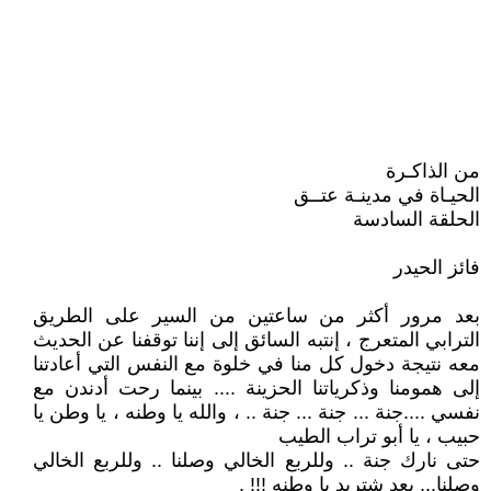
من الذاكـرة
الحيـاة في مدينـة عتــق
الحلقة السادسة
فائز الحيدر
بعد مرور أكثر من ساعتين من السير على الطريق
الترابي المتعرج ، إنتبه السائق إلى إننا توقفنا عن الحديث
معه نتيجة دخول كل منا في خلوة مع النفس التي أعادتنا
إلى همومنا وذكرياتنا الحزينة .... بينما رحت أدندن مع
نفسي ....جنة ... جنة ... جنة .. ، والله يا وطنه ، يا وطن يا
حبيب ، يا أبو تراب الطيب
حتى نارك جنة .. وللربع الخالي وصلنا .. وللربع الخالي
وصلنا... بعد شتريد يا وطنه !!! .