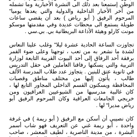
الوطن إستمعنا بعد ذلك الى النشرة الأخبارية وما تشمله
من آخر الأخبار الداخلية والدولية والتي يعدها يوميا"
المرحوم الرفيق ( أبو رياض ) بعد أن يقضي ساعات
طويلة يستمع الى محطات عديدة وفي مقدمتها موسكو
مونت كارلو وهيئة الأذاعة البريطانية بي. بي.سي .
تجاوزت الساعة الحادية عشرة ليلا" وغلب علينا النعاس
لشدة ما نشعر به من تعب ، توجهنا وعلى ضوء القمر
برفقة أحد الرفاق إلى أحد البيوت القريبة التابعة لوزارة
التربية والتي يسكنها رفاقنا العاملين في حقل التدريس
في ثانوية عتق للبنين . يتجاوز عدد طلاب المدرسة الألف
طالب ، يأتون إليها من مختلف مناطق وقصبات
المحافظة ويسكنون القسم الداخلي المجاور التابع لها ،
كان غالبية مدرسيها من الشيوعيين العراقيون ومن
خريجي الجامعات العراقية وكان المرحوم الرفيق أبو
رياض مديرا" لها .
كان نصيبي أن أسكن مع الرفيق ( أبو ريمة ) في غرفة
واحدة ، أبو ريمة غني عن التعريف فهو شاب أسمر
البشرة ، من مدينة الناصرية ، لطيف المعشر ، صاحب