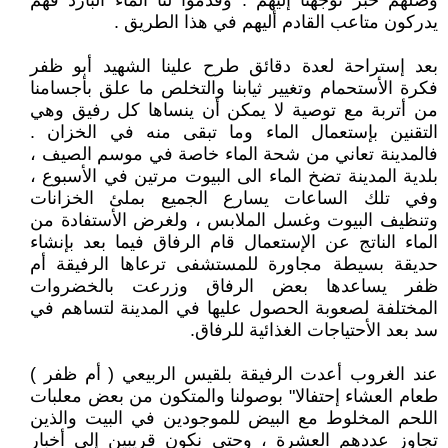
وصلهم خبر توجهنا إليهم . وقدموا لنا الماء البارد فهم
يدركون متاعب القادم أليهم في هذا الطريق .
بعد إستراحة لعدة دقائق طرح علينا الشهيد أبو ظفر
فكرة الأستحمام وتغيير ثيابنا والتخلص ما علق بأجسامنا
من أتربة مع توصية لا يمكن أن ينساها كل رفيق وهي
التقنين بإستعمال الماء وما تبقى منه في الخزان .
فالمدينة تعاني من شحة الماء خاصة في موسم الصيف ،
بلدية المدينة تضخ الماء الى البيوت مرتين في الأسبوع ،
وفي تلك الساعات يسارع الجميع بملئ الخزانات
وتنظيف البيوت وغسل الملابس ، ولغرض الأستفادة من
الماء الناتج عن الإستعمال قام الرفاق فيما بعد بإنشاء
حديقة بسيطة مجاورة للمستشفى ترعاها الرفيقة أم
ظفر يساعدها بعض الرفاق وزرعت بالخضروات
المختلفة لصعوبة الحصول عليها في المدينة لتساهم في
سد بعد الأحتياجات الغذائية للرفاق.
عند الغروب أعدت الرفيقة بلقيس الربيعي ( أم ظفر )
طعام العشاء إحتفالا" بوصولنا والمتكون من بعض معلبات
اللحم المخلوط مع البيض للموجودين في البيت والذين
تجاوز عددهم العشرة ، وحتى نكون قريبين إلى أخبار