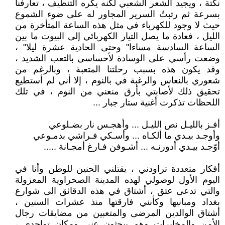
نكتة ، ويجيد الشعر الشعبي لكنه يكره التنظيف ، تعارفنا
بسرعة ثم رتبتُ السرير المجاور له على ضوء الشموع
حيث لا وجود للكهرباء في مثل هذه الساعة المتأخرة من
الليل ، فعادة ما يصل التيار الكهربائي إلى البيوت ما بين
الساعة السادسة مساءا" وحتى الحادية عشرة ليلا" ،
وضعت رأسي على الوسادة لأحساسي بالتعب الشديد ،
وقد يكون هذه بسبب رحلتنا المتعبة ، وبالرغم من
شعوري بالنعاس والرغبة في بالنوم ، إلا أني لم أستطيع
تحقيق ذلك لأصابتي بأرق منعني من النوم ، في تلك
اللحظات تذكرت أغنية ستار جبار ...
أفـز بالليـل نص الليـل ... وأهجـس نار بضـلوعي
وأوجـد بيـدي ما ألكـاه ... وأسـكي فـراشي بدمـوعي
أوّجـد بيـدي أدورنـه ... أشـوفن فـارغ أمجـانة .....
أفكار متعددة تراودني ، يقتلني الحنين للوطن وأنا في
اليوم الأول لوصولي لهذه المدينة الصحراوية المعزولة
والتي تدعى عتق ، أشتاق في هذه الدقائق الى شوارع
بغداد ومبانيها وكأنني فارقتها منذ عشرات السنين ،
أشتاق الوالدين المرضى والمتعبين من مضايقات رجال
الأمن والمخابرات وهم يبحثون عني ومكان تواجدي ،