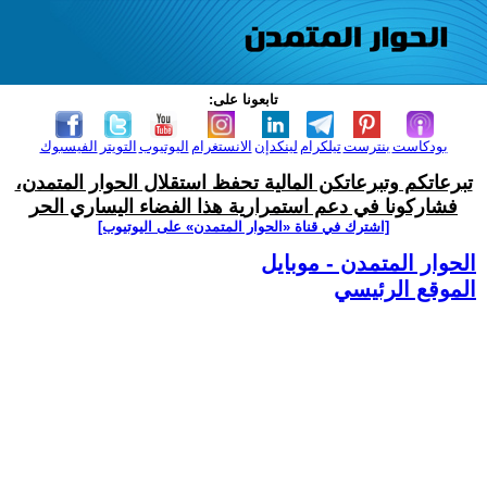
تابعونا على:
بودكاست
بنترست
تيلكرام
لينكدإن
الانستغرام
اليوتيوب
التويتر
الفيسبوك
تبرعاتكم وتبرعاتكن المالية تحفظ استقلال الحوار المتمدن،
فشاركونا في دعم استمرارية هذا الفضاء اليساري الحر
[اشترك في قناة ‫«الحوار المتمدن» على اليوتيوب]
الحوار المتمدن - موبايل
الموقع الرئيسي