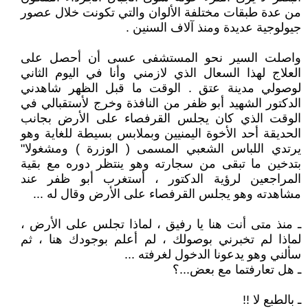
من عدة طبقات مختلفة الألوان والتي تكونت خلال عصور
جيولوجية عديدة ومنذ آلاف السنين .
واصلت السير نحو المستشفى عسى أن أحصل على
العلاج لهذا السعال الذي لازمني وأنا في اليوم الثاني
لوصولي مدينة عتق . الوقت ما قبل الظهر شاهدني
الدكتور الشهيد أبو ظفر من النافذة وخرج لأستقبالي في
الوقت الذي كان يجلس القرفصاء على الأرض بجانب
الحديقة أحد الأخوة اليمنيين وبملابس بسيطة للغاية وهو
يرتدي اللباس الشعبي المسمى ( الوزرة ) ومشغولا"
بتدخين ما تبقى من سجارته وهو ينتظر دوره مع بقية
المراجعين لرؤية الدكتور ، أستغرب أبو ظفر عند
مشاهدته وهو يجلس القرفصاء على الأرض وقال له ...
ـ منذ متى أنت هنا يا رفيق ، لماذا تجلس على الأرض ،
لماذا لم تخبرني بوصولك ، لم أعلم بوجودك هنا ، ثم
سألني وهو يدعونا الدخول لغرفته ...
ـ هل تعارفتما مع بعض...؟
ـ بالطبع لا !!