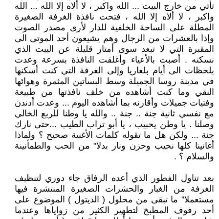
تأتي من خارج البيت ... الله واكبر ، لا ألاه إلا الله ... الله
واكبر ، لا ألاه إلا الله ، فتحت نافذة الغرفة الصغيرة
المطلة على الساحة الخلفية للدار لأرى مصدر الصوت
وإذا بالعشرات من الرجال وهم يشيعون أحد الموتى الى
المقبرة التي لا تبعد سوى أمتار قليلة عن البيت الذي
نسكنه . أصبت بالأعياء وأغلقت النافذة بسرعة وعدت
بلحظات الى أيام بلغاريا وإلى الغرفة التي كنت أسكنها
في مدينة روسا الجميلة وسط البساتين المثمرة وهوائها
النقي وما كنت أشاهده من خلف نافذتها من طبيعة
وفتيات جميلات وأقارنه بما أشاهده اليوم ... وعدت أدندن
مع نفسي ثانية جنة .. جنة .. والله يا وطنا للربع الخالي
وصلنا . يا وطن يحبيب ، يا أبو تراب الطيب ...حتى نارك
جنة ... ولكن هل ما تقوله كلمات الأغنية صحيح ؟ ولماذا
أغانينا كلها نحيب وحزن ونار بدلا" من الحب والطمأنينة
والسلام ؟ .
بعد تناول الفطور الذي أعده الرفاق جاء دوري لتنظيف
الغرفة من الغبار والحشرات الصغيرة المنتشرة فيها
مستعملا" ما تبقى من محلول ( الديتول ) الموضوع على
أحد رفوف المطبخ لتطهير الكثير من زواياها وعندما