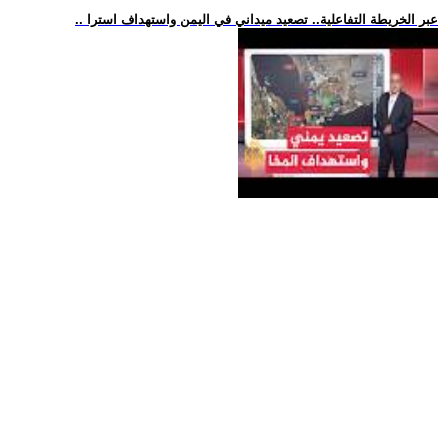
.. عبر الخريطة التفاعلية.. تصعيد ميداني في اليمن واستهداف استرا