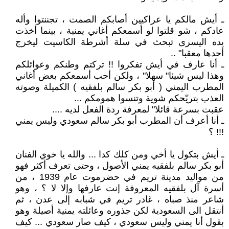
ـ أيش مالكم يا عراكيين أصابكم الصمت ، تجننتوا وأله
عادكم ، شو قلتوا لو أسمعكم أغاني يمنية ، بينما أخذت
يده اليسرى تبحث في سلة أشرطة الكاسيت ليخرج
أحدها معقبا" ..
ـ أنا عارف في أيش تفكروا !! تركتم وطنكم وعوائلكم
وهذا ليس شيئا" سهلا" ، ولكن أحب أسمعكم بعض أغاني
المطرب اليمني ( أبو بكر سالم بلفقيه ) الكميلة وصوته
العذب بتريّحكم شوية وتنسوا همومكم ...
عقبت بسرعة قائلا" لمعرفة ردة الفعل لديه ....
ـ أنا أعرف أن المطرب أبو بكر سالم سعودي وليس يمني
!!! ؟
ـ أيش بتكول يا أخي ومن كلك كدا ... والله يا خوي الفنان
أبو بكر سالم بلفقيه يمني الأصول ، وحتى تعرف أكثر فهو
من مواليد مدينة تريم في حضرموت عام 1939 ، من
أسرة آل بلفقيه المعروفة إنت عارفها وإلا لا ؟ ، وهو
شاعر منذ صباه ، غادر تريم في شبابه إلى عدن ، ثم
أنتقل الى السعودية لكن جذوره وعائلته يمنية أصيلة وهو
بقول أنا يمني وليس سعودي ، كيف صار سعودي ... كيف