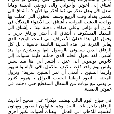
أشتاق إلى أخوتي وأخواتي والى زوجتي الحبيبة وماذا
تفعل الأن وهل تفكر بي كما أفكر بها الأن ؟ ، أشتاق الى
شمس بغداد وقت الربيع وسط الحقول التي عملت بها
ورائحة العشب الفواحة ، أشتاق الى الأضواء المتلألأة في
شارع أبو نؤاس وعلى ضفاف دجلة ليلا" ، أِشتاق الى
السمك المسكوف ، أشتاق الى أحبتي ورفاق دربي ..
وفوق كل هذا فعليّ الأعتراف إني لست الوحيد الذي
يعاني الغربة في هذه المدينة البائسة قاسية ، بل كل
الرفاق الذين سبقوني بالوصول إليها ويعيشون بها منذ
أشهر.. لقد تحول الحلم الذي حملته طيلة سنوات إلى
كابوس بوصولي الى عتق ، أشعر أني هنا منذ سنين
وليس يوم واحد فقط ، كيف سأكمل باقي الأيام والشهور
ولربما السنين ، أتمنى أن تمر السنين سريعا" وتزول
المحنة ، لنعود لوطننا الحبيب العراق ، هموم كثيرة
تراودني مع نوبات من السعال المتقطع حتى دخلت في
غفوتي العميقة.
في صباح اليوم التالي نهضت مبكرا" على ضجيج أحاديث
الرفاق داخل باحة البيت وهم يتناولون الفطور ويهيئون
أنفسهم للذهاب الى العمل ، وهناك أصوات تكبير أخرى