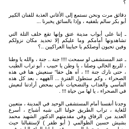
؟
دقائق مرت ونحن نستمع إلى الأغاني العذبة للفنان الكبير
أبو بكر سالم بلفقيه ، وإذا بالسائق يخبرنا ...
ـ إننا على أبواب مدينة عتق وإنها تقع خلف التلة التي
تشاهدونها أمامكم وما عليكم إلا تحديد مكان نزولكم
وفين تحبون أوصلكم يا حبايبنا العراكيين ..؟
ـ عند المستشفى لو سمحت !!!! جنة .. جنة ، والله يا وطنا
، للربع الخالي وصلنا ، يا وطن يا حبيب ، أبو تراب الطيب
، حتى نارك جنة !!! ، آه هل حقا" سنعيش هنا في هذه
الصحراء ، وكم ستطول الفترة ... آآهههه ، بعد كل هذه
المآسي والعذاب والتضحيات نأتي بمحض أرادتنا لنعيش
في الصحراء ، يا لها من حياة !!! .
وجدنا أنفسنا أمام المستشفى الوحيد في المدينة ، متعبين
للغاية ، تراب الطريق حولنا الى شبه أشباح ، أسرع
العديد من الرفاق وفي مقدمتهم الدكتور الشهيد محمد
بشيش حسين الظوالمي ( أبو ظفر ) لإستقبالنا حيث