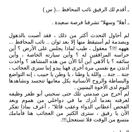
ـ أقدم لك الرفيق نائب المحافظ ...( س )
ـ أهلا" وسهلا" تشرفنا فرصة سعيدة .
لم أحاول التحدث أكثر من ذلك ، فقد أصبت بالذهول
وبصدمة لم أستيقظ منها إلا بعد ثوان .. نائب المحافظ ...
هههه !!!؟ معقول ، طيب لماذا يجلس على الأرض ؟ أين
حراسه المرافقين له ؟ وأين سيارته الخاصة ، وأين
سائقه ؟ يا ألاهي أين أنا الأن من هذه المشاهد ؟ وأخذت
أدندن مع نفسي مرة أخرى فهنا يبدو إننا سنرى العجائب ،
جنة .. جنة .. واللة يا وطنا ، يا وطن يا حبيب ، إنه التواضع
والبساطة والروح الأنسانية بكل معانيها تتجسد ونشاهدها
اليوم لدى الأخوة اليمنيين .
لم أخرج من صدمتي تلك حتى سحبني أبو ظفر وظيفه
لغرفته بعدما أدرك ما في دواخلي من هموم وبعد
الفحص أعطاني الدواء وعقب قائلا" ، أعرف بماذا تفكر
الأن يا رفيق ، سترى الكثير من العجائب هنا فأمامك
متسع من الوقت فلا تستعجل!!!.