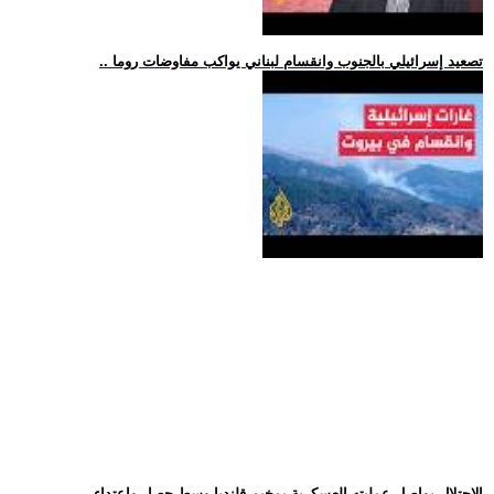
.. تصعيد إسرائيلي بالجنوب وانقسام لبناني يواكب مفاوضات روما
.. الاحتلال يواصل عمليته العسكرية بمخيم قلنديا وسط حصار واعتداء