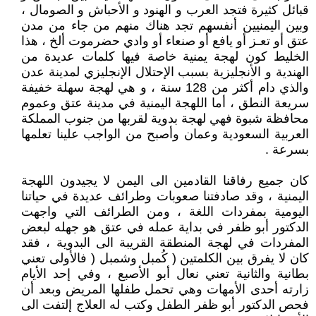
قبائل كثيرة فتجد العرب و الهنود و الأحباش و الصومال ،
وبين اليمنيين أنفسهم تجد هناك منهم من جاء من مدن
عتق أو تعـز أو يافع أو صنعاء أو وادي حضرموت ألخ ، هذا
الخليط كون لهجة يمنية خاصة فيها كلمات عديدة من
الهندية و الأنجليزية بسبب الإحتلال الإنجليزي لمدينة عدن
والذي دام أكثر من 128 سنة ، و هي لهجة سهلة خفيفة
سريعة النطق ، أما اللهجة اليمنية في مدينة عتق وعموم
محافظة شبوة فهي لهجة بدوية لقربها من جنوب المملكة
العربية السعودية وعمان وأصبح من الواجب علينا تعلمها
بسرعة .
كان جميع رفاقنا القادمين الى اليمن لا يجيدون اللهجة
اليمنية ، وقد صادفتنا صعوبات وطرائف عديدة في حياتنا
اليومية بمفردات اللغة ، ومن الطرائف التي واجهت
الدكتور أبو ظفر في بداية عمله في عتق هو جهله لبعض
المفردات في لهجة المنطقة القريبة الى البدوية ، فقد
كان لا يفرق بين الكلمتين ( كُمبل وشمبل ( فالأولى تعني
بطانية والثانية تعني نعال أبو الأصبع ، وفي إحد الأيام
زارته أحدى الأمهات وهي تحمل طفلها المريض وبعد أن
فحص الدكتور أبو ظفر الطفل وكتب له العلاج إلتفت الى