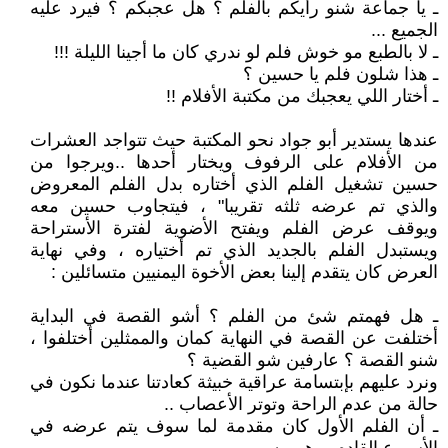
ـ يا جماعة شنو رأيكم بالفلم ؟ هل عجبكم ؟ فيرد عليه
الجميع ...
ـ لا بالطبع مو خوش فلم لو ندري كان ما أجينا الليلة !!!
ـ هذا شلون فلم يا حسين ؟
ـ أختار اللي يعجبك من مكتبة الأفلام !!
عندها يستدير أبو جواد نحو المكتبة حيث تتواجد العشرات
من الأفلام على الرفوف ويختار أحدها ..ويرجوا من
حسين تشغيل الفلم الذي أختاره بدل الفلم المعروض
والذي تم عرضه ثلثه تقريبا" ، فيتجاوب حسين معه
ويوقف عرض الفلم ويفتح الأضوية لفترة الأستراحة
ويستبدل الفلم بالجديد الذي تم أختياره ، وفي نهاية
العرض كان يتقدم إلينا بعض الأخوة اليمنيين متسائلين :
ـ هل فهمتم شئ من الفلم ؟ أشو القصة في البداية
أختلفت عن القصة في النهاية كمان والممثلين أختلفوا ،
شنو القصة ؟ عارفين شو القضية ؟
ونرد عليهم بإبتسامة عراقية خبيثة كعادتنا عندما نكون في
حالة من عدم الراحة وتوتر الأعصاب ..
ـ أن الفلم الأول كان مقدمة لما سوف يتم عرضه في