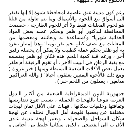
الأسبوع القادم ...ههههه .
رغم كون مدينة عتق عاصمة لمحافظة شبوة إلا إنها تفتقر
الى أسواق بيع اللحوم والأسماك وما يتم تناوله من قبلنا
هو لحوم المعلبات فقط ولا أثر للحوم الطازجة ، خصصت
المحافظة للدكتور أبو ظفر وبحكم عمله بعض المواد
الغذائية شهريا" وكمساعدة له ولعائلته ومعضمها من
المعلبات مع نصف كيلو لحم بقر يوميا" وهذا إمتياز ينفرد
به أبو ظفر بحكم عمله كطبيب ولا يمكن أن يحصله رفيق
آخر ، ورغم قلة كمية اللحم هذه فكان أبو ظفر يقتسمه
مع بقية الرفاق في البيت الآخر ، أو تقوم الرفيقة أم ظفر
بعمل بعض الأكلات الشعبية البسيطة ومنها ( خبز عروك )
ومع ذلك فالأخوة اليمنيين يعلقون أحيانا" ( والله العراكيين
مدلعين ، يعملون من اللحم خبز ) .
جمهورية اليمن الديمقراطية الشعبية من أكثـر الـدول
العربية تنوعـاً باللهجـات الجميلة ، بسبب تنوع تضاريسها
وثقافتها وخلفيات سكانها . فهناك على الأقل ثمان لهجات
مختلفة عن بعضها فلهجة أهل الجبال تختلف عن لهجة
سكان السواحل والصحراء ، وتعتبر لهجة مدينة عـدن
الأقرب الى الفصحى ، لكون سكانها خليط بين أجناس و