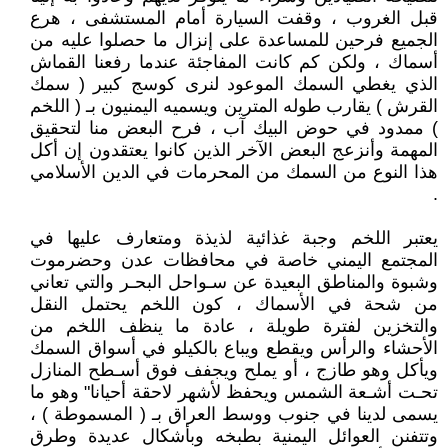
قبل الغروب ، وقفت السيارة أمام المستشفى ، هرع
الجميع فرحين للمساعدة على إنزال ما حصلوا عليه من
أسماك ، ولكن كم كانت المفاجئة عندما رفعنا القماش
الذي يغطي السمك الموعود لنرى كوسج كبير ( سمك
القرش ) يقارب طوله المترين ويسميه اليمنيون بـ ( اللخم
) ممدود في حوض البيك آب ، فرح البعض منا لتحقيق
المهمة وأنزعج البعض الآخر الذين كانوا يعتقدون إن أكل
هذا النوع من السمك من المحرمات في الدين الأسلامي
.
يعتبر اللخم وجبة غذائية لذيذة ومتعارف عليها في
المجتمع اليمني خاصة في محافظات عدن وحضرموت
وشبوة والمناطق البعيدة عن سـواحل البحـر والتي تعاني
من شحة في الأسماك ، كون اللخم يحتمل النقل
والتخزين لفترة طويلة ، عادة ما ينظف اللخم من
الأحشاء والرأس ويقطع ويباع بالكيلو في أسواق السمك
ويأكل وهو طازج ، أو يملح ويجفف فوق أسـطح المنازل
تحـت أشـعة الشمس ويحفظ لأشهر لاحقة أحيانا" وهو ما
يسمى لدينا في جنوب ووسط العراق بـ ( المسموطة ) ،
وتتفنن العوائل اليمنية بطبخه وبأشكال عديدة وطرق