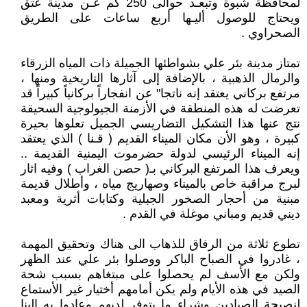
لمحافظة شبوة وتبعـد حوالى 250 كم عـن مدينة عتق
ويحتاج للوصول أليـها أربع ساعات على الطريق
الصحراوي .
تمتاز مدينة بئر علي بشواطئها الجميلة ذات المياه الزرقاء
والرمال الذهبية ، بالإضافة إلى آثارها التاريخية ومنها ،
مرتفع بركاني يعتقد إنه ناتجا" عن انفجاراً بركانياً كبيراً قد
تعرضت له هذه المنطقة في الأزمنة الجيولوجية السحيقة
نتج عنها هذا التشكيل التضاريسي الجميل تعلوها بحيرة
كبيرة ، وهو الأن مكان الميناء القديم ( قـنا ) الذي يعتقد
إنه الميناء الرئيسي لدولة حضرموت اليمنية القديمة ..
ويعرف هذا المرتفع البركاني بـ( حصن الغراب ) وفيه اثار
لبرج مراقبة خاص بالميناء وصهاريج مياه ، وأطلال قديمة
مبنية من أحجار الصخور الجبلية وكتابات أثرية ومعبد
ديني قديم ومباني موغلة في القدم .
تطوع ثلاثة من الرفاق للذهاب الى هناك وتحقيق المهمة
، غادروا في الصباح الباكر ووصلوا بئر علي عند الظهر
ولكن مع الأسف لم يحصلوا على مبتغاهم بسبب شحة
الصيد في هذه الأيام ولم يكن أمامهم أختيار غير الأستماع
لنصيحة الصيادين وشراء ما يتوفر لديهم وعادوا به إلينا