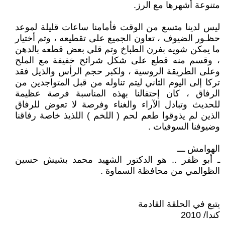
متنوعة أشهرها مع الرز.
ليس لدينا متسع من الوقت فأمامنا ساعات قليلة لموعد
حظـور الضيوف ، تعاون الجميع على تقطيعه ، وتم أختيار
ما يمكن شويه بفرن الطباخ وتم قلي بعض قطعه بالدهن
، وقسم منه قطع على شكل شرائح خفيفة مع الملح
وعلى الطريقة الروسية ، ولكبر حجم الرأس والذيل فقد
تركا إلى اليوم الثاني ليتم تناوله من قبل المتواجدين من
الرفاق ، كان إحتفالنا بهذه المناسبة فرصة عظيمة
للحديث وتبادل الآراء والغناء وفرصة لا تعوض للرفاق
الذين لم يذوقوا طعم لحم ( اللخم ) اللذيذ خاصة رفاقنا
وضيوفنا السوفيات .
الهوامش ـــ
ـ أبو ظفر .. هو الدكتور الشهيد محمد بشيش حسين
الظوالمي من محافظة السماوة .
يتبع في الحلقة القادمة
كندا/ 2010