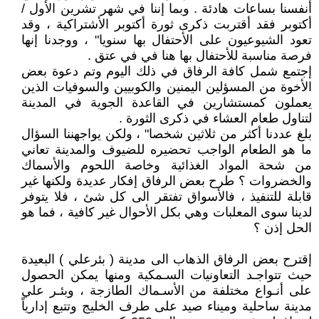
أنفسنا بساعات هادئة . وبما إننا في شهر تشرين الأول /
أكتوبر فقد أقتربت ذكرى ثورة أكتوبر الأشتراكية ، وقد
تعود الشيوعيون على الأحتفال بها سنويا" ، ووجدنا إنها
فرصة مناسبة للأحتفال بها هنا في في عتق .
إجتمع شمل كافة الرفاق في ذلك اليوم وتم دعوة بعض
الأخوة من المسؤلين اليمنين والكوبيين والسوفيات الذين
يعملون كمستشارين في القاعدة الجوية في المدينة
لتناول طعام العشاء في ذكرى الثورة .
بلغ عددنا أكثر من ثلاثين شخصا" ، ولكن يواجهننا السؤال
ما هو الطعام الواجب تحضيره للضيوف والمدينة تعاني
من شحة المواد الغذائية وخاصة اللحوم والأسماك
والخضروات ؟ طرح بعض الرفاق إفكار عديدة ولكنها غير
قابلة للتنفيذ ، فالأسواق تفتقر الى كل شئ ، فلا يتوفر
لدينا سوى المعلبات وهي بكل الأحوال غير كافية ، فما هو
الحل إذن ؟
إقترح بعض الرفاق الذهاب الى مدينة ( بئرعلي ) البعيدة
حيث تتواجـد التعاونيات السـمكية ومنها يمكن الحصول
على أنـواع مختلفة من الأسـماك الطازجة ، وبئـر علي
مدينة ساحلية وميناء صيد على طرف الخليج وتتبع إدارياً