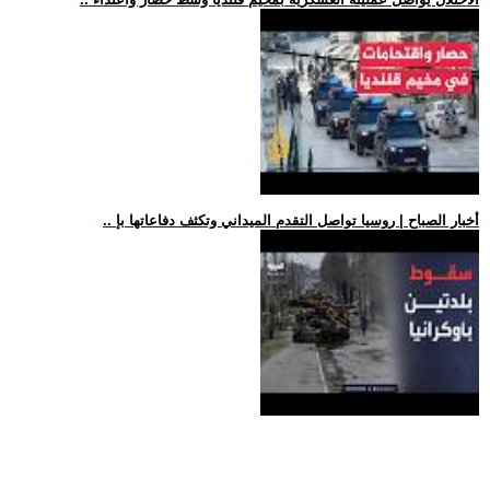
.. أخبار الصباح | روسيا تواصل التقدم الميداني وتكثف دفاعاتها بإ