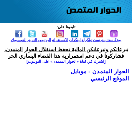
تابعونا على:
بودكاست
بنترست
تيلكرام
لينكدإن
الانستغرام
اليوتيوب
التويتر
الفيسبوك
تبرعاتكم وتبرعاتكن المالية تحفظ استقلال الحوار المتمدن،
فشاركونا في دعم استمرارية هذا الفضاء اليساري الحر
[اشترك في قناة ‫«الحوار المتمدن» على اليوتيوب]
الحوار المتمدن - موبايل
الموقع الرئيسي