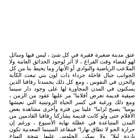
عتق مدينة صغيرة فقيرة في كل شئ ، ليس فيها وسائل
لهو لقضاء وقت الفراغ ، لا أثر لوجود الحدائق العامة ولا
الملاعب الرياضية والنوادي أو الأنهار وما يحيط بنا من كل
الجوانب جبال قاحلة جرداء ذات لون بني تبعث الكآبة
والحزن في النفوس ، ومع كل ذلك يحسدنا رفاقنا الذين
يسكنون في المدن المجاورة لها على وجود دار سينما
صيفية قديمة تعرض أفلاما" مر عليها عقود من الزمن ،
ومع ذلك ورغبة في كسر الحياة الروتينية التي نعيشها
يوميا" يصبح لزاما" علينا بين فترة وأخرى مشاهدة بعض
الأفلام حتى ولو كانت قديمة يشاركنا رفاقنا القادمين من
المدن المتباعدة في عطلة نهاية الأسبوع ، ورغم إن
حرارة الجو لا تطاق نهارا" فمقاعد السينما المعدنية تكون
باردة ليلا" ولا يمكن الجلوس عليها نتيجة المناخ