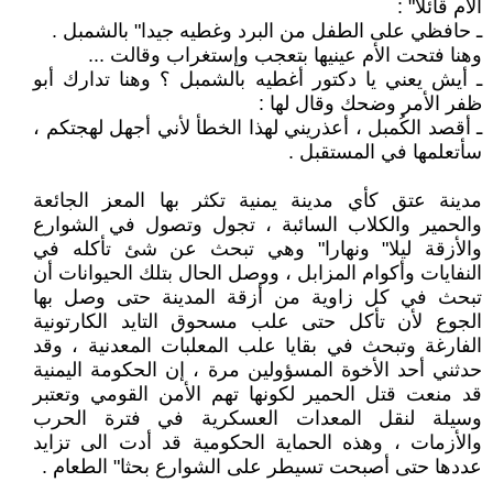
الأم قائلا" :
ـ حافظي على الطفل من البرد وغطيه جيدا" بالشمبل .
وهنا فتحت الأم عينيها بتعجب وإستغراب وقالت ...
ـ أيش يعني يا دكتور أغطيه بالشمبل ؟ وهنا تدارك أبو
ظفر الأمر وضحك وقال لها :
ـ أقصد الكُمبل ، أعذريني لهذا الخطأ لأني أجهل لهجتكم ،
سأتعلمها في المستقبل .
مدينة عتق كأي مدينة يمنية تكثر بها المعز الجائعة
والحمير والكلاب السائبة ، تجول وتصول في الشوارع
والأزقة ليلا" ونهارا" وهي تبحث عن شئ تأكله في
النفايات وأكوام المزابل ، ووصل الحال بتلك الحيوانات أن
تبحث في كل زاوية من أزقة المدينة حتى وصل بها
الجوع لأن تأكل حتى علب مسحوق التايد الكارتونية
الفارغة وتبحث في بقايا علب المعلبات المعدنية ، وقد
حدثني أحد الأخوة المسؤولين مرة ، إن الحكومة اليمنية
قد منعت قتل الحمير لكونها تهم الأمن القومي وتعتبر
وسيلة لنقل المعدات العسكرية في فترة الحرب
والأزمات ، وهذه الحماية الحكومية قد أدت الى تزايد
عددها حتى أصبحت تسيطر على الشوارع بحثا" الطعام .