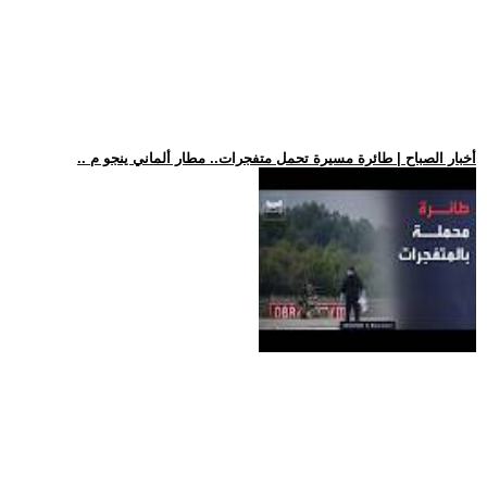
.. أخبار الصباح | طائرة مسيرة تحمل متفجرات.. مطار ألماني ينجو م