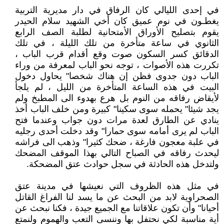
في إحدى الليالي كان الرفاق في دار مديرية التربية
يغطـون في نوم عميق كان أخي الشهيد سلام الحيدر
يقوم بتصليح الأوراق الأمتحانية لطلبة الصف الرابع
الثانوي في ساعة متأخرة من تلك الليلة ، في تلك
الدقائق كسر السكون صوت وقع أقدام قرب الباب ،
تكررت هذه الأصوات ، توجه نحو الباب لمعرفة من وراء
الباب دون جدوى فظن إن هناك شخصا" يحاول دخول
البيت في هذه الساعة المتأخرة من الليل ، لم يلجأ
لأيقاض رفاقه من النوم بل هرع بهدوء الى المطبخ ولم
يجد شيئا" يحمله سوى سكينا" كبيرة ومن خلف الباب أخذ
ينادي عن الطارق لعدة مرات دون جواب وعندما فتح
الباب لم يرى أمامه سوى حمارا" وقد دخلت أحدى رجليه
في علبة معجون فارغة ، ضحك كثيرا" وذهب الى فراشه
ليحدث رفاقه في الصباح التالي بهذا الموقف المضحك
ولتدخل هذه الحادثة في سجل حوادث عتق المضحكة.
في مثل هذه الظروف التي نعيشها في مدينة عتق
الصحراوية لابد من البحث عن ما يسد لنا الفراغ القاتل
أحيانا" وأن تكون علاقاتنا مع الجميع جيدة ، فكنا نبحث عن
أية مناسبة لكي نحتفل بها وننسى التعب والهموم ولنمتع