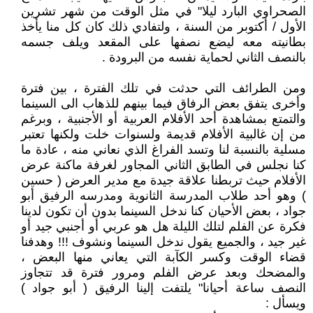
الصحراوي البارد ليلا" في مثل الوقت من شهر تشرين
الأول / أكتوبر من السنة ، ولتفادي ذلك كان كل منا يأخذ
بطانيته معه ليضع نصفها على المقعد ويلف جسمه
بالنصف الثاني لحماية نفسه من البرودة .
ومن الطرائف التي حدثت في تلك الفترة ، بين فترة
وأخرى يتفق بعض الرفاق فيما بينهم للذهاب الى السينما
والتمتع بمشاهدة أحد الأفلام العربية أو الأجنبية ، وبرغم
من إن غالبية الأفلام قديمة ولسنوات خلت ولكنها تعتبر
مسلية بالنسبة لنا وتسد الفراغ الذي نعاني منه ، عادة ما
كنا نجلس في الطابق الثاني المجاور لغرفة ماكنة عرض
الأفلام حيث تربطنا علاقة جيدة مع مدير العرض ( حسين
) وهو أحد طلاب المدرسة الثانوية ومدرسه الرفيق أبو
جواد ، بعض الأحيان كنا ندخل السينما بدون أن تكون لدينا
فكرة عن الفلم لتلك الليلة هل هو عربي أو أجنبي جيد أو
غير جيد ، والجميع يقول ندخل السينما ونشوف !!! وهدفنا
قضاء الوقت وكسر الكآبة التي يعاني منها البعض ،
والمضحك وبعد عرض الفلم ومرور فترة قد تتجاوز
النصف ساعة أحيانا" يلتفت إلينا الرفيق ( أبو جواد )
ويسأل :