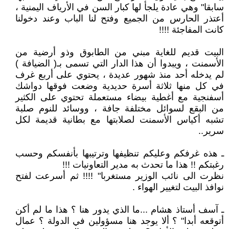
سابقا" وهي عادة يلجأ لها كبار السن في الأرياف اليمنية ،
أعتذر الحارس من الجميع وفتح لنا الباب وعند دخولنا
كانت المفاجئة !!!!
البيت قديم للغاية مبني من الطابوق وذو أرضية من
الأسمنت ، ويبدوا أن هذا الدار التي تسمى بـ( الضيافة )
لم يدخله أحد منذ شهور عديدة ، يحتوي على أربع غرف
في كل منها ثلاثة أسرة حديدية وضعت فوقها دواشك
أسفنجية مع أغطية بيضاء مستعملة تحتوي على الكثير
من البقع لسوائل مختلفة جافة ، ووسائد للنوم صلبة
تشبه أكياس الأسمنت لصلابتها مع بطانية قديمة لكل
سرير..
ـ هذه غرفكم وعليكم تنظيفها وترتيبها بأنفسكم وحسب
رغبتكم !! هذا ما تحدث به مدير التعاونيات !!!
نظرت الى نائب الوزير مستغربا" !!!! ثم أسرعت لفتح
نوافذ البيت لتغيير الهواء .
ـ آسف أستاذ هشام ...ما الذي يدور هنا ؟ هذا ما لم أكن
أتوقعه أبدا" ؟ ألا يوجد هنا مسؤولين في الدولة ؟ عمال