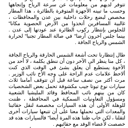
تتوفر لديهم من معلومات عن سرعة الرياح وإتجاهها
وحسب ما تبينه الأجهزة المتوفرة بالطائرة ، هذا المطار
مخصص لبضع رحلات داخلية بين عدن والمحافظات ،
غالبية المسافرين أتخذوا من الأرض الحصوية مكانا"
للجلوس بإنتظار ركوب الطائرة عند عودتها إلى عدن .
بينما جلس آخرون أرضا" في صالة المطار تجنبا" لحرارة
الشمس والرياح الجافة .
طال إنتظارنا تحت أشعة الشمس الحارقة والرياح الجافة
، كل منا ينظر الى الآخر دون أن ننطق بكلمة ، لا أحد من
الأخوة يستطيع أن يعلق بشئ في الوقت الذي كنت
ألاحظ علامات عدم الراحة على وجه الأخ نائب الوزير .
مرت أكثر من نصف ساعة قبل أن تتوقف أمامنا ثلاث
سيارات نوع تيوتا جيب مكشوفة تحمل بعض الشخصيات
كان من بينهم نائب المحافظ وقائد المليشيا الشعبية
ومسؤول التعاونيات السمكية في المحافظة ، ظننت
للوهلة الأولى أن هذه السيارات مخصصة لنقل حقائبنا
والمعدات التي نحملها معنا على أن تتبعها سيارات أخرى
لتقلنا ، لكن خاب ظننا هذه المرة أيضا" فالسيارات هذه قد
خصصت لأعضاء الوفد مع حقائبهم .