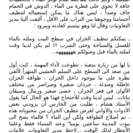
جافة لا تحوي على قطرة من الماء ، الدوش في الحمام
جاف وصدأ ، ليس هناك ما يمكن إستعماله لتنظيف
أجسامنا ووجوهنا من التراب على الأقل ، ألتفت ألينا مدير
التعاونيات وقال لنا وهو يبتسم كعادته وببرود :
ـ يمكنكم تنظيف الخزان في سطح البيت وملئه بالماء
للغسل والسباحة وحتى الشرب !!! لم يكن لدينا وقت
لملئه بالماء قبل وصولكم هههههههه...
يا لها من زيارة متعبة ، تطوعت لأداء المهمة ، كنت أول
من صعد الى السطح على السلم الخشبي المتهرأ لألقي
نظرة على ما موجود داخل الخزان ، طوافة الخزان
عاطلة وصدئة ، جرذان صغيرة وصراصر من مختلف
الألوان في قعر الخزان ، حصى صغير ورمال وسيقان
نباتات . ليس لدينا وقت للأحتجاج فهذا هو الحال كما يقول
الأستاذ هشام ، طلبت من الحارس أن يزودني بعض
الأدوات والأواني لغرض تنظيف الخزان من محتوياته هذه
، تم أصلاح الطوافة ولكن أين الماء ؟ فالماء يضخ الى
بيوت المدينة ساعتين يوميا" وعند المساء فقط وعلينا
الأنتظار لذلك الوقت ...لاحظ مدير التعاونيات علامات