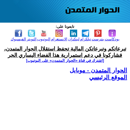
تابعونا على:
بودكاست
بنترست
تيلكرام
لينكدإن
الانستغرام
اليوتيوب
التويتر
الفيسبوك
تبرعاتكم وتبرعاتكن المالية تحفظ استقلال الحوار المتمدن،
فشاركونا في دعم استمرارية هذا الفضاء اليساري الحر
[اشترك في قناة ‫«الحوار المتمدن» على اليوتيوب]
الحوار المتمدن - موبايل
الموقع الرئيسي