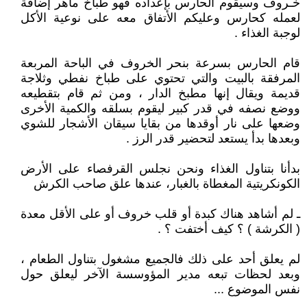
خـروف وسيقوم الحارس بإعداده فهو طباخ ماهر إضافة
لعمله كحارس وعليكم الأتفاق معه على نوعية الأكل
لوجبة الغذاء .
قام الحارس بسرعة بنحر الخروف في الباحة المربعة
المرفقة بالبيت والتي تحتوي على طباخ نفطي وثلاجة
قديمة ويقال إنها مطبخ الدار ، ومن ثم قام بتقطيعه
ووضع نصفه في قدر كبير ليقوم بسلقه والكمية الأخرى
وضعها على نار أوقدها من بقايا سيقان الأشجار للشوي
وبعدها بدأ يستعد لتحضير قدر الرز .
بدأنا بتناول الغذاء ونحن نجلس القرفصاء على الأرض
الكونكريتية المغطاة بالغبار، عندها علق صاحب الكرش
ـ لم أشاهد هناك كبدة أو قلب خروف أو على الأقل معدة
( الكرشة ) ؟ كيف أختفت ؟ .
لم يعلق أحد على ذلك فالجميع مشغول بتناول الطعام ،
وبعد لحظات تبعه مدير المؤوسسة الآخر ليعلق حول
نفس الموضوع ...