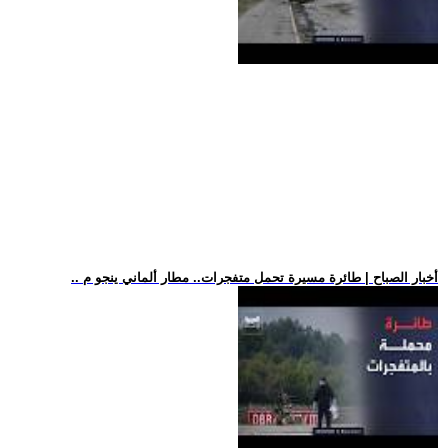
.. أخبار الصباح | طائرة مسيرة تحمل متفجرات.. مطار ألماني ينجو م