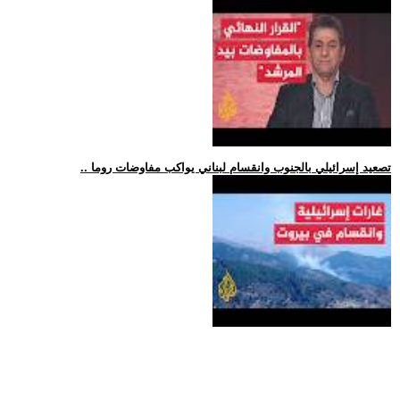
.. تصعيد إسرائيلي بالجنوب وانقسام لبناني يواكب مفاوضات روما