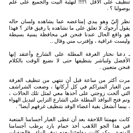
تنظيف على الأقل ؟!!!! لتهئية البيت والجميع على علم
بوصولنا ؟ .
نظر إليّ وهو يبدي إمتاعضه عما يشاهده ولسان حاله
يقول أرجوك لا تعلق على ما نشاهده يا رفيق فائز ؟ فهذا
هو واقع الحال عندنا فنحن في محافظة يمنية بسيطة
وليست عراقية ، وإقترب مني وقال ..
ـ دعنا نختار الغرفة المطلة على الشارع وأعتقد إنها
الأفضل ولنباشر بتنظيفها حتى لا نضيع الوقت بالكلام
فنحن متعبين .
مرت أكثر من ساعة قبل أن ننتهي من تنظيف الغرفة
من الغبار المتراكم في كل أركانها ، وضعت الشراشف
التي ألحت زوجتي على أخذها معي لمثل تلك الحالات ،
وتم فتح النوافذ المطلة على الشارع الترابي لتبديل الهواء
، بينما أنشغل بقية أعضاء الوفد بتنظيف غرفهم أيضا" .
كانت مهمتنا اللاحقة بعد أن غطى الغبار أجسامنا المتعبة
في هذا الجو اللاهب أخذ حمام بارد يرطب أجسامنا
المتعبة ، وكم كانت مفاجئتنا بعدم توفر الماء ، فالحنفيات