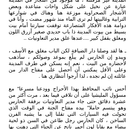
المدينة غير مزفلتة ، ما موجود من أشجار في المدينة
عبارة عن نخيل على شكل واحات متباعدة وبعض
الأشجار الصحراوية موزعة هنا وهناك في شوارعها
الترابية وغالبيتها لم ترى الماء منذ شهور مضت ، وأنا في
دوامة هذه الأفكار المتصارعة توقفت سيارتنا أمام بيت
بسيط من بيوت المدينة ذا باب حديدي صغير أزرق اللون
ومغلق بقفل كبير ....عندها علق مدير التعاونيات ..
ـ ها لقد وصلنا دار الضيافة لكن الباب مغلق مع الأسف ،
ويبدو إن الحارس لم يبلّغ بموعد وصولكم ، سأذهب
لأحضاره من البيت ، نعم إنه يسكن في طرف المدينة
وعلى الأقل يمكنني أن أحصل على مفتاح الدار من
عائلته إن لم نجده ، لذا أرجوا أنتظاري هنا .
أحس نائب المحافظ بهذا الأحراج وودعنا مسرعا" مع
مسؤول المليشيا على أن نلاقي فيما بعد ، مرت أكثر من
عشرة دقائق حتى جاء مدير التعاونيات برفقة الحارس
وهو يبتسم حاملا" بيده مفتاح الجنة في الوقت الذي
تحولت فيه السيارات التي تقلنا إلى ما يشبه الفرن
الساخن ، كان الحارس رجل طاعن في السن ذو لحية
بيضاء مع بقايا لون أحمر ناتح عن الحناء التي دهنت بها