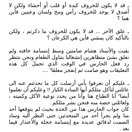
ـ قد لا يكون للخروف كبدة أو قلب أو أحشاء ولكن لا
أصدق لا يوجد للخروف رأس ومخ ولسان وعينين فأين
هما ؟
ـ علق الآخر ... قد لا يكون للخروف ما ذكرتم ، ولكن
بالتأكيد كان يمشي فأين هي الكرعان ؟
بقيت والأستاذ هشام صامتين وسط إبتسامة خافته ولم
نعلق بشئ متظاهرين إنشغالنا بتناول الطعام ونحن ننتظر
رد فعل الحارس في الوقت الذي تحملَ كل هذه
التعليقات وهو صامت ثم إنفجر معلقا" ....
ـ عليكم أن تعرفوا بأني أرسلت كل ما تحدثتم عنه الى
عائلتي لتأكل مثلكم أيها السادة الكبار !! وعليكم أن تعلموا
أيضا" أنا الطباخ هنا وأنا من يحدد نوعية الأكل وكميته ،
ولعائلتي حصة منه فنحن بشر مثلكم .
كان جواب الحارس هذا من الحدة بحيث لم يتوقعها أحد
منا ولم يجرأ أحد من المتحدثين حتى النظر أليه وساد
الصمت لدقائق عديدة مع إبتسامة خجلة والأعتذار فيما
بعد .