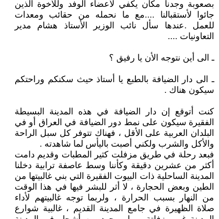
بصعوبة وجدنا مكان يكفي لأعضاء الوفد وللأخوة الذين
جائوا لأستقبالنا ....مع ما نحمله من حقائب ومعدات
للعمل .عندها سأل نائب الوزير الأستاذ هشام مدير
التعاونيات ....
ـ الى أين نتوجه الأن يا رفيق ؟
ـ الى دار الضيافة بالطبع يا أستاذ حيث سكنكم وراحتكم
سيكون هناك .
كنت أتوقع إن دار الضيافة في هذه المدينة البسيطة
الفقيرة سيكون على نمط دور الضيافة في العراق أو في
البلدان العربية على الأقل ، فهناك تتوفر كل سبل الراحة
والأكل والشرب ولكني أصبت باليأس لما شاهدته .
فبعد رحلة في طريق مزفلت كثير المطبات وقديم دامت
أكثر من عشرين دقيقة وكأننا وسط عاصفة ترابية دخلنا
المدينة الساحلية ذات البيوت الفقيرة التي بني غالبيتها من
الطين وبعض الحجارة ، لا أثر للبشر فيها في هذا الوقت
من النهار بسبب الحرارة ، ولربما توجه غالبيتهم لأداء
صلاة الظهيرة في جامع المدينة القديم ، غالبية شوارع