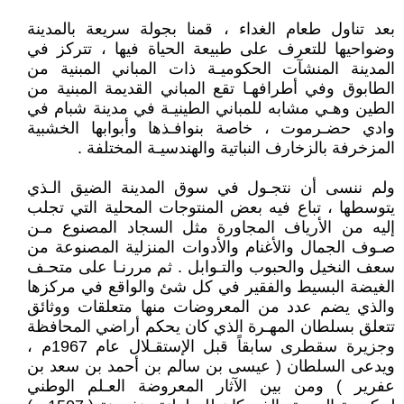
بعد تناول طعام الغداء ، قمنا بجولة سريعة بالمدينة
وضواحيها للتعرف على طبيعة الحياة فيها ، تتركز في
المدينة المنشآت الحكوميـة ذات المباني المبنية من
الطابوق وفي أطرافهـا تقع المباني القديمة المبنية من
الطين وهـي مشابه للمباني الطينيـة في مدينة شبام في
وادي حضـرموت ، خاصة بنوافـذها وأبوابها الخشبية
المزخرفة بالزخارف النباتية والهندسيـة المختلفة .
ولم ننسى أن نتجـول في سوق المدينة الضيق الـذي
يتوسطها ، تباع فيه بعض المنتوجات المحلية التي تجلب
إليه من الأرياف المجاورة مثل السجاد المصنوع مـن
صـوف الجمال والأغنام والأدوات المنزلية المصنوعة من
سعف النخيل والحبوب والتـوابل . ثم مررنـا على متحـف
الغيضة البسيط والفقير في كل شئ والواقع في مركزها
والذي يضم عدد من المعروضات منها متعلقات ووثائق
تتعلق بسلطان المهـرة الذي كان يحكم أراضي المحافظة
وجزيرة سقطرى سابقاً قبل الإستقـلال عام 1967م ،
ويدعى السلطان ( عيسى بن سالم بن أحمد بن سعد بن
عفرير ) ومن بين الآثار المعروضة العـلم الوطني