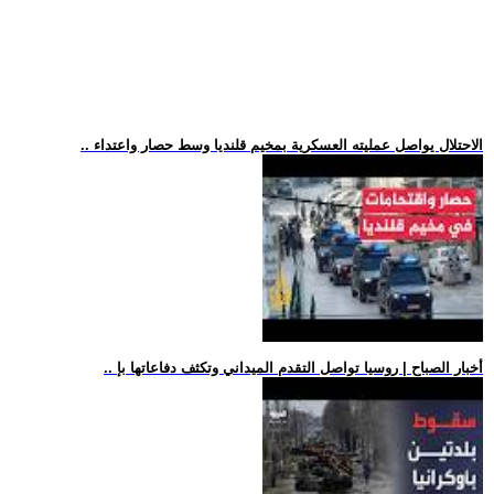
.. الاحتلال يواصل عمليته العسكرية بمخيم قلنديا وسط حصار واعتداء
.. أخبار الصباح | روسيا تواصل التقدم الميداني وتكثف دفاعاتها بإ