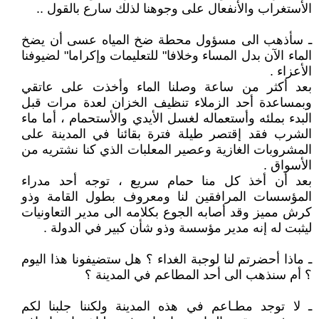
الأستغراب والأنفعال على وجوهنا لذلك سارع بالقول ..
ـ سأذهب الى مسؤول محطة ضخ المياه عسى أن يضخ
الماء الآن بدل المساء وخلافا" للتعليمات وإكراما" لضيوفنا
الأعزاء .
بعد أكثر من ساعة وصلنا الماء وأخذت على عاتقي
وبمساعدة أحد الزملاء تنظيف الخزان لعدة مرات قبل
البدء بملئه وأستعماله لغسل الأيدي والأستحمام ، أما ماء
الشرب فقد إقتصر طيلة فترة بقائنا في المدينة على
المشروبات الغازية وعصير المعلبات الذي كنا نشتريه من
الأسواق .
بعد أن أخذ كل منا حمام سريع ، توجه أحد مدراء
المؤسسات المرافقين لنا ومعروف بطول القامة وذو
كرش مميز وقد أصابه الجوع بكلامه الى مدير التعاونيات
ليثبت له إنه مدير مؤسسة وذو شأن كبير في الدولة .
ـ ماذا أحضرتم لنا لوجبة الغداء ؟ هل ستضيفونا هذا اليوم
؟ أم سنذهب الى أحد المطاعم في المدينة ؟
ـ لا توجد مطـاعم في هذه المدينة ولكننا جلبنا لكم