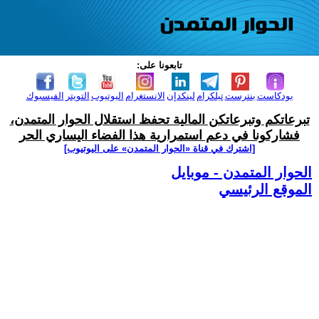
تابعونا على:
بودكاست
بنترست
تيلكرام
لينكدإن
الانستغرام
اليوتيوب
التويتر
الفيسبوك
تبرعاتكم وتبرعاتكن المالية تحفظ استقلال الحوار المتمدن،
فشاركونا في دعم استمرارية هذا الفضاء اليساري الحر
[اشترك في قناة ‫«الحوار المتمدن» على اليوتيوب]
الحوار المتمدن - موبايل
الموقع الرئيسي