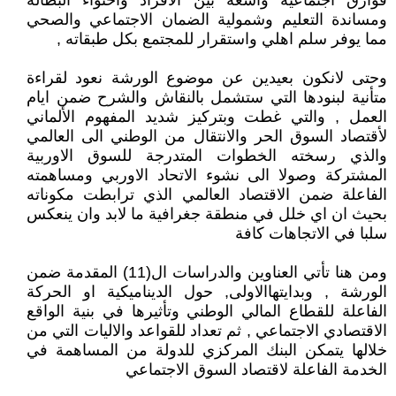
فوارق اجتماعية واسعة بين الافراد واحتواء البطالة
ومساندة التعليم وشمولية الضمان الاجتماعي والصحي
مما يوفر سلم اهلي واستقرار للمجتمع بكل طبقاته ,
وحتى لانكون بعيدين عن موضوع الورشة نعود لقراءة
متأنية لبنودها التي ستشمل بالنقاش والشرح ضمن ايام
العمل , والتي غطت وبتركيز شديد المفهوم الألماني
لأقتصاد السوق الحر والانتقال من الوطني الى العالمي
والذي رسخته الخطوات المتدرجة للسوق الاوربية
المشتركة وصولا الى نشوء الاتحاد الاوربي ومساهمته
الفاعلة ضمن الاقتصاد العالمي الذي ترابطت مكوناته
بحيث ان اي خلل في منطقة جغرافية ما لابد وان ينعكس
سلبا في الاتجاهات كافة
ومن هنا تأتي العناوين والدراسات ال(11) المقدمة ضمن
الورشة , وبدايتهاالاولى, حول الديناميكية او الحركة
الفاعلة للقطاع المالي الوطني وتأثيرها في بنية الواقع
الاقتصادي الاجتماعي , ثم تعداد للقواعد والاليات التي من
خلالها يتمكن البنك المركزي للدولة من المساهمة في
الخدمة الفاعلة لاقتصاد السوق الاجتماعي