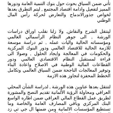
تأتي ضمن السياق بحوث حول بنوك التنمية العامة ودورها
المميز لتفعيل وادامة اقتصاد المجتمع , ليتم التطرق بعدها
لخواص جذورالاندماج والتعارض لحركة رأس المال
الوطني
لينتقل الشرح والنقاش, ولا زلنا نقلب اوراق دراسات
الورشة , الى جوهر النظام الرأسمالي العالمي
ومؤسساته الحالية واليات عمله , ثم دراسة موسعة
للازمة الحالية للاقتصاد العالمي ودور البنوك المركزية
والحكومات في المعالجة وايجاد الحلول , وصولا الى
قراءة لمستقبل النظام الاقتصادي العالمي ودور
القطاعات المالية الوطنية في الاصلاح واعادة البناء
وتوفير المعالجات الناجحة ضمن السياق العالمي وتكامل
الخطط المحفزة لتجاوز هذه الازمة
لتنتقل بعدها عناوين هذه الورشة , لدراسة الشأن المحلي
العراقي ومحاولة الرؤية الألمانية تقديم النصح والمشورة
لطريق عمل القطاع المالي العراقي ضمن اطاره الواسع
البنك المركزي وباقي المصارف العامة والخاصة وما
تستطيع المؤسسات الالمانية ومن ضمنها ال جي تي زد