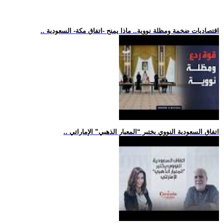
.. اقتصاديات ضخمة ومظلة نووية.. ماذا يمنح -اتفاق مكة- السعودية
.. اتفاق السعودية النووي يختبر “المعيار الذهبي” الإماراتي