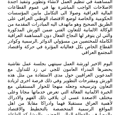
المساهمة في تنظيم العمل لأنشاء وتطوير وتنفيذ اجندة
الاصلاحات الواجب المباشرة بها في عموم القطاعات
المالية العراقية وصولا الى التكامل مابين المؤسسات
الحكومية والخاصة لوضع الاقتصاد الوطني العراقي على
الطريق الصحيح وهو ماتهدف اليه المبادرات المقدمة من
الوكالة الالمانية للتعاون الفني ضمن الورش المذكورة
والتي لن يتوفر لها النجاح الفعال دون المساهمة العراقية
الكاملة للمختصين من مسؤولي الدوائر ,الرسمية وكوادر
القطاع الخاص بكل فعالياته المؤثرة في حركة واقتصاد
المجتمع العراقي
اليوم الاخير لورشة العمل سينتهي بجلسة عمل نقاشية
يحضرها المدراء العامون للجي تي زد للتداول مع
المدعوين العراقيين حول مدى الاستفادة من مثل هذه
الورش ومقترحات التطوير وفي ذلك فرصة اخرى لزيادة
التعاون وترسيخه وجعله منهجا للحوار المستقبلي مع
الخبرة الالمانية الفعالة التي تعرض خدماتها مجانا وعلى
مختلف الاصعدة عسى ان يلاقي ذلك الفهم والادراك
لأهمية العراق مستقبلا فهما وادراكا مقابلا من اهل
المواقع الرسمية المتخصصة بالتخطيط والاقتصاد
والمصارف والقطاع المالي للحضور والمشاركة الفاعلة