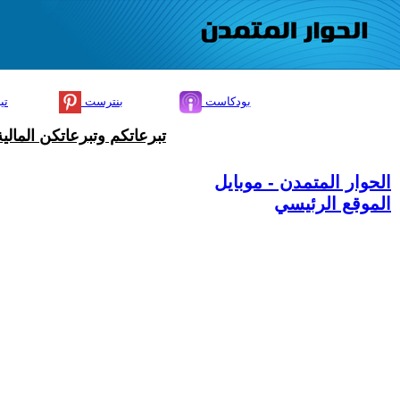
بودكاست
بنترست
تي
تبرعاتكم وتبرعاتكن المال
الحوار المتمدن - موبايل
الموقع الرئيسي