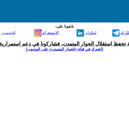
تابعونا على:
لكرام
لينكدإن
الانستغرام
اليوتيوب
ية تحفظ استقلال الحوار المتمدن، فشاركونا في دعم استمرارية 
[اشترك في قناة ‫«الحوار المتمدن» على اليوتيوب]