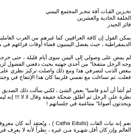
تخـزين القـات آفة تنخـر المجتمع اليمني
الحلقة الحادية والعشرين
فائز الحيدر
يمكن القول إن كافة العراقيين كما غيرهم من العرب العاملي
الديمقراطية ، حيث يفضل اليمنيون قضاء أوقات فراغهم في مض
لم يمض على وصولي إلى اليمن سوى أيام قليلة ، حتى خرجت م
وجه الرجل منتفخا" من أحدى جهتيه بحيث دفعني الفضول لزياد
ببعض الذنب لتصرفي هذا ومع ذلك واصلت تركيز نظري على هذا
فعلت. ثم تساءلت مع نفسي فلربما كان هذا الإنتفاخ في وجنت
لم أشأ أن أبدو قاسيا" بعض الشئ ، لكني سألت ذلك الصديق ا
نظرة على الرجل ثم أطلق ضحكة خفيفة وقال لا لا !!! إنه لي
ويحدثون أصواتا" متناغمة في جلساتهم !
نعم إنه نبات القات (tha Edulis
العالم وإن كان أقل شهـرة مـن غيره ، نظراً لأنه لا يعرف ف