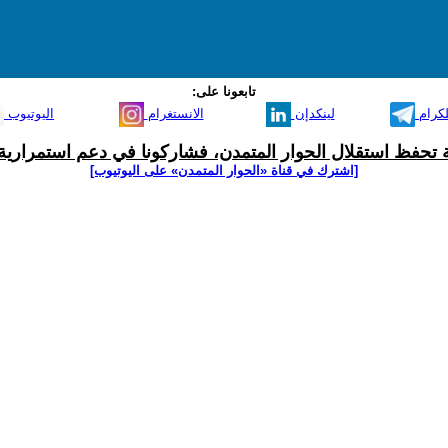
تابعونا على:
لكرام
لينكدإن
الانستغرام
اليوتيوب
ية تحفظ استقلال الحوار المتمدن، فشاركونا في دعم استمرارية 
[اشترك في قناة ‫«الحوار المتمدن» على اليوتيوب]