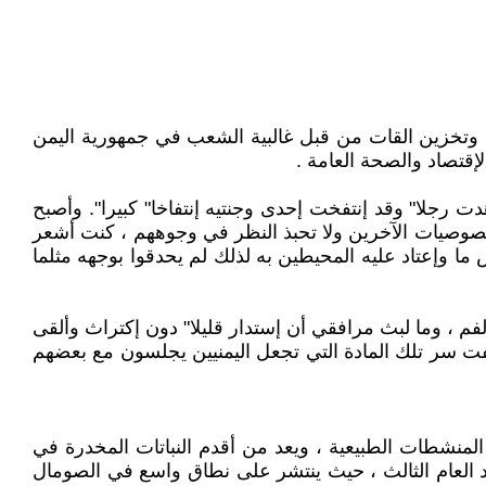
غ وتخزين القات من قبل غالبية الشعب في جمهورية اليمن
قتصاد والصحة العامة .
جلا" وقد إنتفخت إحدى وجنتيه إنتفاخا" كبيرا". وأصبح
خصوصيات الآخرين ولا تحبذ النظر في وجوههم ، كنت أشعر
 وإعتاد عليه المحيطين به لذلك لم يحدقوا بوجهه مثلما
م ، وما لبث مرافقي أن إستدار قليلا" دون إكتراث وألقى
فت سر تلك المادة التي تجعل اليمنيين يجلسون مع بعضهم
باتاً من فصيلة المنشطات الطبيعية ، ويعد من أقدم النباتات المخدرة في
اد العام الثالث ، حيث ينتشر على نطاق واسع في الصومال