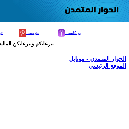
بودكاست
بنترست
تي
تبرعاتكم وتبرعاتكن المال
الحوار المتمدن - موبايل
الموقع الرئيسي