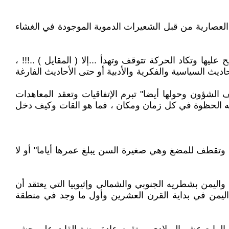
لعصارية من قبل الشعيرات الدموية الموجودة في الغشاء
ها وتكاد الحركة تتوقف وتهدأ ...إلا ( المقايل ) ..!!! ،
يث السياسية والفكرية والأدبية أو حتى الأحاديث الفارغة
الشؤون وحولها أيضا" تبرم الإتفاقيات وتعقد المعاهدات
 ، له الحظوة في كل زمان ومكان ، فما هو القات وكيف دخل
ر بني ، ذات أوراق بيضاوية مدببة ، وتقطف للمضغ وهي صغيرة السن يبلغ عمرها أياما" أو لا
ينيا وملاوي وجنوب أفريقيا واليمن بشطريه الجنوبي والشمالي وإثيوبيا التي يعتقد أن
ى بعض المؤرخين أن القات إنتشر في اليمن في بداية القرن العشرين وأول ما وجد في منطقة