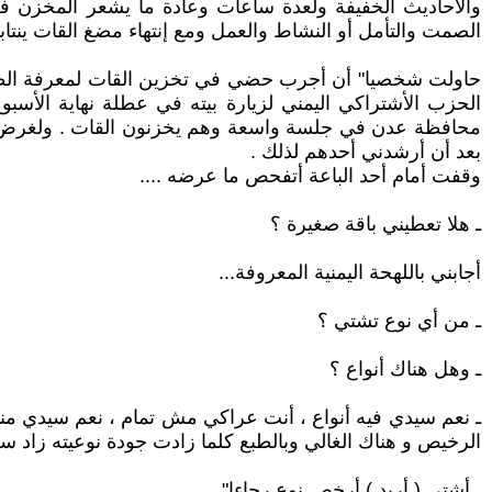
والأحاديث الخفيفة ولعدة ساعات وعادة ما يشعر المخزن في
الصمت والتأمل أو النشاط والعمل ومع إنتهاء مضغ القات ينتاب
حاولت شخصيا" أن أجرب حضي في تخزين القات لمعرفة الظرو
الحزب الأشتراكي اليمني لزيارة بيته في عطلة نهاية الأس
محافظة عدن في جلسة واسعة وهم يخزنون القات . ولغرض ال
بعد أن أرشدني أحدهم لذلك .
وقفت أمام أحد الباعة أتفحص ما عرضه ....
ـ هلا تعطيني باقة صغيرة ؟
أجابني باللهحة اليمنية المعروفة...
ـ من أي نوع تشتي ؟
ـ وهل هناك أنواع ؟
ـ نعم سيدي فيه أنواع ، أنت عراكي مش تمام ، نعم سيدي منها 
الرخيص و هناك الغالي وبالطبع كلما زادت جودة نوعيته زاد سعره 
ـ أشتي ( أريد ) أرخص نوع رجاءا" .