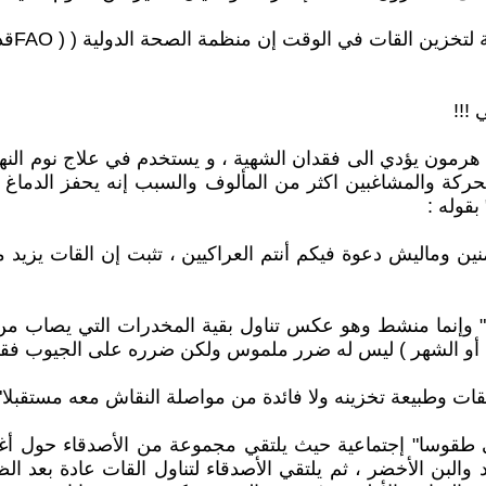
 !!!
هرمون يؤدي الى فقدان الشهية ، و يستخدم في علاج نوم النهار 
الحركة والمشاغبين اكثر من المألوف والسبب إنه يحفز الدماغ
بقوله :
نين وماليش دعوة فيكم أنتم العراكيين ، تثبت إن القات يزيد
وإنما منشط وهو عكس تناول بقية المخدرات التي يصاب من يتناو
ع أو الشهر ) ليس له ضرر ملموس ولكن ضرره على الجيوب فق
قات وطبيعة تخزينه ولا فائدة من مواصلة النقاش معه مستقبلا"
 طقوسا" إجتماعية حيث يلتقي مجموعة من الأصدقاء حول أغ
رد والبن الأخضر ، ثم يلتقي الأصدقاء لتناول القات عادة بعد ا