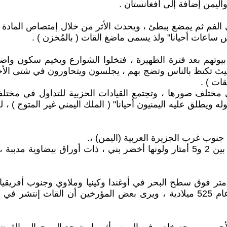
ا واليمن إضافة إلى أفغانستان .
فم ثم يمضغ ببطئ ، ويحدث الأثر من خلال إمتصاص المادة ا
ساعات أحيانا" ولذ يسمى ماضغ القات ( بالمُخزن ) .
وتهم بعد فترة الظهيرة ، فتخلوا الشوارع ويخيم سكون واضح علي
حيث تكتظ بالناس وتضج بهم ، يجلسون ويتحاورون في شتى الأحاد
قات ) .
 مختلف صورها ، وتجتمع القيادات الحزبية للتداول في مختلف 
له ويطلق عليه اليمنيون أحيانا" ( الملك اليمني غير المتوج )
 جنوب غرب الجزيرة العربية (اليمن) ،.
وهو نبات على شكل شجيرات دائمة الخضرة ، يتراوح طولها بين 2 و5 أمتار ولونها أخض
زرع القات في المناطق الجبلية التي يزيد إرتفاعها عن 600 متر فوق سطح البحر في أوغندا وك
النبات إنتقل منها إلى اليمن أثناء فترة حكم الأحباش لليمن عام 525 ميلادية ، وير