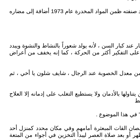
تحدثت مرة مع أحد زملائي في العمل عن الأسباب التي تدفعة لتخزين القات في الوقت إن منظمة الصحة الدولية ( ( FAOقد صنفته ظمن المواد المخدرة عام 1973 أضافة إلى مضاره
عند كبار السن ، لأنه يولد شعوراً بالنشاط والنشوة ويبدد
 على التفكير أكثر من الحركة ، كما إنه يخفف من أعراض
 من معدل الخصوبة عند الرجال ، شايف شلون يا أخي ، ثم
لها بالأدمان ولا يستطيع التغلب على إدمانه إلا العلاج
ط
 في هذا الموضوع .
صان القات المبعثرة أمامهم وفي مكان محدد كمنزل أحد
لظهر أو بعد صلاة العصر ليبدأ التخزين في أجواء من المتعة