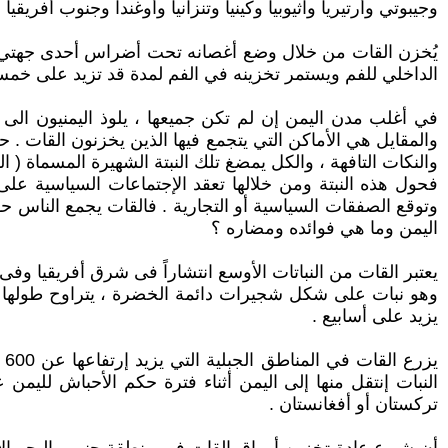
وجيبوتي وأرتيريا واثيوبيا وكينيا وتنزانيا وأوغندا وجنوب أفريقي
يُخزن القات من خلال وضع أغصانه تحت أضراس أحدى جهتي ال
الداخلي للفم ويستمر تخزينه في الفم لمدة قد تزيد على خمس 
في أغلب مدن اليمن إن لم تكن جميعها ، يلوذ اليمنيون الى بي
والمقايل هي الأماكن التي يتجمع فيها الذين يخزنون القات . 
والنكات التافهة ، والكل يمضغ تلك النبتة الشهيرة المسماة ( ال
فحول هذه النبتة ومن خلالها تعقد الإجتماعات السياسية على
وتوقع الصفقات السياسية أو التجارية . فالقات يجمع الناس حو
اليمن وما هي فوائده ومضاره ؟
يعتبر القات من النباتات الأوسع انتشاراً فى شرق أفريقيا وفى
يزيد على أسابيع .
ي
تركستان أو أفغانستان .