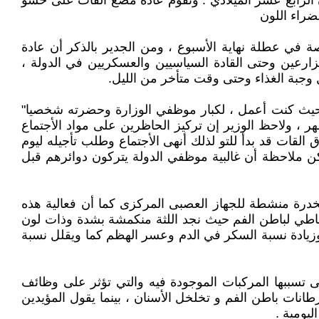
 الرابع عشر الميلادي . وتقوم عادة مضغ القات على حشو
ضراء اللون
والى 75% من اليمنيين البالغين لمدة تتراوح ما بين 4-7 ساعات يومياً وخاصة في عطلة نهاية الأسبوع ، ومن الجدير بالذكر أن عادة
ارعين وحتى القادة السياسيين والعسكريين في الدولة ،
ل وجبة الغذاء وحتى وقت متأخر من الليل.
رة حيث كنت أعمل ، لكبار موظفي الوزارة وحضرته شخصيا"
 ، ولاحظ الوزير إن تركيز الحاظرين على مواد الأجتماع
لقات قد بدأ للتو لذلك أنهى الأجتماع وطلب تأجيله ليوم
ن ملاحظة أن غالبية موظفي الدولة يتركون دوائرهم قبل
لى مادة كيميائية تسمى ( كاثين cathine ) وهى عبارة عن مادة مخدرة منشطة للجهاز العصبى المركزى كما أن فعالية هذه
لمخاطي لباطن الفم حيث نجد اللثة منكمشة بشدة وذات لون
وزيادة نسبة السكر في الدم وعسر الهظم كما ويقلل نسبة
تى تسببها المركبات الموجودة فيه والتي تؤثر على وظائف
انات باطن الفم و تخلخل الأسنان ، بينما يقول المؤيدين
ليومية .