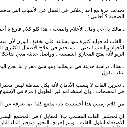
الصحية ؟ أجابني :
ـ مالك يا أخي ومال الأعلام والصحة ، هذا كلو كلام فارغ يا أخي
ـ القات له فوايد كثيرة منها يساعد على تخفيف الوزن لأن فيه 
الأجهاد والتعب البدني ، يستخدم في علاج الأطفال الكثيري 
الربو لأنه يفتح المجاري التنفسية ، وواصل حديثه معي ضاحكا" 
ـ هناك دراسة حديثة في بريطانيا وهو شئ مفرح لنا نحن اليم
عقب يقول ...
ـ تخزين القات لا يسبب الأدمان لأنه بكل بساطة ليس مخدرا" 
في المصحات ، وإن استخدامه غير الطويل ( مرة في الإسبو
من كلام زميلي هذا أحسست بأنه مقتنع كليا" بما يعرفه عن ال
إن لمجلس القات المسمى ب( المقايل ) في المجتمع اليمني
الأصدقاء لتناول القات ، ويتم إحراق البخور وتوفير الماء البا