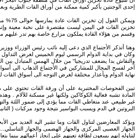
أن شيوع عادة تخزين أوراق القات في منطقة جنوب البحر الأح
إحدى الوجنتين بأكبر كمية ممكنة من أوراق القات الطرية وب
تخزين القات في اليمن ليست مقتصرة على نخبة معينة وإنما 
وقسم من هؤلاء القادة يملكون مزارع خاصة بهم تدر عليهم موارد
وهنا أتذكر الأجتماع الذي دعى إليه نائب رئيس الوزراء وو
وكان في بداية الدوام الرسمي ليوم الخميس لغرض التداول في
والنقاش بدا يضعف تدريجيا" من خلال الهمس المتبادل بين الح
آخر لفسح المجال للمشاركين في الأجتماع الذهاب الى أسواق
نهاية الدوام وبأعذار مختلفة لغرض التوجه الى أسواق القات ل
المادة تشبه فعالية الكوكاكين ولكنها غير مسكنة للآلام . و
غير طبيعي عند متعاطي القات مما يؤدي إلى ضمور اللثة والت
البروتين في الدم ويسبب البواسير نتيجة وجود مركبات ( التانين
ويؤكد المعارضين لتناول القات وما تشير اليه العديد من ال
الجهاز العصبى المركزى والجهاز الهضمى والجهاز التناسلي… 
لتناوله إنهم يسعون لطاقة تعينهم على إنجاز أعمالهم بينما يتع