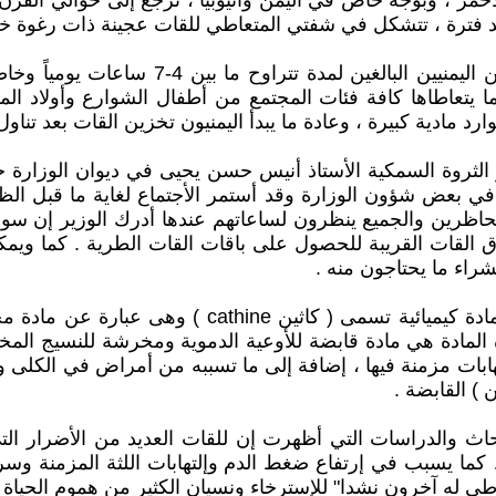
مر ، وبوجه خاص في اليمن وأثيوبيا ، ترجع إلى حوالي القرن
عد فترة ، تتشكل في شفتي المتعاطي للقات عجينة ذات رغوة خ
ويمكن القول إن تخزين القات عادة يمارسها ح
يتعاطاها كافة فئات المجتمع من أطفال الشوارع وأولاد المز
 مادية كبيرة ، وعادة ما يبدأ اليمنيون تخزين القات بعد تناو
زير الثروة السمكية الأستاذ أنيس حسن يحيى في ديوان الوزا
 بعض شؤون الوزارة وقد أستمر الأجتماع لغاية ما قبل الظهر
اظرين والجميع ينظرون لساعاتهم عندها أدرك الوزير إن سوق ا
 القات القريبة للحصول على باقات القات الطرية . كما ويمك
شراء ما يحتاجون منه .
تبين الفحوصات المختبرية على أن ورقة القات تحتوي ع
هذه المادة هي مادة قابضة للأوعية الدموية ومخرشة للنسيج ا
هابات مزمنة فيها ، إضافة إلى ما تسببه من أمراض في الكلى 
 ) القابضة .
أبحاث والدراسات التي أظهرت إن للقات العديد من الأضرار ال
كما يسبب في إرتفاع ضغط الدم وإلتهابات اللثة المزمنة وسرط
اطى له آخرون نشدا" للإسترخاء ونسيان الكثير من هموم الحياة ا