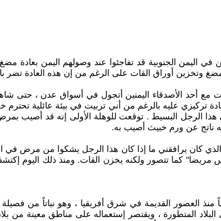
ن في اليمن الجنوبية قد تفاجئوا عند وصولهم اليمن بعادة مض
غ وتخزين أوراق القات على الرغم من إن هذه العادة تضر بالإ
ع أحد الأصدقاء اليمنين أتجول في أسواق عدن ، حتى شاهدت ر
ة تركيزي عليه بالرغم من أني تربيت في بيئة عائلية تحترم 
 الرجل البسيط . توقعت للوهلة الأولى إنه قد أصيب بمرض ما
ه ناتج عن ورم خبيث أصيب به.
لذي كان يرافقني ما إذا كان هذا الرجل يشكوا من مرض في الف
س مريضا" كما تتصور ولكنه يخزن القات. ومنذ ذلك اليوم إكتش
Ca ) ، ويُعتقد أنه كان معروفاً منذ العصور القديمة في شرق أفريقيا ، وهو ن
ي البلاد المتطورة ، ويقتصر إستعماله على مناطق معينة من بل