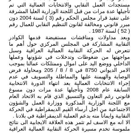
مستجدات العمل النقابي والانتخابات العمالية التي تم
تأجيلها عدة مرات من قبل اللجنة الوزارية العليا المشرفة
على تنفيذ قرار مجلس الحكم رقم (3 ) لسنة 2004 دون
مبرر قانوني ومخالفة لقانون التنظيم النقابي للعمال رقم
( 52 ) لسنة 1987 .
وبعد مداولات ومناقشات مستفيضة قدمها الكوادر
النقابية المشاركة في المجلس المركزي حول أهم ما
تتعرض له الحركة النقابية العمالية العراقية وسبل
مواجهتها من ضغوطات وتدخلات في شؤونها وعملها
الداخلي ووضع اليد على اموال وممتلكات عمالنا بموجب
الامر الديواني 8750 في 8 / 8 / 205 ومحاولة فرض
الوصاية والهيمنة عليها والمماطلة والتسويف في عدم
إجراء الانتخابات العمالية بعد انتهاء الدورة الانتخابية
السابقة عام 2008 وتأجيلها عدة مرات دون مسوغ
قانوني رغم التعاون والتنسيق الذي قام به الاتحاد العام
مع اللجنة الوزارية المذكورة ووزارة العمل والشؤون
الاجتماعية من اجل أرساء القيم الديمقراطية في الحركة
النقابية وايماناً منه بدعم العملية الديمقراطية في بلادنا .
الا انه مع الاسف لم تثمر هذه العلاقة الايجابية الى نتائج
ملموسة تخدم مسيرة الحركة النقابية العمالية العراقية