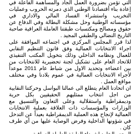
التي تؤمن بضرورة العمل الجاد والمساهمة الفاعلة في
إعادة بناء أقتصادنا الوطني الذي دمرته الحروب وعمليات
التخريب واستشراء الفساد المالي والاداري في
مؤسساته الوطنية وحل مشكلة البطالة وفي الدفاع عن
حقوق ومصالح ومكتسبات طبقتنا العاملة العراقية صاحبة
التاريخ النضالي والطبقي المجيد .
لذا قرر المجلس المركزي في اجتماعه الموافقة على
اجراء الانتخابات العمالية وفق قانون التنظيم النقابي
للعمال ونظامه الداخلي وذلك بتخويل المكتب التنفيذي
للاتحاد العام على تشكيل لجنة تحضيرية للانتخابات من
بين اعضاءه وتحديد الاول من شباط عام 2011 موعداً
لأجراء الانتخابات العمالية في عموم بلادنا وفي مختلف
مواقع العمل .
ان اتحادنا العام يتطلع الى عمالنا البواسل وحركتنا النقابية
من اجل انتخاب ممثليهم الحقيقيين بكل حرية
وديمقراطية واستقلالية وعلى التعاون والتنسيق مع
الوزارات والمؤسسات ذات العلاقة بعملية الانتخابات
العمالية لإنجاح هذه العملية الديمقراطية بعيداً عن التدخل
في شؤونها الداخلية وفرض الوصاية عليها من أي طرف
كان .