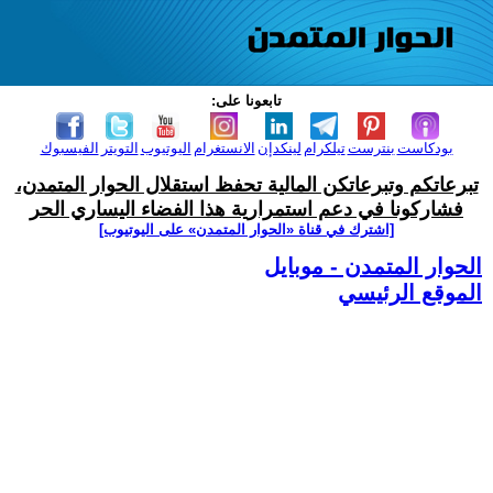
تابعونا على:
بودكاست
بنترست
تيلكرام
لينكدإن
الانستغرام
اليوتيوب
التويتر
الفيسبوك
تبرعاتكم وتبرعاتكن المالية تحفظ استقلال الحوار المتمدن،
فشاركونا في دعم استمرارية هذا الفضاء اليساري الحر
[اشترك في قناة ‫«الحوار المتمدن» على اليوتيوب]
الحوار المتمدن - موبايل
الموقع الرئيسي