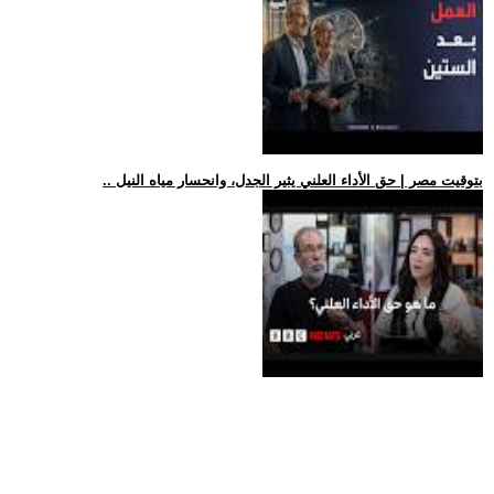
.. بتوقيت مصر | حق الأداء العلني يثير الجدل، وانحسار مياه النيل