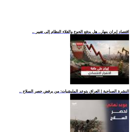
.. اقتصاد إيران ينهار.. هل يدفع الجوع والغلاء النظام إلى تغيير
.. النشرة الصباحية | العراق يتوعد المليشيات: من يرفض حصر السلاح