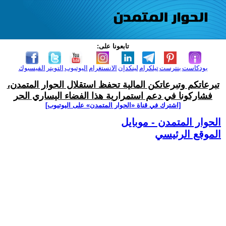
تابعونا على:
بودكاست
بنترست
تيلكرام
لينكدإن
الانستغرام
اليوتيوب
التويتر
الفيسبوك
تبرعاتكم وتبرعاتكن المالية تحفظ استقلال الحوار المتمدن،
فشاركونا في دعم استمرارية هذا الفضاء اليساري الحر
[اشترك في قناة ‫«الحوار المتمدن» على اليوتيوب]
الحوار المتمدن - موبايل
الموقع الرئيسي