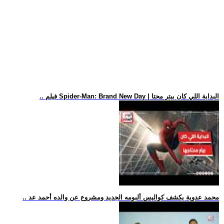
.. فيلم Spider-Man: Brand New Day | البداية اللي كان بيتر محتا
.. محمد عدوية يكشف كواليس ألبومه الجديد ومشروع عن والده أحمد عد