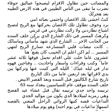
والمصائب حين تطاول الاقزام ليصبحوا عماليق جوفاء
تضرب ما تبقى من الناس الطيبين في هذه الارض الطيبه
بعد هجرتُكَ
كنتٌ اخشى تلك الاغصان واحتمي بعبائه امي
برد وخوف تطاول تلك الاغصان بحركتها مع الريح لتصبح
اشباح تطاردني ولا زالت تطاردني في غربتي
وكرهتُ المسير في ذلك الشارع الذي يركن خلف السده
من الجانب الاخر ... الشارع الذي شهد ماْساتي وماساتُك
.. كانت نبضات قلبي المتسارعه تسارع الريح لتنهي
المسير ... لم اكن اعلم ان الحبيب كان يقبع ُ هنا
عشرون عاما خلت على اقدام تحمل فوقها ثلاثه عشر
عاما ً وكتب وقراءات واسفار واحاديث .. وفناجين قهوه
تدار في ليله عيدُك َ الليله التي كتبت عنها وتركتها بين
يدي لاقرائها بعد اربعين عاما من ذلك التاريخ
تاريخ شارع الكالبتوز قبل السده وبعدَ القصر الابيض .
خلف السده موقف عام للسياسيين ببغداد سنه 63
ترنيمه واحد جدي ترنيمه تقال قبل عشاء عيد الفصح
وهي رمزيه لميلادها الذي يكون من مواليد الجدي
التداعيات قصه كتبها الروائي الراحل المعني بالقصه
اسمها( تداعيات في يوم احبه) وهو يوم ميلادها