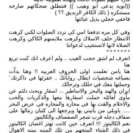
((ابويه يدعى ابو وهيب )) فتنطلق ضحكاتهم صارخه
مستنكره ( ذلك الكافر الزنديق ؟؟ )
فاخفي خجلي بذيل عبائتها
وفي كل مره تدفعنا امي كي نردد الصلوات لكني كرهت
الانتظار خلف الاسلاك وكرهت ملابسهم الكاكي وكرهت
الصلاة لانها لاتستجيب لدعواتنا
* * * * * * *
اتعرف لم اشق حجب الغيب .. ولم اعرف انك كنت تربع
هنا
هنا يامن تعلمت اولى الحروف العربيه !! وهنا بداْت
بصياغه شخصيات ابطال رواياُتكَ .. حَفرتَها في ذاكرتك َ
وحملتها معك في حللك وترحالك
ايران والهند والبحر والاساطير ... اسفار وبحث دلئم عن
ماْوى لعائله حملت اسفارها معها والذكريات والحب
والاحلام والقت بها في محاره والمحاره في عرض البحر
..... ياويلي من ياْتيني بها ويرجعها الى كثبان رمالها على
ضفاف دجله قرب شجر الصفصاف والكالبتوز
نعم الكالبتوز !!! اتعرف حين كانت تهتز اغصان الكالبتوز
في ذلك الشتاء المتجهم من تلك السنه سنه الاهوال