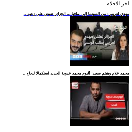
اخر الافلام
.. مهدي لعريبي: من السينما إلى -مافيا-... الجزائر تقبض على زعيم
.. محمد علام وهيثم سعيد: ألبوم محمد عدوية الجديد استكمالا لنجاح