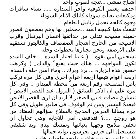
اشباح تمشي ...تتجه لصوبٍ واحد
احدهم يعتمر الكوفيه واخر السداره ..... نساء سافرات
ومكبعات بعباْت سوداء كاتلك الايام السوداء
وجوه كالحه تحمل زنابيل الطعام
تنبعثُ منها كليجه العيد ..محملين بها وهم يقطعون قصور
جميله مسيجه تتدلى من حدائقها اغصان البرتقال وقرب
الاسيجه من الخارج اشجار الصفصاف والكالبتوز تستقيم
على الارصفه ونحن نجتازها بخطوات وجله
تسحبني امي بقوه ...( علينا اجتياز السده ... خلف السده
تكون المواجهه ... هناك حيث يقبع ُ والدك ِ ) وكرهت
حضور هذه الزياره ... برد وبرك .. وماء اسن خلف السده
اربعه اعوام تتبعها اربعه اعوامٍ اخرى وفي كل مره نركب
باص المصلحه رقم اربعه من محطه الميدان .. وفي كل
مره عليَ ان اذكر السائق ( النزول عند القصر الابيض )
تتسارع نبضات قلبي الصغير لا اريد ان ارى القصر الابيض
فبعدهُ المسير ومن ثم الوقوف في طابور طويل وفي كل
مره يساْلنا الحرس المدجج بالسلاح سؤالهم المعتاد من
هو زوجكٍِ ....؟ فتدفعني امي للاجابه وهي تحاول ان
تخفي ملامح وجهها بعبائتها وتمسك بيدي ويد شقيقي
فنستحيل الى حرس يحرسون بوابه جمالها
فارد عليهم بصوت خافت ولهجه طفوليه خابيه