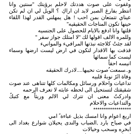
وغفوت على صوت هددتك لاحلم برؤيتك "سنتين وانا
انتظر بفارغ الصبر لابد ان اراكِ ؟ الويل لي ان لم تكن
عيناي تتمتعان بمن احب ! هل يمهلني القدر لهذا اللقاء
حينها تكون المناجات الحقيقيه"
قلتها وانا ادفع بالايام للحصول على الجنسيه
وللمره الالف اقولها لك "لا امتلك جواز سفر "
لقد جئتُ كلاجئه نبذتها المرافيء والموانيء
قذفت بها الاقدار لتكون في ارض ليست ارضها وسماء
ليست كما سمائها
انيسه احقاً
و..سمعت ُصوت نحيبها....لادرك الحقيقه
وفاة اثَرً نوبهُ قلبيه
تداعيات واحلام ورسائل ومكالمات كلها تتناهى عند صوت
شقيقتك لتستحيل الى لحظه عابثه لا تعرف الرحمه
وادركتُ معنى ان تترك لي الالم وريثاً مع كتبكً
والتداعيات والاحلام
******************
اربع اعوام وانا امسك بذيل عباءة ً امي
في صباح بارد ,الضباب والندى يحيلان شوارع بغداد الى
ابخره وسحب وخيالات