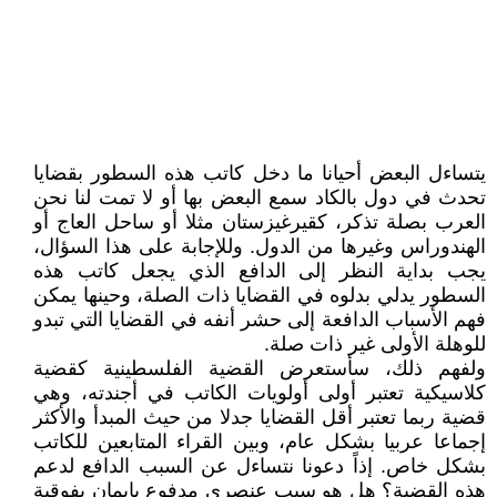
يتساءل البعض أحيانا ما دخل كاتب هذه السطور بقضايا
تحدث في دول بالكاد سمع البعض بها أو لا تمت لنا نحن
العرب بصلة تذكر، كقيرغيزستان مثلا أو ساحل العاج أو
الهندوراس وغيرها من الدول. وللإجابة على هذا السؤال،
يجب بداية النظر إلى الدافع الذي يجعل كاتب هذه
السطور يدلي بدلوه في القضايا ذات الصلة، وحينها يمكن
فهم الأسباب الدافعة إلى حشر أنفه في القضايا التي تبدو
للوهلة الأولى غير ذات صلة.
ولفهم ذلك، سأستعرض القضية الفلسطينية كقضية
كلاسيكية تعتبر أولى أولويات الكاتب في أجندته، وهي
قضية ربما تعتبر أقل القضايا جدلا من حيث المبدأ والأكثر
إجماعا عربيا بشكل عام، وبين القراء المتابعين للكاتب
بشكل خاص. إذاً دعونا نتساءل عن السبب الدافع لدعم
هذه القضية؟ هل هو سبب عنصري مدفوع بإيمان بفوقية