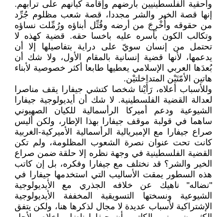
وأحقية الفلسطينيين بأرضهم وإقامة كيانهم على ترابهم.
إنها قصة الخير والشر مجددا، قصة شعب مظلوم جُرِّد
من حقوقه وأُخْرِجَ من أرضه وقُتِّل أبناؤه ورُمِّلت نساؤه
وتكالب الكون بأسره عليه باخسا حقه. قضية كهذه لا
تحتمل من إنسان سويّ على دراية بتفاصيلها إلا أن
يدعمها، لأنها قضية إنسانية بالمقام الأول، ولا شك أن
بُعدَها العربي الإسلامي يعطيها طابعا أكثر خصوصية لأبناء
هاتين الأمّتَيْن المتداخلتيْن.
وللأسباب أعلاه، رَأَيْنا شخصا كتشي جيفارا يقف مناصرا
لعدالة القضية الفلسطينية. لا شك أن أيديولوجية جيفارا
الشيوعية ودعم أميركا الرأسمالية للكيان الصهيوني
ساهما في قولبة موقف جيفارا بهذا الإطار، ولكن أليس
صراع جيفارا مع الإمبريالية الرأسمالية الأميركية-الغربية
كانت تحت عنوان نصرة الشعوب المظلومة، ولم تكن
القضية الفلسطينية في وجهة نظره إلا حلقة ضمن صراع
الخير والشر؟ قد نختلف مع جيفارا وفكره، بل إن كاتب
هذه السطور يمقت الأساليب التي استخدمها جيفارا في
"نضاله" ناهيك عن خلافه الجذري مع الأيديولوجية
الشيوعية ونسختها التسويقية المخففة الأيديولوجية
الإشتراكية لأسباب عديدة لا مجال لذكرها هنا، ولكن يتفق