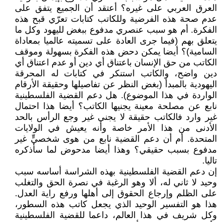
العرق العربي على غيره؟ أعتقد أن الجميع يتفق على
عدم صحة هذه الفرضية وللكاتب كتابات تعرّي قبح هذه
الفكرة. أم هو سبب عنصري مدفوع ببغض لليهود وكل ما
يتعلق بهم (فيما جرى العادة على تسميته عالميا بمعاداة
السامية)؟ أيضا يمكن دحض هذه الفكرة بسهولة وموقف
الكاتب من حق الإنسان باعتناق أي دين أو عدم اعتناق أي
دين واضح، والكاتب استنكر في كتابات له المحرقة
اليهودية بالمبدأ (بغض النظر عن تفاصيلها وحقيقة الأرقام
الواردة في هذا الموضوع). هل دعم القضية الفلسطينية
نابع عن مصلحة معينة يجنيها الكاتب؟ أيضا هذا احتمال
غير وارد فالكاتب حقيقة لا يجني غير وجع الرأس بالحد
الأدنى من هذا الأمر خاصة وأنه يعيش في الولايات
المتحدة. أم أن دعم القضية نابع من هوى شخصيٍّ غير
مدفوع بسبب حقيقي؟ وهذا أيضا مدحوض لما سأذكره
تاليا.
إن دعم القضية الفلسطينية بهذه الشراسة أساسه سبب
وحيد لا ثاني له، ألا وهو الرغبة في نصرة الحق والتغلب
على الظلم وإرجاع الحقوق إلى أهلها ورفع راية العدل.
هذا هو التفسير الوحيد الذي يجعل كاتب هذه السطور،
وكل شريف في هذا العالم، داعما للقضية الفلسطينية