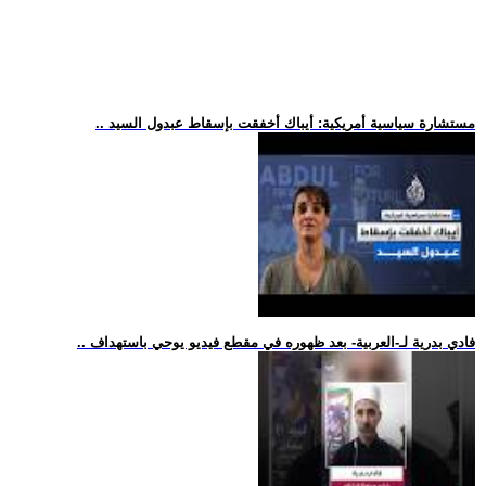
.. مستشارة سياسية أمريكية: أيباك أخفقت بإسقاط عبدول السيد
.. فادي بدرية لـ-العربية- بعد ظهوره في مقطع فيديو يوحي باستهداف