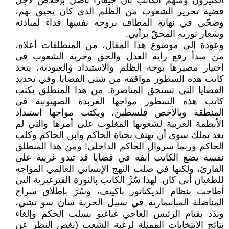
الكثيرون ومنهم الكاتب بأن جيفارا ناضل بإخلاص لأجل
قضية تحرير الشعوب من الظلم الذي كان يحيق بهم،
وضحّى في نهاية المطاف بروحه نفسها فداء لمبادئه
وشعار ثورته المحقّ برأيي.
وعودة إلى موضوع هذا المقال، من المنطلقات أعلاه،
من مبدأ رفع راية العدل والحق وحرية الشعوب في
اختيار مصيرها بوجه الظلم والاستبداد والعبودية، يتخذ
كاتب هذه السطور مواقفه من شتى القضايا وفي تحديد
القضايا التي تستحق المناصرة. من هذا المنطلق يكتب
كاتب هذه السطور مواجها العربدة الصهيونية في
المنطقة وبالأخص فلسطين، ويكتب مواجها استبداد
الأنظمة العربية لشعوبها المغلوب على أمرها والتي لم
تعد تملك سوى أن تهتف بحياة الحاكم وابن الحاكم وكلب
الحاكم وربما سروال الحاكم الداخلي! ومن هذا المنطلق
نفسه يضع الكاتب أنفه في قضايا قد تبدو غريبة على
القارئ، ولكنها في صلب النهج الإنساني العالمي المواجه
للطغيان أنى كان. لهذا سُرَّ الكاتب بالثورة القيرغيزية التي
أطاحت بنظام الديكتاتور باكييف، وسُرَّ بإطلاق سراح
المناضلة الميانيمارية في سبيل الحرية سان سو تشي،
وندّد بقيام الرئيس العاجي غباغبو بسلب الحكم وإلغاء
نتائج الانتخابات الممثلة لرغبة الشعب (بغض النظر عن