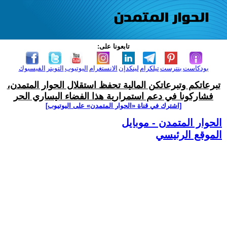
تابعونا على:
بودكاست
بنترست
تيلكرام
لينكدإن
الانستغرام
اليوتيوب
التويتر
الفيسبوك
تبرعاتكم وتبرعاتكن المالية تحفظ استقلال الحوار المتمدن،
فشاركونا في دعم استمرارية هذا الفضاء اليساري الحر
[اشترك في قناة ‫«الحوار المتمدن» على اليوتيوب]
الحوار المتمدن - موبايل
الموقع الرئيسي