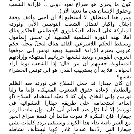
كون ما يجري هو صراع نفوذ دولي .. فإرادة الشعب
وحقوق الإنسان هي ما تعنينا الآن).
ومن هذا المنطلق، لا أستطيع إلا أن أحيي وأقف وقفة
إجلال وإكبار لنضال الشعب التونسي الأبي وثورته
المباركة على النظام الديكتاتوري الإقطاعي الحاكم هناك
آملا لهذه الثورة السلمية الشعبية أن تحقق المأمول
وتسقط الحكم اللاشرعي القائم هناك ليحلّ محلّه حكم
عروبي يحترم الإرادة الشعبية ويعيد تونس إلى موقعها
العروبي القومي، ويعيد لشعبها حرياتهم المنتهكة وإرادتهم
المسلوبة. حسبهم أن من قال: إذا الشعب يوما أراد
الحياة .. فلا بد أن يستجيب القدر، هو ابن تونس الخضراء
نفسها!
إن كان جيفارا قد حمل السلاح في ثورته ضد الظلم
والطغيان لإعادة حقوق الشعوب المنتهكة، فإننا ما زلنا
ثوريين وإلى النخاع، وإن كنا لا نحبّذ استخدام السلاح (أو
إساءة استخدامه على طريقة جيفارا العشوائية في
ثوريته) إلا أننا ثوّار ضد الظلم أنى كان، وإن مات الرمز
جيفارا، فإن الفكرة لا تموت طالما أن قصة صراع الخير
مع الشر باقية بقاء هذا الكون. وسنبقى نردد كلمات تشي
جيفارا التي ردّدها عندما غادر كوبا ليستأنف نشاطه