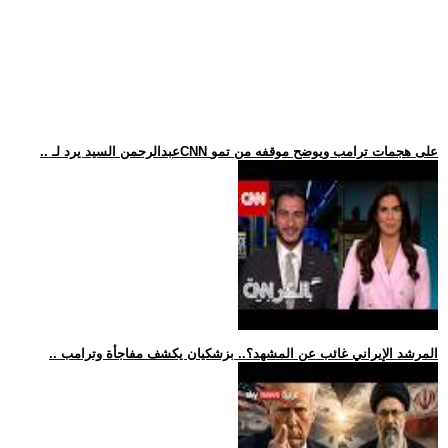
.. عبدالرحمن السيد يرد لـCNN على هجمات ترامب ويوضح موقفه من تمو
.. المرشد الإيراني غائب عن المشهد؟.. بزشكيان يكشف مفاجأة وترامب