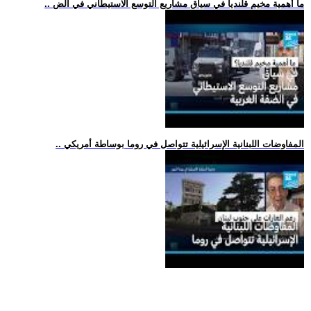
.. ما أهمية مخيم قلنديا في سياق مشاريع التوسع الاستيطاني في الض
.. المفاوضات اللبنانية الإسرائيلية تتواصل في روما بوساطة أمريكي