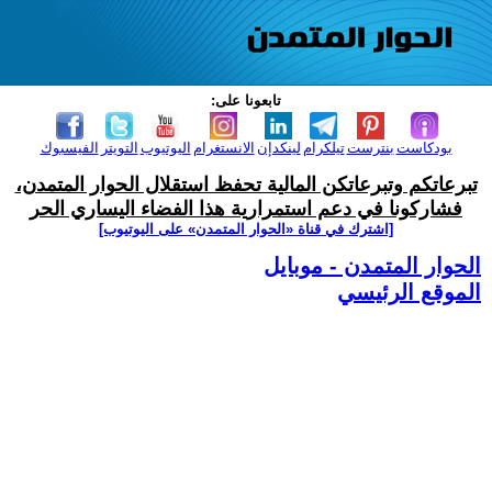
تابعونا على:
بودكاست
بنترست
تيلكرام
لينكدإن
الانستغرام
اليوتيوب
التويتر
الفيسبوك
تبرعاتكم وتبرعاتكن المالية تحفظ استقلال الحوار المتمدن،
فشاركونا في دعم استمرارية هذا الفضاء اليساري الحر
[اشترك في قناة ‫«الحوار المتمدن» على اليوتيوب]
الحوار المتمدن - موبايل
الموقع الرئيسي