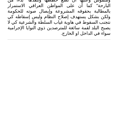
وملموس وعليها أن تضع خططها وتنفذها "بدءا من
البارحة" كما أن على المواطن العراقي الاستمرار
بالمطالبة بحقوقه المشروعة وإيصال صوته للحكومة
ولكن بشكل يستهدف إصلاح النظام وليس إسقاطه كي
نتجنب السقوط في هاوية غياب السلطة والشرعية كي لا
يصبح البلد لقمة سائغة للمترصدين ذوي النوايا الإجرامية
سواء في الداخل او الخارج.