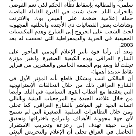
سلمي- والمطالبة بإسقاط نظام الحكم لكي تعم الفوضى
والخراب البلد, حيث شنت في الفترة القليلة الماضية
حملة إعلامية ضخمة على الفيس بوك والانترنت
وشاشات بعض الفضائيات ذي الأجندة والخلفية المجهولة
لحث الشعب على الخروج إلى الشارع وهدم المكتسبات
الحقيقية في الحرية والديمقراطية التي تحققت له بعد
2003.
وبعد أن رأينا قوة تأثير الإعلام ألهدمي المأجور على
الشارع العراقي بهذه الكيفية الصغيرة والغير مؤثرة
تجلت لنا وبعد يوم الجمعة الخامس والعشرين من فبراير
نقاط عديدة أهمها:-
أن المالكي اثبت وبشكل قاطع بأنه المؤثر الأول في
الشارع العراقي ذلك من خلال التحالفات الإستراتيجية
التي يعقدها مع أقطاب القوى السياسية في البلد, وأيضا
من خلال علاقته الجيدة مع المرجعيات الدينية وبالتالي
اتصاله الجيد غير المباشر بالشارع العراقي, كما تجلى
ومن خلال التظاهرات السلمية الصغيرة التي لم تسمح
لأي جهة مجهولة الأهداف والبرامج باختراقها وتحقيق
مآرب خبيثة تهدف إلى زعزعة وتخريب الاستقرار
الحاصل في العراق تجلى أن الإعلام والتحريض ألبعثي