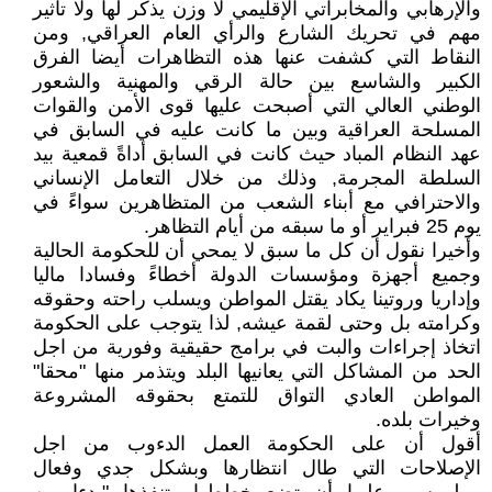
والإرهابي والمخابراتي الإقليمي لا وزن يذكر لها ولا تأثير
مهم في تحريك الشارع والرأي العام العراقي, ومن
النقاط التي كشفت عنها هذه التظاهرات أيضا الفرق
الكبير والشاسع بين حالة الرقي والمهنية والشعور
الوطني العالي التي أصبحت عليها قوى الأمن والقوات
المسلحة العراقية وبين ما كانت عليه في السابق في
عهد النظام المباد حيث كانت في السابق أداةً قمعية بيد
السلطة المجرمة, وذلك من خلال التعامل الإنساني
والاحترافي مع أبناء الشعب من المتظاهرين سواءً في
يوم 25 فبراير أو ما سبقه من أيام التظاهر.
وأخيرا نقول أن كل ما سبق لا يمحي أن للحكومة الحالية
وجميع أجهزة ومؤسسات الدولة أخطاءً وفسادا ماليا
وإداريا وروتينا يكاد يقتل المواطن ويسلب راحته وحقوقه
وكرامته بل وحتى لقمة عيشه, لذا يتوجب على الحكومة
اتخاذ إجراءات والبت في برامج حقيقية وفورية من اجل
الحد من المشاكل التي يعانيها البلد ويتذمر منها "محقا"
المواطن العادي التواق للتمتع بحقوقه المشروعة
وخيرات بلده.
أقول أن على الحكومة العمل الدءوب من اجل
الإصلاحات التي طال انتظارها وبشكل جدي وفعال