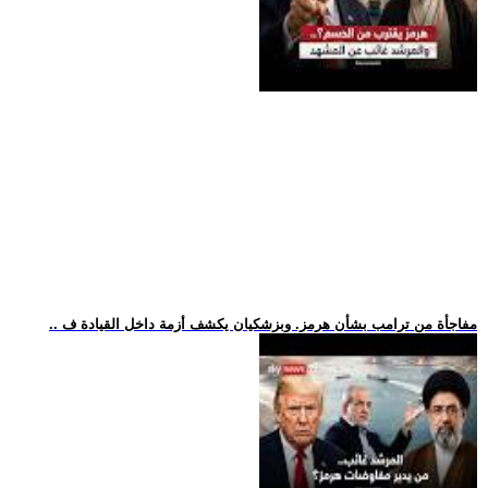
.. مفاجأة من ترامب بشأن هرمز. وبزشكيان يكشف أزمة داخل القيادة ف