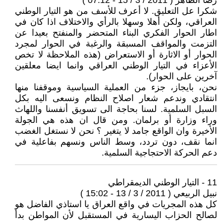
رضا الظاهر ( 2011 / 3 / 15 - 07:12 )
شكرا عل التعليق. لا أعرف للأسف من هو التيار الوطني
العراقي، ولكن أهلا وسهلا بالرأي والاختلاف اذا كان في
اطار الحوار الفكري البناء المتحضر والمنفتح بعيدا عن
التزمت والمواقف المسبقة والرغبة في الحوار لمجرد
الحوار أو الاثارة أو الاستعراض (هذه الملاحظة لا تخص
الأعزاء في التيار الوطني العراقي وانما ايضا معلقين
آخرين على الحوار).
نحن، بايجاز، جزء من العملية السياسية وموقفنا منها
انتقادي وندعم شعار اصلاح النظام ونسعى اليه بكل
السبل السلمية. لسنا بحاجة الى تسويق أنفسنا واللهاث
وراء وزارة أو برلمان. ومن قال ان هذه هي الجولة
الأخيرة وان الواقع جامد لا يتغير ؟ نحن لا نستغل الغضب
انما نقف، دون تردد، وسط الناس ونسهم بفاعلية في
دعم الحركة الاحتجاجية السلمية.
11 - التيار الوطني الديمقراطي
نبيل الربيعي ( 2011 / 3 / 13 - 15:02 )
كل هذه المجريات في واقع العراق يا استاذي الفاضل هو
لصالح الحزاب اليسارية في المستقبل لأن المواطن بدأ