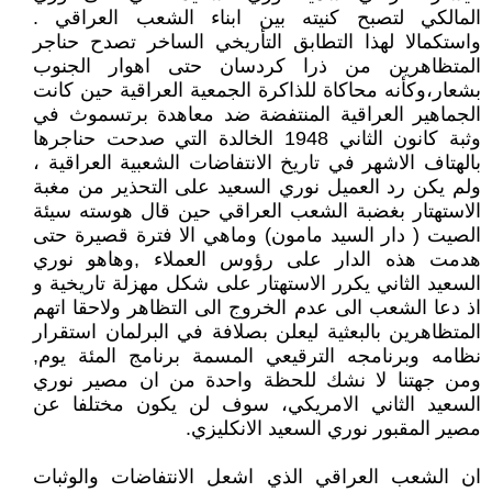
المالكي لتصبح كنيته بين ابناء الشعب العراقي .
واستكمالا لهذا التطابق التأريخي الساخر تصدح حناجر
المتظاهرين من ذرا كردسان حتى اهوار الجنوب
بشعار،وكأنه محاكاة للذاكرة الجمعية العراقية حين كانت
الجماهير العراقية المنتفضة ضد معاهدة برتسموث في
وثبة كانون الثاني 1948 الخالدة التي صدحت حناجرها
بالهتاف الاشهر في تاريخ الانتفاضات الشعبية العراقية ،
ولم يكن رد العميل نوري السعيد على التحذير من مغبة
الاستهتار بغضبة الشعب العراقي حين قال هوسته سيئة
الصيت ( دار السيد مامون) وماهي الا فترة قصيرة حتى
هدمت هذه الدار على رؤوس العملاء ,وهاهو نوري
السعيد الثاني يكرر الاستهتار على شكل مهزلة تاريخية و
اذ دعا الشعب الى عدم الخروج الى التظاهر ولاحقا اتهم
المتظاهرين بالبعثية ليعلن بصلافة في البرلمان استقرار
نظامه وبرنامجه الترقيعي المسمة برنامج المئة يوم,
ومن جهتنا لا نشك للحظة واحدة من ان مصير نوري
السعيد الثاني الامريكي، سوف لن يكون مختلفا عن
مصير المقبور نوري السعيد الانكليزي.
ان الشعب العراقي الذي اشعل الانتفاضات والوثبات