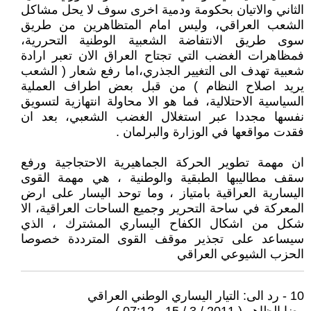
الثاني والاتيان بحكومة ودمية اخرى سوف لا يحل مشاكل
الشعب العراقي، وليس امام المتظاهرين من طريق
سوى طريق الانتفاضة الشعبية الوطنية التحررية،
فمظاهرات الغضب التي تجتاح العراق الان تعبر ارادة
شعبية تهدف الى التغيير الجذري،اما رفع شعار ( الشعب
يريد اصلاح النظام ) من قبل بعض اطراف العملية
السياسية الاحتلالية، فما هو الا محاولة انتهازية لتسويق
نفسها مجددا عبر استغلال الغضب الشعبي، بعد ان
فقدت مواقعها في الوزارة والبرلمان .
ان مهمة تطوير الحركة الجماهيرية الاحتجاجية ورفع
سقف مطاليبها الطبقية والوطنية ، هي مهمة القوى
اليسارية العراقية بامتياز ، وما توحد اليسار على ارض
المعركة في ساحة التحرير وجميع الساحات العراقية، الا
شكل من اشكال الكفاح اليساري المشترك ، الذي
سيساعد على تجذير موقف القوى المترددة خصوصا
الحزب الشيوعي العراقي
10 - رد الى: التيار اليساري الوطني العراقي