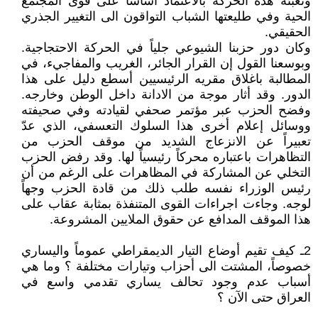
وتعبئة هذه الحركة بالاعتماد أساساً على قوى المجتمع
الحية وفي طليعتها الشباب التواقون الى التغيير الجذري
الحقيقي.
وكان دور حزبنا الشيوعي جلياً في الحركة الاحتجاجية.
وبوسعنا القول إن القرار الجائر، الغريب والمفاجيء، في
المطالبة باغلاق مقريه الرئيسيين أسطع دليل على هذا
الدور. وقد أثار موجة من الادانة داخل الوطن وخارجه.
وفضح الحزب عبر مؤتمر صحفي لقيادته وفي صحيفته
ووسائل إعلام أخرى هذا السلوك التعسفي، الذي عدّ
تعبيراً عن الانزعاج الشديد من موقف الحزب من
التظاهرات باعتباره محركاً رئيسياً لها. وقد رفض الحزب
التخلي عن المشاركة في المظاهرات على الرغم من أن
رئيس الوزراء نفسه طلب ذلك من قادة الحزب وجهاً
لوجه. وجاءت اجراءات القوى المتنفذة بمثابة عقاب على
هذا الموقف المدافع عن حقوق الملايين المشروعة.
2
ـ كيف تقيم أوضاع التيار الديمقراطي عموماً واليساري
خصوصاً، المشتت الى أحزاب وتيارات مختلفة ؟ وما هي
أسباب عدم وجود تحالف يساري تقدمي واسع في
العراق حتى الآن ؟