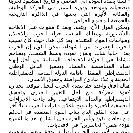
* لسنا بصدد العودة الى الماضي والتاريخ المشهود لحزبنا
وتضحياته وموقعه ودوره المميز في الحركة الوطنية،
والمكانة الأثيرة التي يحتلها في الذاكرة التاريخية
والجمعية للمجتمع العراقي.
ويمكن القول الآن، وبثقة، وبعد 8 سنوات على الاطاحة
بالدكتاتورية ومعاناة الشعب جراء الحرب والاحتلال
وسياسات القوى المتنفذة، بعد كل هذا، حيث كان نصيب
الحزب العشرات من الشهداء، يمكن القول إن الحزب
يقف حالياً بثبات ويعزز نفوذه وسط الشعب، ويساهم
بنشاط في الحركة الاحتجاجية المطلبية من أجل إنهاء
نظام المحاصصة والفساد وتحقيق البديل الوطني
الديمقراطي المتمثل باقامة الدولة المدنية الديمقراطية
الحديثة وإعلاء مباديء المواطنة وحقوق الانسان.
هناك آفاق واعدة حقاً بتقدم الحزب ليحتل موقعه بجدارة
كقوة محركة من أجل التغيير الجذري وتحقيق
الديمقراطية والعدالة الاجتماعية. وقد جاءت الاجراءات
التعسفية الأخيرة والتلويح باغلاق مقرات الحزب دليلاً آخر
على مدى القلق الذي ينتاب القوى المتنفذة في الحكم
من تعاظم نفوذ وتأثير الحزب في الشارع بعد ما اعتبره
هؤلاء ضمن "الخاسرين" في الانتخابات.
ويتطلب الأمر من الحزب أيضاً أن يدقق ويغني مفاهيمه