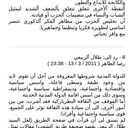
وألكابحة للأبداع وألتطور.
ألنقطة ألأخرى تتعلق تتعلق بألضعف ألشديد لتمثيل
ألشباب وألنساء في تنضيمات ألحزب أو قيادته.
أن تخليص ألحزب من مظاهر ألفكر ألذكوري عنصر
اساسي لتطويره فكريا وتنظيما وجماهيريا.
مع وافر تحياتي
8 - رد الى: طلال ألربيعي
رضا الظاهر ( 2011 / 3 / 13 - 23:38 )
للدولة المدنية شروطها المعروفة من أجل أن تقوم. لابد
من وجود طبقة وسطى فاعلة، واسس سياسية
واقتصادية واجتماعية، وديمقراطية سياسية واجتماعية،
وسوى ذلك من اسس اقامة الدولة المدنية الحديثة
أما الموقف من الثقافة البطرياركية فقد أشرت، من بين
أمور أخرى، الى أن سيادة هذه الثقافة تؤثر على الجميع،
قوى سياسية واجتماعية وأفرادا.
لم يسبق لي أن قرأت في صفحة الطريق (لعل السيد
طلال الربيعي يقصد صحيفة طريق الشعب) مقالات تمثل