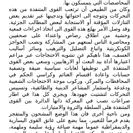
المحاصصات التي يتمسكون بها.
وكان من الطبيعي أن ترتعب القوى المتنفذة من هذه
التحركات وتتوجه الى احتوائها وتدجينها عبر تقديم بعض
التنازلات المؤقتة أو الاستجابة لبعض المطالب الجزئية.
وقد وصل الأمر بهلع هذه القوى الى اتخاذ اجراءات قمعية
وحشية من اطلاق رصاص واعتداء على صحفيين
ومحاصرة الناس لمنعهم من المشاركة ونصب الحواجز
الكونكريتية واتباع التضليل والترهيب وسائر أساليب
العسف، هذا ناهيكم عن تشويه الاحتجاجات عبر مزاعم
اعتبارها أداة بيد البعث أو الارهابيين، وسعي بعض القوى
المتنفذة الى توظيفها لغايات سياسية ضيقة وتصفية
حسابات واعادة اقتسام الغنائم وكراسي الحكم في
المحافظات والمركز، وركوب موجة الاحتجاجات الشعبية
ودغدغة واستثمار المشاعر الدينية والطائفية، وتسييس
التحركات لتشتيت جهودها. ويجري كل هذا في اطار
صراعات تصب في المعركة ذاتها الدائرة بين القوى
المتنفذة هلى السلطة والثروة والامتيازات.
ومن ناحية أخرى فان هذا الوضع المشحون والمتفجر
يقدم فرصاً للتغيير، مما يضع على عاتق القوى اليسارية
والديمقراطية عموماً مهمة صياغة رؤية سليمة وملهمة،