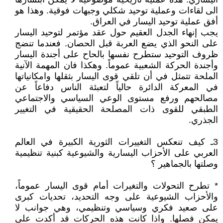
الى لقاءات وعملية توحيد شكلي وجبهات فوقية. وهذا هو
أفق عملية توحيد اليسار في العراق.
يجب إنهاء الجدل العقيم حول عقد مؤتمر لتوحيد اليسار
على النحو الذي يضع العربة قبل الحصان. فعندما تنضج
ظروف التوحيد ستطرح نفسها بالحاح على أجندة اليسار
وأجندة الحركة الشعبية عموماً. وهكذا فان المهمة الآنية
الملحة تتمثل في أن تلقي قوى اليسار بثقلها وامكانياتها
في المعركة الدائرة حالياً لتعبئة الناس دفاعاً عن
مصالحهم ورفع مستوى الوعي السياسي والاجتماعي
الطبقي للقوى ذات المصلحة الحقيقية في التغيير
الجذري.
3
ـ كيف تنعكس التغييرات الثورية الكبيرة في العالم
العربي على الأحزاب اليسارية والشيوعية كبنية تنظيمية
وصلتها بالجماهير ؟
* تطرح التحولات والتغيرات أمام قوى اليسار عموماً،
والأحزاب الشيوعية على وجه التحديد، تحديات كبرى
على صعيد فكري وسياسي وتنظيمي، وهي جوانب لا
يمكن فصلها. واذا كانت هذه الحركات قد أكدت على