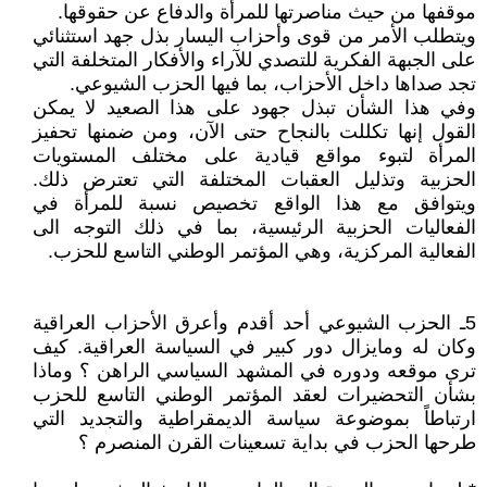
موقفها من حيث مناصرتها للمرأة والدفاع عن حقوقها.
ويتطلب الأمر من قوى وأحزاب اليسار بذل جهد استثنائي
على الجبهة الفكرية للتصدي للآراء والأفكار المتخلفة التي
تجد صداها داخل الأحزاب، بما فيها الحزب الشيوعي.
وفي هذا الشأن تبذل جهود على هذا الصعيد لا يمكن
القول إنها تكللت بالنجاح حتى الآن، ومن ضمنها تحفيز
المرأة لتبوء مواقع قيادية على مختلف المستويات
الحزبية وتذليل العقبات المختلفة التي تعترض ذلك.
ويتوافق مع هذا الواقع تخصيص نسبة للمرأة في
الفعاليات الحزبية الرئيسية، بما في ذلك التوجه الى
الفعالية المركزية، وهي المؤتمر الوطني التاسع للحزب.
5
ـ الحزب الشيوعي أحد أقدم وأعرق الأحزاب العراقية
وكان له ومايزال دور كبير في السياسة العراقية. كيف
ترى موقعه ودوره في المشهد السياسي الراهن ؟ وماذا
بشأن التحضيرات لعقد المؤتمر الوطني التاسع للحزب
ارتباطاً بموضوعة سياسة الديمقراطية والتجديد التي
طرحها الحزب في بداية تسعينات القرن المنصرم ؟