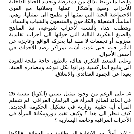
وأيضاً ما يرتبط بذلك من دمقرطة وتجديد للحياة الداخلية
للأحزاب وصيغ وأشكال عملها، وصلاتها مع القوى
الاجتماعية الحية التي تمثلها أو تطمح الى تمثيلها، وهي،
أساساً، الشغيلة والكادحون والمثقفون والشباب والنساء.
ويتطلب هذا، بالنسبة لأحزاب شيوعية، نبذ المناهج
والصيغ الفكرية البالية التي حولتها الى أحزاب تقليدية
معزولة أو تجمعات لا صلة لها بحركة الواقع وعاجزة عن
التأثير فيه، حتى غدت أشبه بمراكز رصد للأحداث في
أحسن الأحوال.
وعلى الصعيد الفكري هناك، بالطبع، حاجة ملحة للعودة
الى ينابيع الماركسية وتراثها بكل تنوعه ومصادره الغنية،
بعيداً عن الجمود العقائدي والانغلاق.
4
ـ على الرغم من وجود تمثيل نسبي (الكوتا) بنسبة 25
في المائة لصالح المرأة في البرلمان العراقي، لم تتسلم
المرأة أية حقيبة وزارية في تشكيل الحكومة الجديدة.
كيف تنظر الى هذا ؟ وكيف تقيم دورومكانة المرأة في
الأحزاب العراقية وخاصة اليسارية ؟
* لابد، أولاً، من الاشارة الى طائفة من الحقائق. فالكوتا