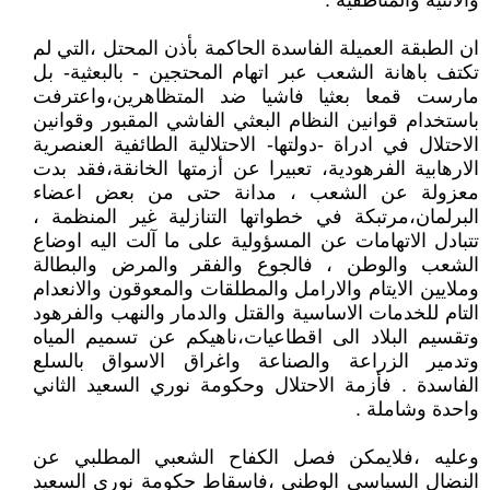
والاثنية والمناطقية .
ان الطبقة العميلة الفاسدة الحاكمة بأذن المحتل ،التي لم
تكتف باهانة الشعب عبر اتهام المحتجين - بالبعثية- بل
مارست قمعا بعثيا فاشيا ضد المتظاهرين،واعترفت
باستخدام قوانين النظام البعثي الفاشي المقبور وقوانين
الاحتلال في ادراة -دولتها- الاحتلالية الطائفية العنصرية
الارهابية الفرهودية، تعبيرا عن أزمتها الخانقة،فقد بدت
معزولة عن الشعب ، مدانة حتى من بعض اعضاء
البرلمان،مرتبكة في خطواتها التنازلية غير المنظمة ،
تتبادل الاتهامات عن المسؤولية على ما آلت اليه اوضاع
الشعب والوطن ، فالجوع والفقر والمرض والبطالة
وملايين الايتام والارامل والمطلقات والمعوقون والانعدام
التام للخدمات الاساسية والقتل والدمار والنهب والفرهود
وتقسيم البلاد الى اقطاعيات،ناهيكم عن تسميم المياه
وتدمير الزراعة والصناعة واغراق الاسواق بالسلع
الفاسدة . فأزمة الاحتلال وحكومة نوري السعيد الثاني
واحدة وشاملة .
وعليه ،فلايمكن فصل الكفاح الشعبي المطلبي عن
النضال السياسي الوطني ،فاسقاط حكومة نوري السعيد