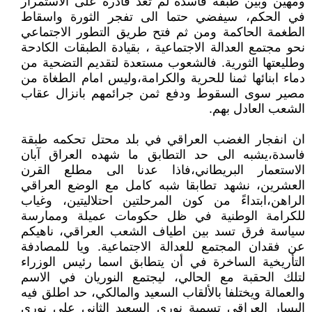
ومهين وبين طبقة فاسدة لم تعد قادرة على الاستمرار
في الحكم، سيفضي حتما الى تفجر الثورة واسقاط
الطغمة الحاكمة ومن ثم فتح طريق التطور الاجتماعي
نحو مجتمع العدالة الاجتماعية ، بقيادة الطبقات الكادحة
وطليعتها الثورية. فالشعوب مستعدة لتقديم التضحية من
دماء ابنائها ثمنا للحرية والكرامة،وليس امام الطغاة من
مصير سوى السقوط ودفع ثمن جرائمهم بانزال عقاب
الشعب العادل بهم.
ان انفجار الغضب العراقي في بلد محتل تحكمه طبقة
فاسدة،يشبه الى حد التطابق ما شهده العراق آبان
الاستعمار البريطاني،فاذا عدنا الى مطلع القرن
العشرين، نشهد تطابقا شبه كامل مع الوضع العراقي
الراهن،ابتداءً من كون المرحلتين احتلاليتين، وغياب
للكرامة الوطنية في ظل حكومات عميلة وممارسة
سياسة فرق تسد بين اطياف الشعب العراقي، ناهيكم
عن فقدان المجتمع للعدالة الاجتماعية. ويا للمصادفة
التأريخية الساخرة في أن يتطابق اسما رئيس الوزراء
لتلك الحقبة مع الحالي، ليجتمع النوريان في الاسم
والعمالة ويختلفا بالألقاب السعيد والمالكي، حد اطلق فيه
اليسار العراقي تسمية نوري السعيد الثاني على نوري