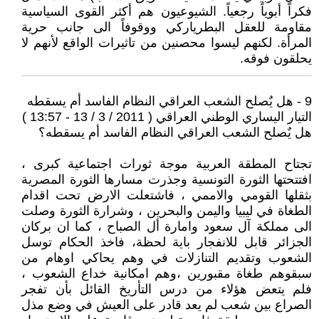
فكراً أبوياً رجعياً. الشيوعيون هم أكثر القوى السياسية
مقاومة للعقل البطرياركي ووقوفاً الى جانب حرية
المرأة. لكنهم ليسوا محصنين من تاثيرات الواقع لأنهم لا
يحلقون فوقه.
9 - هل يٌصلح الشعب العراقي النظام الفاسد أم يسقطه
التيار اليساري الوطني العراقي ( 2011 / 3 / 13 - 13:57 )
هل يٌصلح الشعب العراقي النظام الفاسد أم يسقطه؟
تجتاح المطقة العربية موجة ثورات اجتماعية كبرى ،
افتتحتها الثورة التونسية وجذرت مسارها الثورة المصرية
بثقلها القومي والاممي ، فاشتعلت الارض تحت اقدام
الطغاة في ليبيا واليمن والبحرين ، وشرارة الثورة وصلت
الى مملكة آل سعود وامارة أل الصباح ، كما ان بركان
الجزائر قابل للانفجار باية لحظة، فاخذ الحكام توسل
الشعوب وتقديم التنازلات في وهم يحاكي اوهام من
سبقوهم طغاة مقبورين ،وهم امكانية خداع الشعوب ،
فلم يتعض هؤلاء من درس التأريخ القائل بأن تفجر
الصراع بين شعب لم يعد قادر على العيش في وضع مذل