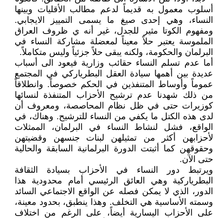
أسلوب معمول به قديماً لدعم مطالب الأقليات وبينها
النساء، وهي إحدى صيغ ما يسمى التمييز الايجابي.
ومفهوم الكوتا مثير للجدل، غير أنه ي ظروف العراق
الملموسة يعتبر حلاً معيناً لمعضلة مشاركة النساء في
البرلمان والحكومة، ولكنه يبقى حلاً جزئياً وليس متكاملاً.
أما عدم تسلم النساء حقائب وزارية فيعود الى أسباب
عديدة بين أهمها سيادة العقل البطرياركي في المجتمع
عموماً وأوساط المتنفذين في الحكم خصوصاً. وانطلاقاً
من ذلك شهدنا عدم ترشيح الأحزاب المتنفذة لنسائها
كوزيرات حتى في ظل نظام المحاصصة، ومعروف أن
لدى هذه الكتل ما يكفي من النساء للترشيح. وهناك، في
الواقع، فشل لنشاط النساء في البرلمان، الممثلات
لأحزابهن أكثر من تمثيلهن لبنات جنسهن وقضيتهن
وحقوقهن كما أثبتت الدورة البرلمانية السابقة والحالية
حتى الآن.
ويرتبط دور النساء في الأحزاب بسيادة الثقافة
البطرياركية وهي العائق الرئيسي أمام محدودية هذا
الدور، الذي لا يمكن فصله عن الواقع الاجتماعي السائد
وسمته الأساسية هي التخلف. وهذا ينطبق، بحدود معينة،
على الأحزاب اليسارية أيضاً، على الرغم من اختلاف