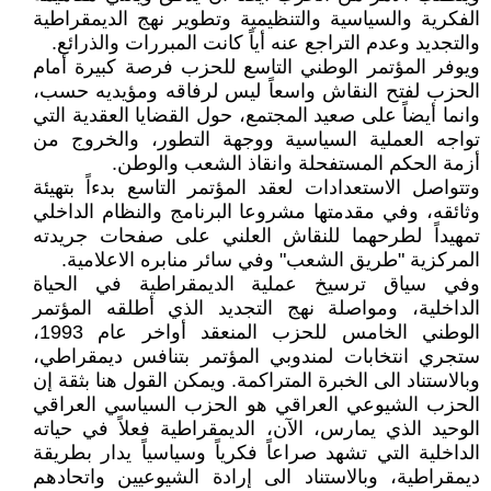
الفكرية والسياسية والتنظيمية وتطوير نهج الديمقراطية
والتجديد وعدم التراجع عنه أياً كانت المبررات والذرائع.
ويوفر المؤتمر الوطني التاسع للحزب فرصة كبيرة أمام
الحزب لفتح النقاش واسعاً ليس لرفاقه ومؤيديه حسب،
وانما أيضاً على صعيد المجتمع، حول القضايا العقدية التي
تواجه العملية السياسية ووجهة التطور، والخروج من
أزمة الحكم المستفحلة وانقاذ الشعب والوطن.
وتتواصل الاستعدادات لعقد المؤتمر التاسع بدءاً بتهيئة
وثائقه، وفي مقدمتها مشروعا البرنامج والنظام الداخلي
تمهيداً لطرحهما للنقاش العلني على صفحات جريدته
المركزية "طريق الشعب" وفي سائر منابره الاعلامية.
وفي سياق ترسيخ عملية الديمقراطية في الحياة
الداخلية، ومواصلة نهج التجديد الذي أطلقه المؤتمر
الوطني الخامس للحزب المنعقد أواخر عام 1993،
ستجري انتخابات لمندوبي المؤتمر بتنافس ديمقراطي،
وبالاستناد الى الخبرة المتراكمة. ويمكن القول هنا بثقة إن
الحزب الشيوعي العراقي هو الحزب السياسي العراقي
الوحيد الذي يمارس، الآن، الديمقراطية فعلاً في حياته
الداخلية التي تشهد صراعاً فكرياً وسياسياً يدار بطريقة
ديمقراطية، وبالاستناد الى إرادة الشيوعيين واتحادهم