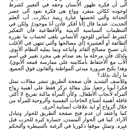
ألى أن فكرة ظهور ألأنسان وحقه في ألتعبير كشرط
لوجوده ككائن متفرد وواع هي فكرة تعود ألى عصر
ألحداثة وألتي لخصتها عبارة رينية ديكارت, أب ألعلم
ألحديث, عندما قال (أنا أفكر فأذن أنا موجود), ولكن في
ألتنظيمات ألسياسية ألدينية وألأقطاعية فأن التفكير
كشرط أساس للوجود ألأنساني يلغى لحساب ما تقرره
ألطأئفة أو ألعشيرة (أي مصالحها وألتي تنتهي في ألأغلب
بأن تصبح مصالح ألقائد وأتباعه وبما يمليه ألنظام ألأبوي,
ولذلك فأن مرحلة ما بعد صدام هي مجرد تغيير في أسم
ألأب مع ألأحتفاظ بأمكانيته على ممارسة قمعه ألأبوي).
وهذا يكبح ضرورة مبدئي ألمواطنة وألقانون فوق ألجميع.
ما رأيك بذلك؟
وللأسف ألشديد فأن صفحة ألطريق تنشر مقالات تمثل
فكرا أبويا رجعيا, مثل مقالة تركز فقط على أهمية زواج
ألمرأة لأنجاب ألأطفال, وكأن ألمرأة ماكنة تفريخ لا أكثر,
غافلة أهمية أشباع الحاجات ألنفسية وألروحية للمرأة من
خلال ألزواج أو اية علاقات أنسانية أخرى.
كما وأعتقد أن عدم فتح صفحة ألطريق للحوار وتبادل
ألآراء, كما في ألحوار ألمتمدن, خسارة كيرة للحزب قبل
غيره, وتمثل موقفا ذكوريا في ألرغبة بألسيطرة وألتحكم