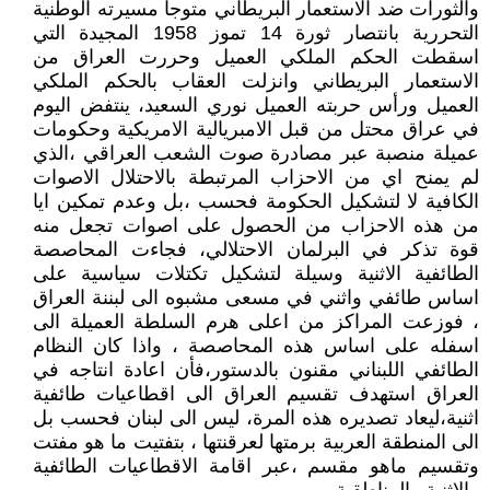
والثورات ضد الاستعمار البريطاني متوجا مسيرته الوطنية
التحررية بانتصار ثورة 14 تموز 1958 المجيدة التي
اسقطت الحكم الملكي العميل وحررت العراق من
الاستعمار البريطاني وانزلت العقاب بالحكم الملكي
العميل ورأس حربته العميل نوري السعيد، ينتفض اليوم
في عراق محتل من قبل الامبريالية الامريكية وحكومات
عميلة منصبة عبر مصادرة صوت الشعب العراقي ،الذي
لم يمنح اي من الاحزاب المرتبطة بالاحتلال الاصوات
الكافية لا لتشكيل الحكومة فحسب ،بل وعدم تمكين ايا
من هذه الاحزاب من الحصول على اصوات تجعل منه
قوة تذكر في البرلمان الاحتلالي، فجاءت المحاصصة
الطائفية الاثنية وسيلة لتشكيل تكتلات سياسية على
اساس طائفي واثني في مسعى مشبوه الى لبننة العراق
، فوزعت المراكز من اعلى هرم السلطة العميلة الى
اسفله على اساس هذه المحاصصة ، واذا كان النظام
الطائفي اللبناني مقنون بالدستور،فأن اعادة انتاجه في
العراق استهدف تقسيم العراق الى اقطاعيات طائفية
اثنية،ليعاد تصديره هذه المرة، ليس الى لبنان فحسب بل
الى المنطقة العربية برمتها لعرقنتها ، بتفتيت ما هو مفتت
وتقسيم ماهو مقسم ،عبر اقامة الاقطاعيات الطائفية