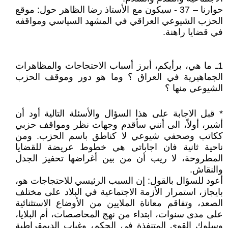
حوارنا – 37 - سيكون مع الأستاذ رضا الظاهر حول: موقع
الحزب الشيوعي العراقي في المشهد السياسي ومواقفه
في قضايا راهنة.
1
ـ ما هي، برأيكم، أبرز أسباب الاحتجاجات والمظاهرات
الجماهيرية في العراق ؟ وما هو دور وموقف الحزب
الشيوعي منها ؟
* قبل الاجابة على هذا السؤال والأسئلة التالية أود أن
أشير، أولاً، الى أنني سأقدم وجهات نظر ومواقف حزبي
ككاتب وصحفي شيوعي لا كناطق باسم الحزب. ومن
ناحية ثانية فان اجاباتي هي خطوط عريضة للقضايا
المطروحة، لا ريب أن من بين أغراضها تحفيز الجدل
والنقاش.
أعود للسؤال بالقول: إن السبب الرئيسي للاحتجاجات هو،
بايجاز، استمرار الأزمة الاجتماعية في البلاد على مختلف
الصعد، وتفاقم معاناة الملايين من الأوضاع الاستثنائية
على مدى سنوات، ابتداء من نهج المحاصصات، أم البلايا،
وسلوك القوى المتنفذة في الحكم، وغياب الديمقراطية