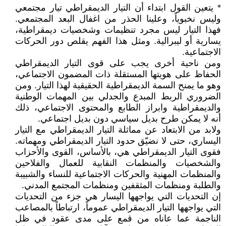
* يتعين القول ابتداء أن التيار الديمقراطي تيار مجتمعي
وليس نخبوياً، وعلينا الحذر من اغفال البعد المجتمعي.
فهذا التيار ليس مجرد تنظيمات وشخصيات ديمقراطية،
يسارية أو ليبرالية. ومثل هذا الفهم يقلص دور الحركات
الاجتماعية.
ومن ناحية أخرى يجب على قوى التيار الديمقراطي
الحفاظ على هويتها المستقلة ذات المضمون الاجتماعي،
وهو ما يمنح السمة الديمقراطية الحقيقية لهذا التيار. ومن
الضروري الربط المبدع والجدلي بين المهمات الوطنية
والديمقراطية وابراز الطابع والمحتوى الاجتماعي، ذلك
أنه لا يمكن طرح بديل سياسي دون بديل اجتماعي.
ولابد من الابتعاد عن مماثلة التيار الديمقراطي مع التيار
اليساري، حتى لا نضيّق حدود التيار الديمقراطي ومهماته.
فقوى التيار الديمقراطي هي، بالأساس، القوى والأحزاب
والشخصيات والمنظمات النقابية للعمال والفلاحين
والمنظمات المهنية والحركات الاجتماعية للنساء والشبيبة
والطلبة ومنظمات المثقفين ومنظمات المجتمع المدني.
إن التحديات التي يواجهها اليسار هي جزء من التحديات
التي يواجهها التيار الديمقراطي عموماً، ارتباطاً بالمصاعب
الناجمة عما عاناه من قمع على مدى عقود في ظل