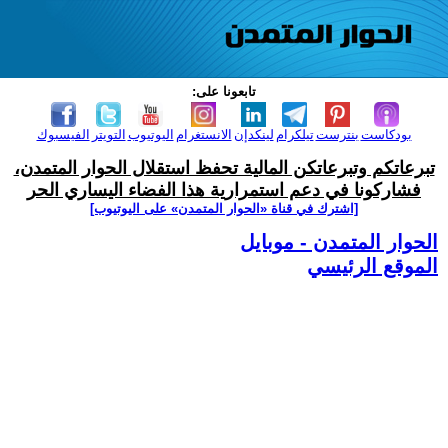
تابعونا على:
بودكاست
بنترست
تيلكرام
لينكدإن
الانستغرام
اليوتيوب
التويتر
الفيسبوك
تبرعاتكم وتبرعاتكن المالية تحفظ استقلال الحوار المتمدن،
فشاركونا في دعم استمرارية هذا الفضاء اليساري الحر
[اشترك في قناة ‫«الحوار المتمدن» على اليوتيوب]
الحوار المتمدن - موبايل
الموقع الرئيسي