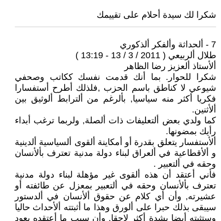
شكرا لك سيدة أحلام على تقييمك
7 - ألحداثة وألفكر ألذكوري
طلال ألربيعي ( 2011 / 3 / 13 - 13:19 )
ألأستاذ ألعزيز رضا الظاهر
شكرا للحوار. بما أنك قدمت نفسك ككاتب وصحفي
شيوعي لا كناطق باسم الحزب ,فلذلك أطرح أستفسارا
فكريا أكثر منه سياسيا, بألرغم من ألترابط ألوثيق بين
ألأثنين.
كما ولدي بعض ألتعليفات ذات ألصلة, ولربما ترغب أبداء
رأيك بمضونها.
ألأستفسار يتعلق بقدرة أو أمكاينة ألقوى ألسياسية ألدينية
و ألأقطاعية في ألعراق لبناء دولة مدنية تعترف بألأنسان
وحقه في ألتعبير .
فأني أعتقد أن هذه ألقوى غير مؤهلة لبناء دولة مدنية
تعترف بألأنسان وحقه في ألتعبير بمعزل عن طائفته أو
عشيرته, وأن أي كلام عن حقوق ألأنسان في ألدستور
سيبقى بذلك حبرا على ألورق وهذا ما أثبتته ألأحداث حاليا
وستثبته أيضا بشدة أكثر لاحقا. وأن سبب ما أعتقده يعود