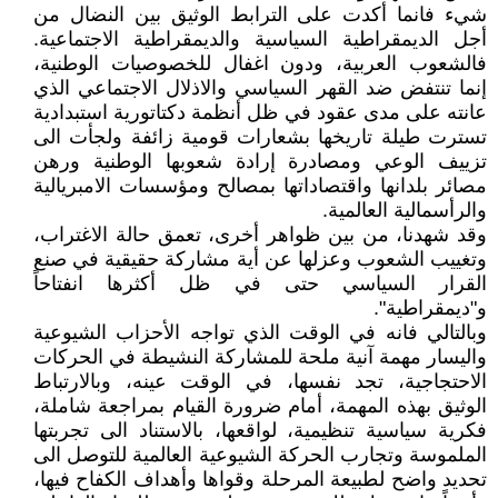
شيء فانما أكدت على الترابط الوثيق بين النضال من
أجل الديمقراطية السياسية والديمقراطية الاجتماعية.
فالشعوب العربية، ودون اغفال للخصوصيات الوطنية،
إنما تنتفض ضد القهر السياسي والاذلال الاجتماعي الذي
عانته على مدى عقود في ظل أنظمة دكتاتورية استبدادية
تسترت طيلة تاريخها بشعارات قومية زائفة ولجأت الى
تزييف الوعي ومصادرة إرادة شعوبها الوطنية ورهن
مصائر بلدانها واقتصاداتها بمصالح ومؤسسات الامبريالية
والرأسمالية العالمية.
وقد شهدنا، من بين ظواهر أخرى، تعمق حالة الاغتراب،
وتغييب الشعوب وعزلها عن أية مشاركة حقيقية في صنع
القرار السياسي حتى في ظل أكثرها انفتاحاً
و"ديمقراطية".
وبالتالي فانه في الوقت الذي تواجه الأحزاب الشيوعية
واليسار مهمة آنية ملحة للمشاركة النشيطة في الحركات
الاحتجاجية، تجد نفسها، في الوقت عينه، وبالارتباط
الوثيق بهذه المهمة، أمام ضرورة القيام بمراجعة شاملة،
فكرية سياسية تنظيمية، لواقعها، بالاستناد الى تجربتها
الملموسة وتجارب الحركة الشيوعية العالمية للتوصل الى
تحديد واضح لطبيعة المرحلة وقواها وأهداف الكفاح فيها،