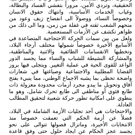
الحقيقية، وتردي الأمن، مروراً بتفشي الفساد والبطالة،
وغياب الخدمات الأساسية، وانتهاك حقوق الانسان
وخصوصاً النساء، ووصولاً الى انفضاح زيف وعود من
منحهم الشعب ثقته في غفلة من زمن، وما الى ذلك من
ظواهر تكشف عن الأزمات المستعصية.
ولعل من بين سمات الحركة الاحتجاجية المتصاعدة في
الأسابيع الأخيرة خصوصاً شمولها مختلف أرجاء البلاد،
وتخطيها الانقسامات الطائفية والاثنية والمناطقية،
والمشاركة النشيطة للشباب والنساء مما يجسد الدور
الواعد للقوى الحية في عملية التغيير. ويتجلى فيها بروز
القضايا المطلبية والاجتماعية وصياغتها في شعارات
واضحة تحظى بما يشبه الاجماع الوطني، مما ينبيء بفتح
آفاق وتحويل ما يبدو مجرد أزمات محدودة معزولة ذات
طابع فئوي أو مناطقي الى طابع تحرك شامل، وهو ما
ينطوي على امكانية تطور حركة شعبية لتحقيق المطالب
العادلة.
والاحتجاجات هي أحد تجليات الأزمة الشاملة في البلاد،
فضلاً عن أزمة الحكم التي تعمقت خصوصاً منذ
الانتخابات الأخيرة، وماتزال فصولها تتوالى على نحو
يجسد عجز الحكام عن ايجاد حلول حتى وفق قاعدة