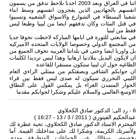
اننا في العراق وبعد 2003 اخذنا نلاحظ تدفق من يسمون
انفسهم بالجهاديين الذين يفجرون انفسهم وسط ابناء
شعبنا البسطاء في الشوارع والاسواق الشعبيه وتسببوا
في قتل المئات وكان تدفقهم ايضا من ليبيا وطبعا ليس
فقط من ليبيا
في متابعتي للثورة في ايامها المباركه لاحظت تخوفا جديا
من المجتمع الدولي وخصوصا الولايات المتحده الاميركيه
بل واوربا ايضا وحتى في بلداننا العربيه تخوف الجميع من
ان لايكون البديل بنلادنيا ارهابيا وهذا ليس ترديدا لكلمات
الطاغيه حول ان ليبيا ستكون مستقرا للقاعده
ان جوابكم الشافي وبصفتكم من ممثلي الراءي العام
الليبي التحرري سيكون له صدى ليس فقط بين قراء
الحوار المتمدن الغراء بل يمكنني القول على النطاق
الاوسع-العالمي والسلام عليكم وشكرا لجوابكم مقدما
6 - رد الى: الدكتور صادق الكحلاوي
عبدالحكيم الفيتوري ( 2011 / 3 / 13 - 16:27 )
المحترم الاستاذ الدكتور صادق الكحلاوي، تحية عطرة لك
ولأسرتك الكريمة، وشكرا لك على مداخلتك القيمة. أما
بخصوص سؤالك عن الجماعات المتطرفة ومدى