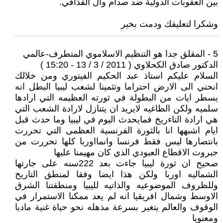
بين العقوبات الدولية ضد صدام وآل القذافي.
وشكرا لتعليقك ودمت بخير
5 - المقلق جدا هو التنظيم الاسلاموي المتطرف-عالمي
الدكتور صادق الكحلاوي ( 2011 / 3 / 13 - 15:20 )
السلام عليكم استاذ عبد الحكيم الفيتوري ومن خلالك
انحني الى الارض احتراما وتثمينا لشعب ليبيا البطل انه
يسطر ايات من البطولة في ثورته العظيمه التي ارادها
سلميه ولكن الطاغيه لايريد ان يتنازل لارادة الشعب التي
هي ارادة التاءريخ فمايحدث اليوم في ليبيا وما حدث قبل
ايام اشبهها انا بالثورة الفرنسية العظمى التي تحررت
بانتصارها ليس فقط فرنسا وانمااوربا كلها تحررت من
جبروت الاقطاع العبودي الذي كان مهيمنا عليها
صحيح ان ثورة ليبيا جاءت بعد 222سنه على جارتها
الشماليه اوربا ولكن هذا ايضا وفقا لمنطق التاريخ
وللظروف الموضوعيه والذاتيه لليبيا ومنطقتنا الشرق
الاوسط وشمال افريقيا انه لم يعد ممكنا الاستمرار في
الوقوف والعالم يتغير بسرعة مذهله نحو حياة غنية ماديا
ومعنويا