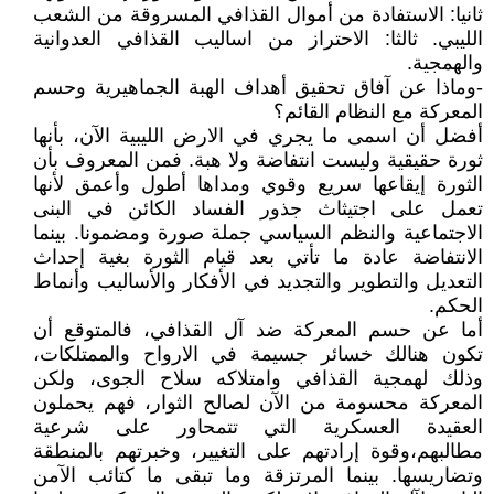
ثانيا: الاستفادة من أموال القذافي المسروقة من الشعب
الليبي. ثالثا: الاحتراز من اساليب القذافي العدوانية
والهمجية.
-وماذا عن آفاق تحقيق أهداف الهبة الجماهيرية وحسم
المعركة مع النظام القائم؟
أفضل أن اسمى ما يجري في الارض الليبية الآن، بأنها
ثورة حقيقية وليست انتفاضة ولا هبة. فمن المعروف بأن
الثورة إيقاعها سريع وقوي ومداها أطول وأعمق لأنها
تعمل على اجتيثاث جذور الفساد الكائن في البنى
الاجتماعية والنظم السياسي جملة صورة ومضمونا. بينما
الانتفاضة عادة ما تأتي بعد قيام الثورة بغية إحداث
التعديل والتطوير والتجديد في الأفكار والأساليب وأنماط
الحكم.
أما عن حسم المعركة ضد آل القذافي، فالمتوقع أن
تكون هنالك خسائر جسيمة في الارواح والممتلكات،
وذلك لهمجية القذافي وامتلاكه سلاح الجوى، ولكن
المعركة محسومة من الآن لصالح الثوار، فهم يحملون
العقيدة العسكرية التي تتمحاور على شرعية
مطالبهم،وقوة إرادتهم على التغيير، وخبرتهم بالمنطقة
وتضاريسها. بينما المرتزقة وما تبقى ما كتائب الآمن