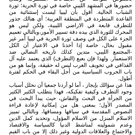
حضورها في المشهد الليبي خاصة في ثورة الحرية؛ ثورة
الشباب الحالية. أقول بأن ليبيا ليست إستثنائية من
القاعدة المتطردة في المنطقة العربية؛ أي هنالك جذور
للتطرف قابعة في الاراضي الليبية، ولكن ليس هو
المحرك للثورة الذي بيده دفة تسيير الأمور،وبالتالي تعميم
الجزء على الكل في وصف ثورة الحرية في ليبيا أمر غير
مقبول بحال، خاصة إذا أخذنا في الاعتبار أن الكل
-المجتمع الليبي- متدين كذلك تاريخه النضالي ضد
الاستعمار. ولهذا فإن بعبع (التطرف) الذي يعتمد عليه آل
القذافي في تخويف الغرب ليس له حقيقة، وإنما هو من
باب الحروب السياسية من أجل البقاء في الحكم لفترة
أطول.
هذا عن سؤالك بإيجاز ، أما لو أردنا جمعيا أن نحلل أسباب
وجود التطرف وكيفية تفكيكه، فهذا يتطلب الكثير الكثير
من الجرأة في البحث والنقاش، حيث يبدأ البحث في
المصدر الأول؛ بمعنى هل من إمكانية لإعادة قراءة
النصوص المقدسة في سياقها ومساقها، وبالتالي تمييز
الاسلام المنزل من الاسلام المؤول، وتحديد كمل الدين
وعدم شموليته لمناشط الدنيا كالسياسة والاقتصاد
والاجتماع والعلاقات الدولية وغير ذلك إلا من باب القيم