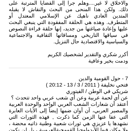
والاخلاق لا غير....وهلم جرا إلى القضايا المترتبة على
ذلك. ولكن هذا المنحى من البحث والنقاش لا يقبله
المتدين العادي ناهيك عن الإسلامي المعتدل أو
المتطرف. وهذه هي الحلقة المفقودة التي ينبغي البحث
عليها وإعادة صياغتها من جديد، إنها حلقة قراءة النصوص
في سياقها التاريخي ومساقاتها الثقافية والاجتماعية
والسياسية والاقتصادية حال التنزيل.
أكرر شكري والتقدير لشخصيك الكريم
ودمت بخير وعافية
7 - حول القومية والدين
فتحي نخليفة ( 2011 / 3 / 13 - 20:12 )
شريكي في الوطن / الفيتوري
عن أي لحمة عربية وعن أي شعب عربي واحد تتحدث ؟
أعتقد أن شعارات الشعب العربي الواحد والوحدة العربية
والمصير العربي، آن أوان ضمها إيضاً إلى الأيات العابرة
التي عفا عنها الزمن كما ذكرت , فهذه الثورات التي
نشهدها يا عزيزي هي ثورات شعبية وطنية ذاتيه محضة ،
ولا مكان فيها للأيدولوجيا القومجيةالعروبية ، بل لن نكون