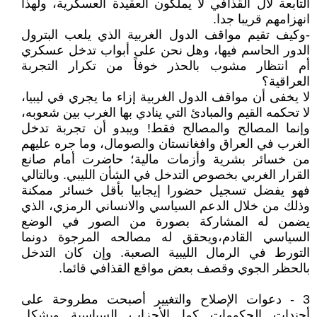
التابعة لآل القذافي لا يملكون العقيدة العسكرية، ولهذا
انهزامهم قريبا جدا.
-وكيف تقيم مواقف الدول الغربية الذي يلعب البترول
الدور الحاسم فيها، وهل نحن على أبواب تدخل عسكري
أم انتظار مشوب بالحذر خوفاً من تكرار التجربة
العراقية؟
لا يخفى أن مواقف الدول الغربية إزاء ما يجري في ليبيا،
لا تحكمه القيم والمبادئ التي ينادي بها الغرب بين شعوبه،
وإنما المصالح والمصالح فقط! ويبدو أن تجربة تدخل
الغرب في العراق وافغانستان والصومال، وما جره عليهم
من خسائر بشرية وأزمات مالية؛ حاضرت أمام صانع
القرار الغربي بخصوص التدخل في الشأن الليبي. وبالتالي
فهو يفضل تسجيل حضورا إيجابيا بأقل خسائر ممكنة
وذلك من خلال الدعم السياسي والانساني الرمزي، الذي
يضمن له المشاركة بصورة من الصور في الوضع
السياسي القادم،ويحقق له مصالحه المرجوة دونما
التورط في الرمال الليبية الصعبة. وإن كان التدخل
بالحظر الجوي وقصف بعض مواقع القذافي قائما.
3 - دعوات الإصلاح والتغيير أصبحت مطروحة على
أجندات الحكومات كما الأحزاب السياسية وبشكل