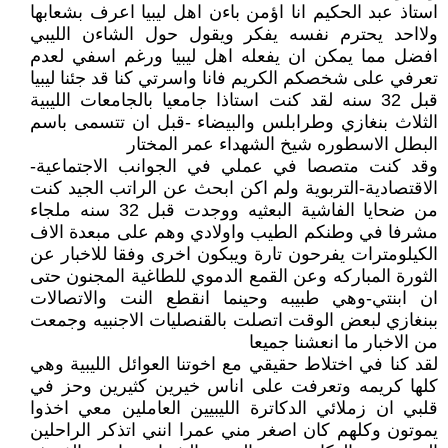
استاذ عبد الحكيم انا اؤمن باءن اهل ليبيا اعرف بشعابها
ولااحد يحترم نفسه يفكر ويقول حول الشاءن الليبي
افضل مما يمكن ان يفعله اهل ليبيا ورغم اسفي لعدم
تعرفي على شخصكم الكريم فانا واسرتي كنا قد جئنا ليبيا
قبل 32 سنه لقد كنت استاذا جامعيا بالجامعات الليبية
الثلاث بنغازي وطرابلس والبيضاء -قبل ان تتسمى باسم
البطل الاسطوره شيخ الشهداء عمر المختار
وقد كنت متصصا في عملي في الجوانب الاجتماعية-
الاقتصادية-التربوية ولم اكن ابحث عن الراتب الجيد كنت
من ضحايا الفاشية البعثيه ووجدت قبل 32 سنه ملجاء
مشرفا في وطنكم الطيب واولادي وهم على مبعدة الاف
الكيلومترات يفرحون تارة ويبكون اخرى وفقا للاخبار عن
الثورة المباركه وعن القمع الدموي للطاغية المجنون حتى
ان ابنتي-وهي طبيبه وحينما انقطع النت والاتصالات
ببنغازي لبعض الوقت اتصلت بالقنصليات الاجنبيه وجمعت
من الاخبار ما انعشنا جميعا
لقد كنا في اختلاط حقيقي مع اخوتنا العوائل الليبية وهي
كلها كريمه وتعرفت على اناس خيرين كثيرين وحز في
قلبي ان زملائي الدكاترة الليبيين العاملين معي اخذوا
يموتون وكلهم كان اصغر مني عمرا انني اتذكر الراحلين