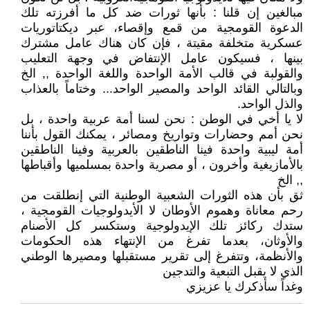
مبالغين إن قلنا : بأنها ثورات ضد كل ما أفرزته تلك
الدعوة القومجية من قمع وإقصاء، عبر ديكتاتوريات
عسكرية متخلفة مقيتة ، فإن كان هناك عامل مشترك
بينها ، فسيكون عامل الإنتفاض في وجهة التعليب
والقولبة في قالب الأمة الواحدة واللغة الواحدة ,, الخ
وبالتالي القائد الواحد والمصير الواحد... وختاماً بالعذاب
والذل الواحد.
لا يا أخي في الوطن : نحن لسنا أمة عربية واحدة ، بل
نحن أمم وحضارات وتواريخ ومصائر ، يمكنك القول بأننا
أمة ليبية واحدة فينا الناطقين بالعربية وفينا الناطقين
بالأمازيغية وأخرون ، أو مصرية واحدة بمسلميها وأقباطها
,, الخ
ثق بأن هذه الثورات الشعبية الوطنية التي إنطلقت من
رحم معاناة وهموم الأوطان لا الأيدولوجيات القومجية ،
ستدك ركائز تلك الإيدولوجية وستكسر كل الأصنام
والأوثان، بعدما تفرغ من الإنتهاء هذه الحكومات
والأنظمة، وتتفرغ إلى تقرير مستقبلها ومصيرها الوطني
الذي لا يقبل التبعية والتدجين
وغداً سأذكرك يا عزيزي