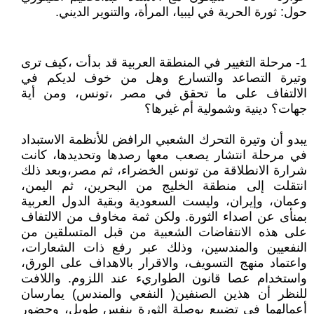
حول: ثورة الحرية في ليبيا، المرأة، والتنوير الديني.
1- مرحلة التغيير في المنطقة العربية قد بدأت ،كيف ترى
وتيرة التصاعد والتسارع وهل من خوف لديكم في
الالتفاف على ما تحقق في مصر ،تونس، ومن أية
جهات؟ دينية وشمولية أم غيرها؟
يبدو أن وتيرة التحرك الشعبي الرافض للأنظمة الاستبداد
في مرحلة انتشار يصعب معها رصدها وتحديدها، كانت
شرارة الانطلاقة من تونس الخضراء، ثم مصر،وبعد ذلك
انتقلت إلى منطقة الخليج من البحرين، ثم اليمن،
وعمان، وإيران، وليست السعودية وبقية الدول العربية
بمنأى عن اصداء الثورة. ولكن ثمة مخاوف من الالتفاف
على هذه الانتفاضات الشعبية من قبل المتسلقين من
النفعيين والمندسين، وذلك عبر رفع ذات الشعارات،
واعتماد منهج التسويف، والاقرار بالاهداف على الورق،
واستخدام عصا قانون الطواريء عند اللزوم. واللافت
للنظر أن هذين الصنفين( النفعي والمندس) يمارسان
أعمالهما في تضييع بوصلة الثورة بنفس طويل، وحضور