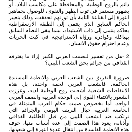
دائم بالروح الوطنية، والمحافظة على مكاسب البلاد، أو
بظهور مستمر في ثوب الطهر والتقوى، للوصول بجماهير
الثورة إلى القناعة التامة بأن ثورتهم تحققت، وذلك بتغيير
الحاكم السابق الذي ينتمى إلى الطبقة الارسقراطية
بحاكم ينتمي إلى ذات الاستبداد، بينما يبقى النظام السابق
بهياكله وكوادره ورؤاه الاستراتيجية في كبت الحريات
وعدم احترام حقوق الانسان.
2 -هل من تفسير للصمت العربي الكبير إزاء ما يقترفه
القذافي من جرائم بحق الشعب الليبي؟
ضرورة التفريق بين الشعب العربي والانظمة المستبدة
الحاكمة، فالشعب العربي لحمة واحدة، بل هذه
الانتفاضات الشعبية أشعلت روح الوطنية لديه، وعززت
الشعور بالانتماء القوي إلى الوحدة العربية والصف العربي
الواحد. أما بخصوص صمت حكام العرب المتمثلة في
الجامعة العربية حيال النزيف اليومي والجرائم التي
ترتكب ضد الشعب الليبي من قبل الطاغية القذافي
وأذنابه، يعود هذا الصمت إلى عدة أسباب منها، خوف
هذه الانظمة الفاسدة من انتقال عدوة الثورة إلى شعوبها.