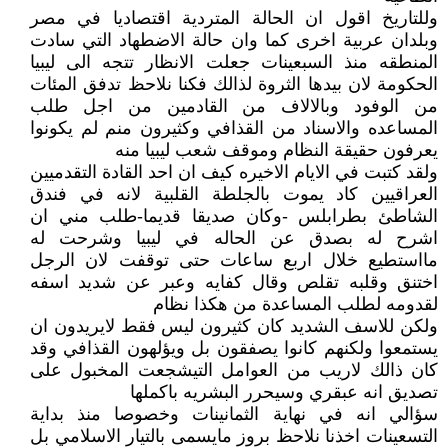
وللتاريخ اقول ان الحالة المتردية اقتصاديا في مصر
وبلدان عربية اخرى كما وان حالة الاضطهاد التي سادت
المنطقه منذ السبعينات جعلت الانظار تتجه الى ليبيا
الحكومة لان بيدها الثروة لذالك فكنا نلاحظ تدفق المئات
من الوفود وبالالاف من القادمين من اجل طلب
المساعده والاسناد من القذافي وكثيرون منم لم يكونوا
يعرفون حقيقة النظام وموقف شعب ليبيا منه
ولقد كتبت في الايام الاخيره كيف ان احد القادة التقدميين
العراقيين كاد يموت بالجلطة القلبية لانه في فندق
الشاطئ بطرابلس -وكان صديقا قديما-طلب مني ان
اشرح له بصدق عن الحاله في ليبيا وشرحت له
مااستطيع خلال اربع ساعات حتى توقفت لان الرجل
اختنق وقلبه تقلص وقال كفايه وعبر عن شديد اسفه
لقدومه لطلب المساعدة من هكذا نظام
ولكن للاسف الشديد كان كثيرون ليس فقط لايريدون ان
يستمعوا ولكنهم كانوا يصفقون بل ويؤلهون القذافي وقد
كان ذالك لاريب من العوامل التيشجعت المخبول على
تصديق انه عبقري وسيحرر البشريه باكملها
سؤالي انه في نهاية الثمانينات وخصوصا منذ بداية
التسعينات اخذنا نلاحظ بروز مايسمى بالتيار الاسلامي بل