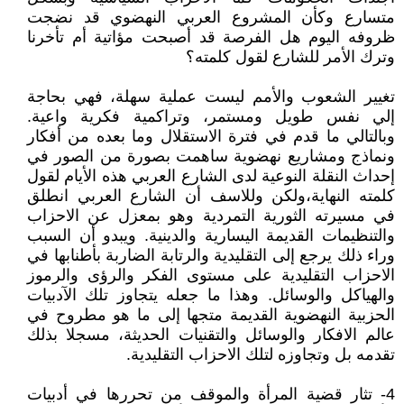
متسارع وكأن المشروع العربي النهضوي قد نضجت
ظروفه اليوم هل الفرصة قد أصبحت مؤاتية أم تأخرنا
وترك الأمر للشارع لقول كلمته؟
تغيير الشعوب والأمم ليست عملية سهلة، فهي بحاجة
إلي نفس طويل ومستمر، وتراكمية فكرية واعية.
وبالتالي ما قدم في فترة الاستقلال وما بعده من أفكار
ونماذج ومشاريع نهضوية ساهمت بصورة من الصور في
إحداث النقلة النوعية لدى الشارع العربي هذه الأيام لقول
كلمته النهاية،ولكن وللاسف أن الشارع العربي انطلق
في مسيرته الثورية التمردية وهو بمعزل عن الاحزاب
والتنظيمات القديمة اليسارية والدينية. ويبدو أن السبب
وراء ذلك يرجع إلى التقليدية والرتابة الضاربة بأطنابها في
الاحزاب التقليدية على مستوى الفكر والرؤى والرموز
والهياكل والوسائل. وهذا ما جعله يتجاوز تلك الآدبيات
الحزبية النهضوية القديمة متجها إلى ما هو مطروح في
عالم الافكار والوسائل والتقنيات الحديثة، مسجلا بذلك
تقدمه بل وتجاوزه لتلك الاحزاب التقليدية.
4- تثار قضية المرأة والموقف من تحررها في أدبيات