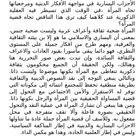
الأحزاب اليسارية في مواجهة الأفكار الدينية ومرجعياتها
تجاه المرأة ،في الوقت الذي تسيطر فيه العقلية
الذكورية عند كلاهما كيف ترى هذا التناقض تجاه قضية
المرأة؟
المرأة ضحية ثقافة وأعراف عربية وليست ضحية جنس،
بمعنى أن اليساري والاسلامي ما هو إلا بن بيئته الثقافية
والعرفية، ومهم طرح من افكار جميلة على المستوى
النظري، فهو دائما يبقى مأسورا بقيود العادات والاعراف
والثقافة السائدة، وإن تبدت بعض صور التحررية هنا
وهنالك، ولكن الحقيقة أن الجميع محكومون بثقافة
ذكورية تتعاطى مع المرأة بكونها موضوعا وليست ذاتا.
وبالتالي ينبغي التوجه إلى نقد النصوص الدينية والثقافية
بطريقة منطقية تحفظ للمجتمع انتمائه إلى مكوناته التي
توفر له الاستقرار والآمن الاجتماعي مع التحول إلى
قضية المساواة الحقيقية بين المرأة والرجل بكونها ذاتا.
ومن هنا ينبغي أن تشارك المرأة في عملية النقد والتحول
الحقيقي بصورة فاعلة وألا تقف متفرجة في محل
مفعول به. وللآسف أن قضية المرأة جملة عادة ما تتناولها
الاحزاب اليسارية والدينية في إطار المناكفة السياسية،
وليس في إطار العلمية الجادة، وهذا هو مكمن الداء.