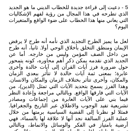
5 - دعيت إلى قراءة جديدة للخطاب الديني ما هو الجديد
الذي تطرحه في هذا المجال من رؤية لفهم الإشكاليات
التي يعاني منها هذا الخطاب على ضوء الواقع والمتغيرات
اليوم؟
لعل ما يميز الطرح التجديد الذي نأمه أنه طرح لا يرفض
الإيمان ومنطق التخلق بأخلاق الوحي أولا. ثانيا، أنه طرح
من داخل الصف المؤمن وليس من خارجه. أما عن
الجديد الذي نقدمه يمكن ذكر أهم محاوره، كونه يتمحور
حول ضرورة فرز آيات القرآن إلى آيات خالدة وأخرى
عابرة؛ بمعنى ثمة آيات خالدة لا تتأثر ببعدي الزمان
والمكان، وآخرى تتأثر بختلاف الزمان والمكان والانسان.
وهذا الفرز يسمح بتحديد الآيات التي تمثل (الدين)، من
الآيات التي فارقها الواقع. وبالتالي مراجعة وإعادة النظر
فيما بني على الآيات العابرة من إجماعات ومصادر
تشريعية تفيد الوجوب والاطلاق عبر التاريخ والجغرافيا.
فمثلا لو نظرنا إلى القضية السياسية برمتها من خلال
عملية الفرز السالفة نجد أنها لا علاقة لها بالسماء، فهي
أرضية بامتياز في الفكر والوسائل والانماط، وبالتالي