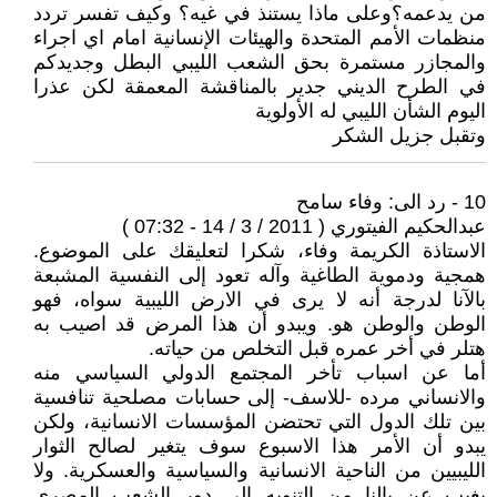
من يدعمه؟وعلى ماذا يستنذ في غيه؟ وكيف تفسر تردد
منظمات الأمم المتحدة والهيئات الإنسانية امام اي اجراء
والمجازر مستمرة بحق الشعب الليبي البطل وجديدكم
في الطرح الديني جدير بالمناقشة المعمقة لكن عذرا
اليوم الشأن الليبي له الأولوية
وتقبل جزيل الشكر
10 - رد الى: وفاء سامح
عبدالحكيم الفيتوري ( 2011 / 3 / 14 - 07:32 )
الاستاذة الكريمة وفاء، شكرا لتعليقك على الموضوع.
همجية ودموية الطاغية وآله تعود إلى النفسية المشبعة
بالآنا لدرجة أنه لا يرى في الارض الليبية سواه، فهو
الوطن والوطن هو. ويبدو أن هذا المرض قد اصيب به
هتلر في أخر عمره قبل التخلص من حياته.
أما عن اسباب تأخر المجتمع الدولي السياسي منه
والانساني مرده -للاسف- إلى حسابات مصلحية تنافسية
بين تلك الدول التي تحتضن المؤسسات الانسانية، ولكن
يبدو أن الأمر هذا الاسبوع سوف يتغير لصالح الثوار
الليبيين من الناحية الانسانية والسياسية والعسكرية. ولا
يغيب عن بالنا من التنويه إلى دور الشعب المصري