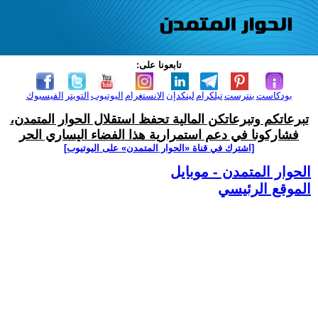
تابعونا على:
بودكاست
بنترست
تيلكرام
لينكدإن
الانستغرام
اليوتيوب
التويتر
الفيسبوك
تبرعاتكم وتبرعاتكن المالية تحفظ استقلال الحوار المتمدن،
فشاركونا في دعم استمرارية هذا الفضاء اليساري الحر
[اشترك في قناة ‫«الحوار المتمدن» على اليوتيوب]
الحوار المتمدن - موبايل
الموقع الرئيسي