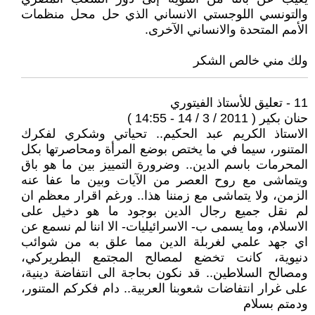
والتونسي اللوجستي الانساني الذي حل محل منظمات
الأمم المتحدة والانساني الآخرى.
ولك مني خالص الشكر
11 - تعليق للأستاذ الفيتوري
حنان بكير ( 2011 / 3 / 14 - 14:55 )
الاستاذ الكريم عبد الحكيم.. تحياتي وشكري لفكرك
المتنور، سيما في ما يختص بوضع المرأة ومحاصرتها بكل
المحرمات باسم الدين.. وضرورة التمييز بين ما هو باق
ويتماشى مع روح العصر من الآيات وبين ما عفا عنه
الزمن، ولا يتماشى مع زمننا هذا.. ورغم اقرار معظم ان
لم نقل جميع رجال الدين بوجود ما هو دخيل على
الاسلام، وما يسمى ب- الاسرائيليات- الا اننا لم نسمع عن
اي جهد علمي لغربلة الدين مما علق به من شوائب
دنيوية، كانت تخضع لمصالح المجتمع البطريركي،
ومصالح السلاطين.. قد نكون بحاجة الى انتفاضة دينية،
على غرار انتفاضات شعوبنا العربية.. دام فكركم المتنور،
ودمتم بسلام