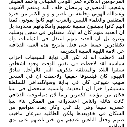
المرحومين الدكاتره عمر التومي الشيباني واخمد الفنيش
وشعيب المنصوري ورمضان خلف الله ومنعم الاشهب
وعبدالله الهوني وخليفه بن ناصر و و و الكثير من خيرة
المثقفين والعلماء الليبيين والعرب انهم كانوا يموتون كمدا
انهم كانوا يعيشون مصيبة شعبهم وامكانياتهم محدودة بل
ان العديد منهم كان له اولاد معتقلون في سجن بوسليم
وغيره بل ان العديد منهم اعتقل في الثمانينات ولم
نكنقادرين جميعا على فعل مايزيح هذه الغمه القذافية
عن الامة الليبية الطيبة الشريفه
لقد لاحظت انه لم تكن الى نهاية السبعينات احزاب
سياسيه لقد لاحظت في نفس الوقت وجود اشخاص
سبقوا البلاد والمنطقة بفكرهم النير فالراحل صادق
النيهوم كان فيلسوفا حقيقيا ولاحظت ان في السجن
طبيب شيوعي كان في بداية وصولالقذافي للسلطة
مستبشرا خيرا ان التحديث والتنميه ستحصل في ليبيا
فكان من مؤيديه ككثيرين ربما لان ديماغوجية القذافي
كانت هائله والناس اعتقدواانه من الممكن بناء ليبيا
عصريه سيما وهي بلد غني وكان بعدد متواضع من
السكان في 69وبعدها ولكن الطاغيه سرعان ماخيب
ظنهم وجعل الياءس عندهم من خير ياءتيهم على يدي
الطاغية