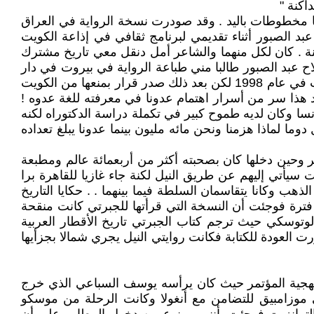
اكنة "
لها مخطوطات باليد . وقد صودرت نسخة الرواية في العراق
في مصر فصرفت النظر عنها . في عام 1969 التقيت بالشاعر صلاح عبد الصبور أثناء تقديمي لبرنامج ثقافي في إذاعة الكويت
نة . كان لكل منهما والشاعر أمل دنقل معي تاريخ مشترك
 عبد الصبور طالبا مني طباعة الرواية في بيروت في دار
العودة . وأخيرا ظهرت الرواية مطبوعة للنور لكنها منعت في كل الدول العربية باستثناء لبنان والكويت وقد طبعت ثمان مرات في عام 1998 لكن بعد ذلك صدر قرار بمنعها من الكويت
د هذا سر من أسرار اهتمام عدونا في معرفته للغة عدوه !
ن الكاتب المسرحي سعدالله ونوس في فرنسا وكان لديه طموح كبير في تكملة دراسة الدكتوراه لكنه
ا لماذا هزمنا ونحن مائه مليون بينما عدونا يبلغ تعداده
 وحين دخلها كان بصحبته أكثر من أربعمائة عالم ومطبعة
سيأتي إليهم عن طريق النيل لكنة جاء غازيا للقاهرة برا
وكانا يتقاسمان السلطة فيما بينهما . . حكايا التاريخ
فترة فوجئت أن النسخة التي قرأتها للجبرتي كانت منقحة
توسكي حيث ترجم كتاب الجبرتي تاريخ الأقطار العربية
العودة للكتابة فكانت روايتي النيل يجري شمالا بجزأيها
نهجية المؤتمر حيث كان يرأسه يوسف السباعي الذي خرج
ى موزامبيق للتضامن مع أنغولا وكانت الرحلة من موسكو