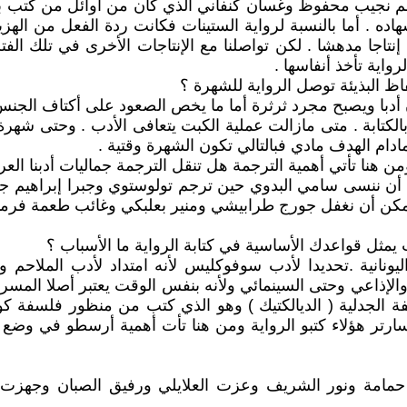
م نجيب محفوظ وغسان كنفاني الذي كان من أوائل من كتب بأ
هاده . أما بالنسبة لرواية الستينات فكانت ردة الفعل من ا
نتاجا مدهشا . لكن تواصلنا مع الإنتاجات الأخرى في تلك الف
واية تأخذ أنفاسها .
ظ البذيئة توصل الرواية للشهرة ؟
 أدبا ويصبح مجرد ثرثرة أما ما يخص الصعود على أكتاف الجنس
الكتابة . متى مازالت عملية الكبت يتعافى الأدب . وحتى شهر
ادام الهدف مادي فبالتالي تكون الشهرة وقتية .
ن هنا تأتي أهمية الترجمة هل تنقل الترجمة جماليات أدبنا العر
مكن أن ننسى سامي البدوي حين ترجم تولوستوي وجبرا إبراهي
يمكن أن نغفل جورج طرابيشي ومنير بعلبكي وغائب طعمة فرما
يمثل قواعدك الأساسية في كتابة الرواية ما الأسباب ؟
يونانية .تحديدا لأدب سوفوكليس لأنه امتداد لأدب الملاحم 
الإذاعي وحتى السينمائي ولأنه بنفس الوقت يعتبر أصلا المسرح
ة الجدلية ( الديالكتيك ) وهو الذي كتب من منظور فلسفة كو
 هؤلاء كتبو الرواية ومن هنا تأت أهمية أرسطو في وضع ال
تن حمامة ونور الشريف وعزت العلايلي ورفيق الصبان وجهزت 