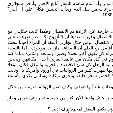
 وأنا أمام شاشة التلفاز أتابع الأخبار وأدخن سجائري
جرعات من نقل الدم وبدأت أتحسن فكان علي أن ألبي ّ
خارجة عن الإرادة تم الانفصال وهكذا كانت حكايتي مع
تم الانفصال وقررت بعدها أن لا أتزوج لكن حين تعرفت على
م الانفصال . ومن خلال تجاربي أعتقد أن المرأة أحيانا تبحث
فضل مع العلم أن الصداقة مازالت موجودة . أما بالنسبة
ة لأن تكون أكثر تحملا وصبرا ومتابعة ومثابرة تماما كما
ليوم في كل مكان من عالمنا العربي أخذن مكانتهن ونجحن
يد الرجل كل شئ الاقتصاد والحرية والتنقل فكان مؤهلا
تها ظهرت كثير من الروائيات في أوروبا وأمريكا بل ونالت
ل لا الحصر سحر خليفة ونجوى بركات وسلمى بكري وأسماء
اتك عند أيها تتوقف وكيف تقيم الرواية العربية من خلال
غييرا هائل ولدينا الآن أكثر من خمسمائة روائي عربي وحاز
لتي يكتبها البعض لمجرد ترف أدبي ؟