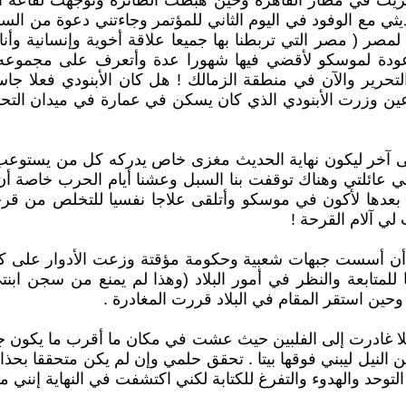
انزيت في مطار القاهرة وحين هبطت الطائرة وتوجهت لقاعة 
ديثي مع الوفود في اليوم الثاني للمؤتمر وجاءتني دعوة من 
لمصر ( مصر التي تربطنا بها جميعا علاقة أخوية وإنسانية و
دة لموسكو لأقضي فيها شهورا عدة وأتعرف على مجموعه ك
لتحرير والآن في منطقة الزمالك ! هل كان الأبنودي فعلا 
ين وزرت الأبنودي الذي كان يسكن في عمارة في ميدان التح
 إلى آخر ليكون نهاية الحديث مغزى خاص يدركه كل من يستوعب
تي عائلتي وهناك توقفت بنا السبل وعشنا أيام الحرب خاصة أن
 بعدها لأكون في موسكو وأتلقى علاجا نفسيا للتخلص من قرحة
ي آلام القرحة !
راقي فكان أن أسست جبهات شعبية وحكومة مؤقتة وزعت الأدوار
لمتابعة والنظر في أمور البلاد (وهذا لم يمنع من سجن ابنتي
ين استقر المقام في البلاد قررت المغادرة .
ا غادرت إلى الفلبين حيث عشت في مكان ما أقرب ما يكون ج
ن النيل ليبني فوقها بيتا . تحقق حلمي وإن لم يكن متحققا ب
توحد والهدوء والتفرغ للكتابة لكني اكتشفت في النهاية إنني 