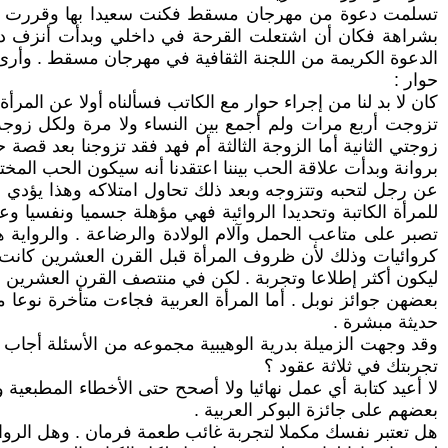
تسلمت دعوة من مهرجان مسقط فكنت سعيدا بها وقررت الحضور
بشراهة فكان أن اشتعلت القرحة في داخلي وبدأت أنزف دما
الدعوة الكريمة من اللجنة الثقافية في مهرجان مسقط . وأرى تغ
حوار :
كان لا بد لنا من إجراء حوار مع الكاتب فسألناه أولا عن المرأة 
تزوجت أربع مرات ولم أجمع بين النساء ولا مرة ولكل زوجة
زوجتي الثانية أما الزوجة الثالثة أم فهد فقد تزوجنا بعد قص
بروانة وبدأت علاقة الحب بيننا اعتقدنا أنه سيكون الحب المختل
عن رجل لتحبه وتتزوجه وبعد ذلك تحاول امتلاكه وهذا يؤدي إ
للمرأة الكاتبة وتحديدا الروائية فهي مؤهلة جسميا ونفسيا وع
تصبر على متاعب الحمل وآلام الولادة والرضاعة . والرواية
كروائيات وذلك لأن ظروف المرأة قبل القرن العشرين كانت أ
ليكون أكثر إطلاعا وتجربة . لكن في منتصف القرن العشرين حي
بعضهن جوائز نوبل . أما المرأة العربية فجاءت متأخرة نوع
حديثة مبشرة .
وقد وجهت الزميلة بدرية الوهيبية مجموعه من الأسئلة أجاب ع
تجربتك في ثلاثة عقود ؟
لا أعيد كتابة أي عمل نهائيا ولا أصحح حتى الأخطاء المطبعية
بعضهم على جائزة البوكر العربية .
هل تعتبر نفسك مكملا لتجربة غائب طعمة فرمان . وهل الرواية 