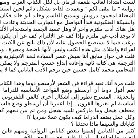
لست امتدادا لغائب طعمة فرمان بل لكل الكتاب العرب ومنه
روايته " ما تبقى لكم " وتعمدت لقاءه بشكل دائم لحين استش
المحتلة لمحمود درويش وسميح القاسم وخالد أبو خالد فكان إ
والشبكة العنكبوتية فبدأ التواصل مع التجارب الحديثة وعادت الر
هل هناك أدب ملتزم وآخر لا وهل تسيد الجسد واستخدام الألفا
لا يوجد أدب غير ملتزم وإذا كف عن الالتزام كف عن أن يكون
يرغب فيما لا يستطيع الحصول عليه لأن ذلك ناتج عن الكبت ب
لقراءة وامتلاك مثل هذه الكتب وليس لأنها ناضجة ومعبرة . وم
قلت في حوار سابق أننا نعيش عصر السيادة للغة الانجليزية وم
الترجمة هي كتابة ثانية وإعادة إبداع حسب المترجم ولا ي
المحامي محمد كامل حسين حين ترجم الأدب الياباني كما لا 
قلت مرة أنك تعيد قراءة فن الشعر لأرسطو دوما وهذا الكتاب 
نعم أقول دوما أن أرسطو وضع القواعد الأساسية للدراما ال
والحديثة . المسرح تطور إلى أشكال أخرى كالفن التلفزيوني و
أساسية لم تغيرها القرون . إذا اعتبرنا أن أرسطو وضع فلسف
معطف هيجل وما ماركس تلميذ هيجل ومن ثم من تبعهم كسارتر
وكل عمل يفتقد الدراما كيف يكون عملا سرديا ؟!
كتاباتك والسينما ماذا تحدثنا ؟
كثير من الفنانين إهتموا ببعض كتاباتي الروائية ومنهم فا
لتصويرها إضافة إلى أن الرقابة رفضت البعض الآخر .