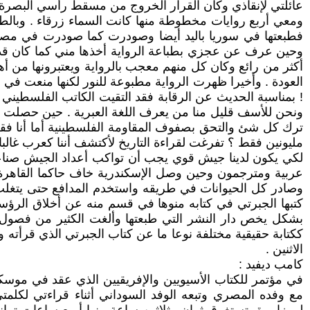
عائلتي لإنقاذي وكان القرار الخروج من مسقط رأسي البصرة فا
ومعي أربع روايات مخطوطة منها كانت السماء زرقاء . وبالطب
وحين عرف عن عجزي بطباعة الرواية أخذها مني كما كان قد أ
أكثر من رائع وكان كل منهم معجب بالرواية ويعتبرونها من أ
! بمناسبة الحديث عن الرقابة فقد التقيت الكاتب الفلسطيني 
ترك كل شئ والتحق بصفوف المقاومة الفلسطينية أما أنا فقررت 
مليونين فقط ؟ تفرغت لقراءة التاريخ لأكتشف أننا كعرب غال
لكي يكون لدينا جيش قوي يجب أن تواكب أعداد الجيش صناعة ع
عربية ومترجمون وحين وصل الإسكندرية خاف حاكما القاهرة فصن
وصادر كل الحيوانات في طريقه واستخدم المدافع حتى يتغلب ع
كتبها الجبرتي في كتابه منوها في قسم منه عن أخلاق الرؤس
بشكل يخص دار النشر التي طبعتها وألغت الكثير من فصول 
ككتابة حقيقية مختلفة نوعا ما عن كتاب الجبرتي الذي قرأته 
الاثنين .
كامب ديفيد :
في مؤتمر للكتاب الأسيويين والإفريقيين الذي عقد في مو
مع وفده المصري وتبعه الوفد السوداني أثناء قراءتي لكلم