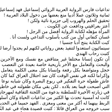
تداعيات فارس الرواية العربية الروائي إسماعيل فهد إسماعي
ثمانية وثلاثون عملا أدبيا منع بعضها من دخول البلاد العربية !
تحقيق الحلم والهروب إلى جزيرة نائية ولكن !
أعتز بعراقيتي ودافعت عن الكويت .
المرأة مؤهله لكتابة الرواية أفضل من الرجل !
غسان كنفاني أول من كتب بأسلوب التداعي ولست أنا .
كبت الكتابة ينتج أدبا جنسيا !
سينمائيون استعدوا لتنفيذ بعض رواياتي لكنهم لم يجدوا أرضا ل
كتبت رحاب الهندي
أن تكون إنسانا مختلفا غير متناقض مع نفسك ومع الآخرين 
والبحث والتعامل مع الأخر بأريحية خاصة بعيدة عن التعصب وا
خجل ومتواضعا بكل رفعة وإنسانا بكل معنى الكلمة يتعامل 
وإكراما لكنه في نفس الوقت كان ضد احتلال العراق كما كان ضد ا
عاش طفولة حرة التفكير في ربوع البصرة وكان شبابه نوعا 
التي أصبحت فيما بعد بلاده . لكن بقي مكان طفولته في خاطر
في زيارته الأخيرة للسلطنة بدعوة من اللجنة الثقافية لمهرجان 
كانت له أمسية تحدث بها الكثير من تداعيات الحياة وكان أس
الربط بينهما له أكثر من معنى ومغزى . الفهد حميما في الحدي
سبب خروجه من العراق قائلا : كتبت قصيدة هجاء في عبد ال