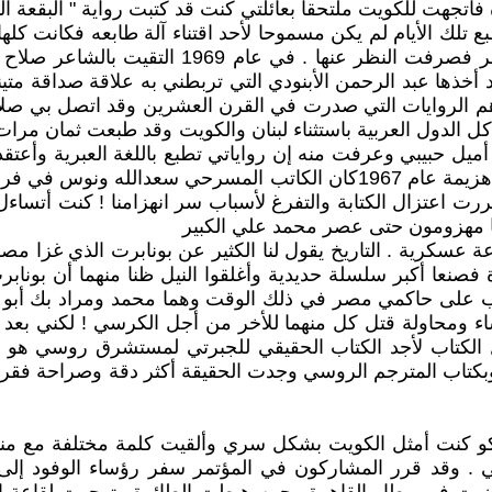
تجهت للكويت ملتحقا بعائلتي كنت قد كتبت رواية " البقعة الد
ع تلك الأيام لم يكن مسموحا لأحد اقتناء آلة طابعه فكانت ك
فطبعتها في سوريا باليد أيضا وصودرت كما صودرت 
خذها عبد الرحمن الأبنودي التي تربطني به علاقة صداقة متي
هم الروايات التي صدرت في القرن العشرين وقد اتصل بي صلاح
أميل حبيبي وعرفت منه إن رواياتي تطبع باللغة العبرية وأعتق
ونحن للأسف قليل منا من يعرف اللغة العبرية . حين حصلت هزيمة عام 1967كا
اعتزال الكتابة والتفرغ لأسباب سر انهزامنا ! كنت أتساءل دوم
با مهزومون حتى عصر محمد علي الكبير
سكرية . التاريخ يقول لنا الكثير عن بونابرت الذي غزا مصر
عا أكبر سلسلة حديدية وأغلقوا النيل ظنا منهما أن بونابرت 
لى حاكمي مصر في ذلك الوقت وهما محمد ومراد بك أبو الذهب 
اء ومحاولة قتل كل منهما للأخر من أجل الكرسي ! لكني بعد 
الكتاب لأجد الكتاب الحقيقي للجبرتي لمستشرق روسي هو لو
وبكتاب المترجم الروسي وجدت الحقيقة أكثر دقة وصراحة فقررت 
سكو كنت أمثل الكويت بشكل سري وألقيت كلمة مختلفة مع م
تي . وقد قرر المشاركون في المؤتمر سفر رؤساء الوفود إل