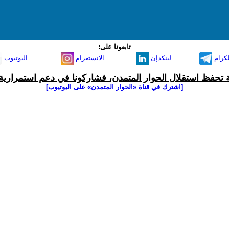
تابعونا على:
لكرام
لينكدإن
الانستغرام
اليوتيوب
ية تحفظ استقلال الحوار المتمدن، فشاركونا في دعم استمرارية 
[اشترك في قناة ‫«الحوار المتمدن» على اليوتيوب]