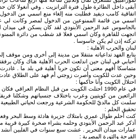
لموزامبيق تستغرق ثمان وثلاثين ساعة منها أربع ساعات تر
أبقى داخل الطائرة طول فترة الترانزيت . وفي أنغولا كان ح
اتفاقية كامب ديفيد فطلبت منه إلغاء منع اسمي من الدخول 
اسمي من قائمة الممنوعين من الدخول لمصر وكانت لي عو
بالجاسوس عبد الرحمن الأبنودي لقد كان يسكن في ميدان ا
اتجهت للقاهرة وكان اسمي فعلا قد شطب من دائرة الممنوع
تركته إذن لم يكن جاسوسا .
لبنان والحرب الأهلية :
يتابع الفهد تداعياته متنقلا من مدينة إلى أخرى ومن موقف
أحبابي في لبنان حين اندلعت الحرب الأهلية هناك وكان برفق
متماسكا أفهم معنى أن تكون حربا أهلية في بلد ما . غادرت
وحين عدت للكويت وأصرت زوجتي أم فهد على الطلاق عادت ل
احتلال الكويت وأنا حاكمها :
في عام 1990 احتلت الكويت من قبل النظام الع
الرائعين من كويتيين وعرب باختلاف جنسياتهم وشكلنا فريقا ل
سلمت كل مالديّ للحكومة الشرعية ورجعت لحياتي الطبيعية وح
تحقيق الحلم :
كنت أحلم طوال عمري بامتلاك جزيرة هادئة وسط البحر وفعل
أذكر عبد الرحمن الأبنودي وحلمه بشراء صخرة كبيرة قريبة م
عمارات ميدان التحرير . عشت سبع سنوات في الفلبين أنشد ال
القرحة والثورة المصرية :