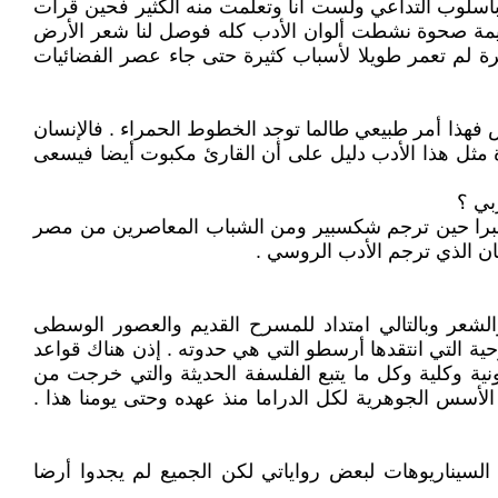
سلوب التداعي ولست أنا وتعلمت منه الكثير فحين قرأت
لهزيمة صحوة نشطت ألوان الأدب كله فوصل لنا شعر الأرض
ترة لم تعمر طويلا لأسباب كثيرة حتى جاء عصر الفضائيات
 فهذا أمر طبيعي طالما توجد الخطوط الحمراء . فالإنسان
ة مثل هذا الأدب دليل على أن القارئ مكبوت أيضا فيسعى
بي ؟
م جبرا حين ترجم شكسبير ومن الشباب المعاصرين من مصر
ن الذي ترجم الأدب الروسي .
والشعر وبالتالي امتداد للمسرح القديم والعصور الوسطى
ية التي انتقدها أرسطو التي هي حدوته . إذن هناك قواعد
نية وكلية وكل ما يتبع الفلسفة الحديثة والتي خرجت من
أسس الجوهرية لكل الدراما منذ عهده وحتى يومنا هذا .
السيناريوهات لبعض رواياتي لكن الجميع لم يجدوا أرضا