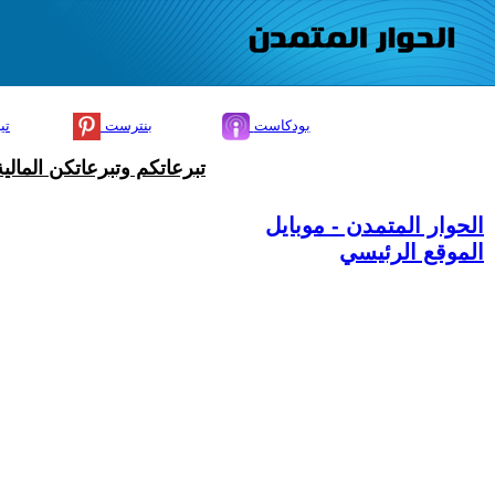
بودكاست
بنترست
تي
تبرعاتكم وتبرعاتكن المال
الحوار المتمدن - موبايل
الموقع الرئيسي