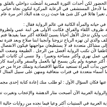
 لكن أحداث الثورة المصرية أشعلت دواخلي بالقلق والتوتر
 لأدخل المستشفى في الرعاية المركزة لتكون نجاة حياتي 
يرا هائلا في كل شئ هنا حيث زرت هذه البلاد آخر مرة عام 1989.
في حياته والمرأة الكاتبة في عالم الرواية فقال :
 ظروف اللقاء والفراق فكانت الأولى هي ابنة عمي ولظروف 
ة حب ولكن تدخل الأهل أحيانا يسيئ للعلاقة أكثر مما يفيدها ف
ف والذي لن تهزه الرياح تزوجنا وأنجبنا ابننا صلاح وبعد فترة ت
لى مشاكل متعددة قد لا يستطيعان مواجهتها فيكون الانفصال أ
اطفيا لأن تكتب الرواية أفضل من الرجل . الطبيعة وضعت المرأ
 هي عمل نهري وأكثر مساحة وتعبيرا . ولا ننسى أن كاتبات ا
كثر صعوبة ولم يكن يسمح لها بالعمل والسفر والدراسة كان ب
ن بدأت المرأة تستعيد مكانتها الاقتصادية وتملك جزءا من حري
ا ما أسماء متعددة في فترات متعاقبة ومنهن على سبيل المثا
نها فكان السؤال الأول : لو طلب منك إعادة كتابة إحدى مجموع
 والرواية العربية الآن أصبحت مثار الدهشة والإعجاب وتغيرت ت
العربية في الستينات أكثر وعيا فيما نجده من روايات حالية ا