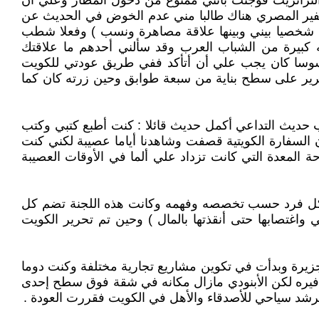
الترانزيت فوجئت بأنني ممنوع من دخول المطار وعلي أن
السفير المصري هناك طالبا مني عدم الخوض في الحديث عن
أنا شخصيا بيني وبينها علاقة مصاهرة ونسب ) وفعلا شطب
بيرة من الشباب العرب وقد سألني أحدهم ما علاقتك
جاسوسا كان يجب علي أن أتأكد ففي طريق عودتي للكويت
رير على سطح بناية من سبعة طوابق وحين زرته كان كما
 حديث التداعي أكمل حديث قائلا : كنت أطبع كتبي وكتب
 السفارة الكويتية قصفت وشاهدنا أياما عصيبة لكني كنت
 المعدة التي كانت تزداد علي ألما في الأوقات العصيبة
 على كل فرد حسب تخصصه وفهمه وكانت هذه اللجنة تضم كل
 واغتصابها حتى أنقذتها بالمال ) وحين تم تحرير الكويت
زيرة وبدأت في تكوين مشاريع تجارية مختلفة وكنت دوما
حذافيره لكن الأبنودي مازال مكانه في شقة فوق سطح إحدى
مرشد سياحي للأصدقاء والأهل في الكويت فقررت العودة .