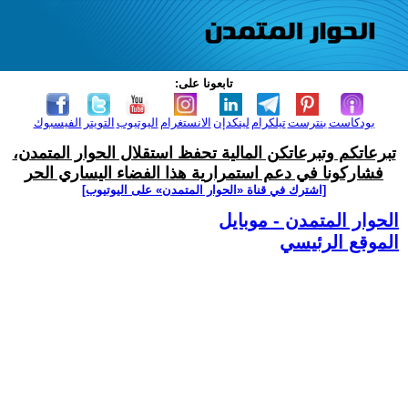
تابعونا على:
بودكاست
بنترست
تيلكرام
لينكدإن
الانستغرام
اليوتيوب
التويتر
الفيسبوك
تبرعاتكم وتبرعاتكن المالية تحفظ استقلال الحوار المتمدن،
فشاركونا في دعم استمرارية هذا الفضاء اليساري الحر
[اشترك في قناة ‫«الحوار المتمدن» على اليوتيوب]
الحوار المتمدن - موبايل
الموقع الرئيسي