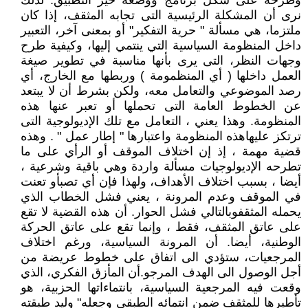
وطرحه على شكل برنامج ووضعه حيز التطبيق. لذلك
نرى أن المشكلة الرئيسية التى تجابه المثقف، إذا كان
ملتزما، هي مسألة " حرية التفكير" أو بمعنى آخر، التعبير
داخل المنظومة السياسية التي ينتمي إليها، وكيفية طرح
وجهات النظر، التى يرى بأنها مناسبة في تطوير صيغة
العمل داخلها ( أي المنظمومة ) وربطها مع الخارج، أي
رصد الموضوعي والتعامل معه، ولكن بشرط أن لا يبتعد
عن الخطوط العامة التى تحملها أو تعبر عنها هذه
المنظومة. وهذا يعني ، التعامل مع تلك الإديولوجية التى
ترتكز عليهاهذه المنظومة واعتبارها " إطار عمل " . وهذه
قضية مهمة ، إذ إن اختلاف الموقف أو الرأي على ما
تطرحه الإديولوجيات مسألة واردة وهي باقية وشرعية ،
أيضا ، بسبب اختلاف الأهداف، ولهذا فإن أي تصبأو تعنت
في الموقف وعدم المرونة ، يعني فشل الخطاب الذي
يحمله المثقفوبالتالي فشل الحوار. أن هذه القضية لا تقع
على عاتق المثقف، فقط ، وإنما تقع على عاتق الحركة
الوطنية، أيضا. أن المرونة السياسية، ورغم اختلاف
المرجعيات، ستؤدي الى اتفاق على خطوط عريضة من
أجل الوصول الى الهدف المرجو.أن المأزق الفكري، الذي
وقعت فيه المرجعية السياسية، بانتماءاتها الحزبية، هو
تأطيرها للمثقف ضمن انتمائه الطبقي وجعله" وليد طبقته