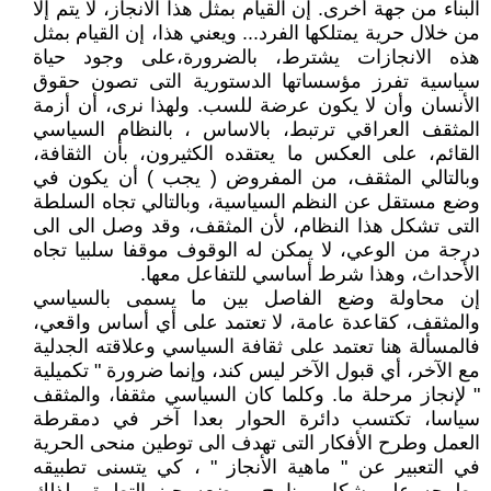
البناء من جهة أخرى. إن القيام بمثل هذا الانجاز، لا يتم إلا
من خلال حرية يمتلكها الفرد... ويعني هذا، إن القيام بمثل
هذه الانجازات يشترط، بالضرورة،على وجود حياة
سياسية تفرز مؤسساتها الدستورية التى تصون حقوق
الأنسان وأن لا يكون عرضة للسب. ولهذا نرى، أن أزمة
المثقف العراقي ترتبط، بالاساس ، بالنظام السياسي
القائم، على العكس ما يعتقده الكثيرون، بأن الثقافة،
وبالتالي المثقف، من المفروض ( يجب ) أن يكون في
وضع مستقل عن النظم السياسية، وبالتالي تجاه السلطة
التى تشكل هذا النظام، لأن المثقف، وقد وصل الى الى
درجة من الوعي، لا يمكن له الوقوف موقفا سلبيا تجاه
الأحداث، وهذا شرط أساسي للتفاعل معها.
إن محاولة وضع الفاصل بين ما يسمى بالسياسي
والمثقف، كقاعدة عامة، لا تعتمد على أي أساس واقعي،
فالمسألة هنا تعتمد على ثقافة السياسي وعلاقته الجدلية
مع الآخر، أي قبول الآخر ليس كند، وإنما ضرورة " تكميلية
" لإنجاز مرحلة ما. وكلما كان السياسي مثقفا، والمثقف
سياسا، تكتسب دائرة الحوار بعدا آخر في دمقرطة
العمل وطرح الأفكار التى تهدف الى توطين منحى الحرية
في التعبير عن " ماهية الأنجاز " ، كي يتسنى تطبيقه