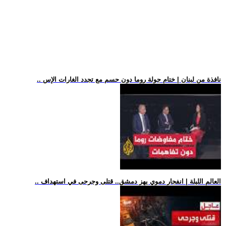
.. نافذة من لبنان | ختام جولة روما دون حسم مع تجدد الغارات الإس
.. العالم الليلة | انفجار دموي يهز دمشق.. قتلى وجرحى في استهداف