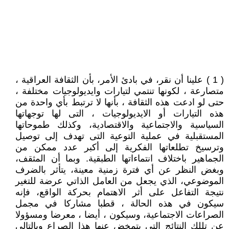
( 1 ) علينا أن نقر، في بادئ الأمر، بأن الثقافة العراقية ،
متصارعة ، لكونها تنتمي لتيارات وايديولوجيات مختلفة ،
حتى لو ادعت هذه الثقافة ، بأنها لا ترتبط بأي واحدة من
هذه التيارات أو الايديولوجيات ، التى لها توجهاتها
السياسية والاجتماعية والاقتصادية، وكذلك طموحاتها
المستقبلية في عملية التوعية التى تهدف إلى توصيل
وترسيخ تطلعاتها الفكرية إلى أكبر عدد ممكن من
الجماهير باختلاف انتماءاتها الطبقية. وبما أن المثقف،
وبغض النظر عن أي فترة زمنية معينة، يتأثر بالضرف
الموضوعي، الذي يجعل من العامل الذاتي عرضة للتغير
نتيجة التفاعل على أثر الاهتمام بحركة الواقع، فإنه
سيكون في هذه الحالة ، قطبا مشاركا في مجمل
الصراعات الاجتماعية، وسيكون ، أيضا ، معرضا ومسؤولا
عن تللك النتائج التى يتمخض عنها هذا الصراع وبالتالي