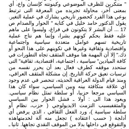
" متنكرين للظرف الموضوعي وكينونته كإنسان واع، أي
بمعنى آخر، محاولة تجريده من المعرفة التى ترتبط
بوعي هذا الفرد كحضور تاريخي يشارك في عملية التغير.
يقول الدكتور حامد خليل في كتابه " الحوار والصدام ص
17 ... أن البشر لا يتكونون في فراغ، وليسوا على ماهم
عليه فقط بحكم كونهم بشرا، وإنما هم نتاج عملية
تاريخية تسهم عوامل متعددة سياسية واجتماعية
واقتصادية وثقافية وغيرها في تكوينهم على هذا النحو أو
ذك." إلا أن المهمة هنا موقف المثقف تجاه التطورات في
كافة الميادين" سياسية ، اجتماعية، اقتصادية، ثقافية" التى
ستحدد موقفه كطرف فعال بعد أن يحرر نفسه من
ترسبات تعيق حركة التاريخ. إن مشكلة المثقف العراقي،
ومنذ قيام الدولة العراقية الحديثه، تنحصر في عدم وجود
أي علاقة متكافئة بينه وبين السياسي، سواء كان هذا
السياسي مرجعا حزبيا، أو سلطة تمثل نظام سياسي.
ويعود هذا الى : أولا ـ فشل الحوار بين السياسي
والمثقفبسبب التزمت الايديولوجي ( حزب، نظام أو
سلطة سياسية )، ورد الفعل الثقافي ، الذي يرفض أي
أدلجة ( حسب اعتقاده ) تجعل منه آلة لخدمتهاهذه
والتقوقع في داخلها بدلا من الموقف النقدي تجاهها. ثانيا ـ