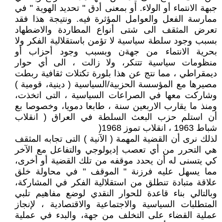
جبهة الانتماء أو الولاء. أو بمعنى أدق " تحديد الهوية " في
ممارسة الفعل والعوامل المؤثرة فيه. ونتيجة هذا فقد
تعرض المثقف الى شتى أنواع المطاردة والاضطهاد
بسبب وجود سلطة سياسية لا تؤمن باستقلالية الفكر ولا
بحرية الانتماء من جهةن وبسبب وجود أحزاب أو
منظومات سياسية تتنكر، ولا زالت ، الى أي حوار
ديمقراطي ، مما نتج عن هذا بلورة تكتلات ثقافية ربطت
مصيرها مع المؤسسة الحزبية/السياسية ( دينية، قومية )
وشاركت معها في الصراعات السياسية ، التى اتخذت،
ومنذ ما يقارب الاربعين سنة ، طابعا دمويا، وخصوصا بع
أن استلم حزب البعث السلطة في العراق ( انقلاب
شباط 1963 ، انقلاب تموز 1968(
لذلك نرى أن القضية المهمة ( الآنية ) التى تجابه المثقف
هي التحرر من أي تعصب إديولوجي والتفاعل مع الآخر
كي يتسنى له أن يحدد موقفه من تلك القضية أو أخرى،
مما يسهل عليه فرزنة " الموقف " في محاولة خلق
علاقة متبادة تنطلق من استقلالية الفكر في المشاركة،
وبالتالي بناء قاعدة للحوار النقدي لوضع مفاهيم تلبي
المتطلبات السياسية والاجتماعية والاقتصادية ، لإنجاز
عملية القضاء على التخلف من جهة، والبدء في عملية