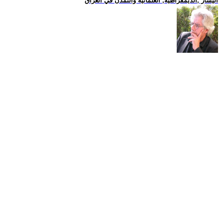
اليسار ,الديمقراطية, العلمانية والتمدن في العراق