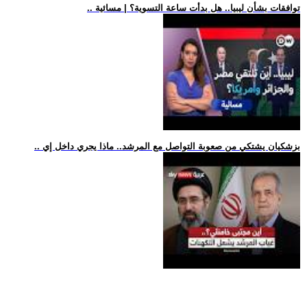
.. توافقات بشأن ليبيا.. هل بدأت ساعة التسوية؟ | مسائية
.. بزشكيان يشتكي من صعوبة التواصل مع المرشد.. ماذا يجري داخل إي