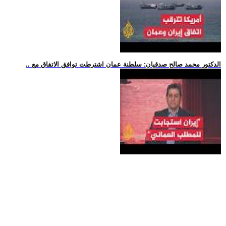
.. الدكتور محمد صالح صدقيان: سلطنة عمان اشترطت توافق الاتفاق مع