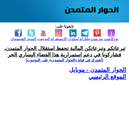
تابعونا على:
بودكاست
بنترست
تيلكرام
لينكدإن
الانستغرام
اليوتيوب
التويتر
الفيسبوك
تبرعاتكم وتبرعاتكن المالية تحفظ استقلال الحوار المتمدن،
فشاركونا في دعم استمرارية هذا الفضاء اليساري الحر
[اشترك في قناة ‫«الحوار المتمدن» على اليوتيوب]
الحوار المتمدن - موبايل
الموقع الرئيسي