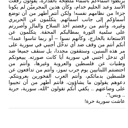
يربطوا أسماءكم بأسماء ملطّخة بالقذارة، يقولون رفعت
الأسد وعبد الحليم خدام، وكأن هذين المجرميْن لم يكونا
جزءا من نظامهم نفسه! ولكن أنتم أطهر من أن توضع
أسماؤكم إلى جانب أسمائهم. يتكلّمون عن الحريري
وغيره، وأنتم من رفضتم أخذ السلاح والمال وأصررتم
على سلمية الثورة بمطالبكم المحقة. يتكلّمون عن
الاستعانة بالخارج، وكأنهم نسوا – أو ربما تناسوا عمدا–
أنكم أنتم من وقف ضد أي تدخّل أجنبي في سورية على
مر هذه السنين، وستقفون مجددا، بل سنقف جميعا ضد
أي تدخل أجنبي في سورية أيا كانت صورته. يبيعونكم
وطنيات عن فلسطين والعروبة وغيرها، وأنتم من
احتضنتم اللبنانيين يوم حرب تموز، وأنتم من تدافعون عن
فلسطين بدمائكم، وأنتم العرب الفخورين بعروبتكم.
دعوهم يقولون ما يشاؤون، فأنتم أطهر من أن تجيبوا
على وضاعتهم .. يكفي أنكم تقولون "الله، سورية، حرية
.. وبس!".
عاشت سورية حرة!