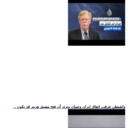
.. واشنطن تترقب اتفاق إيران وعمان وترى أن فتح مضيق هرمز قد يكون