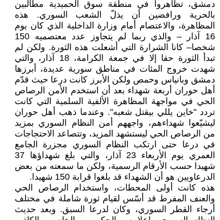
دمشق، تظاهروا في منطقة سوق الحميدية مطالبين
بالحرية ورافضين أن يذلّ الشعب السوري. هذه
المظاهرة، والاعتصام أمام وزارة الداخلية الذي كان يوم
16 آذار – والذي ربما لم يتجاوز عدد معتصميه 150
شخصا– كانا الشرارة التي أشعلت هذه الثورة. ولكن لم
تبدأ الثورة حقا إلا في جمعة الكرامة، 18 آذار، والتي
شهدت خروج المئات في مناطق سورية عديدة، أبرزها
دمشق وبانياس وحمص ولكن الأبرز كانت درعا حيث قدّم
أهل حوران أربعة شهداء بعد أن استخدم الأمن الرصاص
الحي في مواجهة المظاهرة الألفية السلمية التي كانت
تردد "خاين يللي بيقتل شعبه". وعندما ذهب أهل حوران
ليشيّعوا شهداءهم، واجههم أمن النظام السوري بمزيد
من الرصاص الحي ليستشهد المزيد، وتتصاعد الاحتجاجات
في درعا حتى ارتكب النظام السوري مجزرة الجامع
العمري يوم الأربعاء 23 آذار، والتي بلغ شهداؤها 37
شهيدا حسب الأرقام الرسمية، ولكن ما سمعته من بعض
الدرعاويين هو أن الشهداء قد بلغوا قرابة 150 شهيدا.
هذه كانت أولى المحطات، واستخدام الرصاص الحي
والعنف المفرط قد أسّس لقيام ثورة شاملة في مختلف
أرجاء القطر السوري، وكان لدرعا السبق. وبعد حديث