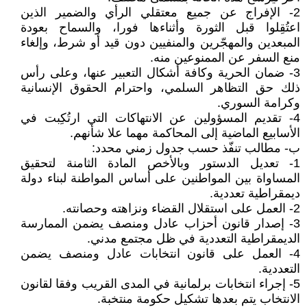
2- الإفراج عن جميع معتقلي الرأي والضمير الذين
اعتُقِلوا قبل الثورة وأثناءها فورا، والسماح بعودة
المبعدين والمهجّرين والمنفيين دون قيد أو شرط، وإلغاء
منع السفر عن الممنوعين منه.
3- ضمان الحرية وكافة أشكال التعبير عنها، وعلى رأس
ذلك حق التظاهر السلمي، واحترام الحقوق الإنسانية
وكرامة السوري.
4- تقديم المسؤولين عن الانتهاكات التي ارتُكِبت في
الأسابيع الماضية إلى المحاكمة مهما علا شأنهم.
ب- مطالب تنفّذ حسب جدول زمني محدد:
1- تعديل الدستور وبالأخص المادة الثامنة لتحقيق
المساواة بين المواطنين على أساس المواطنة لبناء دولة
ديمقراطية تعددية.
2- العمل على استقلال القضاء ونزاهته وحصانته.
3- إصدار قانون أحزاب عادل ومنصف يضمن الممارسة
الديمقراطية التعددية في ظل مجتمع مدني.
4- العمل على قانون انتخابات عادل ومنصف يضمن
التعددية.
5- إجراء انتخابات برلمانية في المدى القريب وفقا لقانون
الانتخاب يتم بعدها تشكيل حكومة منتخبة.