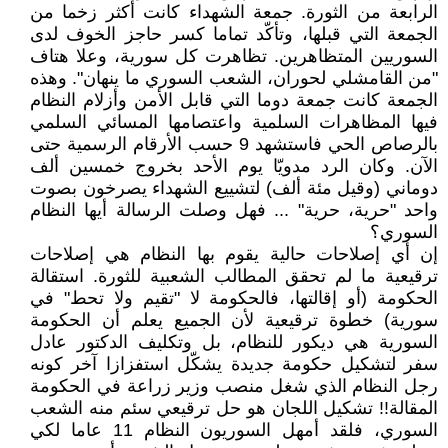
الرابعة من الثورة. جمعة الشهداء كانت أكثر زخما من
الجمعة التي قبلها، وتأكّد تماما كسر حاجز الخوف لدى
السوريين المتظاهرين. تظاهرت كل سورية، وعلا هتاف
"من القامشلي لحوران، الشعب السوري ما ينهان". وهذه
الجمعة كانت جمعة دوما التي قابل الأمن وأزلام النظام
فيها المظاهرات السلمية واعتصامها المسائي السلمي
بالرصاص الحي فاستشهد 9 حسب الأرقام الرسمية حتى
الآن. وكان الرد مدويّا يوم الأحد بخروج خمسين ألف
دوماني (وقيل مئة ألف) لتشييع الشهداء يصرخون بصوت
واحد "حرية، حرية" ... فهل وصلت الرسالة أيها النظام
السوري؟
إن أي إصلاحات حالية يقوم بها النظام هي إصلاحات
ترقيعية ما لم تحقق المطالب الشعبية للثورة. استقالة
الحكومة (أو إقالتها، فالحكومة لا "تقيم ولا تحط" في
سورية) خطوة ترقيعية لأن الجميع يعلم أن الحكومة
السورية هي ديكور للنظام، بل وتكليف الدكتور عادل
سفر لتشكيل حكومة جديدة يشكّل استفزازا آخر كونه
رجل النظام الذي شغل منصب وزير زراعة في الحكومة
المقالة!! تشكيل اللجان هو حل ترقيعي سئم منه الشعب
السوري، فلقد أمهل السوريون النظام 11 عاما لكي