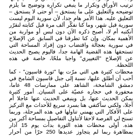
ترتيب الأوراق وتكرار ما ينبغي تكراره وتوضيح ما يلزم
توضيحه والتعليق على ما يستحق – أو حتى لا يستحق –
التعليق عليه. هذا الأمر هام جدا، لأن سورية اليوم ليست
سورية قبل شهر، وما كنا نفكّر ألف مرة قبل كتابته لنقرّر
أنكتبه أم لا، أصبح ذكره الآن دون لبس أو مواربة من
الأهمية بمكان. وإن كنا تطرقنا في السابق عن الإصلاح
في سورية بعجالة واقتضاب دون إفراد المساحة التي
تستحقها هذه القضية الهامة جدا، فاليوم يصبح الحديث
عن الإصلاح "التغييري" واجبا ملحّا، خاصة في هذه
اللحظة.
محطات كثيرة هي التي مرّت بها "ثورة قاسيون" - كما
أحب أن أطلق عليها، نسبة إلى جبل قاسيون الشامخ في
دمشق الشامخة، الشاهد على ممارسات 48 عاما،
محفورة في حجاره عصيّة على النسيان. أمور كثيرة
يمكن الحديث عنها، بل وينبغي الحديث عنها عاجلا أم
آجلا، ولكني سأكتفي هنا بسرد سريع للأحداث مع التركيز
على الأفكار التي يهمني تناولها في هذه المرحلة، وربما
تسنح لي الفرصة لاحقا لأتناول التفاصيل بمساحة أكبر من
هذه. أولى محطات هذه الثورة بدأت يوم 15 آذار
بمظاهرة ربما لم يتجاوز عديدها 250 حرّا من أحرار