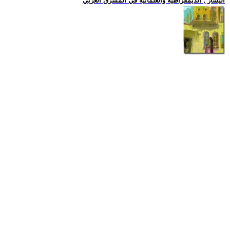
اليسار , الديمقراطية والعلمانية في المشرق العربي