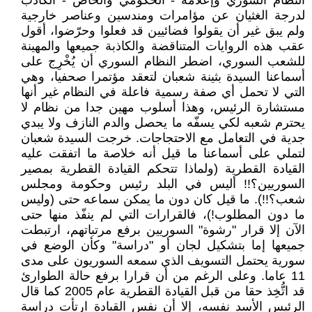
النظام السوري وإعلامه - الحكومي والخاص - الكاذب
لدرجة الغثيان عن مؤامرات ومندسين وعناصر خارجية
ولم يبق غير أن يقولوا فضائيين قد فعلوا وحرّضوا، أقول
عقب هذه الروايات المتناقضة والكاذبة جميعها والمهينة
للشعب السوري، اضطر النظام السوري أن يُخْرِج على
أسماعنا السيدة بثينة شعبان لتعقد مؤتمرا صحفيا، وهي
التي لا تحمل أي صفة رسمية فاعلة في النظام غير أنها
مستشارة الرئيس، وهذا أسلوب مهين جدا من نظام لا
يحترم شعبه لكي يسفّه ما يحصل والدم النازف ولا يبدي
جدية في التعامل مع الاحتجاجات. خرجت السيدة شعبان
لتملي على أسماعنا ما قيل أنه خلاصة ما اتفقت عليه
القيادة القطرية (ولماذا تتحكم القيادة القطرية بمصير
السوريين؟!! أليس في البلد رئيس وحكومة ومجلس
شعب؟!!). ما قيل كان دون ما يمكن سماعه حتى (وليس
ما دون المطلوب!)، فالقرارات التي لم ينفّذ منها حتى
الآن إلا قرار "رشوة" السوريين برفع مرتباتهم، ارتبطت
جميعها إما بتشكيل لجان أو "دراسة" وكأن الوضع في
سورية يحتمل التسويف الذي سمعه السوريون على مدى
11 عاما. وعلى الرغم من أن قرارا برفع حالة الطوارئ
قد اتُّخِذ حقا من قبل القيادة القطرية عام 2005 كما قال
الرئيس الأسد نفسه، إلا أن نفس القيادة ارتأت دراسة