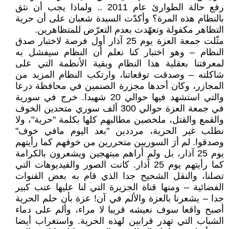
رفع حالة الطوارئ عام 2011 .. ولماذا يجب أن نثق
بالنظام هذه المرة؟ وأكدّت السيدة شعبان على أن حرية
التظاهر مكفولة وتعهّدت بعدم التعرّض للمتظاهرين.
مثّلت جمعة العزة يوم 25 آذار أول فرصة لاختبار صدق
النظام – وهو اختبار كنا نعلم أن النظام سيفشل به
لمعرفتنا بعقلية هذا النظام وبقية الأنظمة التي على
شاكلته – وصدقت توقعاتنا، وارتكب النظام المزيد من
المجازر، وكان أحدها مجزرة الصنمين في محافظة درعا
والتي استشهد فيها حوالي 20 شهيدا. خرج في سورية
في جمعة العزة حوالي 300 ألف سوري متحدين الخوف
والقمع والقتل، ملخصين مطالبهم كلها بكلمة "حرية"، ولا
نطلب غير الحرية، مرددين "بعد اليوم مافي خوف"
وصدقوا. لم أرَ السوريين متحررين من خوفهم كما رأيتهم
يوم 25 آذار، بل ولم أراهم مبتهجين ويشعرون بالكرامة
كما رأيتهم يوم 25 آذار. كانت الصور والفيديوهات التي
تصلنا، والنقل الشحيح جدا الذي قام به بعض القنوات
الفضائية – ومنها قناة الجزيرة التي لنا عليها عتب كبير
جدا – يشعرنا بالعزة والألم في آن! عزة بأن حلم الحرية
أصبح واقعا سوف نعيشه قريبا لا مراء، وألم على دماء
الشباب التي تهدر قرابين لهذه الحرية. واستغراب أيضا