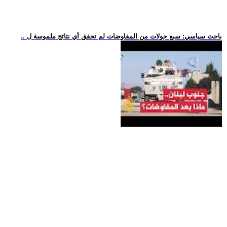
.. باحث سياسي: سبع جولات من المفاوضات لم تحقق أي نتائج ملموسة ل