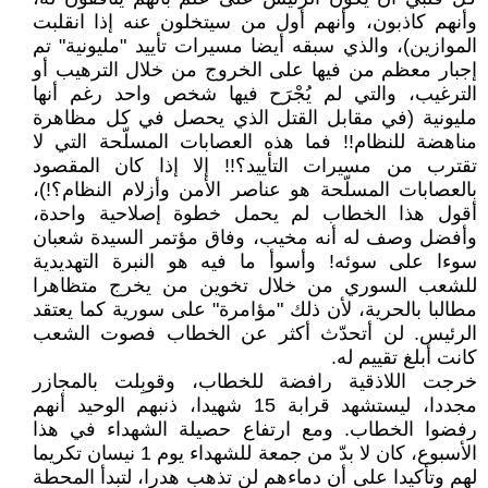
وأنهم كاذبون، وأنهم أول من سيتخلون عنه إذا انقلبت
الموازين)، والذي سبقه أيضا مسيرات تأييد "مليونية" تم
إجبار معظم من فيها على الخروج من خلال الترهيب أو
الترغيب، والتي لم يُجْرَح فيها شخص واحد رغم أنها
مليونية (في مقابل القتل الذي يحصل في كل مظاهرة
مناهضة للنظام!! فما هذه العصابات المسلّحة التي لا
تقترب من مسيرات التأييد؟!! إلا إذا كان المقصود
بالعصابات المسلّحة هو عناصر الأمن وأزلام النظام؟!)،
أقول هذا الخطاب لم يحمل خطوة إصلاحية واحدة،
وأفضل وصف له أنه مخيب، وفاق مؤتمر السيدة شعبان
سوءا على سوئه! وأسوأ ما فيه هو النبرة التهديدية
للشعب السوري من خلال تخوين من يخرج متظاهرا
مطالبا بالحرية، لأن ذلك "مؤامرة" على سورية كما يعتقد
الرئيس. لن أتحدّث أكثر عن الخطاب فصوت الشعب
كانت أبلغ تقييم له.
خرجت اللاذقية رافضة للخطاب، وقوبِلت بالمجازر
مجددا، ليستشهد قرابة 15 شهيدا، ذنبهم الوحيد أنهم
رفضوا الخطاب. ومع ارتفاع حصيلة الشهداء في هذا
الأسبوع، كان لا بدّ من جمعة للشهداء يوم 1 نيسان تكريما
لهم وتأكيدا على أن دماءهم لن تذهب هدرا، لتبدأ المحطة