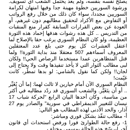
يصلح نفسه بنفسه، ولم يعد يحتمل الشعب أي تسويف.
ورشوة السوريين خطوة مهينة جدا وفيها امتهان لكرامة
السوريين مجددا، سواء كان ذلك من خلال رفع الرواتب
أو التفاوض مع الأكراد لتحقيق مطالبهم دون غيرهم، أو
العودة عن بعض القرارات السابقة كقرار منع المنقبات
من التدريس .. كل هذه رشوات هدفها إخماد هذه الثورة
العظيمة، ولو كان النظام السوري يرغب حقا بالإصلاح لما
اعتقل العشرات كل يوم حتى بلغ عدد المعتقلين
المعروف أسماءهم 507 معتقلا منذ بداية الثورة!! ولما
قتل المتظاهرين عمدا مستخدما الرصاص الحي!! ولكان
لبى مطالب الثوار التي لا يأخذ تنفيذها وقت ولا يحتاج إلى
لجان!! ولكن كما نقول بالشامي: لو بدها تمطّر، كانت
غيّمت!
النظام السوري الآن أمام خيارين لا ثالث لهما: إما أن يُغَيِّر
.. أو أن يتَغَيَّر. والشعب السوري قد ردّد مطالبه في أكثر
من مناسبة، وكان أحدها البيان الرابع "لحركة شباب 17
نيسان للتغيير الديمقراطي في سورية" والصادر يوم 27
آذار، والحد الأدنى لهذه المطالب هو التالي:
أ‌- مطالب تنفّذ بشكل فوري ومباشر:
1- رفع حالة الطوارئ فورا ورفض استحداث أي قانون
آخر ليرسّخ هذه الحالة بمسمى مختلف.