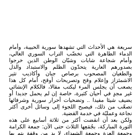
سريعة هي الأحداث التي تشهدها سورية الحبيبة، وأمام
الدماء الطاهرة التي تخضّب التراب السوري الغالي،
وأمام شجاعة شابات وشبّان الوطن الذين خرجوا
بصدورهم العارية يتحدّون الظلم والاستبداد والذل
والطغيان المصحوب برصاص جبان وأكاذيب تثير
الاشمئزاز وإعلام وقح وتصريحات أوقح، أمام كل هذا
يصعب أن يجلس المرء ليكتب مقالا، فالكلام الإنشائي
غير مجدٍ في أحيان كثيرة، خاصة إن لم يحمل جديدا أو
يضيف شيئا مفيدا .. وتضحيات أحرار سورية وشرفائها
تصعّب من ذلك، فيصبح اللجوء إلى وسائل أخرى أكثر
نجاعة وعمليّة في خدمة القضية.
ولكن بعد أن انقضت أكثر من ثلاثة أسابيع على هذه
الثورة المباركة، بجُمَعِها الثلاث حتى الآن: جمعة الكرامة
وجمعة العزة وجمعة الشهداء، لا بد من وقفة يتم بها