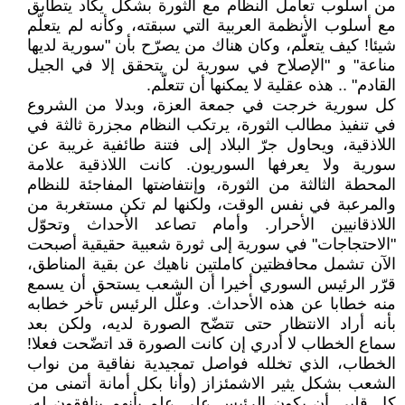
من أسلوب تعامل النظام مع الثورة بشكل يكاد يتطابق
مع أسلوب الأنظمة العربية التي سبقته، وكأنه لم يتعلّم
شيئا! كيف يتعلّم، وكان هناك من يصرّح بأن "سورية لديها
مناعة" و "الإصلاح في سورية لن يتحقق إلا في الجيل
القادم" .. هذه عقلية لا يمكنها أن تتعلّم.
كل سورية خرجت في جمعة العزة، وبدلا من الشروع
في تنفيذ مطالب الثورة، يرتكب النظام مجزرة ثالثة في
اللاذقية، ويحاول جرّ البلاد إلى فتنة طائفية غريبة عن
سورية ولا يعرفها السوريون. كانت اللاذقية علامة
المحطة الثالثة من الثورة، وإنتفاضتها المفاجئة للنظام
والمرعبة في نفس الوقت، ولكنها لم تكن مستغربة من
اللاذقانيين الأحرار. وأمام تصاعد الأحداث وتحوّل
"الاحتجاجات" في سورية إلى ثورة شعبية حقيقية أصبحت
الآن تشمل محافظتين كاملتين ناهيك عن بقية المناطق،
قرّر الرئيس السوري أخيرا أن الشعب يستحق أن يسمع
منه خطابا عن هذه الأحداث. وعلّل الرئيس تأخر خطابه
بأنه أراد الانتظار حتى تتضّح الصورة لديه، ولكن بعد
سماع الخطاب لا أدري إن كانت الصورة قد اتضّحت فعلا!
الخطاب، الذي تخلله فواصل تمجيدية نفاقية من نواب
الشعب بشكل يثير الاشمئزاز (وأنا بكل أمانة أتمنى من
كل قلبي أن يكون الرئيس على علم بأنهم ينافقون له،