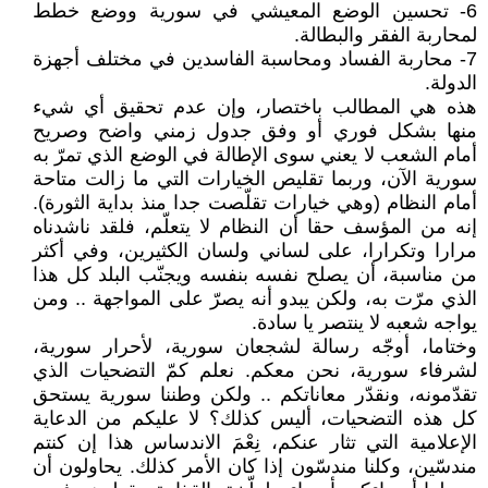
6- تحسين الوضع المعيشي في سورية ووضع خطط
لمحاربة الفقر والبطالة.
7- محاربة الفساد ومحاسبة الفاسدين في مختلف أجهزة
الدولة.
هذه هي المطالب باختصار، وإن عدم تحقيق أي شيء
منها بشكل فوري أو وفق جدول زمني واضح وصريح
أمام الشعب لا يعني سوى الإطالة في الوضع الذي تمرّ به
سورية الآن، وربما تقليص الخيارات التي ما زالت متاحة
أمام النظام (وهي خيارات تقلّصت جدا منذ بداية الثورة).
إنه من المؤسف حقا أن النظام لا يتعلّم، فلقد ناشدناه
مرارا وتكرارا، على لساني ولسان الكثيرين، وفي أكثر
من مناسبة، أن يصلح نفسه بنفسه ويجنّب البلد كل هذا
الذي مرّت به، ولكن يبدو أنه يصرّ على المواجهة .. ومن
يواجه شعبه لا ينتصر يا سادة.
وختاما، أوجّه رسالة لشجعان سورية، لأحرار سورية،
لشرفاء سورية، نحن معكم. نعلم كمّ التضحيات الذي
تقدّمونه، ونقدّر معاناتكم .. ولكن وطننا سورية يستحق
كل هذه التضحيات، أليس كذلك؟ لا عليكم من الدعاية
الإعلامية التي تثار عنكم، نِعْمَ الاندساس هذا إن كنتم
مندسّين، وكلنا مندسّون إذا كان الأمر كذلك. يحاولون أن