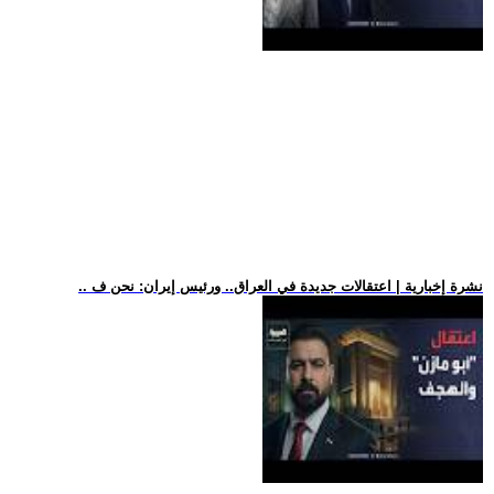
.. نشرة إخبارية | اعتقالات جديدة في العراق.. ورئيس إيران: نحن ف