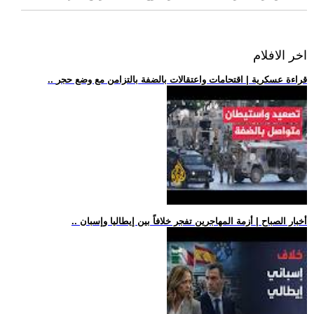
اخر الافلام
.. قراءة عسكرية | اقتحامات واعتقالات بالضفة بالتزامن مع وضع حجر
.. أخبار الصباح | أزمة المهاجرين تفجر خلافاً بين إيطاليا وإسبان