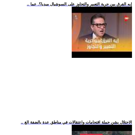
.. إيه الفرق بين حرية التعبير والتجاوز على السوشيال ميديا؟. عما
.. الاحتلال يشن حملة اقتحامات واعتقالات في مناطق عدة بالضفة الغ