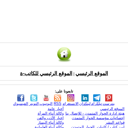
الموقع الرئيسي
الموقع الرئيسي للكاتب-ة
|
تابعونا على:
بنترست
تيلكرام
لينكدإن
الانستغرام
RSS
اليوتيوب
التويتر
الفيسبوك
الموقع الرئيسي
أخبار عامة
هيئة ادارة الحوار المتمدن - للإتصال بنا
وكالة أنباء المرأة
إحصائيات مؤسسة الحوار المتمدن
اخبار الأدب والفن
قواعد النشر
وكالة أنباء اليسار
ابرز كتاب / كاتبات الحوار المتمدن
وكالة أنباء العلمانية