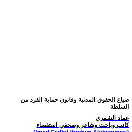
ضياع الحقوق المدنية وقانون حماية الفرد من
السلطة
عماد الشمري
كاتب وباحث وشاعر وصحفي استقصاء
(Imad Fadhil Ibrahim Alshammari)