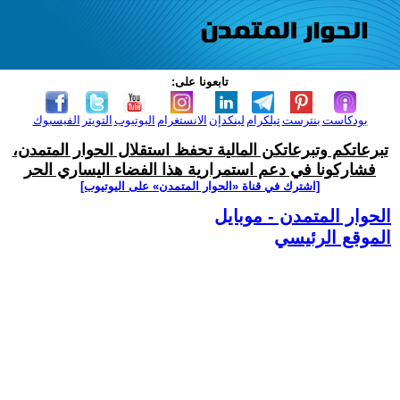
تابعونا على:
بودكاست
بنترست
تيلكرام
لينكدإن
الانستغرام
اليوتيوب
التويتر
الفيسبوك
تبرعاتكم وتبرعاتكن المالية تحفظ استقلال الحوار المتمدن،
فشاركونا في دعم استمرارية هذا الفضاء اليساري الحر
[اشترك في قناة ‫«الحوار المتمدن» على اليوتيوب]
الحوار المتمدن - موبايل
الموقع الرئيسي