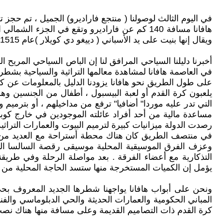
في اليوم الثالث لوصولنا ( منتجع فاراديرو) الجميل ، تم حجز تذا
هافانا مسافة 140 كم عن فاراديرو وتقع في الجز
ويقال إنها بنيت على يد الأسباني ( دييغو دي كويلار )عام 1515 .
أخبرنا دليلنا السياحي المرافق لنا إن الباص السياحي المر
في العاصمة هافانا لمشاهدة معالمها التراثية والسياحية بشطر
على طول الطريق نحو هافانا يزودنا الدليل بالمعلومات عن كل
يلعبون كرة القدم أو لعبة البيسبول ، أطفال من الجنسين 
التي تدر عليه موردا" أضافيا" ترفع من مداخيلهم ، أو بترميم
مساعدة مالية من أحد أفراد عائلته الموجودين في خارج كو
رصدت الدولة ميزانيات كبيرة لترميم البيوت والعمارات التراثي
في منتصف الطريق كان هناك محطة أستراحة مع العديد من ا
وعزف الفرق الموسيقية المحلية موسيقى رقصة السالسا الم
التذكارية مع أعضاء الفرقة . بعد مواصلة الرحلة وفي طريقن
يؤمل إن الكميات المستخرجة منها ستسد الحاجة المحلية من
ونحن على أبواب هافانا يواجهنا شطرها الجديد المعروف بحي ( 
المباني الحكومية والعمارات الحديثة والحي الدبلوماسي والف
كرة القدم ذات التصاميم القديمة وعلى مسافة منها هناك نصب