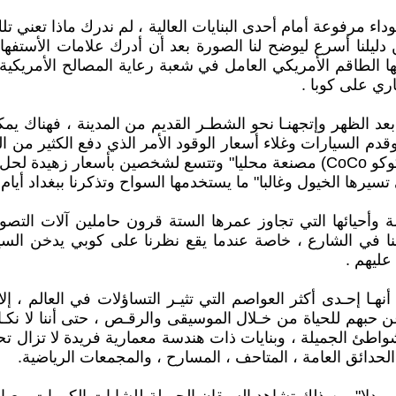
 مرفوعة أمام أحدى البنايات العالية ، لم ندرك ماذا تعني تلك 
ليلنا أسرع ليوضح لنا الصورة بعد أن أدرك علامات الأستفهام
ها الطاقم الأمريكي العامل في شعبة رعاية المصالح الأمريكية
اري على كوبا .
 بعد الظهر وإتجهنـا نحو الشطـر القديم من المدينة ، فهناك 
قدم السيارات وغلاء أسعار الوقود الأمر الذي دفع الكثير من ال
القليلة ، مع إنتشار سيارات تاكسي صغيرة الحجم تسمى ( الكوكو CoCo) مصنعة محلي
سيرها الخيول وغالبا" ما يستخدمها السواح وتذكرنا ببغداد أيام 
أحيائها التي تجاوز عمرها الستة قرون حاملين آلات التصو
قابلنا في الشارع ، خاصة عندما يقع نظرنا على كوبي يدخن ا
عليهم .
غم أنهـا إحـدى أكثر العواصم التي تثيـر التساؤلات في العالم ، 
حبهم للحياة من خـلال الموسيقى والرقـص ، حتى أننا لا نكـاد 
اطئ الجميلة ، وبنايات ذات هندسة معمارية فريدة لا تزال تحت
الحدائق العامة ، المتاحف ، المسارح ، والمجمعات الرياضية.