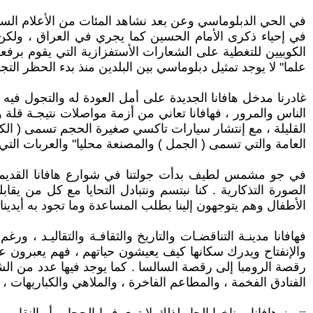
في الحي الدبلوماسي وعن بعد نشاهد المئات من الأعلام السوداء
في إحياء ذكرى الأمام الحسين كما يجري في العراق ، ولكن د
الكوبيين للتغطية على الشعارات الأستفزازية التي يقوم برفع
علما" لا يوجد تمثيل دبلوماسي بين البلدين منذ بدء الحظر التج
غادرنا مدخل هافانا الجديدة على أمل العودة له والتجول فيه
الناس والمرور ، فهافانا تعاني من أزمة مواصلات نتيجـة قلة و
العامة والتي تسمى ( الجمل ) والمصنعة محليا" والعربات التي ت
في جو مشمس لطيف بدأت جولتنا في شوارع هافانا القديمة و
الصورة التذكارية . كنا نبتسم ونتبادل التحايا مع كل من ي
الأطفال وهم يتوجهون إلينا بطلب المساعدة وما تجود به أيدينا 
فهافانا مدينـة التناقضـات والتاريخ والثقافـة والتقاليـد ، ور
والإنفتاح ويدرك سكانها كيف يعيشون حياتهم ، فهم يعبرون عن 
رقصة الرومبا إلى رقصة السالسا . كما يوجد فيها عدد من الشو
الفنادق الفخمة ، والمطاعم الفاخرة ، والملاهي والكباريهات ، 