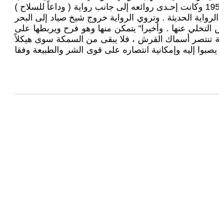
الروائي الأمريكي ( آرنست همنجواي ) وهو يدخن سيكارها الفاخر لأكثر من عشرين عاما" روايـة ( الشيخ والبحر ) في عام 1951 وكانت إحـدى روائعه إلى جانب رواية ( وداعاً للسلاح )
رواية الحديثة . وتروي الرواية خروج شيخ صياد إلى البحر
 التخلي عنها . وأخيرا" يتمكن منها وهو فرح ويربطها على
 تنتصر أسماك القرش ، فلا يبقى من السمكة سوى هيكلاً
صبوا إليه وإمكانية انتصاره على قوى الشر والطبيعة وفقا