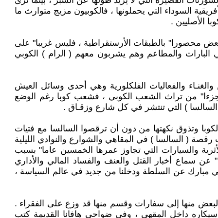
الشورتات القصيرة التي لا يزيد طولها عن الشبر ، بينما نرى
ريقية السوداء التي يحملونها ، فالكوبيون مزيج متوارث ما
ا الأصليين .
البعض محصورا" بالطبقات الأرستقراطية ، فليس غريبا" على
 البارات والمطاعم وهم يشربون معهم ( الرام ) الكوبي
ص والغنـاء والفعاليات الفلكلورية وهي أحدى وسائل العيش
ص جزءا" من تراث الشعب الكوبي ، فشعب كوبا رغم الوضع
السالسا ) التي تنتشر في كل شارع وزقـاق .
 لكوبا وتذوق نكهتها من دون أن ترقصوا السالسا مع فتيات
ات رقصة ( السالسا ) في المقاهي والشوارع والنوادي الليلية
أثرية والسيارات التي تجاوز عمرها الخمسين عاما" بسبب
" عن سماع أخبار القتل والعنف والفساد المالي والأداري
ي مبارك عن السلطة ودخلنا من جديد في عالم السياسة ،
البعض منها إلى سفارات وقسم منها قد وزع على الفقراء .
سيكاره داخل المقهى ، وفي ضواحي هافانا القديمة كتب