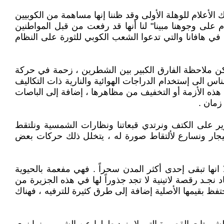
الأعلام للوهلة الأولى وقد ظننا إنها مساهمة من الكوبيين
 على وجوهنا مبينا" لنا أنها قد رفعت من قبل المواطنين
 في هافانا والتي تدعوا الشعب الكوبي للثورة على النظام
يمكن ملاحظة الفارق الكبير بين الشطرين ، زحمة في حركة
ناس الى إستخدام الدراجات الهوائية والنارية ذات التكاليف
ا" وتتسع لشخصين بأسعار زهيدة لحل هذه الأزمة أو التخفيف من مظاهرها ، إضافة إلى الباصات
زمان .
ير على الكتف ونرتدي قبعاتنا ونظارات الشمسية ونلتقط
لسيجار ونسارع لألتقاط صورة له ، يتخلل ذلك حركات بعض
إلا انها تبقى إحدى أكثر المدن سحراً . فهي مفعمة بالحيوية
نجـد رقصة لاتينية لا تجد جذوراً لها في هذه الجزيرة من
فظ بقيمها الأصلية إضافة إلى طرق كثيرة للترفيه ، فهناك