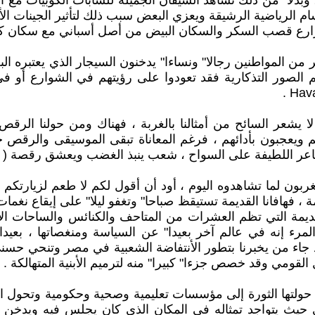
ب ، وبدلا" من ذلك تشاهد السيقان الجميلة للشابات الكوبيات مع 
م الرياضية الرشيقة ويعزي البعض سبب ذلك لتأثير الجينات الأف
 مزارع قصب السكر والسكان البيض من أصل أسباني مع سكان كوب
ر من المواطنين رجالا" ونساءا" يدخنون السيجار الذي يعتبره 
الصور التذكارية فقد تعودوا على رؤيتهم في الشوارع أو في
 لا يشعر السائح من أمثالنا بالغربة ، فهناك ومن حولنا الرق
م ويعجبون بأدائهم ، فرغم المعاناة تبقى الموسيقى والرق
لمشاعر اللطيفة على السواح ، شعب ينبذ الغضب ويعشق رقصة ( 
غربون لما تشاهدوه اليوم ، أود أن أقول لكم لا طعم لزيارتكم
مة ، فهافانا القديمة تستيقظ صباحا" وتغفو ليلا" على إيقاع نغم
لقديمة التي تظم العشرات من المتاحف والكنائس والساحات ال
لمرء إنه في عالم آخر بعيدا" عن السياسة ومنغصاتها ، بعيدا
جاء من يخبرنا بتطور الأنتفاضة الشعبية في مصر وتنحي حسن
لقومي وقد خصص جزءا" كبيرا" منه لترميم الأبنية المتهالكة .
لتي حولتها الثورة إلى مؤسسات تعليمية وصحية وحكومية وتحول 
 حيث يتواجد تمثاله في المكان الذي كان يجلس فيه ويدخن 