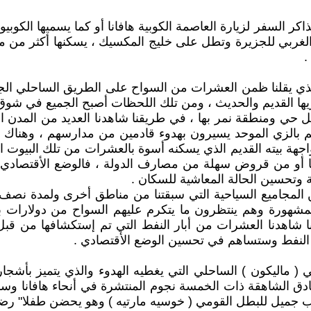
كر السفر لزيارة العاصمة الكوبية هافانا أو كما يسميها الكوبيون
ء الشمالي الغربي للجزيرة وتطل على خليج المكسيك ، يسكنها أكثر م
يح الذي يقلنا ظمن العشرات من السواح على الطريق الساحلي ا
يها القديم والحديث ، ومن تلك اللحظات أصبح الجميع في شوق ك
 حي ومنطقة نمر بها ، في طريقنا شاهدنا العديد من المدن الف
وهم بالزي الموحد يسيرون بهدوء قادمين من مدارسهم ، وهنا
 واجهة بيته القديم الذي يسكنه أسوة بالعشرات من تلك البيوت
با أو من قروض سهلة من مصارف الدولة ، فالوضع الأقتصادي
ة وتحسين الحالة المعاشية للسكان .
لمجاميع السياحية التي سبقتنا من مناطق أخرى ولمدة نصف 
شهورة وهم ينتظرون ما يتكرم عليهم السواح من دولارات ب
ا شاهدنا العشرات من أبار النفط التي تم إستكشافها من قبل
 النفط وستساهم في تحسين الوضع الأقتصادي .
ماليكون ) الساحلي التي يغطيه الهدوء والذي يتميز بأشجاره ا
نادق الشاهقة ذات الخمسة نجوم المنتشرة في أنحاء هافانا وس
 جميل للبطل القومي ( خوسيه مارتيه ) وهو يحضن طفلا" رضيع