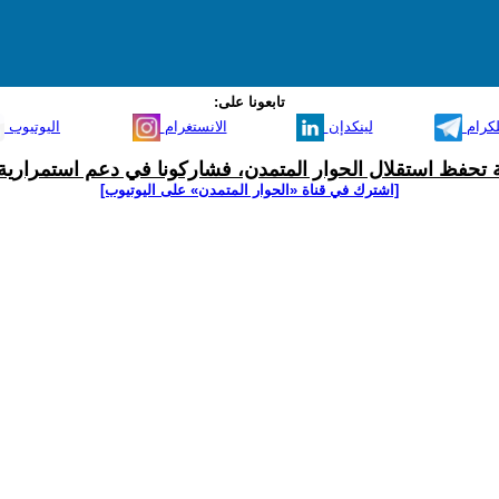
تابعونا على:
لكرام
لينكدإن
الانستغرام
اليوتيوب
ية تحفظ استقلال الحوار المتمدن، فشاركونا في دعم استمرارية 
[اشترك في قناة ‫«الحوار المتمدن» على اليوتيوب]