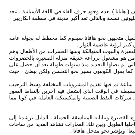
 ( هابانا ) لعدم وجود حرف الفاء في اللغة الأسبانية ، تبعد
ن مليونين نسمة وبالتالي تعد أكبر مدينة في منطقة الكاريبي ،
لجميل متجهين نحو هافانا سيقوم كما مخطط له بجولة عامة
بير لرؤية عاصمة الثوار .
قيرة والبيوت المتهالكة وبينها العشرات من الأطفال وهم
ك من هو مشغول بزراعة حديقة منزله الصغيرة بالخضروات
 التي لم يصلها التجديد منذ سنوات طويلة بعد أن حصل على
 كما يقول الكوبيون يسير نحو التحسن ولكن ببطئ ، حيث
ساعة تم فيها تقديم المشروبات المختلفة وسط الترحيب
سيطة في الوقت الذي إنشغل فيه آخرين بإلتقاط الصور
 شركات النفط الصينية والمكسيكية العاملة في كوبا مما
لقصيرة ونباتاته المتناسقة الجميلة ، الدليل يرشدنا إلى
احلها الطويل وبين تلك العمارات نشاهد العديد من ساحات
ا" ويؤشر نحو مدخل هافانا .