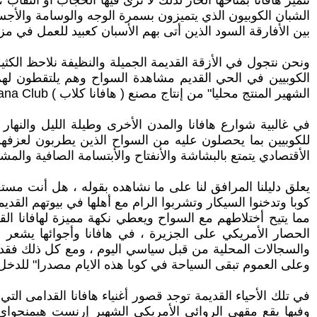
تتميز هافانا بمناخها الحار لذلك لا ترى فيها الحجاب أو النقا
الشبان الكوبيون الذي يتميزون بسمرة الوجه والوسامة والأجسا
بين الأفارقة السود الذين أتى بهم الأسبان كعبيد للعمل في
ونحن نتجول في الأزقة القديمة الجميلة والنظيفة نلاحظ الكثي
الكوبيين في الحي القديم مشاهدة السواح وهم يلتقطون لهم 
الشهير المنتج محليا" من إنتاج مصنع ( هافانا كلاب ) Havana Club .
في غالبية شوارع هافانا والمدن الأخرى وطيلة الليل والنهار
للكوبيين بما يحصلون عليه من السواح الذين يطربون لعزفه
الأقتصادي يتمتع بالبشاشة والأنفتاح والأبتسامة الصافية وا
يعلق دليلنا المرافق لنا على ما نشاهده بقوله ، هل أنت مست
كوبا وتدخنوا السيكار وتشربوا الرام مع أهلها في بيوتهم القدي
مما يتيح أختلاطهم مع السواح ويعطي نكهة مميزة لهافانا ا
الحصار الأمريكي على الجزيرة ، في هافانا وأجوائها يشعر ا
والسجالات المحلية من قبل سياسي اليوم ، ومع كل ذلك فقد 
وعلى العموم تبقى السياحة في كوبا هذه الايام مصدرا" للدخل ا
في تلك الأحياء القديمة توجد قصور أغنياء هافانا القدامى ا
وفيها يقع مقهي الروائي الأمريكي الشهير إرنست هيمنجواي