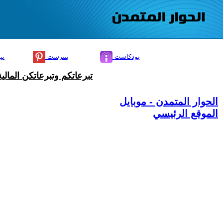
بودكاست
بنترست
تي
تبرعاتكم وتبرعاتكن المال
الحوار المتمدن - موبايل
الموقع الرئيسي