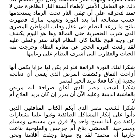
ذلك هو التعامل الأمنى لإطفاء ألسنة النار الظاهرة حتى لا
تمتد لتحرقه على أن تبقى النار تحت الرماد يستخدمها
حسب مصالحه أما بعد الثورة وتغييب مبارك فظهرت
نتائج ما زرعه النظام فى عقل وقلب المواطن المصرى
الذى شرب العنصرية حتى الثمالة وها هو اليوم يكشف
عن وجه قبيح طالما كان النظام البائد ستر وغطى عليه
لقد رفعت الثورة الحجر عن مغارة النظام وخرجت منه
الحيات والعقارب التى أشرف النظام على رعايتها
شكرا لتلك الثورة الرائعة فلو لم يكن لها مزايا يكفى أنها
أزاحت النفاق وكشفت المرض الذى ينبغى أن نعالجه
بجدية إن كنا فعلا نريد الخير لمصر
شكرا لشعب مصر الذى أعلن صراحة أنه مريض
بالفاشية الدينية وعليه الآن أن يقرر إن كان يريد العلاج أم
لا
شكرا لشعب مصر الذى أبكم الكتاب المنافقين الذين
دأبوا على إنكار المشاكل الطائفية وغنوا علينا بشعارات
زائفة من أننا نسيج واحد ولا فرق بين مسيحى ومسلم
ومسرحية "المحشى بتاع أم جرجس والملوخية بتاعت
جارتها أم محمد" لقد بح صوتنا وجفت أقلامنا ونحن