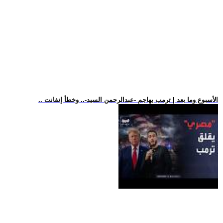
.. الأسبوع وما بعد | ترمب يهاجم -عبدالرحمن السيد-.. وخطأ إنفانت