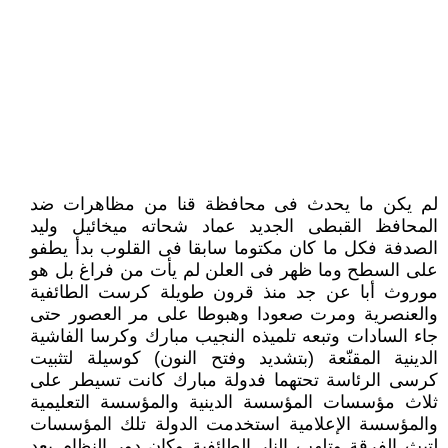
لم يكن ما يحدث فى محافظة قنا من مظاهرات ضد
المحافظ القبطى الجديد عماد شحاته ميخائيل وليد
الصدفة فكل ما كان مكتوما سابقا فى القلوب بدأ يطفو
على السطح وما ظهر فى العلن لم يأت من فراغ بل هو
موروث أبا عن جد منذ قرون طويلة كرست الطائفية
والعنصرية ومرت صعودا وهبوطا على مر العصور حتى
جاء السادات وتبعه تلميذه النجيب مبارك وكرسا الفاشية
الدينية المقنّعة (بتشديد وفتح النون) كوسيلة لتثبيت
كرسى الرئاسة تحتهما فدولة مبارك كانت تسيطر على
ثلاث مؤسسات المؤسسة الدينية والمؤسسة التعليمية
والمؤسسة الإعلامية استخدمت الدولة تلك المؤسسات
لتبث الفرقة وتلهب النار الطائفية وكان دور النظام بعد