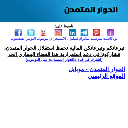
تابعونا على:
بودكاست
بنترست
تيلكرام
لينكدإن
الانستغرام
اليوتيوب
التويتر
الفيسبوك
تبرعاتكم وتبرعاتكن المالية تحفظ استقلال الحوار المتمدن،
فشاركونا في دعم استمرارية هذا الفضاء اليساري الحر
[اشترك في قناة ‫«الحوار المتمدن» على اليوتيوب]
الحوار المتمدن - موبايل
الموقع الرئيسي