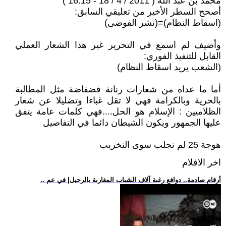
محمد بن عبد الله ( 2011 / 4 / 18 - 16:15 )
أصحح السطر الأخير من تعليقي السابق:
(اسقاط النظام)=(نشر الفوضى)
وأضيف لم اسمع في التحرير غير هذا الشعار العملي
القابل للتنفيذ الفوري:
(الشعب يريد اسقاط النظام)
أما ما عداه من شعارات رنانة فضفاضة مثل المطالبة
بالحرية وبالكرامة فهي لا تقل غباءا وتضليلا عن شعار
الظلاميين : الإسلام هو الحل....فهي كلمات عامة يتفق
عليها الجمهور ويكون الشيطان دائما في التفاصيل
هوجة 25 لم تجلب سوى التخريب
اخر الافلام
.. أرقام صادمة.. دوافع رغبة آلاف الشباب المغاربة بالرحيل| في عم